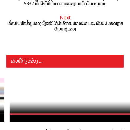
5332 ທີ່ເຜີຍໃຫ້ເຫັນຄວາມສວຍງາມເໜືອຈິນຕະນາການ
Next
ເຂື່ອນໄຟຟ້ານ້ຳອູ ແຂວງຜົ້ງສາລີ ໄດ້ນຳເອົາການພັດທະນາ ແລະ ຜົນປະໂຫຍດຫຼາຍ
ດ້ານມາສູ່ແຂວງ
ຂ່າວທີ່ກ່ຽວຂ້ອງ ...