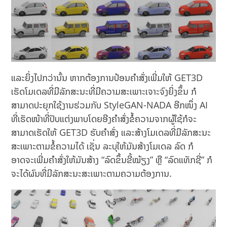
ແລະຍິ່ງໄປກວ່ານັ້ນ ຫາກຕ້ອງການປ້ອນຄໍາສັ່ງເພີ່ມໃຫ້ GET3D
ເຮັດໂມເດລທີ່ມີລັກສະນະທີ່ມີຄວາມສະເພາະເຈາະຈົງຍິ່ງຂຶ້ນ ກໍ
ສາມາດປະຍຸກໃຊ້ງານຮ່ວມກັບ StyleGAN-NADA ອີກໜຶ່ງ AI
ທີ່ເຮັດໜ້າທີ່ປັບແຕ່ງພາບໂດຍອີງຄໍາສັ່ງຂໍ້ຄວາມຈາກຜູ້ໃຊ້ກໍຈະ
ສາມາດເຮັດໃຫ້ GET3D ຮັບຄໍາສັ່ງ ແລະສ້າງໂມເດລທີ່ມີລັກສະນະ
ສະເພາະຕາມຂໍ້ຄວາມໄດ້ ເຊັ່ນ ລະບຸໃຫ້ມັນສ້າງໂມເດລ ລົດ ກໍ
ອາດຈະເພີ່ມຄໍາສັ່ງໃຫ້ມັນສ້າງ “ລົດຂຶ້ນຂີ້ໝ້ຽງ” ຫຼື “ລົດແທັກຊີ່” ກໍ
ຈະໄດ້ຜົນທີ່ມີລັກສະນະສະເພາະຕາມຄວາມຕ້ອງການ.