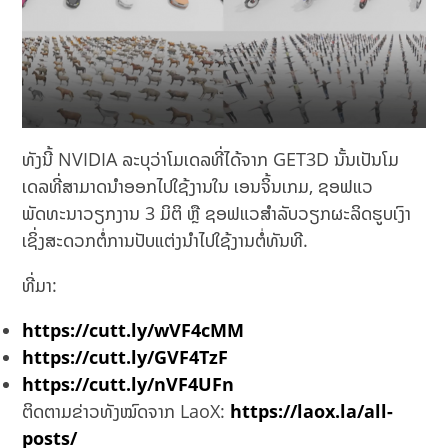
ທັງນີ້ NVIDIA ລະບຸວ່າໂມເດລທີ່ໄດ້ຈາກ GET3D ນັ້ນເປັນໂມ
ເດລທີ່ສາມາດນຳອອກໄປໃຊ້ງານໃນ ເອນຈິ້ນເກມ, ຊອຟແວ
ພັດທະນາວຽກງານ 3 ມິຕິ ຫຼື ຊອຟແວສຳລັບວຽກຜະລິດຮູບເງົາ
ເຊິ່ງສະດວກຕໍ່ການປັບແຕ່ງນຳໄປໃຊ້ງານຕໍ່ທັນທີ.
ທີ່ມາ:
https://cutt.ly/wVF4cMM
https://cutt.ly/GVF4TzF
https://cutt.ly/nVF4UFn
ຕິດຕາມຂ່າວທັງໝົດຈາກ LaoX:
https://laox.la/all-
posts/