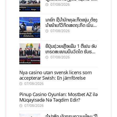
ເປົ້າດຶງທຶນ 150 ລ້ານໂດລາ, ສ້າງ
07/08/2026
ວຽກ 5.000 ຕຳແໜ່ງ
ນາຍົກ ຊີ້ນຳນັກທຸລະກິດໜຸ່ມ ຕ້ອງ
ນຳໜ້າແກ້ວິກິດເສດຖະກິດ ເນັ້ນດຶງ
ທຶນສາກົນ, ຫັນສູ່ດິຈິຕອນ
07/08/2026
ຍີ່ປຸ່ນຊ່ວຍເຫຼືອເພີ່ມ 1 ຕື້ເຢນ ອັບ
ເກຣດສະໜາມບິນວັດໄຕ ຮັບຮອງ
ການເຕີບໂຕ
07/08/2026
Nya casino utan svensk licens som
accepterar Swish: En jämförelse
07/08/2026
Pinup Casino Oyunları: Mostbet AZ ilə
Müqayisədə Nə Təqdim Edir?
07/08/2026
ຈຳປາສັກ ເລັ່ງກຽມຄວາມພ້ອມ “ປີ