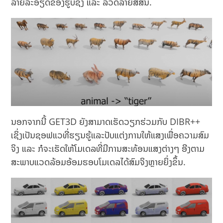
ລາຍລະອຽດຂອງຮູບຊົງ ແລະ ລວດລາຍສີສັນ.
ນອກຈາກນີ້ GET3D ຍັງສາມາດເຮັດວຽກຮ່ວມກັບ DIBR++
ເຊິ່ງເປັນຊອຟແວທີ່ຮຽນຮູ້ແລະປັບແຕ່ງການໃຫ້ແສງເພື່ອຄວາມສົມ
ຈິງ ແລະ ກໍຈະເຮັດໃຫ້ໂມເດລທີ່ມີການສະທ້ອນແສງຕ່າງໆ ອີງຕາມ
ສະພາບແວດລ້ອມອ້ອມຮອບໂມເດລໄດ້ສົມຈິງຫຼາຍຍິ່ງຂຶ້ນ.