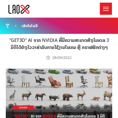
ເທັກໂນໂລຢີ
“GET3D” AI ຈາກ NVIDIA ທີ່ມີຄວາມສາມາດສ້າງໂມເດລ 3
ມິຕິໄດ້ຢ່າງໄວວາສຳລັບການໃຊ້ງານໃນເກມ ຫຼື ກຣາຟຟິກຕ່າງໆ
28/09/2022