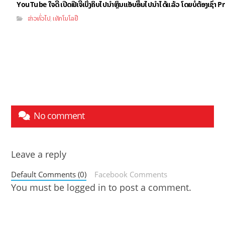
YouTube ໃຈດີ ເປີດຟີເຈີ້ເບິ່ງຄິບໄປນຳຫຼິ້ນແອັບອື່ນໄປນຳໄດ້ແລ້ວ ໂດຍບໍ່ຕ້ອງເຊົ່
ຂ່າວທົ່ວໄປ
ເທັກໂນໂລຢີ
,
No comment
Leave a reply
Default Comments (0)
Facebook Comments
You must be
logged in
to post a comment.