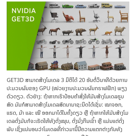
GET3D ສາມາດສ້າງໂມເດລ 3 ມິຕິໄດ້ 20 ອັນຕໍ່ວິນາທີດ້ວຍການ
ປະມວນຜົນຂອງ GPU (ໜ່ວຍງານປະມວນຜົນກຣາຟຟິກ) ພຽງ
ຕົວດຽວ. ຕົວຢ່າງ: ຖ້າຫາກເຮົາປ້ອນຄໍາສັ່ງໃຫ້ມັນສ້າງໂມເດລຮູບ
ສັດ ມັນກໍສາມາດສ້າງໂມເດລສັດນານາຊະນິດໄດ້ເຊັ່ນ: ໝາຈອກ,
ແຮດ, ມ້າ ແລະ ໝີ ອອກມາໄດ້ໃນຄັ້ງດຽວ ຫຼື ຖ້າຫາກໃຫ້ມັນສ້າງໂມ
ເດລຕັ່ງມັນກໍຈະເຮັດໃຫ້ທັງຕັ່ງໝຸນ, ຕັ່ງນັ່ງກິນເຂົ້າ ຫຼື ແມ່ນແຕ່ຕັ່ງ
ພັບ ເຊິ່ງແນ່ນອນວ່າໂມເດລທີ່ກ່າວມານີ້ມີຄວາມແຕກຕ່າງກັນທັງ