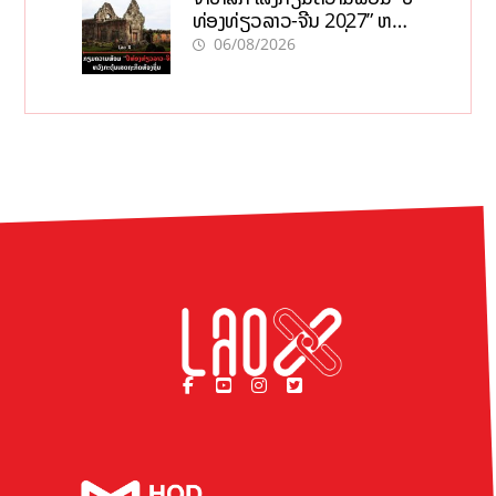
ທ່ອງທ່ຽວລາວ-ຈີນ 2027” ຫວັງ
ກະຕຸ້ນເສດຖະກິດທ້ອງຖິ່ນ
06/08/2026