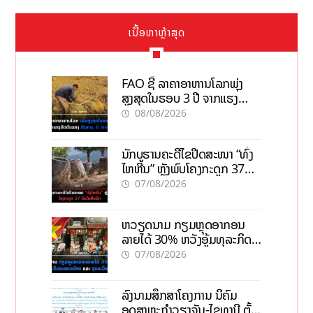
ເນື້ອຫາຫຼ້າສຸດ
FAO ຊີ້ ລາຄາອາຫານໂລກພຸ່ງ
ສູງສຸດໃນຮອບ 3 ປີ ຈາກແຮງ
ກົດດັນຂອງສົງຄາມ, El nino
08/08/2026
ນັກບູຮານຄະດີໄຂປິດສະໜາ “ທົ່ງ
ໄຫຫີນ” ຫຼັງພົບໂຄງກະດູກ 37
ຄົນໃນຫີນຍັກ
07/08/2026
ຫວຽດນາມ ກຽມຫຼຸດອາກອນ
ລາຍໄດ້ 30% ຫວັງອູ້ມທຸລະກິດ
ຂະໜາດນ້ອຍ ແລະ ຈຸນລະ
07/08/2026
ວິສາຫະກິດ
ລົງນາມສຶກສາໂຄງການ ນິຄົມ
ອຸດສາຫະກຳວຽງຈັນ-ໄຊທານີ ຕັ້ງ