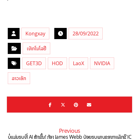
Kongxay
28/09/2022
ເທັກໂນໂລຢີ
GET3D
HOD
LaoX
NVIDIA
ລາວເອັກ
Previous
ບໍ່ແມ່ນຮູບທີ່ AI ສ້າງຂຶ້ນ! ກ້ອງ James Webb ປ່ອຍຮູບພາບຂອງກາແລັກຊີ IC