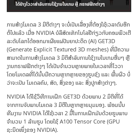
ການສ້າງໂມເດລ 3 ມີຕິຕ່າງໆ ຈະບໍ່ເປັນເລື່ອງທີ່ຕ້ອງໃຊ້ເວລາດົນອີກ
ຕໍ່ໄປແລ້ວ ເມື່ອ NVIDIA ບໍລິສັດເທັກໂນໂລຢີກ່ຽວກັບຄອມພິວເຕີ
ລະດັບໂລກໄດ້ອອກມາເຜີຍແຜ່ປັນຍາປະດິດ (AI) GET3D
(Generate Explicit Textured 3D meshes) ທີ່ມີຄວາມ
ສາມາດໃນການສ້າງໂມເດລ 3 ມິຕິສຳລັບການໃຊ້ງານໃນເກມອື່ນໆ ຫຼື
ງານກຣາຟຟິກຕ່າງໆ ໄດ້ເປັນຈໍານວນຫຼາຍພາຍໃນເວລາທີ່ໄວວາ
ໂດຍໂມເດລທີ່ໄດ້ນັ້ນມີຄວາມຫຼາກຫຼາຍຂອງຮູບຊົງ ແລະ ພື້ນຜິວ ບໍ່
ວ່າຈະເປັນ ໂມເດລຄົນ, ສັດ, ສິ່ງຂອງ ແລະ ສິ່ງປູກສ້າງຕ່າງໆ.
NVIDIA ໄດ້ໃຊ້ວິທີການເຝິກ GET3D ດ້ວຍພາບ 2 ມິຕິທີ່ໄດ້
ຈາກການຈັບພາບໂມເດລ 3 ມິຕິໃນຫຼາກຫຼາຍມຸມມອງ. ພ້ອມນັ້ນ
ທີມງານ NVIDIA ໄດ້ໃຊ້ເວລາ 2 ມື້ໃນການເຝິກມັນດ້ວຍຮູບພາບ
ຈໍານວນ 1 ລ້ານຮູບ ໂດຍໃຊ້ A100 Tensor Core (GPU
ຊະນິດໜຶ່ງຂອງ NVIDIA).