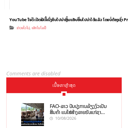
YouTube ໃຈດີ ເປີດຟີເຈີ້ເບິ່ງຄິບໄປນຳຫຼິ້ນແອັບອື່ນໄປນຳໄດ້ແລ້ວ ໂດຍບໍ່ຕ້ອງເຊົ່
,
ຂ່າວທົ່ວໄປ
ເທັກໂນໂລຢີ
Comments are disabled
ເນື້ອຫາຫຼ້າສຸດ
FAO-ລາວ ປັບປຸງການລ້ຽງງົວເປັນ
ສິນຄ້າ ແນໃສ່ສ້າງລາຍຮັບແກ່ຊາວ
ກະສິກອນຢ່າງຍືນຍົງ
10/08/2026