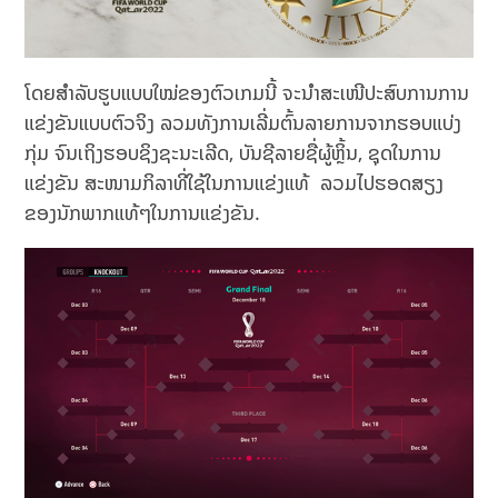
ໂດຍສຳລັບຮູບແບບໃໝ່ຂອງຕົວເກມນີ້ ຈະນຳສະເໜີປະສົບການການ
ແຂ່ງຂັນແບບຕົວຈິງ ລວມທັງການເລີ່ມຕົ້ນລາຍການຈາກຮອບແບ່ງ
ກຸ່ມ ຈົນ​ເຖິງ​ຮອບຊິງຊະນະເລີດ, ບັນ​ຊີ​ລາຍ​ຊື່​ຜູ້ຫຼິ້ນ, ຊຸດໃນການ
ແຂ່ງຂັນ​ ສະໜາມກິລາທີ່ໃຊ້ໃນການແຂ່ງແທ້ ລວມໄປຮອດສຽງ
ຂອງນັກພາກແທ້ໆໃນການແຂ່ງຂັນ.