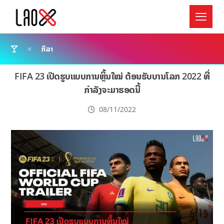
ກິລາ
FIFA 23 ເປີດຮູບແບບການຫຼິ້ນໃໝ່ ຕ້ອນຮັບບານໂລກ 2022 ທີ່
ກຳລັງຈະມາຮອດນີ້
08/11/2022