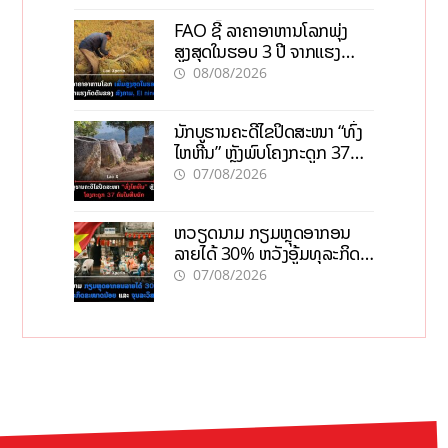
FAO ຊີ້ ລາຄາອາຫານໂລກພຸ່ງ
ສູງສຸດໃນຮອບ 3 ປີ ຈາກແຮງ
ກົດດັນຂອງສົງຄາມ, El nino
08/08/2026
ນັກບູຮານຄະດີໄຂປິດສະໜາ “ທົ່ງ
ໄຫຫີນ” ຫຼັງພົບໂຄງກະດູກ 37
ຄົນໃນຫີນຍັກ
07/08/2026
ຫວຽດນາມ ກຽມຫຼຸດອາກອນ
ລາຍໄດ້ 30% ຫວັງອູ້ມທຸລະກິດ
ຂະໜາດນ້ອຍ ແລະ ຈຸນລະ
07/08/2026
ວິສາຫະກິດ