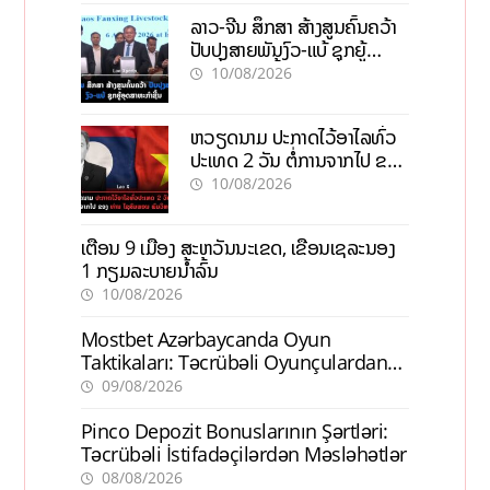
ລາວ-ຈີນ ສຶກສາ ສ້າງສູນຄົ້ນຄວ້າ
ປັບປຸງສາຍພັນງົວ-ແບ້ ຊຸກຍູ້
ອຸດສາຫະກຳຊີ້ນ
10/08/2026
ຫວຽດນາມ ປະກາດໄວ້ອາໄລທົ່ວ
ປະເທດ 2 ວັນ ຕໍ່ການຈາກໄປ ຂອງ
ທ່ານ ໄຊສົມພອນ ພົມວິຫານ
10/08/2026
ເຕືອນ 9 ເມືອງ ສະຫວັນນະເຂດ, ເຂື່ອນເຊລະນອງ
1 ກຽມລະບາຍນ້ຳລົ້ນ
10/08/2026
Mostbet Azərbaycanda Oyun
Taktikaları: Təcrübəli Oyunçulardan
İpuçları
09/08/2026
Pinco Depozit Bonuslarının Şərtləri:
Təcrübəli İstifadəçilərdən Məsləhətlər
08/08/2026