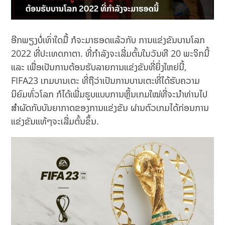
ອີກພຽງບໍ່ເທົ່າໃດມື້ ກໍຈະມາຮອດແລ້ວກັບ ການແຂ່ງຂັນບານໂລກ
2022 ທີ່ປະເທດກາຕາ. ທີ່ກໍາລັງຈະເລີ່ມຕົ້ນໃນວັນທີ 20 ພະຈິກນີ້
ແລະ ເພື່ອເປັນການຕ້ອນຮັບລາຍການແຂ່ງຂັນທີ່ຍິ່ງໃຫຍ່ນີ້,
FIFA23 ເກມບານເຕະ ທີ່ຖືວ່າເປັນການບານເຕະທີ່ໄດ້ຮັບຄວາມ
ນິຍົມທົ່ວໂລກ ກໍໄດ້ເພີ່ມຮູບແບບການຫຼິ້ນເກມໃໝ່ທີ່ຈະນໍາທ່ານໄປ
ສຳຜັດກັບບັນຍາກາດຂອງການແຂ່ງຂັນ ຜ່ານຕົວເກມໄດ້ກ່ອນການ
ແຂ່ງຂັນແທ້ໆຈະເລີ່ມຕົ້ນຂຶ້ນ.