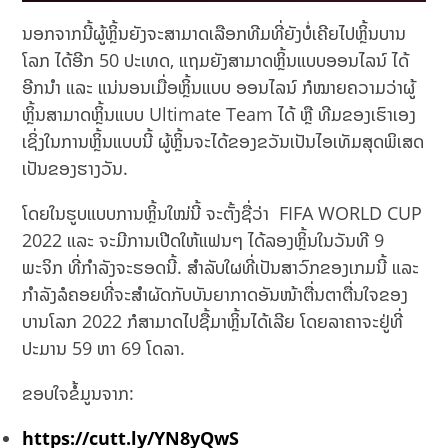
ນອກຈາກນີ້ຜູ້ຫຼິ້ນຍັງຈະສາມາດເລືອກທີມທີ່ຍັງບໍ່ເຄີຍໄປຫຼິ້ນບານ
ໂລກ ໄດ້ອີກ 50 ປະເທດ, ແຖມຍັງສາມາດຫຼິ້ນແບບອອນໄລນ໌ ໄດ້
ອີກນຳ ແລະ ແນ່ນອນເມື່ອຫຼິ້ນແບບ ອອນໄລນ໌ ກໍໝາຍຄວາມວ່າຜູ້
ຫຼິ້ນສາມາດຫຼິ້ນແບບ Ultimate Team ໄດ້ ຫຼື ທີມຂອງເຮົາເອງ
ເຊິ່ງໃນການຫຼິ້ນແບບນີ້ ຜູ້ຫຼິ້ນຈະໄດ້ຂອງຂວັນເປັນໄອເທັມສຸດພິເສດ
ເປັນຂອງຮາງວັນ.
ໂດຍໃນຮູບແບບການຫຼິ້ນໃໝ່ນີ້ ຈະຕັ້ງຊື່ວ່າ FIFA WORLD CUP
2022 ແລະ ຈະມີການເປີດໃຫ້ແຟນໆ ໄດ້ລອງຫຼິ້ນໃນວັນທີ 9
ພະຈິກ ທີ່ກຳລັງຈະຮອດນີ້. ສຳລັບໃຜທີ່ເປັນສາວົກຂອງເກມນີ້ ແລະ
ກຳລັງລໍຄອຍທີ່ຈະສຳຜັດກັບບັນຍາກາດອັນໜ້າຕື່ນຕາຕື່ນໃຈຂອງ
ບານໂລກ 2022 ກໍສາມາດໄປຊື້ມາຫຼິ້ນໄດ້ເລີຍ ໂດຍລາຄາຈະຢູ່ທີ່
ປະມານ 59 ຫາ 69 ໂດລາ.
ຂອບໃຈຂໍ້ມູນຈາກ:
https://cutt.ly/YN8yQwS