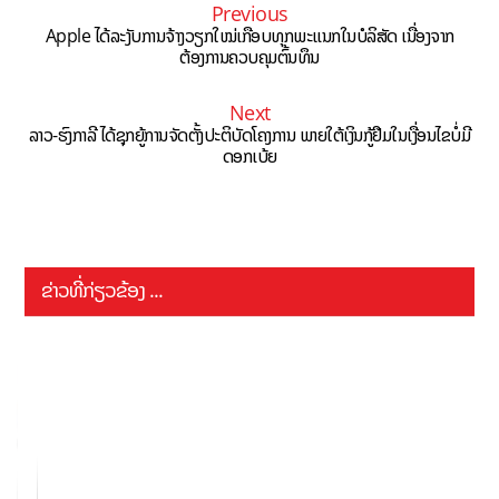
Previous
Apple ໄດ້ລະງັບການຈ້າງວຽກໃໝ່ເກືອບທຸກພະແນກໃນບໍລິສັດ ເນື່ອງຈາກ
ຕ້ອງການຄວບຄຸມຕົ້ນທຶນ
Next
ລາວ-ຮົງກາລີ ໄດ້ຊຸກຍູ້ການຈັດຕັ້ງປະຕິບັດໂຄງການ ພາຍໃຕ້ເງິນກູ້ຢືມໃນເງື່ອນໄຂບໍ່ມີ
ດອກເບ້ຍ
ຂ່າວທີ່ກ່ຽວຂ້ອງ ...