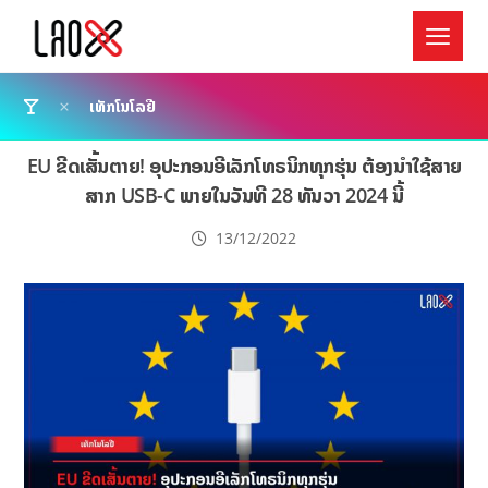
ເທັກໂນໂລຢີ
EU ຂີດເສັ້ນຕາຍ! ອຸປະກອນອີເລັກໂທຣນິກທຸກຮຸ່ນ ຕ້ອງນຳໃຊ້ສາຍ
ສາກ USB-C ພາຍໃນວັນທີ 28 ທັນວາ 2024 ນີ້
13/12/2022