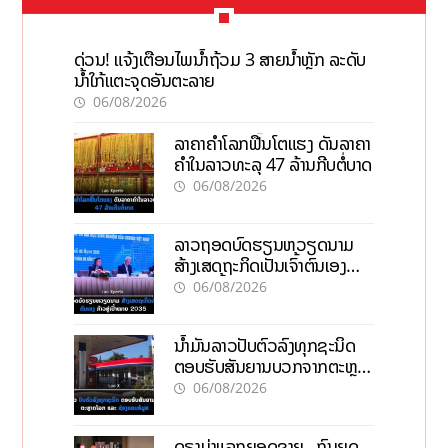
ດ່ວນ! ແຈ້ງເຕືອນໄພນໍ້າຖ້ວມ 3 ສາຍນໍ້າຫຼັກ ລະດັບ
ນໍ້າໃກ້ແຕະຈຸດອັນຕະລາຍ
06/08/2026
ລາຄາຄຳໂລກຟື້ນໂຕແຮງ ດັນລາຄາ
ຄຳໃນລາວທະລຸ 47 ລ້ານກີບຕໍ່ບາດ
06/08/2026
ລາວຖອດບົດຮຽນຫວຽດນາມ
ສ້າງເສດຖະກິດເປັນເຈົ້າຕົນເອງ
ກ້າວສູ່ເປົ້າໝາຍ 2035
06/08/2026
ນໍ້າມັນລາວປັບຕົວລົງທຸກຊະນິດ
ຕອບຮັບສັນຍານບວກຈາກຕະຫຼາດ
ໂລກ ແລະ ຊ່ອງແຄບຮໍມູສ
06/08/2026
ດຣາມ່າແລກຍອດຂາຍ, ກົນຍຸດ