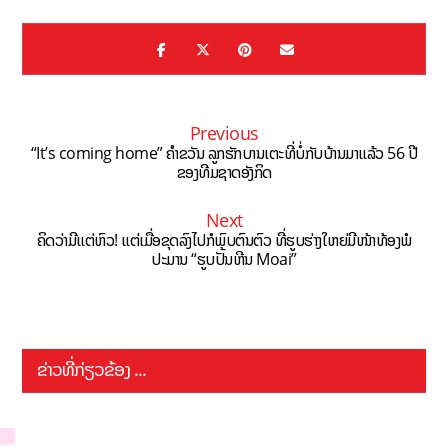
Previous
“It’s coming home” ຄໍາຂວັນ ລູກຮັກບານເຕະທີ່ບໍ່ກັບບ້ານມາແລ້ວ 56 ປີ
ຂອງທີມຊາດອັງກິດ
Next
ຄິດວ່າມີແຕ່ຫົວ! ແຕ່ເມື່ອຂຸດລົງໄປກໍພົບຕົນຕົວ ທີ່ຮູບຮ່າງໃຫຍ່ມີໜ້າທ້ອງພໍ
ປະມານ “ຮູບປັ້ນຫີນ Moai”
ຂ່າວທີ່ກ່ຽວຂ້ອງ ...