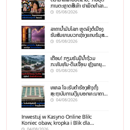
ການຕະຫຼາດສີເທົາ ຢາພິດທຳລາຍ
ທຸລະກິດ ໄລຍະຍາວ
05/08/2026
ລາຄານ້ຳມັນໂລກ ຫຼຸດລົງຕໍ່ເນື່ອງ
ຮັບສັນຍານບວກຊ່ອງແຄບຮໍມຸສ
ຈັບຕາລາຄາໃນລາວ
05/08/2026
ເຕືອນ! ກຽມຮັບມືນໍ້າຖ້ວມ
ກະທັນຫັນ-ດິນເຈື່ອນ ຫຼັງພາຍຸຝົນ
ຍັງສືບຕໍ່ຕົກໜັກທົ່ວປະເທດ
05/08/2026
ທຫລ ໂຈະຮັບຄຳຮ້ອງສ້າງຕັ້ງ
ສະຖາບັນການເງິນນອກທະນາຄານ
ຊົ່ວຄາວ ປັບປຸງເງື່ອນໄຂໃໝ່
04/08/2026
Inwestuj w Kasyno Online Blik:
Koniec obaw, kropka i Blik dla
pewności
04/08/2026