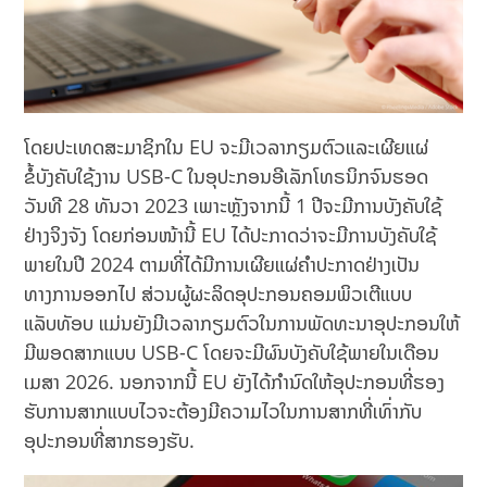
ໂດຍປະເທດສະມາຊິກໃນ EU ຈະມີເວລາກຽມຕົວແລະເຜີຍແຜ່
ຂໍ້ບັງຄັບໃຊ້ງານ USB-C ໃນອຸປະກອນອີເລັກໂທຣນິກຈົນຮອດ
ວັນທີ 28 ທັນວາ 2023 ເພາະຫຼັງຈາກນີ້ 1 ປີຈະມີການບັງຄັບໃຊ້
ຢ່າງຈິງຈັງ ໂດຍກ່ອນໜ້ານີ້ EU ໄດ້ປະກາດວ່າຈະມີການບັງຄັບໃຊ້
ພາຍໃນປີ 2024 ຕາມທີ່ໄດ້ມີການເຜີຍແຜ່ຄໍາປະກາດຢ່າງເປັນ
ທາງການອອກໄປ ສ່ວນຜູ້ຜະລິດອຸປະກອນຄອມພິວເຕີແບບ
ແລັບທັອບ ແມ່ນຍັງມີເວລາກຽມຕົວໃນການພັດທະນາອຸປະກອນໃຫ້
ມີພອດສາກແບບ USB-C ໂດຍຈະມີຜົນບັງຄັບໃຊ້ພາຍໃນເດືອນ
ເມສາ 2026. ນອກຈາກນີ້ EU ຍັງໄດ້ກຳນົດໃຫ້ອຸປະກອນທີ່ຮອງ
ຮັບການສາກແບບໄວຈະຕ້ອງມີຄວາມໄວໃນການສາກທີ່ເທົ່າກັບ
ອຸປະກອນທີ່ສາກຮອງຮັບ.