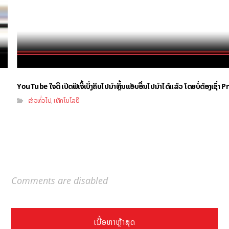
YouTube ໃຈດີ ເປີດຟີເຈີ້ເບິ່ງຄິບໄປນຳຫຼິ້ນແອັບອື່ນໄປນຳໄດ້ແລ້ວ ໂດຍບໍ່ຕ້ອງເຊົ່
ຂ່າວທົ່ວໄປ
ເທັກໂນໂລຢີ
,
Comments are disabled
ເນື້ອຫາຫຼ້າສຸດ