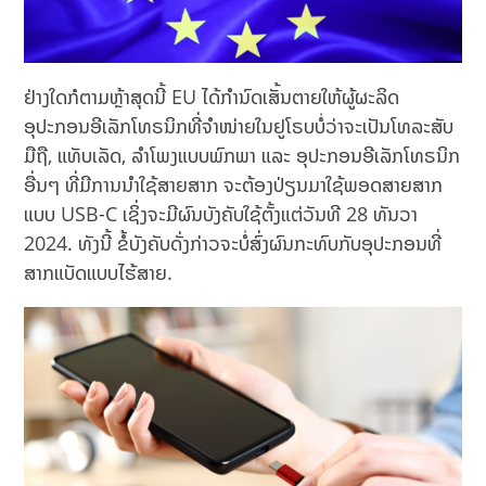
ຢ່າງໃດກໍຕາມຫຼ້າສຸດນີ້ EU ໄດ້ກຳນົດເສັ້ນຕາຍໃຫ້ຜູ້ຜະລິດ
ອຸປະກອນອີເລັກໂທຣນິກທີ່ຈຳໜ່າຍໃນຢູໂຣບບໍ່ວ່າຈະເປັນໂທລະສັບ
ມືຖື, ແທັບເລັດ, ລໍາໂພງແບບພົກພາ ແລະ ອຸປະກອນອີເລັກໂທຣນິກ
ອື່ນໆ ທີ່ມີການນຳໃຊ້ສາຍສາກ ຈະຕ້ອງປ່ຽນມາໃຊ້ພອດສາຍສາກ
ແບບ USB-C ເຊິ່ງຈະມີຜົນບັງຄັບໃຊ້ຕັ້ງແຕ່ວັນທີ 28 ທັນວາ
2024. ທັງນີ້ ຂໍ້ບັງຄັບດັ່ງກ່າວຈະບໍ່ສົ່ງຜົນກະທົບກັບອຸປະກອນທີ່
ສາກແບັດແບບໄຮ້ສາຍ.