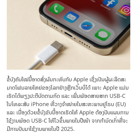
ຂໍ້ບັງຄັບໃໝ່ນີ້ອາດສົ່ງຜົນກະທົບກັບ Apple ເຊິ່ງເປັນຜູ້ຜະລິດສະ
ມາດໂຟນລາຍໃຫຍ່ຂອງໂລກຢ່າງຫຼີກເວັ້ນບໍ່ໄດ້ ເພາະ Apple ແມ່ນ
ເຮັດໄດ້ພຽງປະຕິບັດຕາມກົດ ແລະ ເພີ່ມພັອດສາຍສາກ USB-C
ໃນໂທລະສັບ iPhone ທີ່ວາງຈໍາໜ່າຍໃນສະຫະພາບຢູໂຣບ (EU)
ແລະ ເນື່ອງດ້ວຍຂໍ້ບັງຂັບນີ້ອາດເຮັດໃຫ້ Apple ຕ້ອງປັບແຜນການ
ໃຊ້ງານພັອດ USB-C ໃຫ້ໄວຂຶ້ນພາຍໃນປີໜ້າ ຈາກກຳນົດເກົ່າທີ່ຈະ
ມີການປັບມາໃຊ້ງານພາຍໃນປີ 2025.