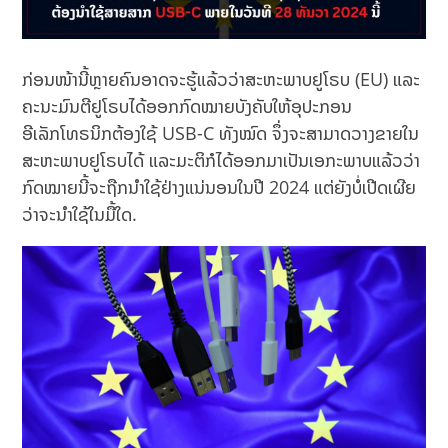
ກ່ອນໜ້ານີ້ຫຼາຍຄົນອາດຈະຮູ້ແລ້ວວ່າສະຫະພາບຢູໂຣບ (EU) ແລະ
ຄະນະມົນຕີຢູໂຣບໄດ້ອອກກົດໝາຍບັງຄັບໃຫ້ອຸປະກອນ
ອີເລັກໂທຣນິກຕ້ອງໃຊ້ USB-C ທັງໝົດ ຈຶ່ງຈະສາມາດວາງຂາຍໃນ
ສະຫະພາບຢູໂຣບໄດ້ ແລະມະຕິກໍໄດ້ອອກມາເປັນເອກະພາບແລ້ວວ່າ
ກົດໝາຍນີ້ຈະຖືກນຳໃຊ້ຢ່າງແນ່ນອນໃນປີ 2024 ແຕ່ຍັງບໍ່ເປີດເຜີຍ
ວ່າຈະນຳໃຊ້ໃນມື້ໃດ.