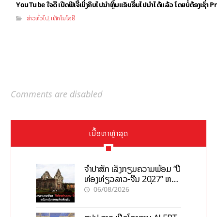
YouTube ໃຈດີ ເປີດຟີເຈີ້ເບິ່ງຄິບໄປນຳຫຼິ້ນແອັບອື່ນໄປນຳໄດ້ແລ້ວ ໂດຍບໍ່ຕ້ອງເຊົ່
ຂ່າວທົ່ວໄປ
ເທັກໂນໂລຢີ
,
Comments are disabled
ເນື້ອຫາຫຼ້າສຸດ
ຈຳປາສັກ ເລັ່ງກຽມຄວາມພ້ອມ “ປີ
ທ່ອງທ່ຽວລາວ-ຈີນ 2027” ຫວັງ
ກະຕຸ້ນເສດຖະກິດທ້ອງຖິ່ນ
06/08/2026