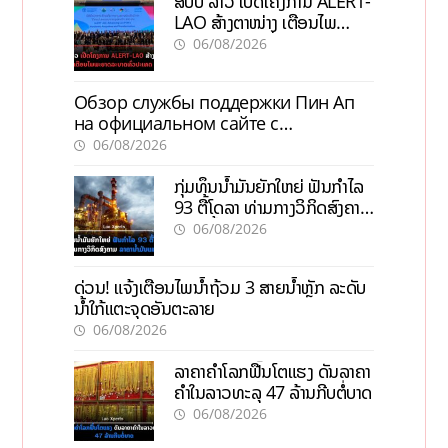
ສປປ ລາວ ເປີດໂຄງການ ALERT-
LAO ສ້າງຕາໜ່າງ ເຕືອນໄພ
ພະຍາດລະບາດທົ່ວປະເທດ
06/08/2026
Обзор службы поддержки Пин Ап
на официальном сайте с
актуальной информацией
06/08/2026
ກຸ່ມທຶນນ້ຳມັນຍັກໃຫຍ່ ຟັນກຳໄລ
93 ຕື້ໂດລາ ທ່າມກາງວິກິດສົງຄາມ
ລາຄານໍ້າມັນແພງ
06/08/2026
ດ່ວນ! ແຈ້ງເຕືອນໄພນໍ້າຖ້ວມ 3 ສາຍນໍ້າຫຼັກ ລະດັບ
ນໍ້າໃກ້ແຕະຈຸດອັນຕະລາຍ
06/08/2026
ລາຄາຄຳໂລກຟື້ນໂຕແຮງ ດັນລາຄາ
ຄຳໃນລາວທະລຸ 47 ລ້ານກີບຕໍ່ບາດ
06/08/2026