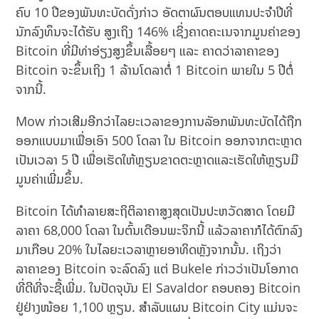
ຄົບ 10 ປີຂອງພັນທະບັດດັ່ງກ່າວ ອັດຕາຜົນຕອບແທນປະຈຳປີທີ່
ນັກລົງທຶນຈະໄດ້ຮັບ ສູງເຖິງ 146% ເຊິ່ງຄາດຄະເນຈາກມູນຄ່າຂອງ
Bitcoin ທີ່ມີທ່າອ່ຽງສູງຂຶ້ນເລື້ອຍໆ ແລະ ຄາດວ່າລາຄາຂອງ
Bitcoin ຈະຂຶ້ນເຖິງ 1 ລ້ານໂດລາຕໍ່ 1 Bitcoin ພາຍໃນ 5 ປີຕໍ່
ຈາກນີ້.
Mow ກ່າວເສີມອີກວ່າໄລຍະເວລາຂອງການລັອກພັນທະບັດໄດ້ຖືກ
ອອກແບບມາເພື່ອເອົາ 500 ໂດລາ ໃນ Bitcoin ອອກຈາກຕະຫຼາດ
ເປັນເວລາ 5 ປີ ເພື່ອເຮັດໃຫ້ຫຼຽນຂາດຕະຫຼາດແລະເຮັດໃຫ້ຫຼຽນມີ
ມູນຄ່າເພີ່ມຂຶ້ນ.
Bitcoin ໄດ້ທຳລາຍສະຖິຕິລາຄາສູງສຸດເປັນປະຫວັດສາດ ໂດຍມີ
ລາຄາ 68,000 ໂດລາ ໃນຕົ້ນເດືອນພະຈິກນີ້ ແລ້ວລາຄາກໍໄດ້ຕົກລົງ
ມາເກືອບ 20% ໃນໄລຍະເວລາຫຼາຍອາທິດຫຼັງຈາກນັ້ນ. ເຖິງວ່າ
ລາຄາຂອງ Bitcoin ຈະລົດລົງ ແຕ່ Bukele ກ່າວວ່າເປັນໂອກາດ
ທີ່ດີທີ່ຈະຊື້ເພີ່ມ. ໃນປັດຈຸບັນ El Savaldor ຄອບຄອງ Bitcoin
ຢູ່ຢ່າງໜ້ອຍ 1,100 ຫຼຽນ. ສໍາລັບແຜນ Bitcoin City ແມ່ນຈະ