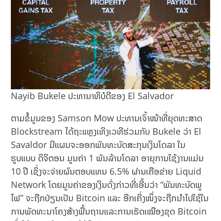
Nayib Bukele ປະທານາທິບໍດີຂອງ El Salvador
ຕາມຂໍ້ມູນຂອງ Samson Mow ປະທານເຈົ້າໜ້າທີ່ຍຸດທະສາດ
Blockstream ໄດ້ຖະແຫຼງເທິງເວທີຮ່ວມກັບ Bukele ວ່າ El
Savaldor ມີແຜນຈະອອກພັນທະບັດສະກຸນເງິນໂດລາ ໃນ
ຮູບແບບ ດິຈິຕອນ ມູນຄ່າ 1 ພັນລ້ານໂດລາ ອາຍຸການໃຊ້ງານແມ່ນ
10 ປີ ເຊິ່ງຈະຈ່າຍຜົນຕອບແທນ 6.5% ຜ່ານເຄືອຂ່າຍ Liquid
Network ໂດຍມູນຄ່າຂອງເງິນດັ່ງກ່າວທີ່ເອີ້ນວ່າ “ພັນທະບັດພູ
ໄຟ” ຈະຖືກປ່ຽນເປັນ Bitcoin ແລະ ອີກເຄິ່ງໜຶ່ງຈະຖືກນໍາໄປໃຊ້ໃນ
ການພັດທະນາໂຄງສ້າງພື້ນຖານແລະການເຮັດເໝືອງຂຸດ Bitcoin