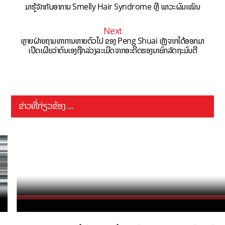
ມາຮູ້ຈັກກັບອາການ Smelly Hair Syndrome ຫຼື ພາວະຜົມເໝັນ
Next
ຫຼາຍຝ່າຍຖາມຫາການຫາຍຕົວໄປ ຂອງ Peng Shuai ຫຼັງຈາກໄດ້ອອກມາ
ເປີດເຜີຍວ່າຕົນເອງຖືກລ່ວງລະເມີດຈາກອະດີດຮອງນາຍົກລັດຖະມົນຕີ
ຂ່າວທີ່ກ່ຽວຂ້ອງ ...