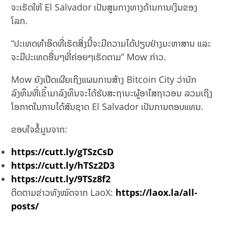
ຈະເຮັດໃຫ້ El Salvador ເປັນສູນກາງທາງດ້ານການເງິນຂອງ
ໂລກ.
“ປະເທດທຳອິດທີ່ເຮັດສິ່ງນີ້ຈະມີຄວາມໄດ້ປຽບຢ່າງມະຫາສານ ແລະ
ຈະມີປະເທດອື່ນໆທີ່ຄ່ອຍໆເຮັດຕາມ” Mow ກ່າວ.
Mow ຍັງເປີດເຜີຍເຖິງແຜນການສ້າງ Bitcoin City ວ່ານັກ
ລົງທຶນທີ່ເຂົ້າມາລົງທຶນຈະໄດ້ຮັບສະຖານະຜູ້ອາໄສຖາວອນ ລວມເຖິງ
ໂອກາດໃນການໄດ້ສັນຊາດ El Salvador ເປັນການຕອບແທນ.
ຂອບໃຈຂໍ້ມູນຈາກ:
https://cutt.ly/gTSzCsD
https://cutt.ly/hTSz2D3
https://cutt.ly/9TSz8f2
ຕິດຕາມຂ່າວທັງໝົດຈາກ LaoX:
https://laox.la/all-
posts/