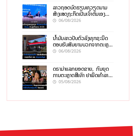
ລາວຖອດບົດຮຽນຫວຽດນາມ
ສ້າງເສດຖະກິດເປັນເຈົ້າຕົນເອງ
ກ້າວສູ່ເປົ້າໝາຍ 2035
06/08/2026
ນໍ້າມັນລາວປັບຕົວລົງທຸກຊະນິດ
ຕອບຮັບສັນຍານບວກຈາກຕະຫຼາດ
ໂລກ ແລະ ຊ່ອງແຄບຮໍມູສ
06/08/2026
ດຣາມ່າແລກຍອດຂາຍ, ກົນຍຸດ
ການຕະຫຼາດສີເທົາ ຢາພິດທຳລາຍ
ທຸລະກິດ ໄລຍະຍາວ
05/08/2026