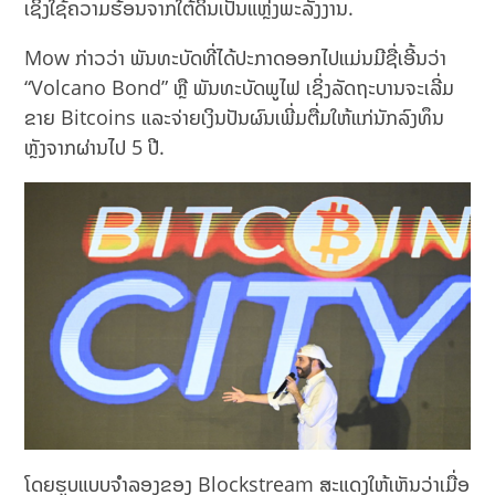
ເຊິ່ງໃຊ້ຄວາມຮ້ອນຈາກໃຕ້ດິນເປັນແຫຼ່ງພະລັງງານ.
Mow ກ່າວວ່າ ພັນທະບັດທີ່ໄດ້ປະກາດອອກໄປແມ່ນມີຊື່ເອີ້ນວ່າ
“Volcano Bond” ຫຼື ພັນທະບັດພູໄຟ ເຊິ່ງລັດຖະບານຈະເລີ່ມ
ຂາຍ Bitcoins ແລະຈ່າຍເງິນປັນຜົນເພີ່ມຕື່ມໃຫ້ແກ່ນັກລົງທຶນ
ຫຼັງຈາກຜ່ານໄປ 5 ປີ.
ໂດຍຮູບແບບຈຳລອງຂອງ Blockstream ສະແດງໃຫ້ເຫັນວ່າເມື່ອ