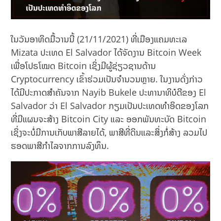
ໃນວັນອາທິດມື້ວານນີ້ (21/11/2021) ທີ່ເມືອງແຄມທະເລ
Mizata ປະເທດ El Salvador ໄດ້ຈັດງານ Bitcoin Week
ເພື່ອໂປຣໂໝດ Bitcoin ເຊິ່ງມີຜູ້ຊ່ຽວຊານດ້ານ
Cryptocurrency ເຂົ້າຮ່ວມເປັນຈຳນວນຫຼາຍ. ໃນງານດັ່ງກ່າວ
ໄດ້ມີປະກາດສຳຄັນຈາກ Nayib Bukele ປະທານາທິບໍດີຂອງ El
Salvador ວ່າ El Salvador ກຽມເປັນປະເທດທຳອິດຂອງໂລກ
ທີ່ມີແຜນຈະສ້າງ Bitcoin City ແລະ ອອກພັນທະບັດ Bitcoin
ເຊິ່ງຈະບໍ່ມີການເກັບພາສີລາຍໄດ້, ພາສີທີ່ດິນແລະສິ່ງກໍ່ສ້າງ ລວມໄປ
ຮອດພາສີກຳໄລຈາກການລົງທຶນ.