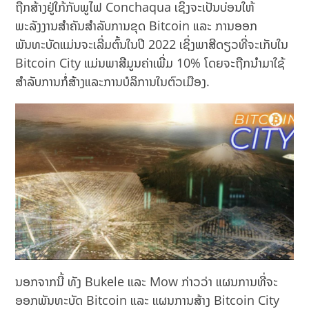
ຖືກສ້າງຢູ່ໃກ້ກັບພູໄຟ Conchaqua ເຊິ່ງຈະເປັນບ່ອນໃຫ້
ພະລັງງານສຳຄັນສຳລັບການຂຸດ Bitcoin ແລະ ການອອກ
ພັນທະບັດແມ່ນຈະເລີ່ມຕົ້ນໃນປີ 2022 ເຊິ່ງພາສີດຽວທີ່ຈະເກັບໃນ
Bitcoin City ແມ່ນພາສີມູນຄ່າເພີ່ມ 10% ໂດຍຈະຖືກນຳມາໃຊ້
ສຳລັບການກໍ່ສ້າງແລະການບໍລິການໃນຕົວເມືອງ.
ນອກຈາກນີ້ ທັງ Bukele ແລະ Mow ກ່າວວ່າ ແຜນການທີ່ຈະ
ອອກພັນທະບັດ Bitcoin ແລະ ແຜນການສ້າງ Bitcoin City