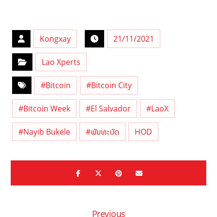
Kongxay
21/11/2021
Lao Xperts
#Bitcoin
#Bitcoin City
#Bitcoin Week
#El Salvador
#LaoX
#Nayib Bukele
#ພັນທະບັດ
HOD
Previous