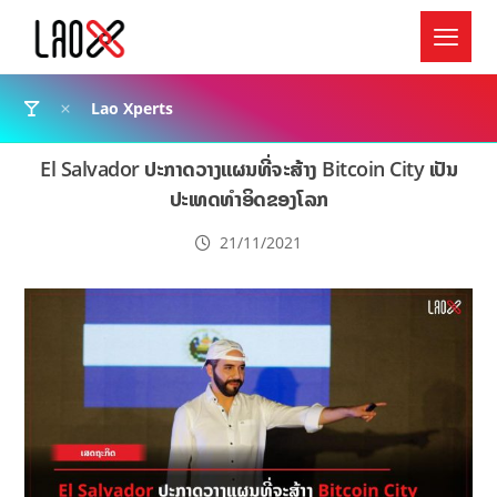
Lao Xperts
El Salvador ປະກາດວາງແຜນທີ່ຈະສ້າງ Bitcoin City ເປັນ
ປະເທດທຳອິດຂອງໂລກ
21/11/2021