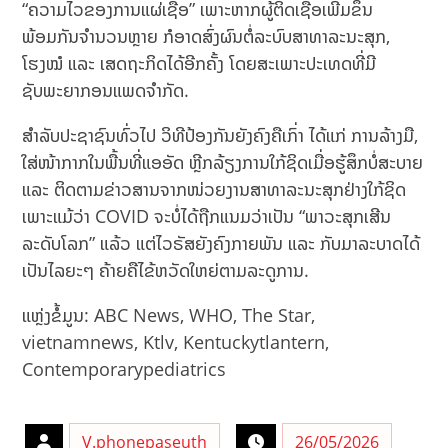
“ຄວາມໄວຂອງການແຜ່ເຊື້ອ” ເພາະຫາກຜູ້ຕິດເຊື້ອເພີ່ມຂຶ້ນ
ພ້ອມກັນຈຳນວນຫຼາຍ ກໍອາດສົ່ງຜົນຕໍ່ລະບົບສາທາລະນະສຸກ,
ໂຮງໝໍ ແລະ ເສດຖະກິດໄດ້ອີກຄັ້ງ ໂດຍສະເພາະປະເທດທີ່ມີ
ຊັບພະຍາກອນແພດຈຳກັດ.
ສຳລັບປະຊາຊົນທົ່ວໄປ ວິທີປ້ອງກັນຍັງຄົງຄືເກົ່າ ໄດ້ແກ່ ການລ້າງມື,
ໃສ່ໜ້າກາກໃນພື້ນທີ່ແອອັດ ຫຼີກລ້ຽງການໃກ້ຊິດເມື່ອຮູ້ສຶກບໍ່ສະບາຍ
ແລະ ຕິດຕາມຂ່າວສານຈາກໜ່ວຍງານສາທາລະນະສຸກຢ່າງໃກ້ຊິດ
ເພາະແມ້ວ່າ COVID ຈະບໍ່ໄດ້ຖືກແນມວ່າເປັນ “ພາວະສຸກເສີນ
ລະດັບໂລກ” ແລ້ວ ແຕ່ໄວຣັສຍັງຄົງກາຍພັນ ແລະ ກັບມາລະບາດໄດ້
ເປັນໄລຍະໆ ຄ້າຍຄືໄຂ້ຫວັດໃຫຍ່ຕາມລະດູການ.
ແຫຼ່ງຂໍ້ມູນ: ABC News, WHO, The Star,
vietnamnews, Ktlv, Kentuckytlantern,
Contemporarypediatrics
V.phonepaseuth
26/05/2026