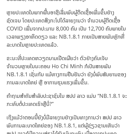
ຫຼາຍປະເທດໃນພາກພື້ນອາຊີເລີ່ມພົບຜູ້ຕິດເຊື້ອເພີ່ມຂຶ້ນຢ່າງ
ຊັດເຈນ ໂດຍປະເທດສິງກະໂປໄດ້ລາຍງານວ່າ ຈຳນວນຜູ້ຕິດເຊື້ອ
COVID ເພີ່ມຈາກປະມານ 8,000 ຄົນ ເປັນ 12,700 ຄົນພາຍໃນ
ເວລາພຽງອາທິດດຽວ ແລະ NB.1.8.1 ກາຍເປັນສາຍພັນຫຼັກທີ່
ລະບາດໃນຫຼາຍປະເທດແລ້ວ.
ຂະນະທີ່ປະເທດຫວຽດນາມເປີດເຜີຍວ່າ ຕົວຢ່າງຄົນເຈັບ
ຈຳນວນຫຼາຍໃນນະຄອນ Ho Chi Minh ກໍເປັນສາຍພັນ
NB.1.8.1 ເຊັ່ນກັນ ແມ້ທາງການຢືນຢັນວ່າ ຍັງບໍ່ພົບສັນຍານຂອງ
ການລະບາດໃຫຍ່ ຫຼື ອາການຮຸນແຮງເພີ່ມຂຶ້ນ.
ຄຳຖາມສຳຄັນສຳລັບປະຊາຊົນໃນ ສປປ ລາວ ແມ່ນ “NB.1.8.1 ຈະ
ກະທົບຕໍ່ປະເທດເຮົາຫຼືບໍ່?”
ເຖິງແມ້ວ່າຕອນນີ້ຍັງບໍ່ມີລາຍງານຢ່າງເປັນທາງການວ່າ ສປປ ລາວ
ພົບການລະບາດໃຫຍ່ຂອງ NB.1.8.1, ແຕ່ຜູ້ຊ່ຽວຊານເຫັນວ່າ
ສປປ ລາວກໍມີຄວາມສ່ຽງໄດ້ຮັບຜົນກະທົບ ເນື່ອງຈາກປະເທດ