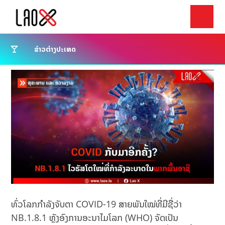
ຂ່າວຕ່າງປະເທດ
ທົ່ວໂລກກຳລັງຈັບຕາ COVID-19 ສາຍພັນໃໝ່ທີ່ມີຊື່ວ່າ
NB.1.8.1 ຫຼັງອົງການອະນາໄມໂລກ (WHO) ຈັດເປັນ