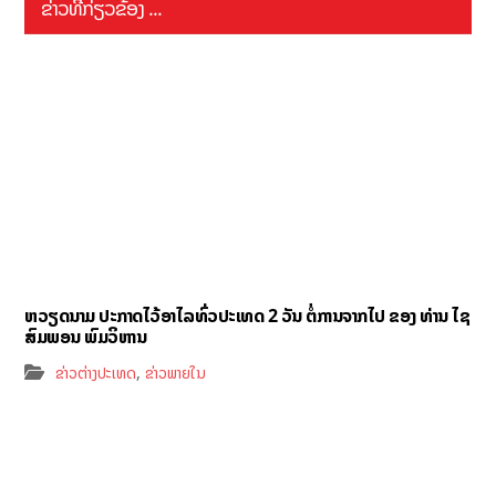
ຂ່າວທີ່ກ່ຽວຂ້ອງ ...
ຫວຽດນາມ ປະກາດໄວ້ອາໄລທົ່ວປະເທດ 2 ວັນ ຕໍ່ການຈາກໄປ ຂອງ ທ່ານ ໄຊ
ສົມພອນ ພົມວິຫານ
,
ຂ່າວຕ່າງປະເທດ
ຂ່າວພາຍໃນ