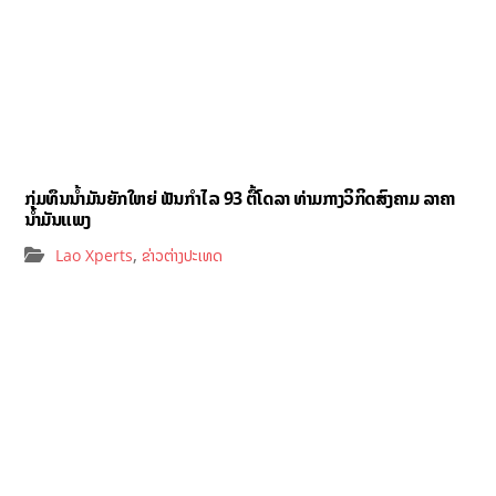
ກຸ່ມທຶນນ້ຳມັນຍັກໃຫຍ່ ຟັນກຳໄລ 93 ຕື້ໂດລາ ທ່າມກາງວິກິດສົງຄາມ ລາຄາ
ນໍ້າມັນແພງ
,
Lao Xperts
ຂ່າວຕ່າງປະເທດ