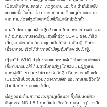
ເພື່ອນບ້ານຢ່າງປະເທດໄທ, ຫວຽດນາມ ແລະ ຈີນ ຕ່າງກໍເລີ່ມພົບ
ສາຍພັນນີ້ເພີ່ມຂຶ້ນແລ້ວ ປະກອບກັບການເດີນທາງຂ້າມພົບແດນ
ແລະ ການທ່ອງທ່ຽວໃນພາກພື້ນທີ່ກັບມາຄຶກຄັກອີກຄັ້ງ.
ແນວໃດກໍຕາມ, ຫຼາຍຝ່າຍເຊື່ອວ່າ ຫາກມີການລະບາດໃນ ສປປ ລາວ
ແທ້ ສະຖານະການອາດບໍ່ຮຸນແຮງເທົ່າຊ່ວງ COVID ຮອບທຳອິດ
ເນື່ອງຈາກປະຊາຊົນຈຳນວນຫຼາຍເຄີຍໄດ້ຮັບວັກຊີນ ຫຼື ເຄີຍຕິດ
ເຊື້ອມາກ່ອນ ເຮັດໃຫ້ຮ່າງກາຍຍັງມີພູມຄຸ້ມກັນລະດັບໜຶ່ງຢູ່.
ເຖິງແມ້ວ່າ WHO ຍັງບໍ່ປະກາດພາວະສຸກເສີນໃໝ່ ແຕ່ຫຼາຍປະເທດ
ເລີ່ມກັບມາແນະນຳໃຫ້ປະຊາຊົນກຸ່ມສ່ຽງ ໂດຍສະເພາະຜູ້ສູງອາຍຸ
ແລະ ຜູ້ທີ່ມີພະຍາດປະຈຳໂຕ ເຂົ້າຮັບວັກຊີນ Booster ເພີ່ມເຕີມ
ເພາະວັກຊີນປັດຈຸບັນຊ່ວຍຫຼຸດອາການໜັກ ແລະ ການເສຍຊີວິດໄດ້
ດີ ແມ້ໄວຣັສຈະກາຍພັນຕໍ່ເນື່ອງ.
ຜູ້ຊ່ຽວຊານດ້ານສາທາລະນະສຸກຍັງເຕືອນວ່າ ສິ່ງທີ່ເປັນຕາຢ້ານ
ທີ່ສຸດຂອງ NB.1.8.1 ອາດບໍ່ແມ່ນເລື່ອງ”ຄວາມຮຸນແຮງ” ແຕ່ເປັນ