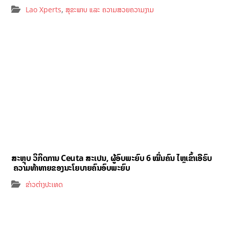
,
Lao Xperts
ສຸຂະພາບ ແລະ ຄວາມສວຍຄວາມງາມ
ສະຫຼຸບ ວິກິດການ Ceuta ສະເປນ, ຜູ້ອົບພະຍົບ 6 ໝື່ນຄົນ ໄຫຼເຂົ້າເອີຣົບ
ຄວາມທ້າທາຍຂອງນະໂຍບາຍຄົນອົບພະຍົບ
ຂ່າວຕ່າງປະເທດ