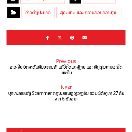
ຂ່າວຕ່າງປະເທດ
ສຸຂະພາບ ແລະ ຄວາມສວຍຄວາມງາມ
Previous
ລາວ-ຈີນ ຍົກລະດັບສັນຍາການຄ້າ ແກ້ວິກິດພະລັງງານ ແລະ ສ້າງຖານການຜະລິດ
ພາຍໃນ
Next
ບຸກທະລາຍແກ້ງ Scammer ກາງນະຄອນຫຼວງວຽງຈັນ ຮວບຜູ້ຕ້ອງຫາ 27 ຄົນ
ຈາກ 6 ສັນຊາດ