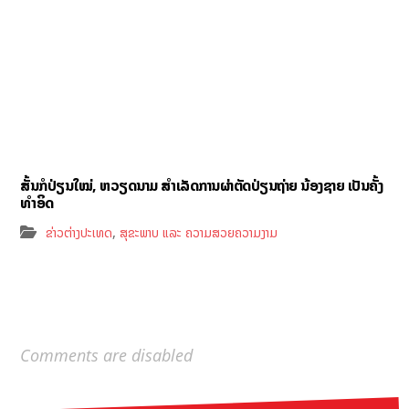
ສັ້ນກໍປ່ຽນໃໝ່, ຫວຽດນາມ ສຳເລັດການຜ່າຕັດປ່ຽນຖ່າຍ ນ້ອງຊາຍ ເປັນຄັ້ງ
ທຳອິດ
,
ຂ່າວຕ່າງປະເທດ
ສຸຂະພາບ ແລະ ຄວາມສວຍຄວາມງາມ
Comments are disabled