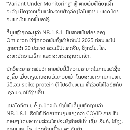
“Variant Under Monitoring” ຫຼື ສາຍພັນທີ່ຕ້ອງເຝົ້າ
ລະວັງ ເນື່ອງຈາກເລີ່ມແຜ່ກະຈາຍຢ່າງວ່ອງໄວໃນຫຼາຍປະເທດ ໂດຍ
ສະເພາະໃນພາກພື້ນອາຊີ.
ຂໍ້ມູນຫຼ້າສຸດລະບຸວ່າ NB.1.8.1 ເປັນສາຍພັນຍ່ອຍຂອງ
Omicron ທີ່ຖືກກວດພົບຄັ້ງທຳອິດໃນປີ 2025 ກ່ອນແຜ່ໄປ
ຫຼາຍກວ່າ 20 ປະເທດ ລວມມີປະເທດຈີນ, ສິງກະໂປ, ໄທ,
ສະຫະລັດອາເມຣິກາ ແລະ ສະຫະລາຊາອະນາຈັກ.
ນັກວິທະຍາສາດພົບວ່າ ສາຍພັນນີ້ມີຄວາມສາມາດໃນການແຜ່ເຊື້ອ
ສູງຂຶ້ນ ເມື່ອທຽບກັບສາຍພັນກ່ອນໜ້າ ໂດຍສະເພາະການກາຍພັນ
ບໍລິເວນ spike protein ຫຼື ໂປຣຕີນໜາມ ທີ່ຊ່ວຍໃຫ້ໄວຣັສກັບ
ເຊວມະນຸດໄດ້ງ່າຍຂຶ້ນ.
ແນວໃດກໍຕາມ, ຂໍ້ມູນປັດຈຸບັນຍັງບໍ່ພົບຂໍ້ມູນຫຼັກຖານວ່າ
NB.1.8.1 ເຮັດໃຫ້ເກີດອາການຮຸນແຮງກວ່າ COVID ສາຍພັນ
ກ່ອນໆ ໂດຍອາການສ່ວນໃຫຍ່ຈະຍັງຄ້າຍຄືເກົ່າ ເຊັ່ນ ເຈັບຄໍ, ໄຂ້ສູງ,
ອ່ອນເພຍ, ໄອ, ປວດກ້າມເນື້ອ ແລະ ຄັນດັງ.