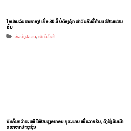
ໄອເທັມລັບສາຍດອງ! ເສື້ອ 30 ມື້ ບໍ່ຕ້ອງຊັກ ສຳລັບຄົນຂີ້ຄ້ານແຕ່ຢ້ານເໝັນ
ສົ້ມ
,
ຂ່າວຕ່າງປະເທດ
ເທັກໂນໂລຢີ
ນັກຄົ້ນຄວ້າສະເໜີ ໃຫ້ປັບປຸງອາກອນ ສຸຂະພາບ ເພີ່ມລາຍຮັບ, ດຶງສິ່ງມືນເມົາ
ອອກຈາກປະຊາຊົນ