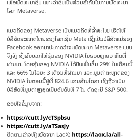
ເພື່ອພັດທະນາຊິບ ເພາະວ່າຊິບເປັນສ່ວນສຳຄັນໃນການພັດທະນາ
ໂລກ Metaverse.
ແນວຄິດຂອງ Metaverse ເປັນແນວຄິດທີ່ລ້ຳສະໄໝ ເຮັດໃຫ້
ບໍລິສັດຂະໜາດໃຫຍ່ຂອງໂລກເຊັ່ນ Meta ເຊິ່ງເປັນບໍລິສັດແມ່ຂອງ
Facebook ອອກມາປະກາດວ່າຈະພັດທະນາ Metaverse ແບບ
ຈິງຈັງ ສົ່ງຜົນບວກໃຫ້ຮຸ້ນຂອງ NVIDIA ໃນຮອບຫຼາຍອາທິດທີ່
ຜ່ານມາ. ໂດຍຮຸ້ນຂອງ NVIDIA ໄດ້ປັບເພີ່ມຂຶ້ນ 29% ໃນເດືອນນີ້
ແລະ 66% ໃນໄລຍະ 3 ເດືອນທີ່ຜ່ານມາ ແລະ ມູນຄ່າຕະຫຼາດຂອງ
NVIDIA ໃນຕອນນີ້ຢູ່ທີ່ 824.6 ແສນລ້ານໂດລາ ເຊິ່ງຖືວ່າເປັນ
ບໍລິສັດທີ່ມູນຄ່າສູງສຸດເປັນອັບດັບທີ 7 ໃນ ດັດຊະນີ S&P 500.
ຂອບໃຈຂໍ້ມູນຈາກ:
https://cutt.ly/cTSpbsu
https://cutt.ly/aTSasJy
ຕິດຕາມຂ່າວທັງໝົດຈາກ LaoX:
https://laox.la/all-