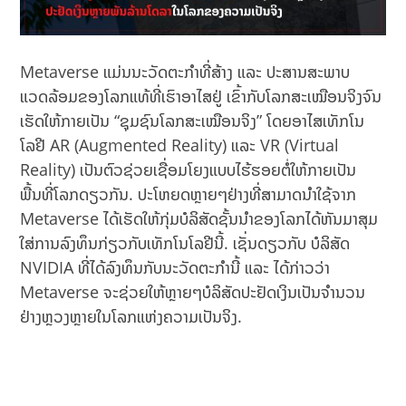
Metaverse ແມ່ນນະວັດຕະກຳທີ່ສ້າງ ແລະ ປະສານສະພາບ
ແວດລ້ອມຂອງໂລກແທ້ທີ່ເຮົາອາໄສຢູ່ ເຂົ້າກັບໂລກສະເໝືອນຈິງຈົນ
ເຮັດໃຫ້ກາຍເປັນ “ຊຸມຊົນໂລກສະເໝືອນຈິງ” ໂດຍອາໄສເທັກໂນ
ໂລຢີ AR (Augmented Reality) ແລະ VR (Virtual
Reality) ເປັນຕົວຊ່ວຍເຊື່ອມໂຍງແບບໄຮ້ຮອຍຕໍ່ໃຫ້ກາຍເປັນ
ພື້ນທີ່ໂລກດຽວກັນ. ປະໂຫຍດຫຼາຍໆຢ່າງທີ່ສາມາດນຳໃຊ້ຈາກ
Metaverse ໄດ້ເຮັດໃຫ້ກຸ່ມບໍລິສັດຊັ້ນນໍາຂອງໂລກໄດ້ຫັນມາສຸມ
ໃສ່ການລົງທຶນກ່ຽວກັບເທັກໂນໂລຢີນີ້. ເຊັ່ນດຽວກັບ ບໍລິສັດ
NVIDIA ທີ່ໄດ້ລົງທຶນກັບນະວັດຕະກຳນີ້ ແລະ ໄດ້ກ່າວວ່າ
Metaverse ຈະຊ່ວຍໃຫ້ຫຼາຍໆບໍລິສັດປະຢັດເງິນເປັນຈຳນວນ
ຢ່າງຫຼວງຫຼາຍໃນໂລກແຫ່ງຄວາມເປັນຈິງ.