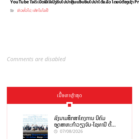
YouTube ໃຈດີ ເປີດຟີເຈີ້ເບິ່ງຄິບໄປນຳຫຼິ້ນແອັບອື່ນໄປນຳໄດ້ແລ້ວ ໂດຍບໍ່ຕ້ອງເຊົ່
ຂ່າວທົ່ວໄປ
ເທັກໂນໂລຢີ
,
Comments are disabled
ເນື້ອຫາຫຼ້າສຸດ
ລົງນາມສຶກສາໂຄງການ ນິຄົມ
ອຸດສາຫະກຳວຽງຈັນ-ໄຊທານີ ຕັ້ງ
ເປົ້າດຶງທຶນ 150 ລ້ານໂດລາ, ສ້າງ
07/08/2026
ວຽກ 5.000 ຕຳແໜ່ງ