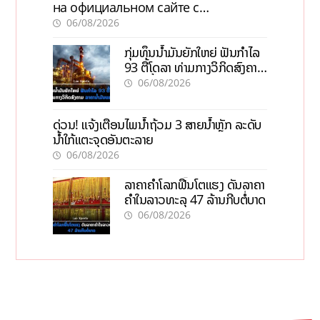
на официальном сайте с
актуальной информацией
06/08/2026
ກຸ່ມທຶນນ້ຳມັນຍັກໃຫຍ່ ຟັນກຳໄລ
93 ຕື້ໂດລາ ທ່າມກາງວິກິດສົງຄາມ
ລາຄານໍ້າມັນແພງ
06/08/2026
ດ່ວນ! ແຈ້ງເຕືອນໄພນໍ້າຖ້ວມ 3 ສາຍນໍ້າຫຼັກ ລະດັບ
ນໍ້າໃກ້ແຕະຈຸດອັນຕະລາຍ
06/08/2026
ລາຄາຄຳໂລກຟື້ນໂຕແຮງ ດັນລາຄາ
ຄຳໃນລາວທະລຸ 47 ລ້ານກີບຕໍ່ບາດ
06/08/2026