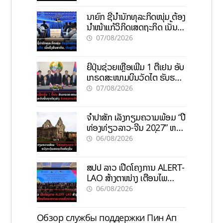
ນາຍົກ ຊີ້ນຳນັກທຸລະກິດໜຸ່ມ ຕ້ອງ
ນຳໜ້າແກ້ວິກິດເສດຖະກິດ ເນັ້ນດຶງ
ທຶນສາກົນ, ຫັນສູ່ດິຈິຕອນ
07/08/2026
ຍີ່ປຸ່ນຊ່ວຍເຫຼືອເພີ່ມ 1 ຕື້ເຢນ ອັບ
ເກຣດສະໜາມບິນວັດໄຕ ຮັບຮອງ
ການເຕີບໂຕ
07/08/2026
ຈຳປາສັກ ເລັ່ງກຽມຄວາມພ້ອມ “ປີ
ທ່ອງທ່ຽວລາວ-ຈີນ 2027” ຫວັງ
ກະຕຸ້ນເສດຖະກິດທ້ອງຖິ່ນ
06/08/2026
ສປປ ລາວ ເປີດໂຄງການ ALERT-
LAO ສ້າງຕາໜ່າງ ເຕືອນໄພ
ພະຍາດລະບາດທົ່ວປະເທດ
06/08/2026
Обзор службы поддержки Пин Ап