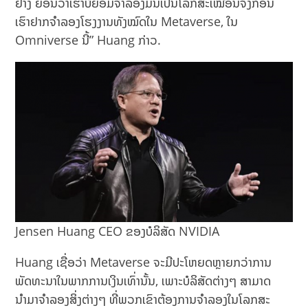
ຢ່າງ ຍ້ອນວ່າເຮົາບໍ່ຍອມຈຳລອງມັນເປັນໂລກສະເໝືອນຈິງກ່ອນ
ເຮົາຢາກຈຳລອງໂຮງງານທັງໝົດໃນ Metaverse, ໃນ
Omniverse ນີ້” Huang ກ່າວ.
Jensen Huang CEO ຂອງບໍລິສັດ NVIDIA
Huang ເຊື່ອວ່າ Metaverse ຈະມີປະໂຫຍດຫຼາຍກວ່າການ
ພັດທະນາໃນພາກການເງິນເທົ່ານັ້ນ, ເພາະບໍລິສັດຕ່າງໆ ສາມາດ
ນຳມາຈຳລອງສິ່ງຕ່າງໆ ທີ່ພວກເຂົາຕ້ອງການຈຳລອງໃນໂລກສະ