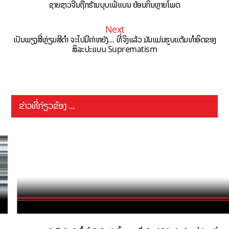
ຊາຍຊາວຈີນຖືກຮ້ານບຸບເຟ້ແບນ ຍ້ອນກິນຫຼາຍໂພດ
Next
ເປັນພຽງສີ່ຫຼ່ຽມສີດຳ ຈະໄປມີຄ່າຫຍັງ… ທີ່ຈິງແລ້ວ ມັນແມ່ນຮູບແຕ້ມທຳອິດຂອງ
ສິລະປະແບບ Suprematism
ຂ່າວທີ່ກ່ຽວຂ້ອງ ...