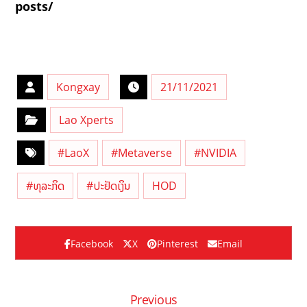
posts/
Kongxay
21/11/2021
Lao Xperts
#LaoX
#Metaverse
#NVIDIA
#ທຸລະກິດ
#ປະຢັດເງິນ
HOD
Facebook
X
Pinterest
Email
Previous