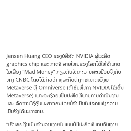
Jensen Huang CEO ຂອງບໍລິສັດ NVIDIA ຜູ້ຜະລິດ
graphics chip ແລະ ກາດຈໍ ລາຍໃຫຍ່ຂອງໂລກໄດ້ໃຫ້ສຳພາດ
ໃນເລື່ອງ “Mad Money” ກ່ຽວກັບຈັກກະວານສະເໝືອນຈິງກັບ
ທາງ CNBC ໂດຍໄດ້ກ່າວວ່າ ທຸລະກິດຕ່າງໆສາມາດເພິ່ງພາ
Metaverse ຫຼື Omniverse (ຄຳສັບທີ່ທາງ NVIDIA ໃຊ້ເອີ້ນ
Metaverse) ເພາະຈະຊ່ວຍເພີ່ມປະສິດທິພາບການດຳເນີນງານ
ແລະ ລົດການໃຊ້ຊັບພະຍາກອນໂດຍບໍ່ຈຳເປັນໃນໂລກແຫ່ງຄວາມ
ເປັນຈິງໄດ້ມະຫາສານ.
“ເຮົາເສຍເງິນເປັນຈຳນວນຫຼາຍໄປແບບບໍ່ມີປະສິດທິພາບກັບຫຼາຍ