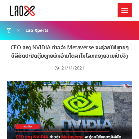
Lao Xperts
CEO ຂອງ NVIDIA ກ່າວວ່າ Metaverse ຈະຊ່ວຍໃຫ້ຫຼາຍໆ
ບໍລິສັດປະຢັດເງິນຫຼາຍພັນລ້ານໂດລາໃນໂລກຂອງຄວາມເປັນຈິງ
21/11/2021