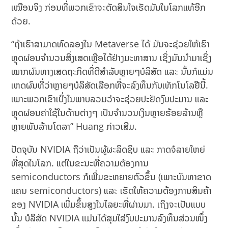
ເໝືອນຈິງ ກ່ອນທີ່ພວກເຂົາຈະຕັດສິນໃຈເຮັດມັນໃນໂລກແທ້ອີກ
ດ້ວຍ.
“ຖ້າເຮົາສາມາດທົດລອງໃນ Metaverse ໄດ້ ມັນຈະຊ່ວຍໃຫ້ເຮົາ
ຫຼຸດຜ່ອນຈຳນວນສິ່ງເສດເຫຼືອໄດ້ຢ່າງມະຫາສານ ເຊິ່ງມັນນຳມາເຊິ່ງ
ໝາກຜົນທາງເສດຖະກິດທີ່ດີສຳລັບຫຼາຍໆບໍລິສັດ ແລະ ນັ້ນກໍແມ່ນ
ເຫດຜົນທີ່ວ່າຫຼາຍໆບໍລິສັດເລືອກທີ່ຈະລົງທຶນກັບເທັກໂນໂລຢີນີ້.
ເພາະພວກເຂົາເບິ່ງໃນພາບລວມວ່າຈະຊ່ວຍປະຢັດງົບປະມານ ແລະ
ຫຼຸດຜ່ອນຄ່າໃຊ້ໃນດ້ານຕ່າງໆ ເປັນຈຳນວນເງິນຫຼາຍຮ້ອຍລ້ານຫຼື
ຫຼາຍພັນລ້ານໂດລາ” Huang ກ່າວເສີມ.
ປັດຈຸບັນ NVIDIA ຖືວ່າເປັນຜູ້ຜະລິດຊິບ ແລະ ກາດຈໍລາຍໃຫຍ່
ທີ່ສຸດໃນໂລກ. ແຕ່ໃນຂະນະທີ່ຄວາມຕ້ອງການ
semiconductors ກໍເພີ່ມຂະຫຍາຍຕົວຂຶ້ນ (ເພາະບັນຫາຂາດ
ແຄນ semiconductors) ແລະ ເຮັດໃຫ້ຄວາມຕ້ອງການສິນຄ້າ
ຂອງ NVIDIA ເພີ່ມຂຶ້ນສູງໃນໄລຍະທີ່ຜ່ານມາ. ເຖິງຈະເປັນແບບ
ນັ້ນ ບໍລິສັດ NVIDIA ແມ່ນໄດ້ສຸມໃສ່ງົບປະມານລົງທຶນສ່ວນໜຶ່ງ