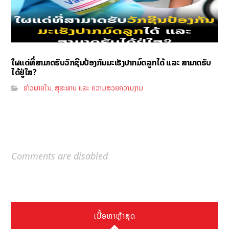
ໃຜແດ່ທີ່ສາມາດຮັບວັກຊີນປ້ອງກັນມະເຮັງປາກມົດລູກໄດ້ ແລະ ສາມາດຮັບ
ໄດ້ຢູ່ໃສ?
ຂ່າວພາຍໃນ
ສຸຂະພາບ ແລະ ຄວາມສວຍຄວາມງາມ
,
Comments are disabled
ເນື້ອຫາຫຼ້າສຸດ