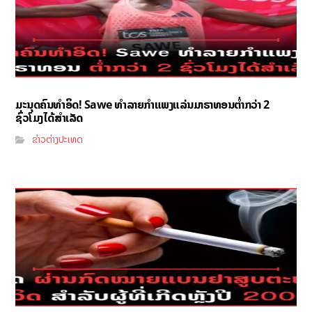
ມະນຸດຄົນທຳອິດ! Sawe ທຳລາຍກຳແພງແລ່ນມາຣາທອນຕ່ຳກວ່າ 2
ຊົ່ວໂມງໄດ້ສຳເລັດ
ຂ່າວຕ່າງປະເທດ