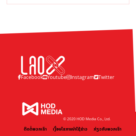
Facebook
Youtube
Instagram
Twitter
© 2020 HOD Media Co., Ltd.
ຕິດຕໍ່ພວກເຮົາ
ເງື່ອນໄຂການນຳໃຊ້ຂ່າວ
ກ່ຽວກັບພວກເຮົາ