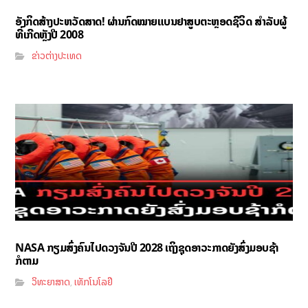
ອັງກິດສ້າງປະຫວັດສາດ! ຜ່ານກົດໝາຍແບນຢາສູບຕະຫຼອດຊີວິດ ສຳລັບຜູ້
ທີ່ເກີດຫຼັງປີ 2008
ຂ່າວຕ່າງປະເທດ
NASA ກຽມສົ່ງຄົນໄປດວງຈັນປີ 2028 ເຖິງຊຸດອາວະກາດຍັງສົ່ງມອບຊ້າ
ກໍຕາມ
ວິທະຍາສາດ
ເທັກໂນໂລຢີ
,