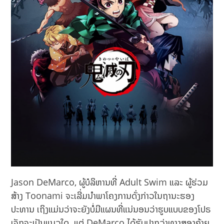
Jason DeMarco, ຜູ້ບໍລິຫານທີ່ Adult Swim ແລະ ຜູ້ຮ່ວມ
ສ້າງ Toonami ຈະເລີ່ມນຳພາໂຄງການດັ່ງກ່າວໃນຖານະຮອງ
ປະທານ ເຖິງແມ່ນວ່າຈະຍັງບໍ່ມີແຜນທີ່ແນ່ນອນວ່າຮູບແບບຂອງໂປຣ
ເຈັກຈະເປັນແນວໃດ. ແຕ່ DeMarco ໄດ້ຮັບປາກວ່າທາງສອງຄ້າຍ