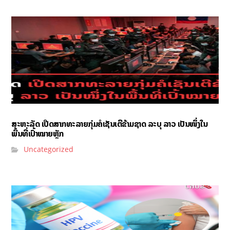
ສະຫະລັດ ເປີດສາກທະລາຍກຸ່ມຄໍເຊັນເຕີຂ້າມຊາດ ລະບຸ ລາວ ເປັນໜຶ່ງໃນ
ພື້ນທີ່ເປົ້າໝາຍຫຼັກ
Uncategorized