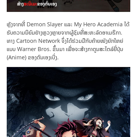
ຫຼັງຈາກທີ່ Demon Slayer ແລະ My Hero Academia ໄດ້
ຮັບຄວາມນິຍົມຢ່າງຫຼວງຫຼາຍຈາກຜູ້ຊົມທີ່ສະຫະລັດອາເມຣິກາ​.
ທາງ Cartoon Network ຈຶ່ງໄດ້ຮ່ວມມືກັບຄ້າຍໜັງຍັກໃຫຍ່
ແບບ Warner Bros. ຂຶ້ນມາ ເພື່ອຈະສ້າງກາຕູນສະໄຕລ໌ຍີ່ປຸ່ນ
(Anime) ຂອງຕົນເອງເບິ່ງ.