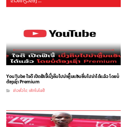
ຂ່າວທີ່ກ່ຽວຂ້ອງ ...
YouTube ໃຈດີ ເປີດຟີເຈີ້ເບິ່ງຄິບໄປນຳຫຼິ້ນແອັບອື່ນໄປນຳໄດ້ແລ້ວ ໂດຍບໍ່
ຕ້ອງເຊົ່າ Premium
ຂ່າວທົ່ວໄປ
ເທັກໂນໂລຢີ
,