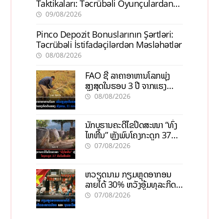
Taktikaları: Təcrübəli Oyunçulardan
İpuçları
09/08/2026
Pinco Depozit Bonuslarının Şərtləri:
Təcrübəli İstifadəçilərdən Məsləhətlər
08/08/2026
FAO ຊີ້ ລາຄາອາຫານໂລກພຸ່ງ
ສູງສຸດໃນຮອບ 3 ປີ ຈາກແຮງ
ກົດດັນຂອງສົງຄາມ, El nino
08/08/2026
ນັກບູຮານຄະດີໄຂປິດສະໜາ “ທົ່ງ
ໄຫຫີນ” ຫຼັງພົບໂຄງກະດູກ 37
ຄົນໃນຫີນຍັກ
07/08/2026
ຫວຽດນາມ ກຽມຫຼຸດອາກອນ
ລາຍໄດ້ 30% ຫວັງອູ້ມທຸລະກິດ
ຂະໜາດນ້ອຍ ແລະ ຈຸນລະ
07/08/2026
ວິສາຫະກິດ