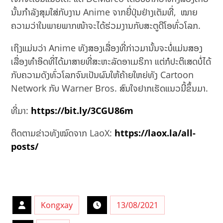
ນັ້ນກຳລັງສຸມໃສ່ກັບງານ Anime ຈາກຍີ່ປຸ່ນຢ່າງເຕັມທີ່, ​ ໝາຍ
ຄວາມວ່າໃນພາຍພາກໜ້າຈະໄດ້ຮ່ວມງານກັບສະຕູດີໂອທົ່ວໂລກ.
ເຖິງແມ່ນວ່າ Anime ທັງສອງເລື່ອງທີ່ກ່າວມານັ້ນຈະບໍ່ແມ່ນສອງ
ເລື່ອງທຳອິດທີ່ໄດ້ມາສາຍທີ່ສະຫະລັດອາເມຣິກາ ແຕ່ກໍປະຕິເສດບໍ່ໄດ້
ກັບຄວາມດັງທົ່ວໂລກຈົນເປັນຜົນໃຫ້ຄ້າຍໃຫຍ່ທັງ Cartoon
Network ກັບ Warner Bros. ສົນໃຈຢາກເຮັດແນວນີ້ຂຶ້ນມາ.
ທີ່ມາ:
https://bit.ly/3CGU86m
ຕິດຕາມຂ່າວທັງໝົດຈາກ LaoX:
https://laox.la/all-
posts/
Kongxay
13/08/2021