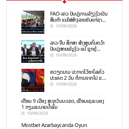
FAO-ລາວ ປັບປຸງການລ້ຽງງົວເປັນ
ສິນຄ້າ ແນໃສ່ສ້າງລາຍຮັບແກ່ຊາວ
ກະສິກອນຢ່າງຍືນຍົງ
10/08/2026
ລາວ-ຈີນ ສຶກສາ ສ້າງສູນຄົ້ນຄວ້າ
ປັບປຸງສາຍພັນງົວ-ແບ້ ຊຸກຍູ້
ອຸດສາຫະກຳຊີ້ນ
10/08/2026
ຫວຽດນາມ ປະກາດໄວ້ອາໄລທົ່ວ
ປະເທດ 2 ວັນ ຕໍ່ການຈາກໄປ ຂອງ
ທ່ານ ໄຊສົມພອນ ພົມວິຫານ
10/08/2026
ເຕືອນ 9 ເມືອງ ສະຫວັນນະເຂດ, ເຂື່ອນເຊລະນອງ
1 ກຽມລະບາຍນ້ຳລົ້ນ
10/08/2026
Mostbet Azərbaycanda Oyun