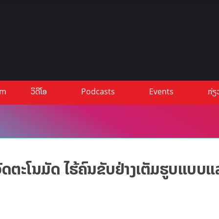
um
ວິດີໂອ
Podcasts
Events
ກ່ຽ
ັດຕະໂນມັດ ໄຮ້ຄົນຂັບຢ່າງເຕັມຮູບແບບແລ້