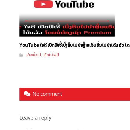
YouTube ໃຈດີ ເປີດຟີເຈີ້ເບິ່ງຄິບໄປນຳຫຼິ້ນແອັບອື່ນໄປນຳໄດ້ແລ້ວ ໂ
ຂ່າວທົ່ວໄປ
ເທັກໂນໂລຢີ
,
No comment
Leave a reply