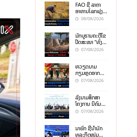
FAO ຊີ້ ລາຄາ
ອາຫານໂລກພຸ່ງ
ສູງສຸດໃນຮອບ 3
08/08/2026
ປີ ຈາກແຮງ
ກົດດັນຂອງ
ນັກບູຮານຄະດີໄຂ
ສົງຄາມ, El
ປິດສະໜາ “ທົ່ງ
nino
ໄຫຫີນ” ຫຼັງພົບ
07/08/2026
ໂຄງກະດູກ 37
ຄົນໃນຫີນຍັກ
ຫວຽດນາມ
ກຽມຫຼຸດອາກອນ
ລາຍໄດ້ 30%
07/08/2026
ຫວັງອູ້ມທຸລະກິດ
ຂະໜາດນ້ອຍ
ລົງນາມສຶກສາ
ແລະ ຈຸນລະ
ໂຄງການ ນິຄົມ
ວິສາຫະກິດ
ອຸດສາຫະກຳ
07/08/2026
ວຽງຈັນ-ໄຊທານີ
ຕັ້ງເປົ້າດຶງທຶນ
ນາຍົກ ຊີ້ນຳນັກ
150 ລ້ານໂດລາ,
ທຸລະກິດໜຸ່ມ
ສ້າງວຽກ 5.000