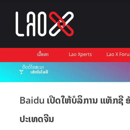
ເນື້ອຫາ
Lao Xperts
Lao X For
ຕິດຕໍ່ໂຄສະນາ
ເທັກໂນໂລຢີ
Baidu ເປີດໃຫ້ບໍລິການ ແທັກຊີ ອ
ປະເທດຈີນ