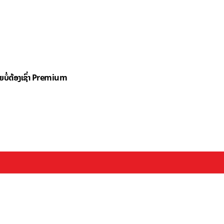
ດຍບໍ່ຕ້ອງເຊົ່າ Premium