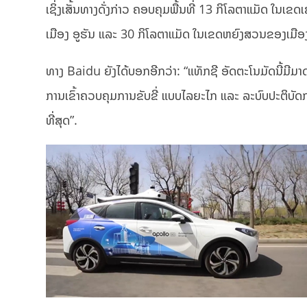
ເຊິ່ງເສັ້ນທາງດັ່ງກ່າວ ຄອບຄຸມພື້ນທີ່ 13 ກິໂລຕາແມ
ເມືອງ ອູຮັນ ແລະ 30 ກິໂລຕາແມັດ ໃນເຂດຫຍົງສວນຂອງເມືອງ ສ
ທາງ Baidu ຍັງໄດ້ບອກອີກວ່າ: “ແທັກຊີ ອັດຕະໂນມັດນີ້ມີມາ
ການເຂົ້າຄວບຄຸມການຂັບຂີ່ ແບບໄລຍະໄກ ແລະ ລະບົບປະຕິບັດ
ທີ່ສຸດ”.