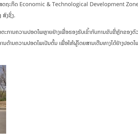
ັດ ໃນເຂດເສດຖະກິດ Economic & Technological Development Zon
ົງຊິ່ງ.
ດຕະການຄວາມປອດໄພຫຼາຍຢ່າງເພື່ອຮອງຮັບເຂົ້າກັບການຂັບຂີ່ຫຼັກຂອງຕົວລ
ການດ້ານຄວາມປອດໄພເປັນຕົ້ນ ເພື່ອໃຫ້ຜູ້ໂດຍສານເດີນທາງໄດ້ຢ່າງປອດໄ