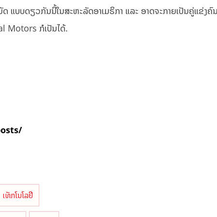
ມັດ ແບບດຽວກັນນີ້ໃນສະຫະລັດອາເມຣິກາ ແລະ ອາດຈະກາຍເປັນຄູ່ແຂ່ງຄົ
Motors ກໍເປັນໄດ້.
posts/
ເທັກໂນໂລຢີ