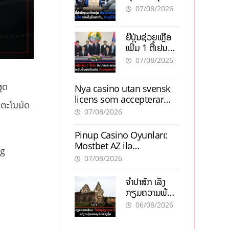
ຕ້ອງນຳໜ້າແກ້
ຕຳແໜ່ງ
07/08/2026
ວິກິດເສດຖະກິດ
ເນັ້ນດຶງທຶນ
ຍີ່ປຸ່ນຊ່ວຍເຫຼືອ
ສາກົນ, ຫັນສູ່ດິຈິ
ເພີ່ມ 1 ຕື້ເຢນ
ຕອນ
ອັບເກຣດ
07/08/2026
ສະໜາມບິນວັດ
ໄຕ ຮັບຮອງການ
ສຸດ
Nya casino utan svensk
ເຕີບໂຕ
licens som accepterar
ດຕະໂນມັດ
Swish: En jämförelse
07/08/2026
Pinup Casino Oyunları:
Mostbet AZ ilə
ng
Müqayisədə Nə Təqdim
07/08/2026
Edir?
ຈຳປາສັກ ເລັ່ງ
ກຽມຄວາມພ້ອມ
“ປີທ່ອງທ່ຽວ
06/08/2026
ລາວ-ຈີນ 2027”
ຫວັງກະຕຸ້ນ