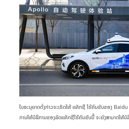
ໃບອະນຸຍາດດັ່ງກ່າວຈະເຮັດໃຫ້ ແທັກຊີ ໄຮ້ຄົນຂັບຂອງ Baidu
ການໃຫ້ບໍລິການຂອງລົດແທັກຊີໄຮ້ຄົນຂັບນີ້ ຈະຍັງສາມາດໃຫ້ບໍລິ