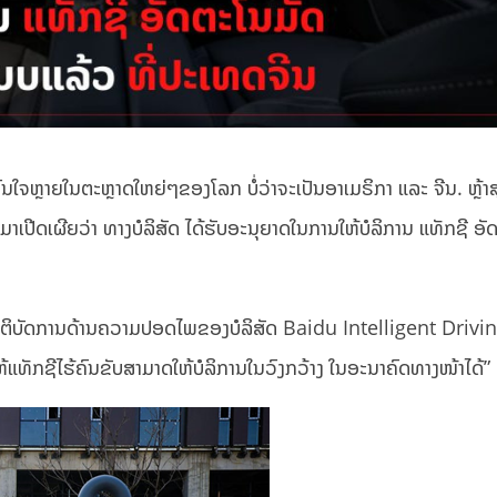
ົນໃຈຫຼາຍໃນຕະຫຼາດໃຫຍ່ໆຂອງໂລກ ບໍ່ວ່າຈະເປັນອາເມຣິກາ ແລະ ຈີນ. ຫຼ້າ
າເປີດເຜີຍວ່າ ທາງບໍລິສັດ ໄດ້ຮັບອະນຸຍາດໃນການໃຫ້ບໍລິການ ແທັກຊີ ອັ
ປະຕິບັດການດ້ານຄວາມປອດໄພຂອງບໍລິສັດ Baidu Intelligent Drivi
ໃຫ້ແທັກຊີໄຮ້ຄົນຂັບສາມາດໃຫ້ບໍລິການໃນວົງກວ້າງ ໃນອະນາຄົດທາງໜ້າໄດ້”