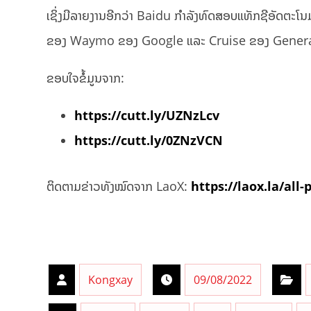
ເຊິ່ງມີລາຍງານອີກວ່າ Baidu ກຳລັງທົດສອບແທັກຊີອັດຕະໂນ
ຂອງ Waymo ຂອງ Google ແລະ Cruise ຂອງ General 
ຂອບໃຈຂໍ້ມູນຈາກ:
https://cutt.ly/UZNzLcv
https://cutt.ly/0ZNzVCN
ຕິດຕາມຂ່າວທັງໝົດຈາກ LaoX:
https://laox.la/all-
Kongxay
09/08/2022