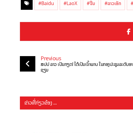
#Baidu
#LaoX
#ຈີນ
#ລາວເອັກ
#
Previous
ສປປ ລາວ ເປັນກຽດ! ໄດ້ເປັນເຈົ້າພາບ ໃນກອງປະຊຸມລະດັບອາ
ຊຽນ
ຂ່າວທີ່ກ່ຽວຂ້ອງ ...