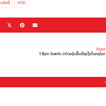
ແທັກຊີ
HOD
Next
9 ສິງຫາ ວັນສາກົນ ວ່າດ້ວຍຊົນພື້ນເມືອງດັ້ງເດີມຂອງໂລກ