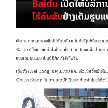
ທີ່ຜ່ານມາກະແສລົດແທັກຊີໄຮ້ຄົນຂັບ ແມ່ນກຳລັງໄດ້ຮັບຄວາມສ
Baidu ບໍລິສັດ ເທັກໂນໂລຢີ ຍັກໃຫຍ່ຈາກປະເທດຈີນ ໄດ້ອອກມ
ແບບເຕັມຮູບແບບ ເປັນບໍລິສັດທຳອິດໃນຈີນ.
ເວີຍຕົງ (Wei Dong) ຮອງປະທານ ແລະ ຫົວໜ້າເຈົ້າໜ້າທີ່
Group ກ່າວວ່າ: “ໃບອະນຸຍາດນີ້ຖືເປັນໜຶ່ງກ້າວສຳຄັນທີ່ເຮັດ