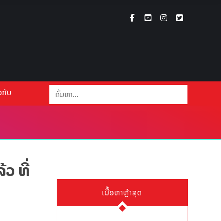
ວກັບ
ວ ທີ່
ເນື້ອຫາຫຼ້າສຸດ