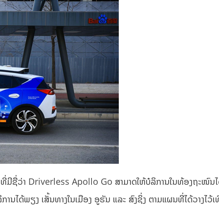
 ທີ່ມີຊື່ວ່າ Driverless Apollo Go ສາມາດໃຫ້ບໍລິການໃນທ້ອງຖະໜົນໄດ
ການໄດ້ພຽງ ເສັ້ນທາງໃນເມືອງ ອູຮັນ ແລະ ສົງຊິ່ງ ຕາມແຜນທີ່ໄດ້ວາງໄວ້ເທົ່