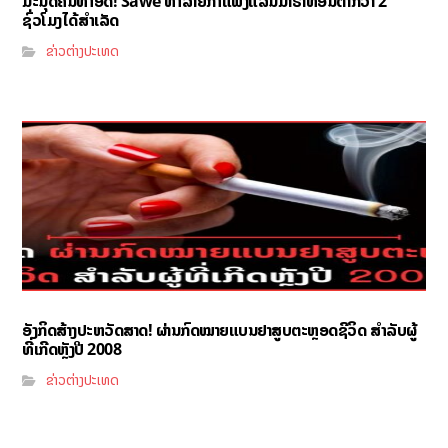
ມະນຸດຄົນທຳອິດ! Sawe ທຳລາຍກຳແພງແລ່ນມາຣາທອນຕ່ຳກວ່າ 2
ຊົ່ວໂມງໄດ້ສຳເລັດ
ຂ່າວຕ່າງປະເທດ
ອັງກິດສ້າງປະຫວັດສາດ! ຜ່ານກົດໝາຍແບນຢາສູບຕະຫຼອດຊີວິດ ສຳລັບຜູ້
ທີ່ເກີດຫຼັງປີ 2008
ຂ່າວຕ່າງປະເທດ