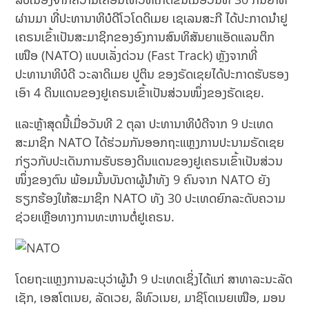
ຜ່ານມາ ທີ່ປະທານາທິບໍດີໂວໂດດິເມຍ ເຊເລນສະກີ ໄດ້ປະກາດນໍາຢູ
ເຄຣນເຂົ້າເປັນສະມາຊິກຂອງອົງການສົນທິສັນຍາແອັດແລນຕິກ
ເໜືອ (NATO) ແບບເລັ່ງດ່ວນ (Fast Track) ຫຼັງຈາກທີ່
ປະທານາທິບໍດີ ວະລາດິເມຍ ປູຕິນ ຂອງຣັດເຊຍໄດ້ປະກາດຮັບຮອງ
ເອົາ 4 ດິນແດນຂອງຢູເຄຣນເຂົ້າເປັນສ່ວນໜຶ່ງຂອງຣັດເຊຍ.
ແລະຫຼ້າສຸດນີ້ເມື່ອວັນທີ 2 ຕຸລາ ປະທານາທິບໍດີຈາກ 9 ປະເທດ
ສະມາຊິກ NATO ໄດ້ຮ່ວມກັນອອກຖະແຫຼງການປະນາມຣັດເຊຍ
ກ່ຽວກັບປະເດັນການຮັບຮອງດິນແດນຂອງຢູເຄຣນເຂົ້າເປັນສ່ວນ
ໜຶ່ງຂອງຕົນ ພ້ອມນັ້ນບັນດາຜູ້ນຳທັງ 9 ຄົນຈາກ NATO ຍັງ
ຮຽກຮ້ອງໃຫ້ສະມາຊິກ NATO ທັງ 30 ປະເທດຍົກລະດັບຄວາມ
ຊ່ວຍເຫຼືອທາງການທະຫານຕໍ່ຢູເຄຣນ.
ໂດຍຖະແຫຼງການລະບຸວ່າຜູ້ນຳ 9 ປະເທດເຊິ່ງໄດ້ແກ່ ສາທາລະນະລັດ
ເຊັກ, ເອສໂຕເນຍ, ລັດເວຍ, ລິທົວເນຍ, ມາຊິໂດເນຍເໜືອ, ມອນ