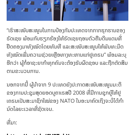
“ເຮົາສະໜັບສະໜູນໃນການປ້ອງກັນປະເທດຈາກກາກຮຸກຮານຂອງ
ຣັດເຊຍ ພ້ອມກັບຮຽກຮ້ອງໃຫ້ຣັດເຊຍຖອນຕົວຄືນດິນແດນທີ່
ຢຶດຄອງມາທັງໝົດໂດຍທັນທີ ແລະສະໜັບສະໜູນໃຫ້ພັນທະມິດ
ທັງໝົດເພີ່ມຄວາມຊ່ວຍເຫຼືອທາງທະຫານແກ່ຢູເຄຣນ” ພ້ອມລະບຸ
ອີກວ່າ ຜູ້ກໍ່ອາຊະຍາກໍາທຸກຄົນຈະຕ້ອງຮັບຜິດຊອບ ແລະຖືກຕັດສິນ
ຕາມຂະບວນການ.
ນອກຈາກນີ້ ຜູ້ນຳຈາກ 9 ປະເທດຍັງປະກາດສະໜັບສະໜູນມະຕິ
ຂອງການປະຊຸມສຸດຍອດບູຄາເຣສປີ 2008 ທີ່ມີການຊຸກຍູ້ໃຫ້ຢູ
ເຄຣນເປັນສະມາຊິກໃໝ່ຂອງ NATO ໃນອະນາຄົດເຖິງຈະບໍ່ໄດ້ກໍາ
ນົດໄລຍະເວລາທີ່ຊັດເຈນ.
ທີ່ມາ: