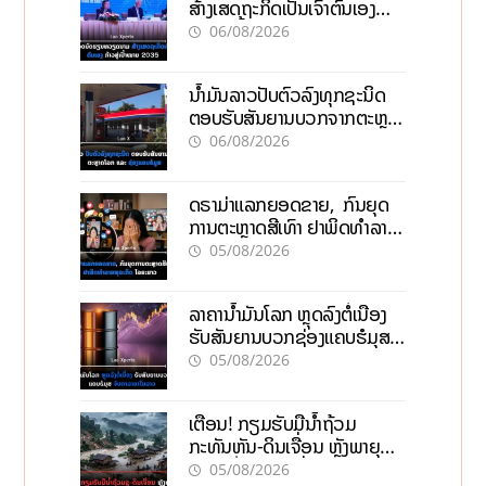
ສ້າງເສດຖະກິດເປັນເຈົ້າຕົນເອງ
ກ້າວສູ່ເປົ້າໝາຍ 2035
06/08/2026
ນໍ້າມັນລາວປັບຕົວລົງທຸກຊະນິດ
ຕອບຮັບສັນຍານບວກຈາກຕະຫຼາດ
ໂລກ ແລະ ຊ່ອງແຄບຮໍມູສ
06/08/2026
ດຣາມ່າແລກຍອດຂາຍ, ກົນຍຸດ
ການຕະຫຼາດສີເທົາ ຢາພິດທຳລາຍ
ທຸລະກິດ ໄລຍະຍາວ
05/08/2026
ລາຄານ້ຳມັນໂລກ ຫຼຸດລົງຕໍ່ເນື່ອງ
ຮັບສັນຍານບວກຊ່ອງແຄບຮໍມຸສ
ຈັບຕາລາຄາໃນລາວ
05/08/2026
ເຕືອນ! ກຽມຮັບມືນໍ້າຖ້ວມ
ກະທັນຫັນ-ດິນເຈື່ອນ ຫຼັງພາຍຸຝົນ
ຍັງສືບຕໍ່ຕົກໜັກທົ່ວປະເທດ
05/08/2026