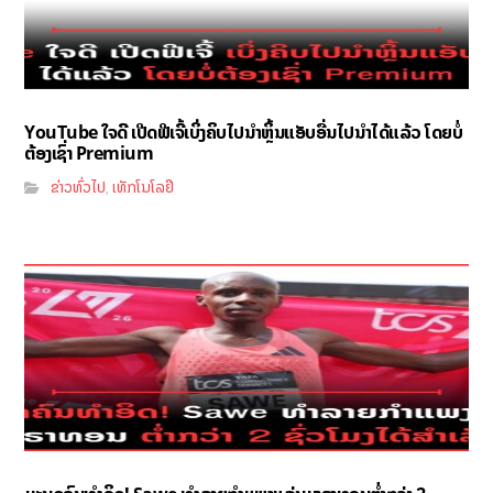
YouTube ໃຈດີ ເປີດຟີເຈີ້ເບິ່ງຄິບໄປນຳຫຼິ້ນແອັບອື່ນໄປນຳໄດ້ແລ້ວ ໂດຍບໍ່
ຕ້ອງເຊົ່າ Premium
ຂ່າວທົ່ວໄປ
ເທັກໂນໂລຢີ
,