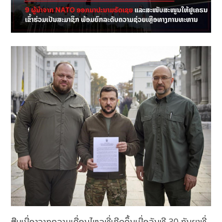
ສືບເນື່ອງຈາກຄວາມເຄື່ອນໄຫວທີ່ເກີດຂຶ້ນເມື່ອວັນທີ 30 ກັນຍາທີ່