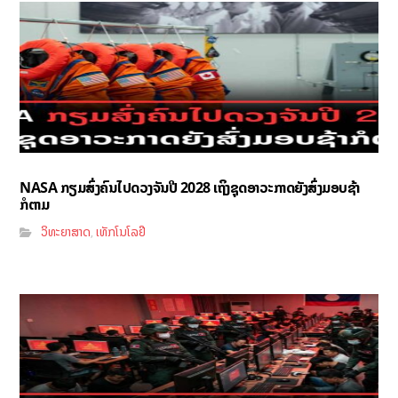
NASA ກຽມສົ່ງຄົນໄປດວງຈັນປີ 2028 ເຖິງຊຸດອາວະກາດຍັງສົ່ງມອບຊ້າ
ກໍຕາມ
ວິທະຍາສາດ
ເທັກໂນໂລຢີ
,