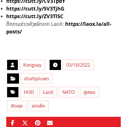
https://cutt.ly/CV3TpbY
https://cutt.ly/5V3TjhG
https://cutt.ly/ZV3Tl5C
ຕິດຕາມຂ່າວທັງໝົດຈາກ LaoX:
https://laox.la/all-
posts/
Kongxay
03/10/2022
ຂ່າວຕ່າງປະເທດ
HOD
LaoX
NATO
ຢູເຄຣນ
ຣັດເຊຍ
ລາວເອັກ