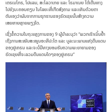
ເຕຣເນໂກຣ, ໂປແລນ, ສະໂລວາເກຍ ແລະ ໂຣມາເນຍ ໄດ້ເດີນທາງ
ໄປຍັງນະຄອນຄຽບ ໃນໄລຍະທີ່ເກີດສົງຄາມ ແລະເຫັນດ້ວຍຕາ
ຕົນເອງວ່າຜົນຈາກການຮຸກຮານຂອງຣັດເຊຍນັ້ນສ້າງຄວາມ
ເສຍຫາຍຫຼາຍພຽງໃດ.
ເຊິ່ງຂໍ້ຄວາມໃນຖະແຫຼງການຂອງ 9 ຜູ້ນຳລະບຸວ່າ “ພວກເຮົາເນັ້ນຢ້ຳ
ເຖິງການສະໜັບສະໜູນອະທິປະໄຕ ແລະ ບູລະນະພາບແຫ່ງດິນແດນ
ຂອງຢູເຄຣນ ແລະຈະບໍ່ມີທາງຍອມຮັບຄວາມພະຍາຍາມຂອງ
ຣັດເຊຍທີ່ຈະລວມດິນແດນໃດໆຂອງຢູເຄຣນ”