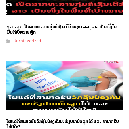
ສະຫະລັດ ເປີດສາກທະລາຍກຸ່ມຄໍເຊັນເຕີຂ້າມຊາດ ລະບຸ ລາວ ເປັນໜຶ່ງໃນ
ພື້ນທີ່ເປົ້າໝາຍຫຼັກ
Uncategorized
ໃຜແດ່ທີ່ສາມາດຮັບວັກຊີນປ້ອງກັນມະເຮັງປາກມົດລູກໄດ້ ແລະ ສາມາດຮັບ
ໄດ້ຢູ່ໃສ?