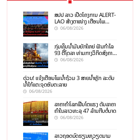
ສປປ ລາວ ເປີດໂຄງການ ALERT-
LAO ສ້າງຕາໜ່າງ ເຕືອນໄພ
ພະຍາດລະບາດທົ່ວປະເທດ
06/08/2026
ກຸ່ມທຶນນ້ຳມັນຍັກໃຫຍ່ ຟັນກຳໄລ
93 ຕື້ໂດລາ ທ່າມກາງວິກິດສົງຄາມ
ລາຄານໍ້າມັນແພງ
06/08/2026
ດ່ວນ! ແຈ້ງເຕືອນໄພນໍ້າຖ້ວມ 3 ສາຍນໍ້າຫຼັກ ລະດັບ
ນໍ້າໃກ້ແຕະຈຸດອັນຕະລາຍ
06/08/2026
ລາຄາຄຳໂລກຟື້ນໂຕແຮງ ດັນລາຄາ
ຄຳໃນລາວທະລຸ 47 ລ້ານກີບຕໍ່ບາດ
06/08/2026
ລາວຖອດບົດຮຽນຫວຽດນາມ