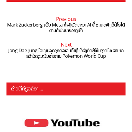
Previous
Mark Zuckerberg ເຜີຍ Meta ກຳລັງພັດທະນາ AI ທີ່ສາມາດສ້າງວິດີໂອໄດ້
ຕາມຄຳບັນຍາຍຂອງເຮົາ
Next
Jong Dae-Jung ໄວໜຸ່ມລູກຊອດລາວ-ເກົາຫຼີ ທີ່ສັງກັດຢູ່ທີມຊາດໄທ ສາມາດ
ຄວ້າໄຊຊະນະໃນລາຍການ Pokemon World Cup
ຂ່າວທີ່ກ່ຽວຂ້ອງ ...