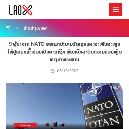
ຂ່າວຕ່າງປະເທດ
9 ຜູ້ນຳຈາກ NATO ອອກມາປະນາມຣັດເຊຍແລະສະໜັບສະໜູນ
ໃຫ້ຢູເຄຣນເຂົ້າຮ່ວມເປັນສະມາຊິກ ພ້ອມຍົກລະດັບຄວາມຊ່ວຍເຫຼືອ
ທາງການທະຫານ
03/10/2022