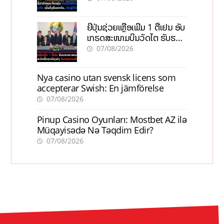
ຍີ່ປຸ່ນຊ່ວຍເຫຼືອເພີ່ມ 1 ຕື້ເຢນ ອັບ
ເກຣດສະໜາມບິນວັດໄຕ ຮັບຮອງ
ການເຕີບໂຕ
07/08/2026
Nya casino utan svensk licens som
accepterar Swish: En jämförelse
07/08/2026
Pinup Casino Oyunları: Mostbet AZ ilə
Müqayisədə Nə Təqdim Edir?
07/08/2026