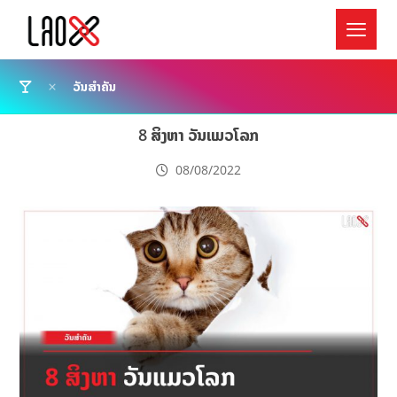
ວັນສຳຄັນ
8 ສິງຫາ ວັນແມວໂລກ
08/08/2022