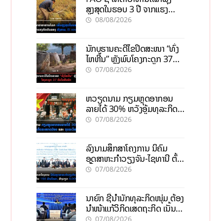
ສູງສຸດໃນຮອບ 3 ປີ ຈາກແຮງ
ກົດດັນຂອງສົງຄາມ, El nino
08/08/2026
ນັກບູຮານຄະດີໄຂປິດສະໜາ “ທົ່ງ
ໄຫຫີນ” ຫຼັງພົບໂຄງກະດູກ 37
ຄົນໃນຫີນຍັກ
07/08/2026
ຫວຽດນາມ ກຽມຫຼຸດອາກອນ
ລາຍໄດ້ 30% ຫວັງອູ້ມທຸລະກິດ
ຂະໜາດນ້ອຍ ແລະ ຈຸນລະ
07/08/2026
ວິສາຫະກິດ
ລົງນາມສຶກສາໂຄງການ ນິຄົມ
ອຸດສາຫະກຳວຽງຈັນ-ໄຊທານີ ຕັ້ງ
ເປົ້າດຶງທຶນ 150 ລ້ານໂດລາ, ສ້າງ
07/08/2026
ວຽກ 5.000 ຕຳແໜ່ງ
ນາຍົກ ຊີ້ນຳນັກທຸລະກິດໜຸ່ມ ຕ້ອງ
ນຳໜ້າແກ້ວິກິດເສດຖະກິດ ເນັ້ນດຶງ
ທຶນສາກົນ, ຫັນສູ່ດິຈິຕອນ
07/08/2026