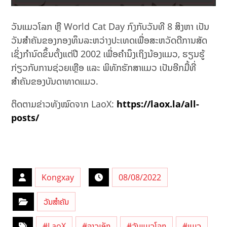
ວັນແມວໂລກ ຫຼື World Cat Day ກົງກັບວັນທີ 8 ສິງຫາ ເປັນ
ວັນສຳຄັນຂອງກອງທຶນລະຫວ່າງປະເທດເພື່ອສະຫວັດດີການສັດ
ເຊິ່ງກຳນົດຂຶ້ນຕັ້ງແຕ່ປີ 2002 ເພື່ອຄຳນຶງເຖິງນ້ອງແມວ, ຮຽນຮູ້
ກ່ຽວກັບການຊ່ວຍເຫຼືອ ແລະ ພິທັກຮັກສາແມວ ເປັນອີກມື້ທີ່
ສຳຄັນຂອງບັນດາທາດແມວ.
ຕິດຕາມຂ່າວທັງໝົດຈາກ LaoX:
https://laox.la/all-
posts/
Kongxay
08/08/2022
ວັນສຳຄັນ
#LaoX
#ລາວເອັກ
#ວັນແມວໂລກ
#ແມວ