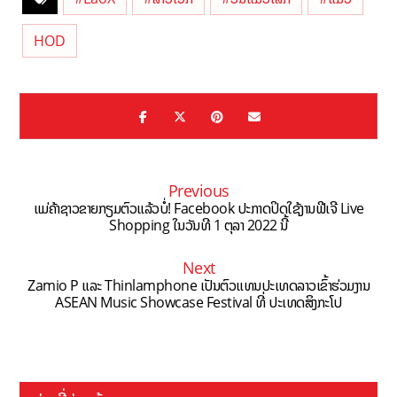
HOD
Previous
ແມ່ຄ້າຊາວຂາຍກຽມຕົວແລ້ວບໍ່! Facebook ປະກາດປິດໃຊ້ງານຟີເຈີ Live
Shopping ໃນວັນທີ 1 ຕຸລາ 2022 ນີ້
Next
Zamio P ແລະ Thinlamphone ເປັນຕົວແທນປະເທດລາວເຂົ້າຮ່ວມງານ
ASEAN Music Showcase Festival ທີ່ ປະເທດສິງກະໂປ