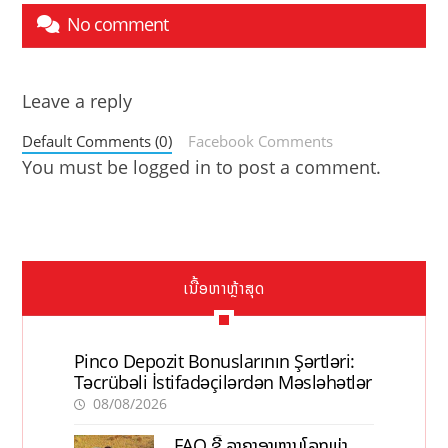
No comment
Leave a reply
Default Comments (0)
Facebook Comments
You must be
logged in
to post a comment.
ເນື້ອຫາຫຼ້າສຸດ
Pinco Depozit Bonuslarının Şərtləri:
Təcrübəli İstifadəçilərdən Məsləhətlər
08/08/2026
FAO ຊີ້ ລາຄາອາຫານໂລກພຸ່ງ