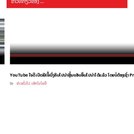
ຂ່າວທີ່ກ່ຽວຂ້ອງ ...
YouTube ໃຈດີ ເປີດຟີເຈີ້ເບິ່ງຄິບໄປນຳຫຼິ້ນແອັບອື່ນໄປນຳໄດ້ແລ້ວ ໂດຍບໍ່ຕ້ອງເຊົ່
ຂ່າວທົ່ວໄປ
ເທັກໂນໂລຢີ
,