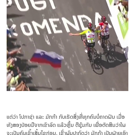
ແຕ່ວ່າ ໂປກາຊ່າ ແລະ ມັກກ້າ ກັບເຮັດສິ່ງທີ່ທຸກຄົນບໍ່ຄາດຝັນ ເມື່ອ
ທັງສອງປ່ອຍມືຈາກເຂົາລົດ ແລ້ວຫຼິ້ນ ຕີຊຸ້ມກັນ ເພື່ອຕັດສິນວ່າໃຜ
ຈະເປັນຄົນເຂົ້າເສັ້ນໄຊກ່ອນ. ເຊິ່ງຜົນປາກົດວ່າ ມັກກ້າ ເປັນຝ່າຍເອົາ