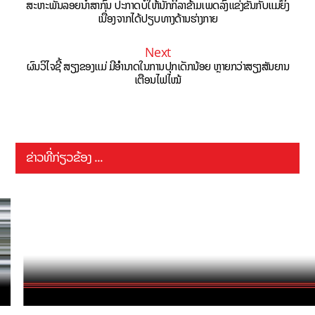
ສະຫະພັນລອຍນໍ້າສາກົນ ປະກາດບໍ່ໃຫ້ນັກກິລາຂ້າມເພດລົງແຂ່ງຂັນກັບແມ່ຍິງ
ເນື່ອງຈາກໄດ້ປຽບທາງດ້ານຮ່າງກາຍ
Next
ຜົນວິໄຈຊີ້ ສຽງຂອງແມ່ ມີອຳນາດໃນການປຸກເດັກນ້ອຍ ຫຼາຍກວ່າສຽງສັນຍານ
ເຕືອນໄຟໄໝ້
ຂ່າວທີ່ກ່ຽວຂ້ອງ ...