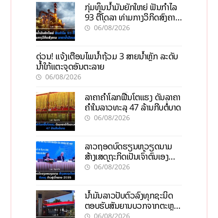
ກຸ່ມທຶນນ້ຳມັນຍັກໃຫຍ່ ຟັນກຳໄລ
93 ຕື້ໂດລາ ທ່າມກາງວິກິດສົງຄາມ
ລາຄານໍ້າມັນແພງ
06/08/2026
ດ່ວນ! ແຈ້ງເຕືອນໄພນໍ້າຖ້ວມ 3 ສາຍນໍ້າຫຼັກ ລະດັບ
ນໍ້າໃກ້ແຕະຈຸດອັນຕະລາຍ
06/08/2026
ລາຄາຄຳໂລກຟື້ນໂຕແຮງ ດັນລາຄາ
ຄຳໃນລາວທະລຸ 47 ລ້ານກີບຕໍ່ບາດ
06/08/2026
ລາວຖອດບົດຮຽນຫວຽດນາມ
ສ້າງເສດຖະກິດເປັນເຈົ້າຕົນເອງ
ກ້າວສູ່ເປົ້າໝາຍ 2035
06/08/2026
ນໍ້າມັນລາວປັບຕົວລົງທຸກຊະນິດ
ຕອບຮັບສັນຍານບວກຈາກຕະຫຼາດ
ໂລກ ແລະ ຊ່ອງແຄບຮໍມູສ
06/08/2026