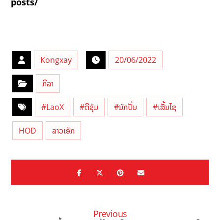
posts/
Kongxay
20/06/2022
ກິລາ
#LaoX
#ຕີຊຸ້ມ
#ນັກປັ່ນ
#ເສັ້ນໄຊ
HOD
ລາວເອັກ
Previous