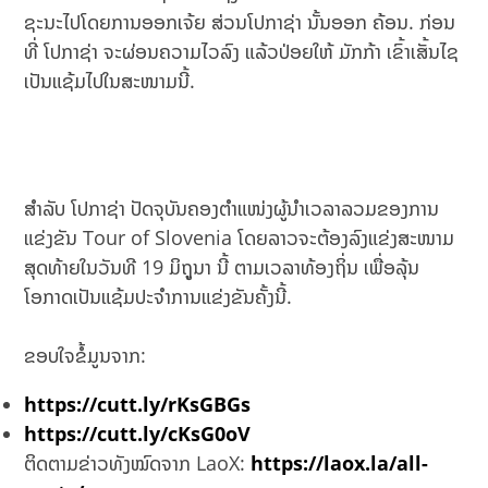
ຊະນະໄປໂດຍການອອກເຈ້ຍ ສ່ວນໂປກາຊ່າ ນັ້ນອອກ ຄ້ອນ. ກ່ອນ
ທີ່ ໂປກາຊ່າ ຈະຜ່ອນຄວາມໄວລົງ ແລ້ວປ່ອຍໃຫ້ ມັກກ້າ ເຂົ້າເສັ້ນໄຊ
ເປັນແຊ້ມໄປໃນສະໜາມນີ້.
ສຳລັບ ໂປກາຊ່າ ປັດຈຸບັນຄອງຕຳແໜ່ງຜູ້ນຳເວລາລວມຂອງການ
ແຂ່ງຂັນ Tour of Slovenia ໂດຍລາວຈະຕ້ອງລົງແຂ່ງສະໜາມ
ສຸດທ້າຍໃນວັນທີ 19 ມິຖຸູນາ ນີ້ ຕາມເວລາທ້ອງຖິ່ນ ເພື່ອລຸ້ນ
ໂອກາດເປັນແຊ້ມປະຈຳການແຂ່ງຂັນຄັ້ງນີ້.
ຂອບໃຈຂໍ້ມູນຈາກ:
https://cutt.ly/rKsGBGs
https://cutt.ly/cKsG0oV
ຕິດຕາມຂ່າວທັງໝົດຈາກ LaoX:
https://laox.la/all-