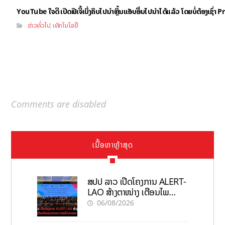
YouTube ໃຈດີ ເປີດຟີເຈີ້ເບິ່ງຄິບໄປນຳຫຼິ້ນແອັບອື່ນໄປນຳໄດ້ແລ້ວ ໂດຍບໍ່ຕ້ອງເຊົ່
ຂ່າວທົ່ວໄປ
ເທັກໂນໂລຢີ
,
Comments are disabled
ເນື້ອຫາຫຼ້າສຸດ
ສປປ ລາວ ເປີດໂຄງການ ALERT-
LAO ສ້າງຕາໜ່າງ ເຕືອນໄພ
ພະຍາດລະບາດທົ່ວປະເທດ
06/08/2026