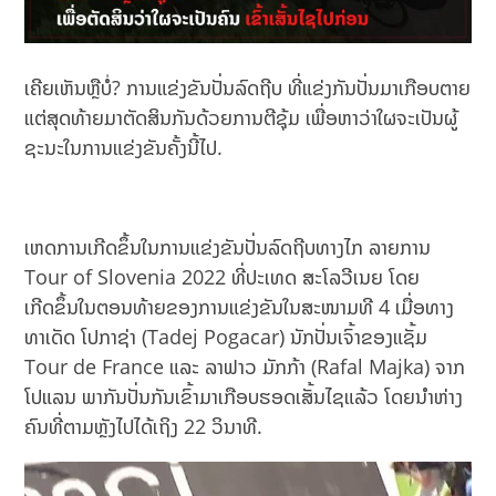
ເຄີຍເຫັນຫຼືບໍ່? ການແຂ່ງຂັນປັ່ນລົດຖີບ ທີ່ແຂ່ງກັນປັ່ນມາເກືອບຕາຍ
ແຕ່ສຸດທ້າຍມາຕັດສິນກັນດ້ວຍການຕີຊຸ້ມ ເພື່ອຫາວ່າໃຜຈະເປັນຜູ້
ຊະນະໃນການແຂ່ງຂັນຄັ້ງນີ້ໄປ.
ເຫດການເກີດຂຶ້ນໃນການແຂ່ງຂັນປັ່ນລົດຖີບທາງໄກ ລາຍການ
Tour of Slovenia 2022 ທີ່ປະເທດ ສະໂລວີເນຍ ໂດຍ
ເກີດຂຶ້ນໃນຕອນທ້າຍຂອງການແຂ່ງຂັນໃນສະໜາມທີ 4 ເມື່ອທາງ
ທາເດັດ ໂປກາຊ່າ (Tadej Pogacar) ນັກປັ່ນເຈົ້າຂອງແຊັ້ມ
Tour de France ແລະ ລາຟາວ ມັກກ້າ (Rafal Majka) ຈາກ
ໂປແລນ ພາກັນປັ່ນກັນເຂົ້າມາເກືອບຮອດເສັ້ນໄຊແລ້ວ ໂດຍນຳຫ່າງ
ຄົນທີ່ຕາມຫຼັງໄປໄດ້ເຖິງ 22 ວິນາທີ.