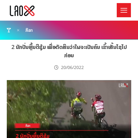
ກິລາ
2 ນັກປັ່ນຫຼິ້ນຕີຊຸ້ມ ເພື່ອຕັດສິນວ່າໃຜຈະເປັນຄົນ ເຂົ້າເສັ້ນໄຊໄປ
ກ່ອນ
20/06/2022