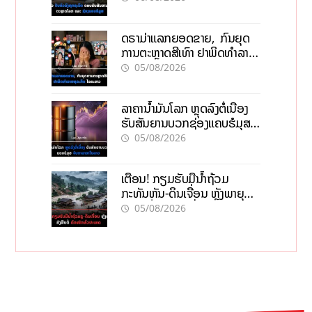
ດຣາມ່າແລກຍອດຂາຍ, ກົນຍຸດ
ການຕະຫຼາດສີເທົາ ຢາພິດທຳລາຍ
ທຸລະກິດ ໄລຍະຍາວ
05/08/2026
ລາຄານ້ຳມັນໂລກ ຫຼຸດລົງຕໍ່ເນື່ອງ
ຮັບສັນຍານບວກຊ່ອງແຄບຮໍມຸສ
ຈັບຕາລາຄາໃນລາວ
05/08/2026
ເຕືອນ! ກຽມຮັບມືນໍ້າຖ້ວມ
ກະທັນຫັນ-ດິນເຈື່ອນ ຫຼັງພາຍຸຝົນ
ຍັງສືບຕໍ່ຕົກໜັກທົ່ວປະເທດ
05/08/2026