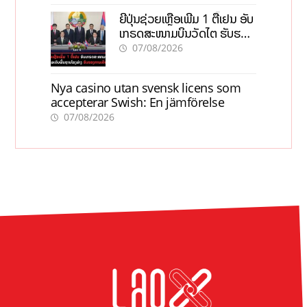
ຍີ່ປຸ່ນຊ່ວຍເຫຼືອເພີ່ມ 1 ຕື້ເຢນ ອັບ
ເກຣດສະໜາມບິນວັດໄຕ ຮັບຮອງ
ການເຕີບໂຕ
07/08/2026
Nya casino utan svensk licens som
accepterar Swish: En jämförelse
07/08/2026