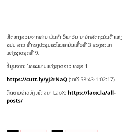
ທິດທາງລວມຈາກທ່ານ ພັນຄຳ ວິພາວັນ ນາຍົກລັດຖະມົນຕີ ແຫ່ງ
ສປປ ລາວ ທີ່ກອງປະຊຸມສະໄໝສາມັນເທື່ອທີ 3 ຂອງສະພາ
ແຫ່ງຊາດຊຸດທີ 9.
ຂໍ້ມູນຈາກ: ໂທລະພາບແຫ່ງຊາດລາວ ທຊລ 1
https://cutt.ly/yJ2rNaQ
(ນາທີ 58:43-1:02:17)
ຕິດຕາມຂ່າວທັງໝົດຈາກ LaoX:
https://laox.la/all-
posts/