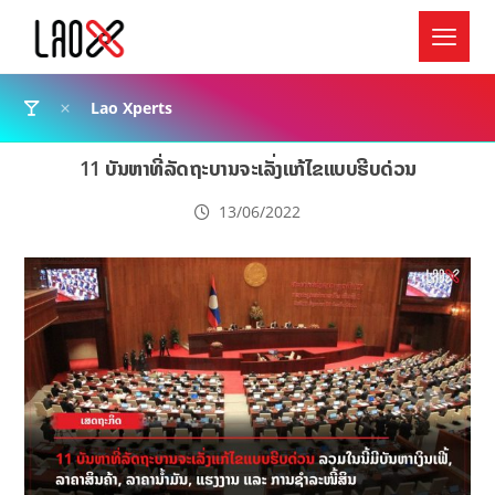
Lao Xperts
11 ບັນຫາທີ່ລັດຖະບານຈະເລັ່ງແກ້ໄຂແບບຮີບດ່ວນ
13/06/2022