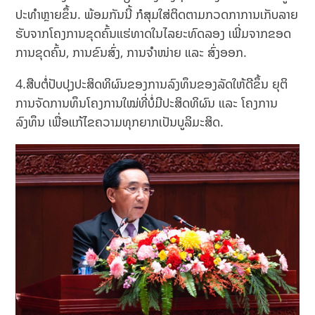
ປະທຳຫຼາຍຂຶ້ນ. ພ້ອມກັນນີ້ ກໍສຸມໃສ່ຕິດຕາມກວດກາການເກັບລາຍ
ຮັບຈາກໂຄງການຂຸດຄົ້ນແຮ່ທາດໃນໄລຍະທົດລອງ ເພີ່ມຈາກຂອດ
ການຂຸດຄົ້ນ, ການຂົນສົ່ງ, ການຈຳໜ່າຍ ແລະ ສົ່ງອອກ.
4.ສືບຕໍ່ປັບປຸງປະສິດທິຜົນຂອງການລົງທຶນຂອງລັດໃຫ້ດີຂຶ້ນ ຍຸຕິ
ການຈັດການທຶນໂຄງການໃໝ່ທີ່ບໍ່ມີປະສິດທິຜົນ ແລະ ໂຄງການ
ລົງທຶນ ເພື່ອແກ້ໄຂຄວາມທຸກຍາກເປັນບູລິມະສິດ.