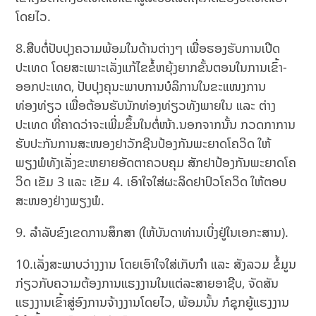
ໂດຍໄວ.
8.ສືບຕໍ່ປັບປຸງຄວາມພ້ອມໃນດ້ານຕ່າງໆ ເພື່ອຮອງຮັບການເປີດ
ປະເທດ ໂດຍສະເພາະເລັ່ງແກ້ໄຂຂໍ້ຫຍຸ້ງຍາກຂັ້ນຕອນໃນການເຂົ້າ-
ອອກປະເທດ, ປັບປຸງຄຸນະພາບການບໍລິການໃນຂະແໜງການ
ທ່ອງທ່ຽວ ເພື່ອຕ້ອນຮັບນັກທ່ອງທ່ຽວທັງພາຍໃນ ແລະ ຕ່າງ
ປະເທດ ທີ່ຄາດວ່າຈະເພີ່ມຂຶ້ນໃນຕໍ່ໜ້າ.ນອກຈາກນັ້ນ ກວດກາການ
ຮັບປະກັນການສະໜອງຢາວັກຊີນປ້ອງກັນພະຍາດໂຄວິດ ໃຫ້
ພຽງພໍທັງເລັ່ງຂະຫຍາຍອັດຕາຄວບຄຸມ ສັກຢາປ້ອງກັນພະຍາດໂຄ
ວິດ ເຂັມ 3 ແລະ ເຂັມ 4. ເອົາໃຈໃສ່ຜະລິດຢາປົວໂຄວິດ ໃຫ້ຕອບ
ສະໜອງຢ່າງພຽງພໍ.
9. ລໍາລັບຂົງເຂດການສຶກສາ (ໃຫ້ບັນດາທ່ານເບິ່ງຢູ່ໃນເອກະສານ).
10.ເລັ່ງສະພາບວ່າງງານ ໂດຍເອົາໃຈໃສ່ເກັບກໍາ ແລະ ສັງລວມ ຂໍ້ມູນ
ກ່ຽວກັບຄວາມຕ້ອງການແຮງງານໃນແຕ່ລະສາຍອາຊີບ, ຈັດສັນ
ແຮງງານເຂົ້າສູ່ອົງການຈ້າງງານໂດຍໄວ, ພ້ອມນັ້ນ ກໍຊຸກຍູ້ແຮງງານ