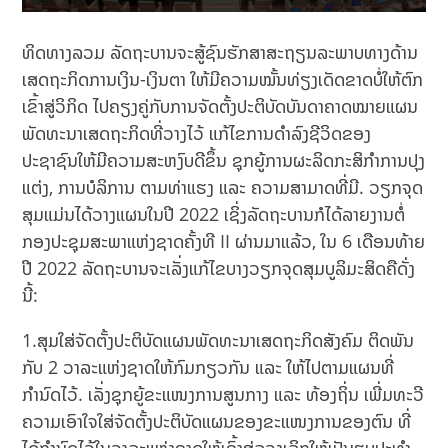
ທິດທາງລວມ ລັດຖະບານຈະສູ້ຊົນຮັກສາສະຖຽນລະພາບທາງດ້ານ
ເສດຖະກິດການເງິນ-ເງິນຕາ ໃຫ້ມີຄວາມໝັ້ນທ່ຽງເດັດຂາດບໍ່ໃຫ້ຕົກ
ເຂົ້າສູ່ວິກິດ ໄປຄຽງຄູ່ກັບການຈັດຕັ້ງປະຕິບັດບັນດາຄາດໝາຍແຜນ
ພັດທະນາເສດຖະກິດທີ່ວາງໄວ້ ແກ້ໄຂການດຳລົງຊີວິດຂອງ
ປະຊາຊົນໃຫ້ມີຄວາມສະຫງົບດີຂຶ້ນ ຊຸກຍູ້ການຜະລິດກະສິກຳການປຸງ
ແຕ່ງ, ການບໍລິການ ຕາມທ່າແຮງ ແລະ ຄວາມສາມາດທີ່ມີ. ວຽກຈຸດ
ສຸມແມ່ນໄດ້ວາງແຜນໃນປີ 2022 ເຊິ່ງລັດຖະບານກໍໄດ້ລາຍງານຕໍ່
ກອງປະຊຸມສະພາແຫ່ງຊາດຄັ້ງທີ II ຜ່ານມາແລ້ວ, ໃນ 6 ເດືອນທ້າຍ
ປີ 2022 ລັດຖະບານຈະເລັ່ງແກ້ໄຂບາງວຽກຈຸດສຸມບູລິມະສິດຄືດັ່ງ
ນີ້:
1.ສຸມໃສ່ຈັດຕັ້ງປະຕິບັດແຜນພັດທະນາເສດຖະກິດສັງຄົມ ຕິດພັນ
ກັບ 2 ວາລະແຫ່ງຊາດໃຫ້ກົມກຽວກັນ ແລະ ໃຫ້ໄປຕາມແຜນທີ່
ກຳນົດໄວ້. ເລັ່ງຊຸກຍູ້ຂະແໜງການສູນກາງ ແລະ ທ້ອງຖິ່ນ ເພີ່ມທະວີ
ຄວາມເອົາໃຈໃສ່ຈັດຕັ້ງປະຕິບັດແຜນຂອງຂະແໜງການຂອງຕົນ ທີ່