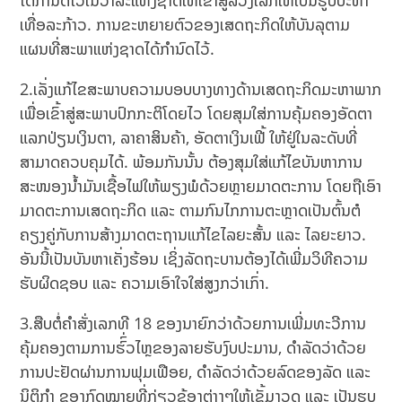
ໄດ້ກຳນົດໄວ້ໃນວາລະແຫ່ງຊາດໃຫ້ເຂົ້າສູ່ລວງເລິກໃຫ້ເປັນຮູບປະທຳ
ເທື່ອລະກ້າວ. ການຂະຫຍາຍຕົວຂອງເສດຖະກິດໃຫ້ບັນລຸຕາມ
ແຜນທີ່ສະພາແຫ່ງຊາດໄດ້ກຳນົດໄວ້.
2.ເລັ່ງແກ້ໄຂສະພາບຄວາມບອບບາງທາງດ້ານເສດຖະກິດມະຫາພາກ
ເພື່ອເຂົ້າສູ່ສະພາບປົກກະຕິໂດຍໄວ ໂດຍສຸມໃສ່ການຄຸ້ມຄອງອັດຕາ
ແລກປ່ຽນເງິນຕາ, ລາຄາສິນຄ້າ, ອັດຕາເງິນເຟີ້ ໃຫ້ຢູ່ໃນລະດັບທີ່
ສາມາດຄວບຄຸມໄດ້. ພ້ອມກັນນັ້ນ ຕ້ອງສຸມໃສ່ແກ້ໄຂບັນຫາການ
ສະໜອງນ້ຳມັນເຊື້ອໄຟໃຫ້ພຽງພໍດ້ວຍຫຼາຍມາດຕະການ ໂດຍຖືເອົາ
ມາດຕະການເສດຖະກິດ ແລະ ຕາມກົນໄກການຕະຫຼາດເປັນຕົ້ນຕໍ
ຄຽງຄູ່ກັບການສ້າງມາດຕະຖານແກ້ໄຂໄລຍະສັ້ນ ແລະ ໄລຍະຍາວ.
ອັນນີ້ເປັນບັນຫາເຄັ່ງຮ້ອນ ເຊິ່ງລັດຖະບານຕ້ອງໄດ້ເພີ່ມວິທີຄວາມ
ຮັບຜິດຊອບ ແລະ ຄວາມເອົາໃຈໃສ່ສູງກວ່າເກົ່າ.
3.ສືບຕໍ່ຄໍາສັ່ງເລກທີ 18 ຂອງນາຍົກວ່າດ້ວຍການເພີ່ມທະວີການ
ຄຸ້ມຄອງຕາມການຮົົ່ວໄຫຼຂອງລາຍຮັບງົບປະມານ, ດຳລັດວ່າດ້ວຍ
ການປະຢັດຜ່ານການຟຸມເຟືອຍ, ດຳລັດວ່າດ້ວຍລົດຂອງລັດ ແລະ
ນິຕິກຳ ຂອງກົດໝາຍທີ່ກ່ຽວຂ້ອງຕ່າງໆໃຫ້ເຂັ້ມງວດ ແລະ ເປັນຮູບ