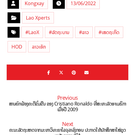
Kongxay
13/06/2022
Lao Xperts
#LaoX
#ລັດຖະບານ
#ລາວ
#ເສດຖະກິດ
HOD
ລາວເອັກ
Previous
ສານຍົກຟ້ອງຄະດີຂົ່ມຂືນ ຂອງ Cristiano Ronaldo ທີ່ສະຫະລັດອາເມຣິກາ
ເມື່ອປີ 2009
Next
ຄະນະລັດຖະສາດຈາກມະຫາວິທະຍາໄລຈຸລາລົງກອນ ປະກາດໃຫ້ນັກສຶກສາໃສ່ຊຸດ