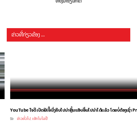
ຫຍັງມາຮຽນກໍໄດ້
ຂ່າວທີ່ກ່ຽວຂ້ອງ ...
YouTube ໃຈດີ ເປີດຟີເຈີ້ເບິ່ງຄິບໄປນຳຫຼິ້ນແອັບອື່ນໄປນຳໄດ້ແລ້ວ ໂດຍບໍ່ຕ້ອງເຊົ່
ຂ່າວທົ່ວໄປ
ເທັກໂນໂລຢີ
,