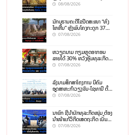
ກົດດັນຂອງສົງຄາມ, El nino
08/08/2026
ນັກບູຮານຄະດີໄຂປິດສະໜາ “ທົ່ງ
ໄຫຫີນ” ຫຼັງພົບໂຄງກະດູກ 37
ຄົນໃນຫີນຍັກ
07/08/2026
ຫວຽດນາມ ກຽມຫຼຸດອາກອນ
ລາຍໄດ້ 30% ຫວັງອູ້ມທຸລະກິດ
ຂະໜາດນ້ອຍ ແລະ ຈຸນລະ
07/08/2026
ວິສາຫະກິດ
ລົງນາມສຶກສາໂຄງການ ນິຄົມ
ອຸດສາຫະກຳວຽງຈັນ-ໄຊທານີ ຕັ້ງ
ເປົ້າດຶງທຶນ 150 ລ້ານໂດລາ, ສ້າງ
07/08/2026
ວຽກ 5.000 ຕຳແໜ່ງ
ນາຍົກ ຊີ້ນຳນັກທຸລະກິດໜຸ່ມ ຕ້ອງ
ນຳໜ້າແກ້ວິກິດເສດຖະກິດ ເນັ້ນດຶງ
ທຶນສາກົນ, ຫັນສູ່ດິຈິຕອນ
07/08/2026