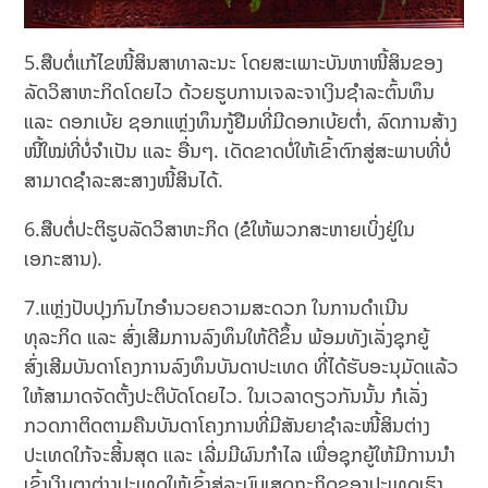
5.ສືບຕໍ່ແກ້ໄຂໜີ້ສິນສາທາລະນະ ໂດຍສະເພາະບັນຫາໜີ້ສິນຂອງ
ລັດວິສາຫະກິດໂດຍໄວ ດ້ວຍຮູບການເຈລະຈາເງິນຊຳລະຕົ້ນທຶນ
ແລະ ດອກເບ້ຍ ຊອກແຫຼ່ງທຶນກູ້ຢືມທີ່ມີດອກເບ້ຍຕ່ຳ, ລົດການສ້າງ
ໜີ້ໃໝ່ທີ່ບໍ່ຈຳເປັນ ແລະ ອື່ນໆ. ເດັດຂາດບໍ່ໃຫ້ເຂົ້າຕົກສູ່ສະພາບທີ່ບໍ່
ສາມາດຊຳລະສະສາງໜີ້ສິນໄດ້.
6.ສືບຕໍ່ປະຕິຮູບລັດວິສາຫະກິດ (ຂໍໃຫ້ພວກສະຫາຍເບິ່ງຢູ່ໃນ
ເອກະສານ).
7.ແຫຼ່ງປັບປຸງກົນໄກອໍານວຍຄວາມສະດວກ ໃນການດໍາເນີນ
ທຸລະກິດ ແລະ ສົ່ງເສີມການລົງທຶນໃຫ້ດີຂຶ້ນ ພ້ອມທັງເລັ່ງຊຸກຍູ້
ສົ່ງເສີມບັນດາໂຄງການລົງທຶນບັນດາປະເທດ ທີ່ໄດ້ຮັບອະນຸມັດແລ້ວ
ໃຫ້ສາມາດຈັດຕັ້ງປະຕິບັດໂດຍໄວ. ໃນເວລາດຽວກັນນັ້ນ ກໍເລັ່ງ
ກວດກາຕິດຕາມຄືນບັນດາໂຄງການທີ່ມີສັນຍາຊຳລະໜີ້ສິນຕ່າງ
ປະເທດໃກ້ຈະສິ້ນສຸດ ແລະ ເລີ່ມມີຜົນກຳໄລ ເພື່ອຊຸກຍູ້ໃຫ້ມີການນຳ
ເຂົ້າເງິນຕາຕ່າງປະເທດໃຫ້ເຂົ້າສູ່ລະບົບເສດຖະກິດຂອງປະເທດເຮົາ