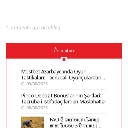
Comments are disabled
ເນື້ອຫາຫຼ້າສຸດ
Mostbet Azərbaycanda Oyun
Taktikaları: Təcrübəli Oyunçulardan
İpuçları
09/08/2026
Pinco Depozit Bonuslarının Şərtləri:
Təcrübəli İstifadəçilərdən Məsləhətlər
08/08/2026
FAO ຊີ້ ລາຄາອາຫານໂລກພຸ່ງ
ສູງສຸດໃນຮອບ 3 ປີ ຈາກແຮງ