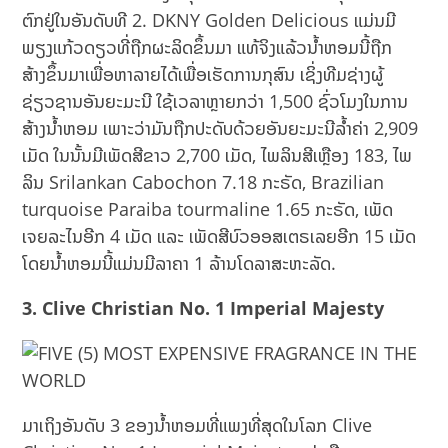
ຕົກຢູ່ໃນອັນດັບທີ 2. DKNY Golden Delicious ແມ່ນມີ
ພຽງແກ້ວດຽວທີ່ຖືກຜະລິດຂຶ້ນມາ ແທ້ຈິງແລ້ວນ້ຳຫອມນີ້ຖືກ
ສ້າງຂຶ້ນມາເພື່ອຫາລາຍໄດ້ເພື່ອເຮັດການກຸສົນ ເຊິ່ງທີມຊ່າງຜູ້
ຊ່ຽວຊານອັນຍະມະນີ ໃຊ້ເວລາຫຼາຍກວ່າ 1,500 ຊົ່ວໂມງໃນການ
ສ້າງນ້ຳຫອມ ເພາະວ່າມັນຖືກປະດັບດ້ວຍອັນຍະມະນີລ້ຳຄ່າ 2,909
ເມັດ ໃນນັ້ນມີເພັດສີຂາວ 2,700 ເມັດ, ໄພລິນສີເຫຼືອງ 183, ໄພ
ລິນ Srilankan Cabochon 7.18 ກະຣັດ, Brazilian
turquoise Paraiba tourmaline 1.65 ກະຣັດ, ເພັດ
ເຈຍລະໄນອີກ 4 ເມັດ ແລະ ເພັດສີບົວອອສເຕຣເລຍອີກ 15 ເມັດ
ໂດຍນ້ຳຫອມນີ້ແມ່ນມີລາຄາ 1 ລ້ານໂດລາສະຫະລັດ.
3. Clive Christian No. 1 Imperial Majesty
ມາເຖິງອັນດັບ 3 ຂອງນ້ຳຫອມທີ່ແພງທີ່ສຸດໃນໂລກ Clive