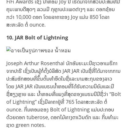
FiFi Awards ເຊິ່ງ ນ້ຳຫອມ Joy ນີ້ ເຮັດມາຈາກສ່ວນປະສົມທີ່ມີ
ຄຸນະພາບດີສຸດໆ ລວມມີ ກຸຫຼາບປະເພດຕ່າງໆ ແລະ ດອກຊ້ອນ
ກວ່າ 10,000 ດອກ ໂດຍລາຄາຂອງ Joy ແມ່ນ 850 ໂດລາ
ສະຫະລັດ ຕໍ່ ounce.
10. JAR Bolt of Lightning
Joseph Arthur Rosenthal ນັກອັນຍະມະນີຊາວອາເມຣິກາ
ຈາກປາຣີ ເຊິ່ງເປັນຜູ້ກໍ່ຕັ້ງບໍລິສັດ JAR JAR ເປັນຊື່ທີ່ໄດ້ມາຈາກການ
ປະສົມອັກສອນທີ່ຂຶ້ນຕົ້ນທຳອິດໃນຊື່ແລະນາມສະກຸນຂອງລາວ
ໂດຍ JAR JAR ເປັນແບຣນນ້ຳຫອມທີ່ໄດ້ຮັບຄວາມນິຍົມແລະມີ
ຊື່ສຽງຫຼາຍ ແລະ ນ້ຳຫອມທີ່ແພງທີ່ສຸດຂອງແບຣນນີມີຊື່ວ່າ “Bolt
of Lightning” ເຊິ່ງມີລາຄາຢູ່ທີ່ 765 ໂດລາສະຫະລັດ ຕໍ່
ounce. ກິ່ນຫອມຂອງ Bolt of Lightning ແມ່ນປະກອບ
ດ້ວຍດອກ tuberose, ດອກໄມ້ທາງຕາເວັນຕົກ ແລະ ກິ່ນທໍາມະ
ຊາດ green notes.