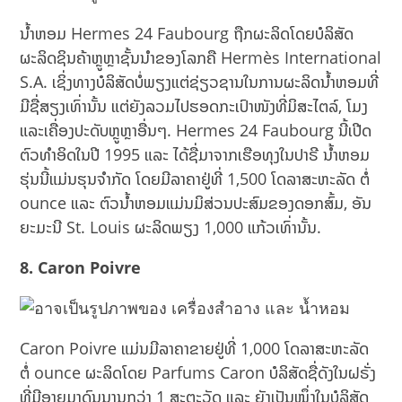
ນ້ຳຫອມ Hermes 24 Faubourg ຖືກຜະລິດໂດຍບໍລິສັດ
ຜະລິດຊິນຄ້າຫຼູຫຼາຊັ້ນນຳຂອງໂລກຄື Hermès International
S.A. ເຊິ່ງທາງບໍລິສັດບໍ່ພຽງແຕ່ຊ່ຽວຊານໃນການຜະລິດນໍ້າຫອມທີ່
ມີຊື່ສຽງເທົ່ານັ້ນ ແຕ່ຍັງລວມໄປຮອດກະເປົາໜັງທີ່ມິສະໄຕລ໌, ໂມງ
ແລະເຄື່ອງປະດັບຫຼູຫຼາອື່ນໆ. Hermes 24 Faubourg ນີ້ເປີດ
ຕົວທໍາອິດໃນປີ 1995 ແລະ ໄດ້ຊື່ມາຈາກເຮືອທຸງໃນປາຣີ ນ້ຳຫອມ
ຮຸ່ນນີ້ແມ່ນຮຸນຈຳກັດ ໂດຍມີລາຄາຢູ່ທີ່ 1,500 ໂດລາສະຫະລັດ ຕໍ່
ounce ແລະ ຕົວນ້ຳຫອມແມ່ນມິສ່ວນປະສົມຂອງດອກສົ້ມ, ອັນ
ຍະມະນີ St. Louis ຜະລິດພຽງ 1,000 ແກ້ວເທົ່ານັ້ນ.
8. Caron Poivre
Caron Poivre ແມ່ນມີລາຄາຂາຍຢູ່ທີ່ 1,000 ໂດລາສະຫະລັດ
ຕໍ່ ounce ຜະລິດໂດຍ Parfums Caron ບໍລິສັດຊື່ດັງໃນຝຣັ່ງ
ທີ່ມີອາຍຸມາດົນນານກວ່າ 1 ສະຕະວັດ ແລະ ຍັງເປັນໜຶ່ງໃນບໍລິສັດ