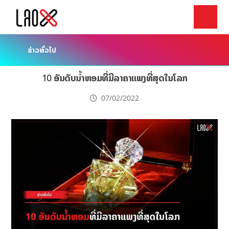
ຂ່າວທົ່ວໄປ
10 ອັນດັບນ້ຳຫອມທີ່ມີລາຄາແພງທີ່ສຸດໃນໂລກ
07/02/2022