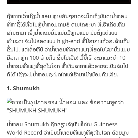
ຖ້າຫາກເວົ້າເຖິງນ້ຳຫອມ ຫຼາຍຄົນໆອາດຈະນຶກເຖິງບັນດານ້ຳຫອມ
ທີ່ຫາຊື້ໄດ້ທົ່ວໄປຫຼືນ້ຳຫອມຕາມສື່ ຕາມໂຄສະນາ ທີ່ເຮົາເຄີຍເຫັນ
ຜ່ານຕາມາ ເຊິ່ງນ້ຳຫອມນັ້ນແມ່ນມີຫຼາຍແບບ ນັບຕັ້ງແຕ່ແບບ
ທຳມະດາ ຈົນໄປຮອດແບບ high-end ທີ່ມີລາຄາແກ້ວລະລ້ານກີບ
ຂຶ້ນໄປ. ແຕ່ເຊື່ອຫຼືບໍ່ ວ່ານ້ຳຫອມທີ່ລາຄາແພງທີ່ສຸດໃນໂລກນັ້ນແມ່ນ
ມີລາຄາຫຼັກ 100 ລ້ານກີບ ຂຶ້ນໄປເລີຍ! ມື້ນີ້ເຮົາຈະມາແນະນຳ 10
ນ້ຳຫອມທີ່ແພງທີ່ສຸດໃນໂລກ ທີ່ເຫັນລາຄາແລ້ວອາດຈະເປັນລົມໄປ
ກໍໄດ້ ເຊິ່ງຈະມີນ້ຳຫອມຊະນິດໃດແດ່ເຮົາມາເບິ່ງພ້ອມກັນເລີຍ.
1. Shumukh
ນ້ຳຫອມ Shumukh ຖືກຂຽນລົງບັນທຶກໃນ Guinness
World Record ວ່າເປັນນໍ້າຫອມທີ່ແພງທີ່ສຸດໃນໂລກ ດ້ວຍມູນ