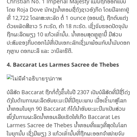
Christian No. 1 Imperial Majesty ແມ່ນຖືກອອກແບບ
ໂດຍ Roja Dove ນັກປຸງນ້ຳຫອມຊື່ດັງຊາວອັງກິດ ໂດຍມີລາຄາຢູ່
ທີ່ 12,722 ໂດລາສະຫະລັດ ຕໍ່ 1 ounce (ອອນຊ໌), ຖືກຕົບແຕ່ງ
ດ້ວຍເພັດສີຂາວ 5 ກະຣັດ, ຄຳ 18 ກະຣັດ. ເຊິ່ງຈົນຮອດປັດຈຸບັນ
ຖືກຜະລິດພຽງ 10 ແກ້ວເທົ່ານັ້ນ. ນ້ຳຫອມສຸດຫຼູຫຼານີ້ ມີສ່ວນ
ປະສົມຂອງກິ່ນດອກໄມ້ທີ່ເປັນເອກະລັກເຊິ່ງມາພ້ອມກັບນ້ຳມັນດອກ
ກຸຫຼາບ ດອກມະລິ ແລະ ວານິລາຮິຕິ.
4. Baccarat Les Larmes Sacree de Thebes
ບໍລິສັດ Baccarat ຖືກກໍ່ຕັ້ງຂຶ້ນໃນປີ 2307 ເປັນບໍລິສັດທີ່ມີຊື່ໂດ່ງ
ດັງໃນດ້ານການຜະລິດອັນຍະມະນີທີ່ມີຄຸນະພາບ ເມື່ອເຂົ້າມາສູ່ໂລກ
ນ້ຳຫອມໃນຍຸກ 90 Baccarat ກໍໄດ້ນໍາອັນຍະມະນີມາເປັນສ່ວນ
ໜຶ່ງໃນການຜະລິດນ້ຳຫອມເລີຍເຮັດໃຫ້ເກີດ Baccarat Les
Larmes Sacree de Thebes ນໍ້າຫອມທີ່ແພງທີ່ສຸດໃນໂລກ
ໃນຍຸກນັ້ນ ເຊິ່ງມີພຽງ 3 ແກ້ວເທົ່ານັ້ນທີ່ຖືກຜະອອກຈຳໜ່າຍຈົນ