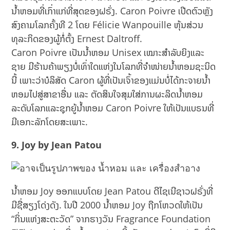
ນ້ຳຫອມທີ່ເກົ່າແກ່ທີ່ສຸດຂອງຝຣັ່ງ. Caron Poivre ເປີດຕົວຫຼັງ
ສົງຄາມໂລກຄັ້ງທີ 2 ໂດຍ Félicie Wanpouille ຫຸ້ນສ່ວນ
ທຸລະກິດຂອງຜູ້ກໍ່ຕັ້ງ Ernest Daltroff.
Caron Poivre ເປັນນ້ຳຫອມ Unisex ເໝາະສຳລັບຍິງແລະ
ຊາຍ ມີຮ້ານຄ້າພຽງບໍ່ເທົ່າໃດແຫ່ງໃນໂລກທີ່ຈຳໜ່າຍນ້ຳຫອມຊະນິດ
ນີ້ ເພາະວ່າບໍລິສັດ Caron ຜູ້ທີ່ເປັນເຈົ້າຂອງແມ່ນບໍ່ໄດ້ກະຈາຍນ້ຳ
ຫອມໄປສູ່ສາຂາອື່ນ ແລະ ຕັດສິນໃຈສຸມໃສ່ການຜະລິດນ້ຳຫອມ
ລະດັບໂລກແລະຊຸກຍູ້ນ້ຳຫອມ Caron Poivre ໃຫ້ເປັນແບຣນທີ່
ມີເອກະລັກໂດຍສະເພາະ.
9. Joy by Jean Patou
ນ້ຳຫອມ Joy ອອກແບບໂດຍ Jean Patou ດີໄຊເນີຊາວຝຣັ່ງທີ່
ມີຊື່ສຽງໂດ່ງດັງ. ໃນປີ 2000 ນ້ຳຫອມ Joy ຖືກໂຫວດໃຫ້ເປັນ
“ກິ່ນແຫ່ງສະຕະວັດ” ຈາກຮາງວັນ Fragrance Foundation