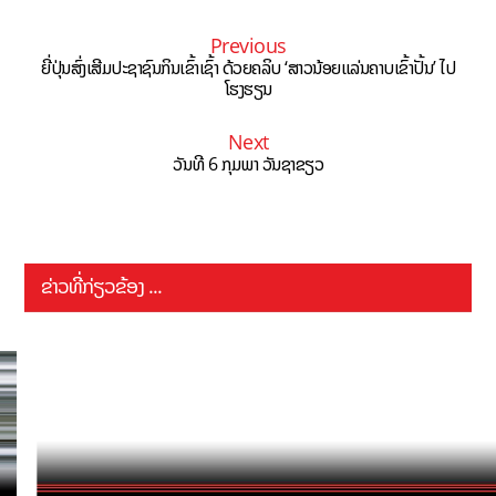
Previous
ຍີ່ປຸ່ນສົ່ງເສີມປະຊາຊົນກິນເຂົ້າເຊົ້າ ດ້ວຍຄລິບ ‘ສາວນ້ອຍແລ່ນຄາບເຂົ້າປັ້ນ’ ໄປ
ໂຮງຮຽນ
Next
ວັນທີ 6 ກຸມພາ ວັນຊາຂຽວ
ຂ່າວທີ່ກ່ຽວຂ້ອງ ...