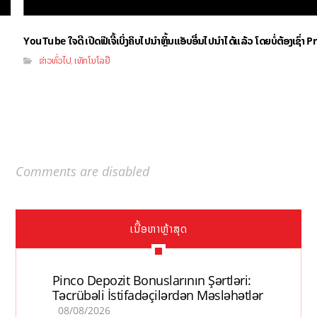
YouTube ໃຈດີ ເປີດຟີເຈີ້ເບິ່ງຄິບໄປນຳຫຼິ້ນແອັບອື່ນໄປນຳໄດ້ແລ້ວ ໂດຍບໍ່ຕ້ອງເຊົ່
ຂ່າວທົ່ວໄປ
ເທັກໂນໂລຢີ
,
Comments are disabled
ເນື້ອຫາຫຼ້າສຸດ
Pinco Depozit Bonuslarının Şərtləri:
Təcrübəli İstifadəçilərdən Məsləhətlər
08/08/2026