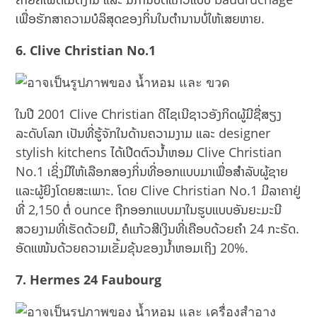
ເພື່ອຮັກສາຄວາມບໍລິສຸດຂອງກິ່ນໃນຕຳນານບໍ່ໃຫ້ເສຍຫາຍ.
6. Clive Christian No.1
ໃນປີ 2001 Clive Christian ດີໄຊເນີຊາວອັງກິດຜູ້ມີຊື່ສຽງ
ລະດັບໂລກ ເປັນທີ່ຮູ້ຈັກໃນດ້ານຄວາມງາມ ແລະ designer
stylish kitchens ໄດ້ເປີດຕົວນໍ້າຫອມ Clive Christian
No.1 ເຊິ່ງມີໃຫ້ເລືອກສອງກິ່ນທີ່ອອກແບບມາເພື່ອສຳລັບຜູ້ຊາຍ
ແລະຜູ້ຍິງໂດຍສະເພາະ. ໂດຍ Clive Christian No.1 ມີລາຄາຢູ່
ທີ່ 2,150 ຕໍ່ ounce ຖືກອອກແບບມາໃນຮູບແບບອັນຍະມະນີ
ສວຍງາມທີ່ເຮັດດ້ວຍມື, ຄໍແກ້ວສີເງິນທີ່ເຄືອບດ້ວຍຄຳ 24 ກະຣັດ.
ອັດແໜ້ນດ້ວຍຄວາມເຂັ້ມຂຸ້ນຂອງນ້ຳຫອມເຖິງ 20%.
7. Hermes 24 Faubourg