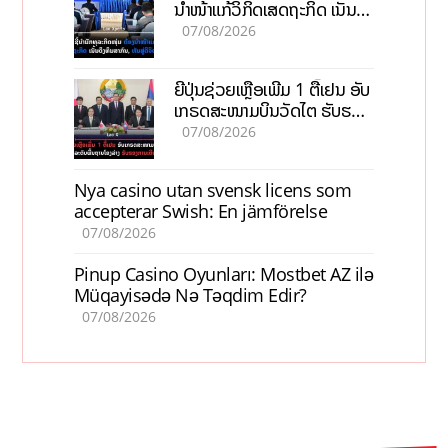
ນຳໜ້າແກ້ວິກິດເສດຖະກິດ ເນັ້ນດຶງ
ທຶນສາກົນ, ຫັນສູ່ດິຈິຕອນ
07/08/2026
ຍີ່ປຸ່ນຊ່ວຍເຫຼືອເພີ່ມ 1 ຕື້ເຢນ ອັບ
ເກຣດສະໜາມບິນວັດໄຕ ຮັບຮອງ
ການເຕີບໂຕ
07/08/2026
Nya casino utan svensk licens som
accepterar Swish: En jämförelse
07/08/2026
Pinup Casino Oyunları: Mostbet AZ ilə
Müqayisədə Nə Təqdim Edir?
07/08/2026