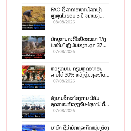
FAO ຊີ້ ລາຄາອາຫານໂລກພຸ່ງ
ສູງສຸດໃນຮອບ 3 ປີ ຈາກແຮງ
ກົດດັນຂອງສົງຄາມ, El nino
08/08/2026
ນັກບູຮານຄະດີໄຂປິດສະໜາ “ທົ່ງ
ໄຫຫີນ” ຫຼັງພົບໂຄງກະດູກ 37
ຄົນໃນຫີນຍັກ
07/08/2026
ຫວຽດນາມ ກຽມຫຼຸດອາກອນ
ລາຍໄດ້ 30% ຫວັງອູ້ມທຸລະກິດ
ຂະໜາດນ້ອຍ ແລະ ຈຸນລະ
07/08/2026
ວິສາຫະກິດ
ລົງນາມສຶກສາໂຄງການ ນິຄົມ
ອຸດສາຫະກຳວຽງຈັນ-ໄຊທານີ ຕັ້ງ
ເປົ້າດຶງທຶນ 150 ລ້ານໂດລາ, ສ້າງ
07/08/2026
ວຽກ 5.000 ຕຳແໜ່ງ
ນາຍົກ ຊີ້ນຳນັກທຸລະກິດໜຸ່ມ ຕ້ອງ