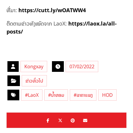
ທີ່ມາ:
https://cutt.ly/wOATWW4
ຕິດຕາມຂ່າວທັງໝົດຈາກ LaoX:
https://laox.la/all-
posts/
Kongxay
07/02/2022
ຂ່າວທົ່ວໄປ
#LaoX
#ນ້ຳຫອມ
#ລາຄາແພງ
HOD