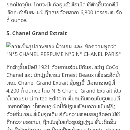
ຮອດປັດຈຸບັນ. ໂດຍຈະມີແກ້ວຮູບຊົງພີຣາມິດ ທີ່ສ້າງຂຶ້ນຈາກສີມື
ຫັດຖະກຳອັນຍະມະນີ ຖືກຂາຍດ້ວຍລາຄາ 6,800 ໂດລາສະຫະລັດ
ຕໍ່ ounce.
5. Chanel Grand Extrait
ຖືກສ້າງຂຶ້ນເມື່ອປີ 1921 ດ້ວຍການຮ່ວມມືກັນລະຫວ່າງ CoCo
Chanel ແລະ ນັກປຸງນ້ຳຫອມ Ernest Beaux ເພື່ອຜະລິດນ້ຳ
ຫອມ Chanel Grand Extrait ຊັ້ນສູງນີ້, ມີລາຄາຂາຍຢູ່ທີ່
4,200 ຕໍ່ ounce ໂດຍ N°5 Chanel Grand Extrait ເປັນ
ນໍ້າຫອມຮຸ່ນ Limited Editoin ທີ່ມອບກິ່ນຫອມໃນຮູບແບບທີ່
ຫາຍາກທີ່ສຸດ. ນ້ຳຫອມຊະນິດນີ້ກໍປຽບເໝືອນຄວາມເປັນຜູ້ຍິງ
ດ້ວຍກິ່ນຫອມທີ່ເປັນຈຸດເດັ່ນ ຄືກັບຄວາມຫອມຂອງຊໍ່ດອກໄມ້ທີ່
ຖືກກະຈາຍອອກມາ, ຖືກບັນຈຸໃນແກ້ວຮູບຊົງຫຼ່ຽມ ທີ່ປະດິດຂຶ້ນ
ຄ້າຍຄືເພັດເມັດງາມ ແລະ ມີການປິດແກ້ວແບບ baudruchage