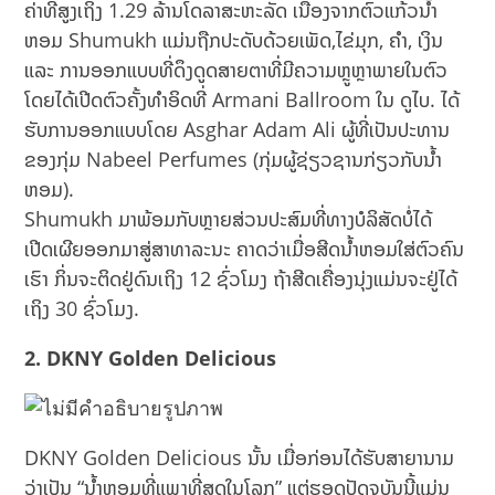
ຄ່າທີ່ສູງເຖິງ 1.29 ລ້ານໂດລາສະຫະລັດ ເນື່ອງຈາກຕົວແກ້ວນ້ຳ
ຫອມ Shumukh ແມ່ນຖືກປະດັບດ້ວຍເພັດ,ໄຂ່ມຸກ, ຄຳ, ເງິນ
ແລະ ການອອກແບບທີ່ດຶງດູດສາຍຕາທີ່ມີຄວາມຫຼູຫຼາພາຍໃນຕົວ
ໂດຍໄດ້ເປີດຕົວຄັ້ງທຳອິດທີ່ Armani Ballroom ໃນ ດູໄບ. ໄດ້
ຮັບການອອກແບບໂດຍ Asghar Adam Ali ຜູ້ທີ່ເປັນປະທານ
ຂອງກຸ່ມ Nabeel Perfumes (ກຸ່ມຜູ້ຊ່ຽວຊານກ່ຽວກັບນ້ຳ
ຫອມ).
Shumukh ມາພ້ອມກັບຫຼາຍສ່ວນປະສົມທີ່ທາງບໍລິສັດບໍ່ໄດ້
ເປີດເຜີຍອອກມາສູ່ສາທາລະນະ ຄາດວ່າເມື່ອສີດນ້ຳຫອມໃສ່ຕົວຄົນ
ເຮົາ ກິ່ນຈະຕິດຢູ່ດົນເຖິງ 12 ຊົ່ວໂມງ ຖ້າສີດເຄື່ອງນຸ່ງແມ່ນຈະຢູ່ໄດ້
ເຖິງ 30 ຊົ່ວໂມງ.
2. DKNY Golden Delicious
DKNY Golden Delicious ນັ້ນ ເມື່ອກ່ອນໄດ້ຮັບສາຍານາມ
ວ່າເປັນ “ນ້ຳຫອມທີ່ແພງທີ່ສຸດໃນໂລກ” ແຕ່ຮອດປັດຈຸບັນນີ້ແມ່ນ