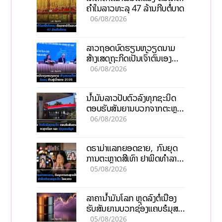
ຄຳໃນລາວທະລຸ 47 ລ້ານກີບຕໍ່ບາດ
06/08/2026
ລາວຖອດບົດຮຽນຫວຽດນາມ
ສ້າງເສດຖະກິດເປັນເຈົ້າຕົນເອງ
ກ້າວສູ່ເປົ້າໝາຍ 2035
06/08/2026
ນໍ້າມັນລາວປັບຕົວລົງທຸກຊະນິດ
ຕອບຮັບສັນຍານບວກຈາກຕະຫຼາດ
ໂລກ ແລະ ຊ່ອງແຄບຮໍມູສ
06/08/2026
ດຣາມ່າແລກຍອດຂາຍ, ກົນຍຸດ
ການຕະຫຼາດສີເທົາ ຢາພິດທຳລາຍ
ທຸລະກິດ ໄລຍະຍາວ
05/08/2026
ລາຄານ້ຳມັນໂລກ ຫຼຸດລົງຕໍ່ເນື່ອງ
ຮັບສັນຍານບວກຊ່ອງແຄບຮໍມຸສ
ຈັບຕາລາຄາໃນລາວ
05/08/2026