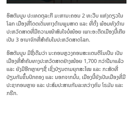
ອິສຕັນບູນ ປະເທດຕຸລະກີ ມະຫານະຄອນ 2 ທະວີບ ແຫ່ງດຽວໃນ
ໂລກ ເມືອງທີ່ໂດດເດັ່ນທາງດ້ານພູມສາດ ແລະ ທີ່ຕັ້ງ ພ້ອມທັງດ້ານ
ປະຫວັດສາດທີ່ມີຄວາມໜ້າສົນໃຈບໍ່ໜ້ອຍ ເພາະອະດີດເມືອງນີ້ເຄີຍ
ເປັນ 3 ອານາຈັກທີ່ສຳຄັນໃນປະຫວັດສາດໂລກ.
ອິສຕັນບູນ ມີຊື່ເດີມວ່າ ນະຄອນຫຼວງຄອນສະເເຕນຕິໂນເປິນ ເປັນ
ເມືອງທີ່ສຳຄັນທາງປະຫວັດສາດຢ່າງໜ້ອຍ 1,700 ກວ່າປີມາແລ້ວ
ແລະ ຍັງມີອີກຫຼາຍໆຊື່ ເຊິ່ງປ່ຽນຕາມຍຸກສະໄໝ ແລະ ກະສັດທີ່
ປ່ຽນກັນຂຶ້ນປົກຄອງ ແລະ ນອກຈາກນັ້ນ, ເມືອງນີ້ຍັງເປັນເມືອງທີ່ມີ
ປະຊາກອນຫຼາຍ ແລະ ປະສົມປະສານກັນລະຫວ່າງຄົນ ໂຣມັນ ແລະ
ກຣີກ.