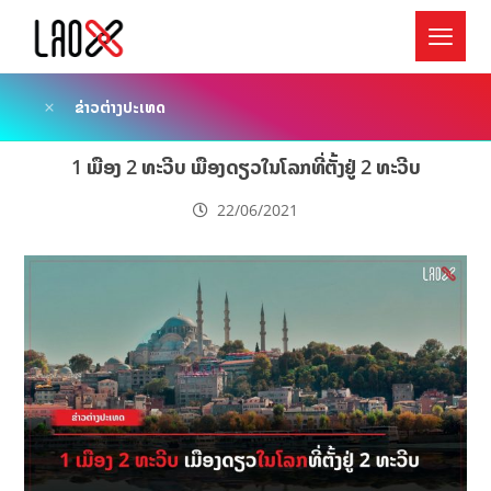
ຂ່າວຕ່າງປະເທດ
1 ເມືອງ 2 ທະວີບ ເມືອງດຽວໃນໂລກທີ່ຕັ້ງຢູ່ 2 ທະວີບ
22/06/2021