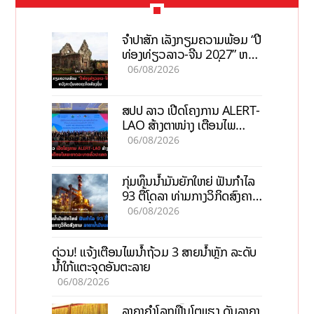
ຈຳປາສັກ ເລັ່ງກຽມຄວາມພ້ອມ “ປີ
ທ່ອງທ່ຽວລາວ-ຈີນ 2027” ຫວັງ
ກະຕຸ້ນເສດຖະກິດທ້ອງຖິ່ນ
06/08/2026
ສປປ ລາວ ເປີດໂຄງການ ALERT-
LAO ສ້າງຕາໜ່າງ ເຕືອນໄພ
ພະຍາດລະບາດທົ່ວປະເທດ
06/08/2026
ກຸ່ມທຶນນ້ຳມັນຍັກໃຫຍ່ ຟັນກຳໄລ
93 ຕື້ໂດລາ ທ່າມກາງວິກິດສົງຄາມ
ລາຄານໍ້າມັນແພງ
06/08/2026
ດ່ວນ! ແຈ້ງເຕືອນໄພນໍ້າຖ້ວມ 3 ສາຍນໍ້າຫຼັກ ລະດັບ
ນໍ້າໃກ້ແຕະຈຸດອັນຕະລາຍ
06/08/2026
ລາຄາຄຳໂລກຟື້ນໂຕແຮງ ດັນລາຄາ