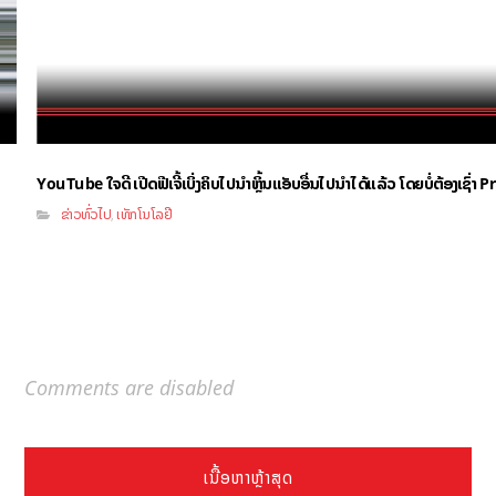
YouTube ໃຈດີ ເປີດຟີເຈີ້ເບິ່ງຄິບໄປນຳຫຼິ້ນແອັບອື່ນໄປນຳໄດ້ແລ້ວ ໂດຍບໍ່ຕ້ອງເຊົ່
ຂ່າວທົ່ວໄປ
ເທັກໂນໂລຢີ
,
Comments are disabled
ເນື້ອຫາຫຼ້າສຸດ