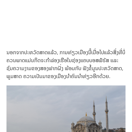
ນອກຈາກປະຫວັດສາດແລ້ວ, ການທ່ຽວເມືອງນີ້ເມື່ອໄປແລ້ວສິ່ງທີ່ບໍ່
ຄວນພາດແມ່ນກິດຈະກຳລ່ອງເຮືອໃນຊ່ອງແຄບບອສຟໍຣັສ ແລະ
ຊົມຄວາມງາມຂອງສອງຟາກຝັ່ງ ພ້ອມກັບ ຟັງຂໍ້ມູນປະຫວັດສາດ,
ພູມສາດ ຄວາມເປັນມາຂອງເມືອງນຳຄົນນຳທ່ຽວອີກດ້ວຍ.