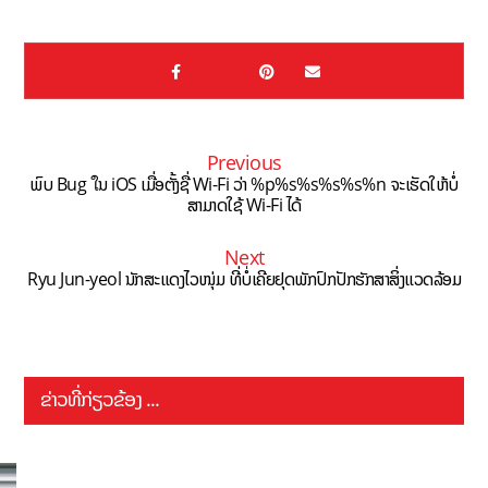
Previous
ພົບ Bug ใນ iOS ເມື່ອຕັ້ງຊື່ Wi-Fi ວ່າ %p%s%s%s%s%n ຈະເຮັດໃຫ້ບໍ່
ສາມາດໃຊ້ Wi-Fi ໄດ້
Next
Ryu Jun-yeol ນັກສະແດງໄວໜຸ່ມ ທີ່ບໍ່ເຄີຍຢຸດພັກປົກປັກຮັກສາສິ່ງແວດລ້ອມ
ຂ່າວທີ່ກ່ຽວຂ້ອງ ...