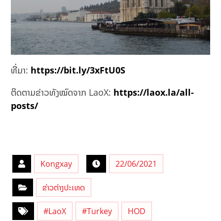
ທີ່ມາ:
https://bit.ly/3xFtU0S
ຕິດຕາມຂ່າວທັງໝົດຈາກ LaoX:
https://laox.la/all-
posts/
Kongxay
22/06/2021
ຂ່າວຕ່າງປະເທດ
#LaoX
#Turkey
HOD