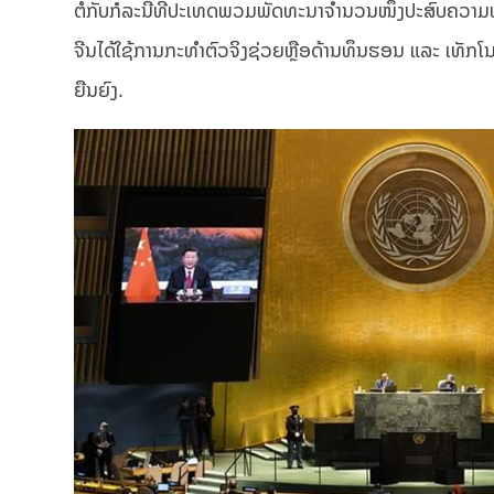
ຕໍ່ກັບກໍລະນີທີ່ປະເທດພວມພັດທະນາຈຳນວນໜຶ່ງປະສົບຄວາມຫຍຸ
ຈີນໄດ້ໃຊ້ການກະທຳຕົວຈິງຊ່ວຍຫຼືອດ້ານທຶນຮອນ ແລະ ເທັກໂນໂ
ຍືນຍົງ.