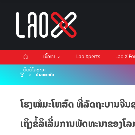
ເນື້ອຫາ
Lao Xperts
Lao X F
ຕິດຕໍ່ໂຄສະນາ
ຂ່າວພາຍໃນ
ໂຮງໝໍມະໂຫສົດ ທີ່ລັດຖະບານຈີນຊ່
ເຖິງຂໍ້ລິເລີ່ມການພັດທະນາຂອງໂລ