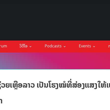
orum
ວິດີໂອ
Podcasts
Events
ກ
ວຍເຫຼືອລາວ ເປັນໂຮງໝໍທີ່ສ່ອງແສງໃຫ້ເ
ກ