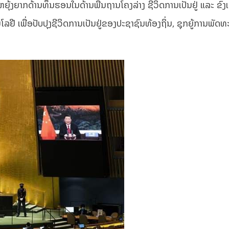
້ງຍາກດ້ານທຶນຮອນໃນດ້ານພື້ນຖານໂຄງລ່າງ ຊີວິດການເປັນຢູ່ ແລະ ຂົງເ
ລຢີ ເພື່ອປັບປຸງຊີວິດການເປັນຢູ່ຂອງປະຊາຊົນທ້ອງຖິ່ນ, ຊຸກຍູ້ການພັດ