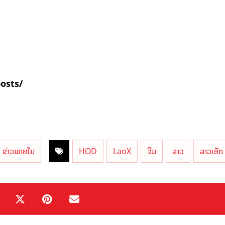
posts/
ຂ່າວພາຍໃນ
HOD
LaoX
ຈີນ
ລາວ
ລາວເອັກ