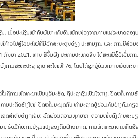
ົນ. ເມື່ອປະເຊີນໜ້າກັບຜົນກະທົບອັນໜັກໜ່ວງຈາກການແຜ່ລະບາດຂອງ
້ກ້າວໄປສູ່ໄລຍະໃໝ່ທີ່ມີລັກສະນະດຸນດ່ຽງ ປະສານງານ ແລະ ການມີສ່ວນ
 ກັນຍາ 2021, ທ່ານ ສີຈິ້ນຜິງ ປະທານປະເທດຈີນ ໄດ້ສະເໜີຂໍ້ລິເລີ່ມກ
ົງການສະຫະປະຊາຊາດ ສະໄໝທີ 76, ໂດຍໄດ້ຊຸກຍູ້ບັນຫາການພັດທະນາກັ
ນຖືການພັດທະນາເປັນບູລິມະສິດ, ຖືປະຊາຊົນເປັນໃຈກາງ, ຢຶດໝັ້ນການສ້
ການປະດິດສ້າງໃໝ່, ຢຶດໝັ້ນມະນຸດກັບ ທຳມະຊາດຢູ່ຮ່ວມກັນຢ່າງກົມກຽວ
ນຂົງເຂດສຳຄັນຕ່າງໆເຊັ່ນ: ລົດຜ່ອນຄວາມທຸກຍາກ, ຄວາມໝັ້ນຄົງດ້ານສະບ
ະນາ, ຮັບມືກັບການປ່ຽນແປງຂອງດິນຟ້າອາກາດ, ການພັດທະນາຕາມທິດສີ
ອມຈອດກັນ ແລະ ອື່ນໆ, ເລັ່ງລັດຈັດຕັ້ງປະຕິບັດວາລະການພັດທະນາແບບຍື