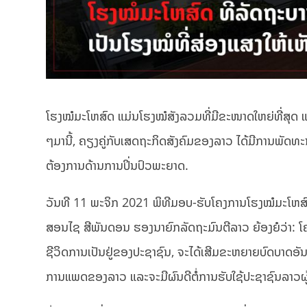
ໂຮງໝໍມະໂຫສົດ ແມ່ນໂຮງໝໍສັງລວມທີ່ມີຂະໜາດໃຫຍ່ທີ່ສຸດ ແລ
ໆມານີ້, ຄຽງຄູ່ກັບເສດຖະກິດສັງຄົມຂອງລາວ ໄດ້ມີການພັດທ
ຕ້ອງການດ້ານການປິ່ນປົວພະຍາດ.
ວັນທີ 11 ພະຈິກ 2021 ພິທີມອບ-ຮັບໂຄງການໂຮງໝໍມະໂຫສົດ
ສອນໄຊ ສີພັນດອນ ຮອງນາຍົກລັດຖະມົນຕີລາວ ຍ້ອງຍໍວ່າ: 
ຊີວິດການເປັນຢູ່ຂອງປະຊາຊົນ, ຈະໄດ້ເສີມຂະຫຍາຍບົດບາດອັນ
ການແພດຂອງລາວ ແລະຈະມີຜົນດີຕໍ່ການຮັບໃຊ້ປະຊາຊົນລາວຜູ