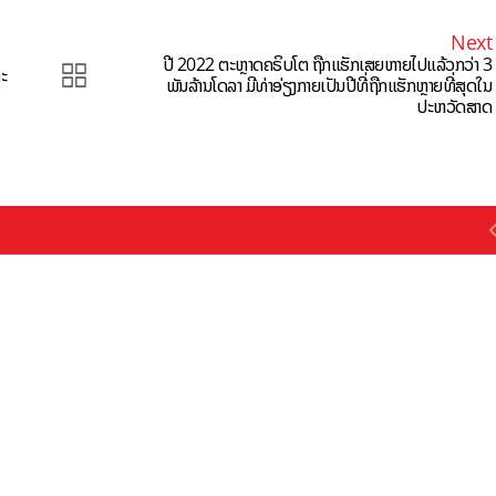
Next
ປີ 2022 ຕະຫຼາດຄຣິບໂຕ ຖືກແຮັກເສຍຫາຍໄປແລ້ວກວ່າ 3
ະ
ພັນລ້ານໂດລາ ມີທ່າອ່ຽງກາຍເປັນປີທີ່ຖືກແຮັກຫຼາຍທີ່ສຸດໃນ
ປະຫວັດສາດ