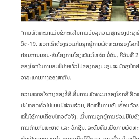
“ການພັດທະນາແມ່ນຂໍກະແຈໃນການບັນລຸຄວາມສຸກຂອງປະຊາຊ
ວິດ-19, ພວກເຮົາຕ້ອງຮ່ວມກັນຊຸກຍູ້ການພັດທະນາຂອງໂລກໃຫ
ກ່ອນການມອບ-ຮັບໂຄງການໂຮງໝໍມະໂຫສົດ ບໍ່ດົນ, ຄືວັນທີ 21
ຂອງໂລກໃນການອະພິປາຍທົ່ວໄປຂອງກອງປະຊຸມສະມັດຊາໃຫຍ່ອ
ວາລະແກນກາງຂອງສາກົນ.
ຄວາມໝາຍໃຈກາງຂອງຂໍ້ລິເລີ່ມການພັດທະນາຂອງໂລກຄື ຢຶດໝັ້
ປະໂຫຍດທົ່ວໄປແບບມີສ່ວນຮ່ວມ, ຢຶດໝັ້ນການຂັບເຄື່ອນດ້ວຍ
ໝັ້ນໃຊ້ການເຄື່ອນໄຫວຕົວຈິງ. ເນັ້ນການຊຸກຍູ້ການຮ່ວມມືໃ
ການຕ້ານກັບພະຍາດ ແລະ ວັກຊີນ, ລະດົມທຶນເພື່ອການພັດທ
ຫັນເປັນອຸດສາຫະກຳ, ເສດຖະກິດດິຈີຕອລ, ການເຊື່ອມໂຍງເຊື່