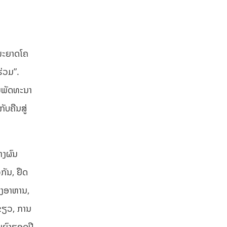
ພະຍາດໂຄ
ຮ່ວມ”.
ານພັດທະນາ
ບຄືນສູ່
າງຜົນ
ກັນ, ຢຶດ
ຽງອາຫານ,
ຂຽວ, ການ
ນຍົງຮອດປີ