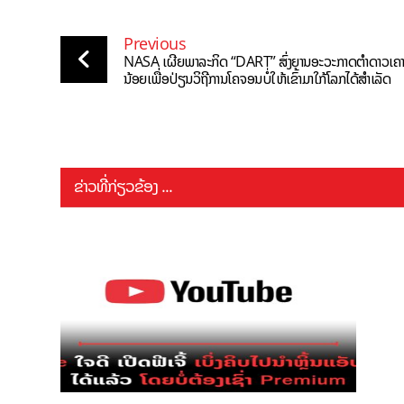
Previous
NASA ເຜີຍພາລະກິດ “DART” ສົ່ງຍານອະວະກາດຕໍາດາວເຄາ
ນ້ອຍເພື່ອປ່ຽນວິຖີການໂຄຈອນບໍ່ໃຫ້ເຂົ້າມາໃກ້ໂລກໄດ້ສຳເລັດ
ຂ່າວທີ່ກ່ຽວຂ້ອງ ...