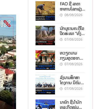
FAO ຊີ້ ລາຄາ
ອາຫານໂລກພຸ່ງ
ສູງສຸດໃນຮອບ 3
08/08/2026
ປີ ຈາກແຮງ
ກົດດັນຂອງ
ນັກບູຮານຄະດີໄຂ
ສົງຄາມ, El
ປິດສະໜາ “ທົ່ງ
nino
ໄຫຫີນ” ຫຼັງພົບ
07/08/2026
ໂຄງກະດູກ 37
ຄົນໃນຫີນຍັກ
ຫວຽດນາມ
ກຽມຫຼຸດອາກອນ
ລາຍໄດ້ 30%
07/08/2026
ຫວັງອູ້ມທຸລະກິດ
ຂະໜາດນ້ອຍ
ລົງນາມສຶກສາ
ແລະ ຈຸນລະ
ໂຄງການ ນິຄົມ
ວິສາຫະກິດ
ອຸດສາຫະກຳ
07/08/2026
ວຽງຈັນ-ໄຊທານີ
ຕັ້ງເປົ້າດຶງທຶນ
ນາຍົກ ຊີ້ນຳນັກ
150 ລ້ານໂດລາ,
ທຸລະກິດໜຸ່ມ
ສ້າງວຽກ 5.000