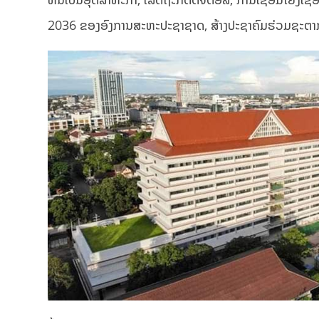
2036 ຂອງອົງການສະຫະປະຊາຊາດ, ສ້າງປະຊາຄົມຮ່ວມຊະຕ