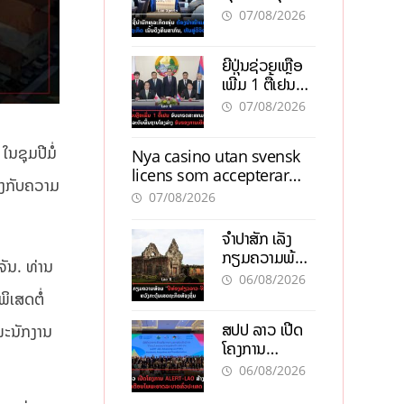
ຕ້ອງນຳໜ້າແກ້
ຕຳແໜ່ງ
07/08/2026
ວິກິດເສດຖະກິດ
ເນັ້ນດຶງທຶນ
ຍີ່ປຸ່ນຊ່ວຍເຫຼືອ
ສາກົນ, ຫັນສູ່ດິຈິ
ເພີ່ມ 1 ຕື້ເຢນ
ຕອນ
ອັບເກຣດ
07/08/2026
ສະໜາມບິນວັດ
ໄຕ ຮັບຮອງການ
ນຊຸມປີມໍ່
Nya casino utan svensk
ເຕີບໂຕ
licens som accepterar
ອງກັບຄວາມ
Swish: En jämförelse
07/08/2026
ຈຳປາສັກ ເລັ່ງ
ກຽມຄວາມພ້ອມ
ັນ. ທ່ານ
“ປີທ່ອງທ່ຽວ
06/08/2026
ລາວ-ຈີນ 2027”
ິເສດຕໍ່
ຫວັງກະຕຸ້ນ
ສປປ ລາວ ເປີດ
ພະນັກງານ
ເສດຖະກິດ
ໂຄງການ
ທ້ອງຖິ່ນ
ALERT-LAO
06/08/2026
ສ້າງຕາໜ່າງ