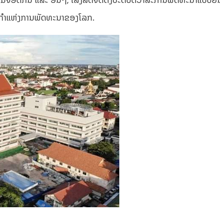
າກຳແຫ່ງການພັດທະນາຂອງໂລກ.