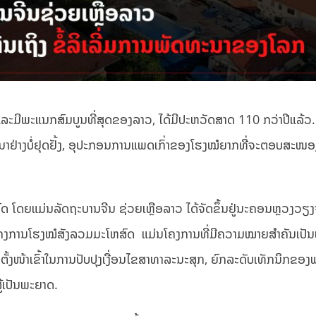
ະມີພະແນກສົມບູນທີ່ສຸດຂອງລາວ, ໄດ້ມີປະຫວັດສາດ 110 ກວ່າປີແລ້ວ. ໃ
ະນາຢ່າງບໍ່ຢຸດຢັ້ງ, ອຸປະກອນການແພດເກົ່າຂອງໂຮງໝໍຍາກທີ່ຈະຕອບສະໜ
 ໂດຍແມ່ນລັດຖະບານຈີນ ຊ່ວຍເຫຼືອລາວ ໄດ້ຈັດຂຶ້ນຢູ່ນະຄອນຫຼວງວຽງຈ
ໂຄງການໂຮງໝໍສັງລວມມະໂຫສົດ ແມ່ນໂຄງການທີ່ມີຄວາມໝາຍສຳຄັນເປັນພ
ຕັ້ງໜ້າເຂົ້າໃນການປັບປຸງເງື່ອນໄຂສາທາລະນະສຸກ, ຍົກລະດັບເທັກນິກຂອງ
້ເປັນພະຍາດ.