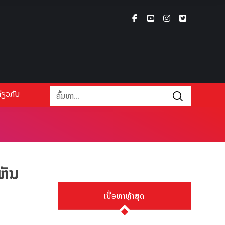
່ຽວກັບ
ຫັນ
ເນື້ອຫາຫຼ້າສຸດ