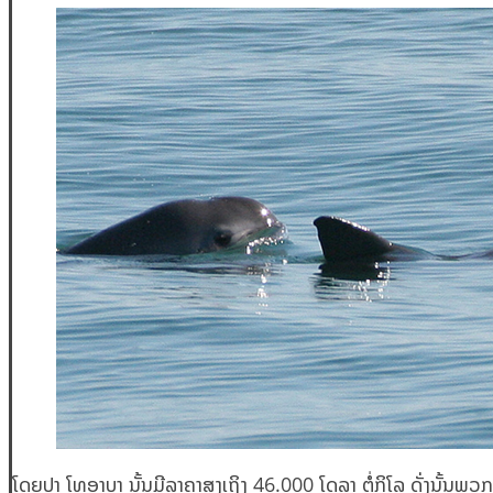
ໂດຍປາ ໂທອາບາ ນັ້ນມີລາຄາສູງເຖິງ 46.000 ໂດລາ ຕໍ່ກິໂລ ດັ່ງນັ້ນພ