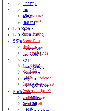
Lao X Forum
LGBTQ+
ວິດີໂອ
ເກມ
HOD STORY
ຄຣິບໂຕ
Lao X ບອກຕໍ່
ວັນສຳຄັນ
Lao Xperts
32-IT
Lao X Forum
ໃສ່ລອງເຮັດເບີງດຸ
ວິດີໂອ
Some Part
ນັດກັນກິນ
HOD STORY
HEY? ຮູບເງົາອີ່ຫຍັງ
Lao X ບອກຕໍ່
Podcasts
32-IT
Lao X Files
ໃສ່ລອງເຮັດເບີງດຸ
Read ອີ່ຫຼີ
Some Part
ແມ່ຕູ້ເລົ່າ – Podcast
ນັດກັນກິນ
ປ້າສອນລົ່ມ – Podcast
HEY? ຮູບເງົາອີ່ຫຍັງ
Podcast ຫຍັງເກາະ?
Podcasts
Endless Love
Lao X Files
Science Talk
Read ອີ່ຫຼີ
Events
ແມ່ຕູ້ເລົ່າ – Podcast