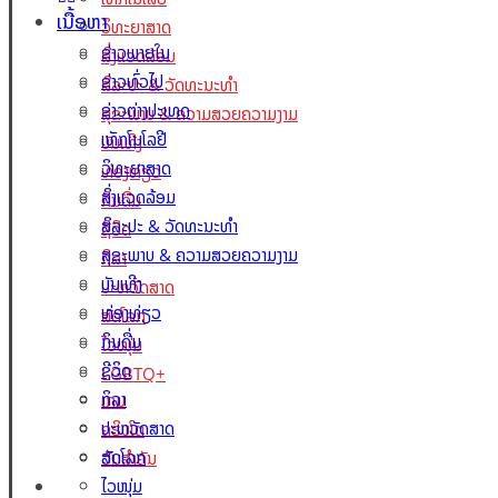
ເນື້ອຫາ
ວິທະຍາສາດ
ຂ່າວພາຍໃນ
ສິ່ງແວດລ້ອມ
ຂ່າວທົ່ວໄປ
ສິລະປະ & ວັດທະນະທຳ
ຂ່າວຕ່າງປະເທດ
ສຸຂະພາບ & ຄວາມສວຍຄວາມງາມ
ເທັກໂນໂລຢີ
ບັນເທີງ
ວິທະຍາສາດ
ທ່ອງທ່ຽວ
ສິ່ງແວດລ້ອມ
ກິນດື່ມ
ສິລະປະ & ວັດທະນະທຳ
ຊີວິດ
ສຸຂະພາບ & ຄວາມສວຍຄວາມງາມ
ກິລາ
ບັນເທີງ
ປະຫວັດສາດ
ທ່ອງທ່ຽວ
ສັດໂລກ
ກິນດື່ມ
ໄວໜຸ່ມ
ຊີວິດ
LGBTQ+
ກິລາ
ເກມ
ປະຫວັດສາດ
ຄຣິບໂຕ
ສັດໂລກ
ວັນສຳຄັນ
Lao Xperts
ໄວໜຸ່ມ