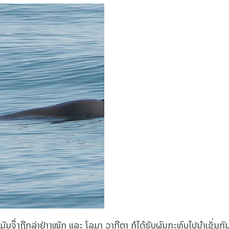
ວກມັນຈຶ່ງຖືກລ່າຢ່າງໜັກ ແລະ ໂລມາ ວາກີຕາ ກໍໄດ້ຮັບຜົນກະທົບໄປນຳເຊັ່