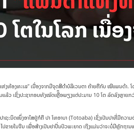
້ອງທະເລ” ເນື່ອງຈາກມີຈຸດສີດຳບໍລິເວນຕາ ຄ້າຍຄືກັບ ໝີແພນດ້າ. ໂດຍປ
ູນພັນແລ້ວ ເຊິ່ງປະຊາກອນທັງໝົດເຫຼືຶອພຽງແຕ່ປະມານ 10 ໂຕ ລົດລົງຫຼາຍກ
ັງມີປາຊະນິດໜຶ່ງອາໄສຢູ່ກໍຄື ປາ ໂທອາບາ (Totoaba) ເຊິ່ງເປັນປາທີ່ມີຄ
 ໄປຂາຍໃນຈີນ ເພື່ອສ້າງເປັນຢາປິ່ນປົວພະຍາດ ເຖິງແມ່ນວ່າຈະບໍ່ມີຫຼັກຖ