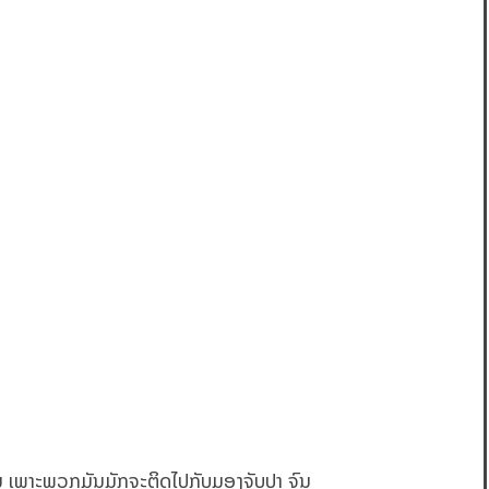
ນກັນ ເພາະພວກມັນມັກຈະຕິດໄປກັບມອງຈັບປາ ຈົນ