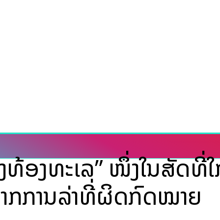
ທ້ອງທະເລ” ໜຶ່ງໃນສັດທີ່ໃກ
ຈາກການລ່າທີ່ຜິດກົດໝາຍ