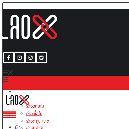
ເນື້ອຫາ
ຂ່າວພາຍໃນ
ຂ່າວທົ່ວໄປ
ຂ່າວຕ່າງປະເທດ
ເທັກໂນໂລຢີ