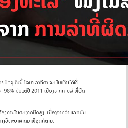
ັດຈຸບັນນີ້ ໂລມາ ວາກີຕາ ຈະພົບເຫັນໄດ້ທີ່
ວ່າ 98% ນັບແຕ່ປີ 2011 ເນື່ອງຈາກການລ່າທີ່ຜິດ
ວາມຕ້ອງການໃນຕະຫຼາດມືດສູງ. ເນື່ອງຈາກວ່າພວກມັນ
ານທາງວິທະຍາສາດມາພິສູດກໍຕາມ.