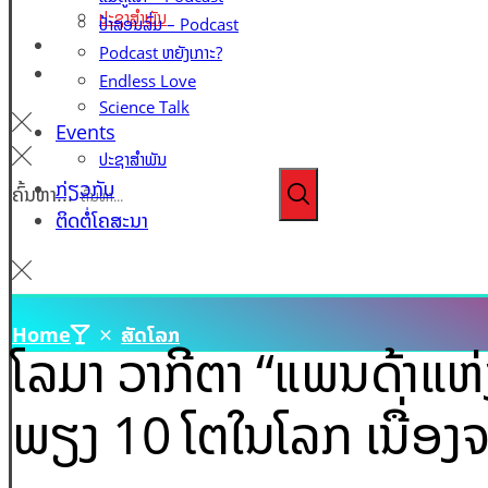
ປະຊາສຳພັນ
ປ້າສອນລົ່ມ – Podcast
ກ່ຽວກັບ
Podcast ຫຍັງເກາະ?
ຕິດຕໍ່ໂຄສະນາ
Endless Love
Science Talk
Events
ປະຊາສຳພັນ
ກ່ຽວກັບ
ຄົ້ນຫາ...
ຕິດຕໍ່ໂຄສະນາ
Home
ສັດໂລກ
ໂລມາ ວາກີຕາ “ແພນດ້າແຫ່ງ
ພຽງ 10 ໂຕໃນໂລກ ເນື່ອງ