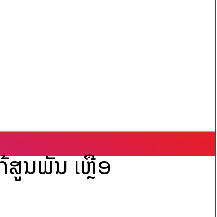
້ສູນພັນ ເຫຼືອ