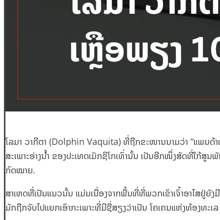
ໂລມາ ວາກີຕາ (Dolphin Vaquita) ທີ່ຖືກຂະໜານນາມວ່າ “ແພນດ້າແຫ່ງທ
ສະເພາະອ່າງນໍ້າ ຂອງປະເທດເມັກຊິໂກເທົ່ານັ້ນ ເປັນອີກໜຶ່ງສັດທີ່ໃກ້ສ
ກົດໝາຍ.
ສາເຫດທີ່ເປັນແນວນັ້ນ ແມ່ນເນື່ອງຈາກພື້ນທີ່ທີ່ພວກເຂົາເຈົ້າອາໄສຢູ່ຍ
ມັກຖືກຈັບໄປແຍກເອົາກະເພາະທີ່ມີຊື່ສຽງວ່າເປັນ ໂຄເຄນແຫ່ງທ້ອງທະເລ