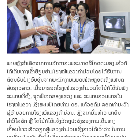
ພາຍຫຼັງສໍາເລັດຈາກການສັກກາລະພຣະທາດສີໂຄດຕະບອງແລ້ວກໍ
ໄດ້ເດີນທາງເຂົ້າຢ້ຽມຢາມໂຮງໝໍແຂວງຄໍາມ່ວນໂດຍໄດ້ຮັບການ
ຕ້ອນຮັບຢ່າງອົບອຸ່ນຈາກພະນັກງານແພດໝໍຕະຫຼອດເຖິງແຟນຄ
ລັບຊາວລາວ. ເມື່ອມາຮອດໂຮງໝໍແຂວງຄໍາມ່ວນໂຕໂນ້ກໍໄດ້ຮັບຟັງ
ສະພາບທີ່ຕັ້ງ, ຈຸດພິເສດຂອງແຂວງ ແລະ ສະພາບລວມພາຍໃນ
ໂຮງໝໍແຂວງ ເຊິ່ງສະເໜີໂດຍທ່ານ ດຣ. ແກ້ວອຸດົມ ລອດທໍາມະວົງ
ຜູ້ອໍານວຍການໂຮງໝໍແຂວງຄໍາມ່ວນ, ຫຼັງຈາກນັ້ນທ້າວ ພາຄິນ
ຄໍາວິໄລສັກ ຫຼື ໂຕໂນ້ກໍໄດ້ແຈ້ງວັດຖຸປະສົງຂອງການເດີນທາງ
ເຄື່ອນໄຫວເຮັດວຽກຢູ່ແຂວງຄໍາມ່ວນເຊິ່ງລາວໄດ້ເວົ້າວ່າ: ໃນການ