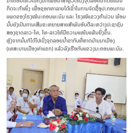
ມາເຄື່ອນໄຫວໃນຄັ້ງນີ້ກໍເພື່ອມາສໍາຫຼວດເບິ່ງຈຸດລອຍນໍ້າໂດຍແມ່ນ
ກິດຈະກໍາໜຶ່ງ ເພື່ອຊອກຫາລາຍໄດ້ເຂົ້າໃນການຈັດຊື້ອຸປະກອນການ
ແພດຂອງໂຮງໝໍນະຄອນພະນົມ ແລະ ໂຮງໝໍແຂວງຄໍາມ່ວນ ພ້ອມ
ນັ້ນຍັງເປັນການເສີມຂະຫຍາຍສາຍສໍາພັນອັນດີລະຫວ່າງປະຊາຊົນ
ສອງຊາດລາວ-ໄທ, ໄທ-ລາວໃຫ້ມີຄວາມແໜ້ນແຟ້ນຍິ່ງຂຶ້ນ.
ຫຼັງຈາກນັ້ນກໍໄດ້ໄປເບິ່ງຈຸດລອຍນໍ້າຂາກັບທີ່ຫາດບ້ານນາເມືອງ
(ເທສະບານເມືອງທ່າແຂກ) ແລ້ວລົງເຮືອກັບແຂວງນະຄອນພະນົມ.