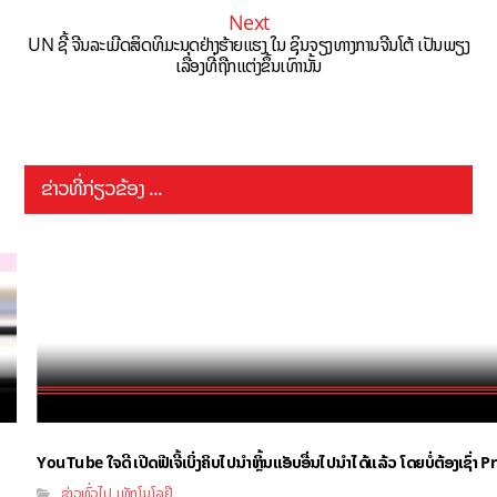
Next
UN ຊີ້ ຈີນລະເມີດສິດທິມະນຸດຢ່າງຮ້າຍແຮງ ໃນ ຊິນຈຽງທາງການຈີນໂຕ້ ເປັນພຽງ
ເລື່ອງທີ່ຖືກແຕ່ງຂຶ້ນເທົ່ານັ້ນ
ຂ່າວທີ່ກ່ຽວຂ້ອງ ...
YouTube ໃຈດີ ເປີດຟີເຈີ້ເບິ່ງຄິບໄປນຳຫຼິ້ນແອັບອື່ນໄປນຳໄດ້ແລ້ວ ໂດຍບໍ່ຕ້ອງເຊົ່
ຂ່າວທົ່ວໄປ
ເທັກໂນໂລຢີ
,