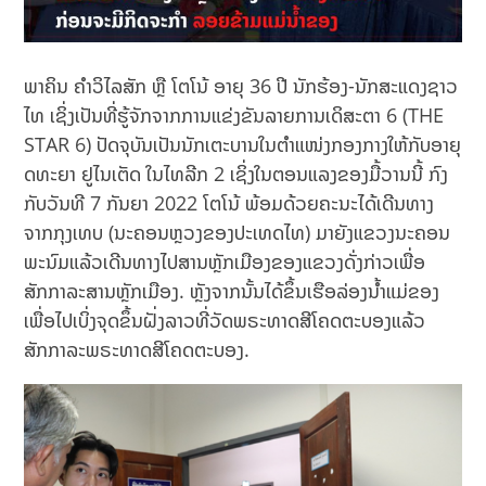
ພາຄິນ ຄໍາວິໄລສັກ ຫຼື ໂຕໂນ້ ອາຍຸ 36 ປີ ນັກຮ້ອງ-ນັກສະແດງຊາວ
ໄທ ເຊິ່ງເປັນທີ່ຮູ້ຈັກຈາກການແຂ່ງຂັນລາຍການເດິສະຕາ 6 (THE
STAR 6) ປັດຈຸບັນເປັນນັກເຕະບານໃນຕໍາແໜ່ງກອງກາງໃຫ້ກັບອາຍຸ
ດທະຍາ ຢູໄນເຕັດ ໃນໄທລີກ 2 ເຊິ່ງໃນຕອນແລງຂອງມື້ວານນີ້ ກົງ
ກັບວັນທີ 7 ກັນຍາ 2022 ໂຕໂນ້ ພ້ອມດ້ວຍຄະນະໄດ້ເດີນທາງ
ຈາກກຸງເທບ (ນະຄອນຫຼວງຂອງປະເທດໄທ) ມາຍັງແຂວງນະຄອນ
ພະນົມແລ້ວເດີນທາງໄປສານຫຼັກເມືອງຂອງແຂວງດັ່ງກ່າວເພື່ອ
ສັກກາລະສານຫຼັກເມືອງ. ຫຼັງຈາກນັ້ນໄດ້ຂຶ້ນເຮືອລ່ອງນໍ້າແມ່ຂອງ
ເພື່ອໄປເບິ່ງຈຸດຂຶ້ນຝັ່ງລາວທີ່ວັດພຣະທາດສີໂຄດຕະບອງແລ້ວ
ສັກກາລະພຣະທາດສີໂຄດຕະບອງ.