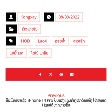
Kongxay
08/09/2022
ຂ່າວພາຍໃນ
HOD
LaoX
ລອຍນ້ຳ
ລາວເອັກ
ແມ່ນ້ຳຂອງ
ໂຕໂນ້ ພາຄິນ
Previous
ມີປະໂຫຍດແລ້ວ! iPhone 14 Pro ປັບແຕ່ງແຖບກ້ອງໜ້າດ້ານເທິງ ໃຫ້ສາມາດ
ໃຊ້ງານໄດ້ຫຼາກຫຼາຍຂຶ້ນ