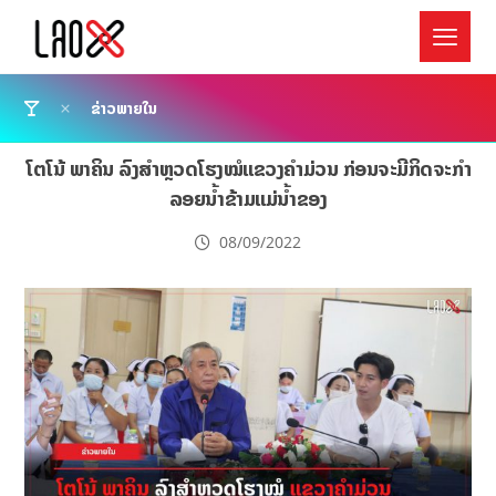
ຂ່າວພາຍໃນ
ໂຕໂນ້ ພາຄິນ ລົງສຳຫຼວດໂຮງໝໍແຂວງຄຳມ່ວນ ກ່ອນຈະມີກິດຈະກຳ
ລອຍນ້ຳຂ້າມແມ່ນ້ຳຂອງ
08/09/2022