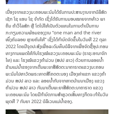
ເນື່ອງຈາກແຂວງນະຄອນພະນົມໄດ້ຮັບການປະສານງານຈາກບໍລິສັດ
ເຊັກ ໂຊ ແອນ ໂຊ ຈໍາກັດ ເຊິ່ງໄດ້ຮັບການມອບໝາຍຈາກທ້າວ ພາ
ຄິນ ຄໍາວິໄລສັກ ຫຼື ໂຕໂນ້ໃຫ້ເປັນຕົວແທນໃນການດໍາເນີນການ
ກະກຽມຄວາມພ້ອມຂອງງານ “one man and the river
ໜຶ່ງຄົນລອຍ ຫຼາຍຄົນໃຫ້” ເຊິ່ງໄດ້ກໍານົດຈັດຂຶ້ນໃນວັນທີ 22 ຕຸລາ
2022 ໂດຍມີຈຸດປະສົງເພື່ອລະດົມທຶນບໍລິຈາກເພື່ອຈັດຊື້ອຸປະກອນ
ທາງການແພດໃຫ້ກັບໂຮງໝໍແຂວງນະຄອນພະນົມ (ຣາຊະອານາຈັກ
ໄທ) ແລະ ໂຮງໝໍແຂວງຄໍາມ່ວນ (ສປປ ລາວ) ດ້ວຍການລອຍນໍ້າ
ຂ້າມແມ່ນໍ້າຂອງຈາກເດີ່ນພະຍາສີສັດຕະນາຄາຣາດແຂວງນະຄອນ
ພະນົມໄປຫາວັດພຣະທາດສີໂຄດຕະບອງ ເມືອງທ່າແຂກ ແຂວງຄໍາ
ມ່ວນ ສປປ ລາວ ແລະ ລອຍນໍ້າກັບຈາກຫາດບ້ານນາເມືອງ ແຂວງ
ຄໍາມ່ວນ ສປປ ລາວ ກັບມາເດີ່ນພະຍາສີສັດຕະນາຄາຣາດ ແຂວງ
ນະຄອນພະນົມ ໂດຍມີກໍານົດການສໍາຫຼວດເສັ້ນທາງກິດຈະກໍາໃນວັນ
ພຸດທີ 7 ກັນຍາ 2022 ບໍລິເວນແມ່ນໍ້າຂອງ.