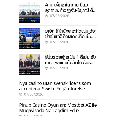
ລົງນາມສຶກສາໂຄງການ ນິຄົມ
ອຸດສາຫະກຳວຽງຈັນ-ໄຊທານີ ຕັ້ງ
ເປົ້າດຶງທຶນ 150 ລ້ານໂດລາ, ສ້າງ
07/08/2026
ວຽກ 5.000 ຕຳແໜ່ງ
ນາຍົກ ຊີ້ນຳນັກທຸລະກິດໜຸ່ມ ຕ້ອງ
ນຳໜ້າແກ້ວິກິດເສດຖະກິດ ເນັ້ນດຶງ
ທຶນສາກົນ, ຫັນສູ່ດິຈິຕອນ
07/08/2026
ຍີ່ປຸ່ນຊ່ວຍເຫຼືອເພີ່ມ 1 ຕື້ເຢນ ອັບ
ເກຣດສະໜາມບິນວັດໄຕ ຮັບຮອງ
ການເຕີບໂຕ
07/08/2026
Nya casino utan svensk licens som
accepterar Swish: En jämförelse
07/08/2026
Pinup Casino Oyunları: Mostbet AZ ilə
Müqayisədə Nə Təqdim Edir?
07/08/2026