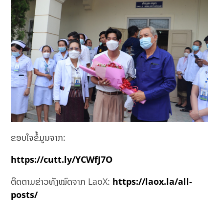
ຂອບໃຈຂໍ້ມູນຈາກ:
https://cutt.ly/YCWfJ7O
ຕິດຕາມຂ່າວທັງໝົດຈາກ LaoX:
https://laox.la/all-
posts/