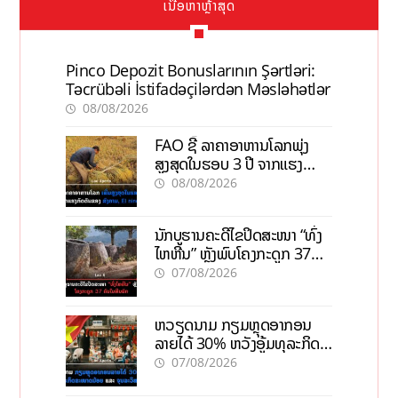
ເນື້ອຫາຫຼ້າສຸດ
Pinco Depozit Bonuslarının Şərtləri:
Təcrübəli İstifadəçilərdən Məsləhətlər
08/08/2026
FAO ຊີ້ ລາຄາອາຫານໂລກພຸ່ງ
ສູງສຸດໃນຮອບ 3 ປີ ຈາກແຮງ
ກົດດັນຂອງສົງຄາມ, El nino
08/08/2026
ນັກບູຮານຄະດີໄຂປິດສະໜາ “ທົ່ງ
ໄຫຫີນ” ຫຼັງພົບໂຄງກະດູກ 37
ຄົນໃນຫີນຍັກ
07/08/2026
ຫວຽດນາມ ກຽມຫຼຸດອາກອນ
ລາຍໄດ້ 30% ຫວັງອູ້ມທຸລະກິດ
ຂະໜາດນ້ອຍ ແລະ ຈຸນລະ
07/08/2026
ວິສາຫະກິດ