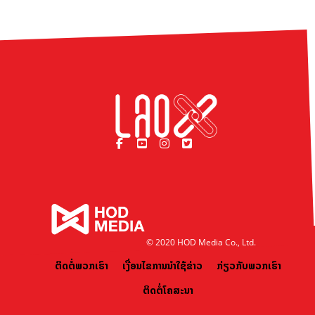
© 2020 HOD Media Co., Ltd.
ຕິດຕໍ່ພວກເຮົາ
ເງື່ອນໄຂການນຳໃຊ້ຂ່າວ
ກ່ຽວກັບພວກເຮົາ
ຕິດຕໍ່ໂຄສະນາ