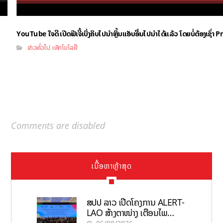
YouTube ໃຈດີ ເປີດຟີເຈີ້ເບິ່ງຄິບໄປນຳຫຼິ້ນແອັບອື່ນໄປນຳໄດ້ແລ້ວ ໂດຍບໍ່ຕ້ອງເຊົ່
ຂ່າວທົ່ວໄປ
ເທັກໂນໂລຢີ
,
Comments are disabled
ເນື້ອຫາຫຼ້າສຸດ
ສປປ ລາວ ເປີດໂຄງການ ALERT-
LAO ສ້າງຕາໜ່າງ ເຕືອນໄພ
ພະຍາດລະບາດທົ່ວປະເທດ