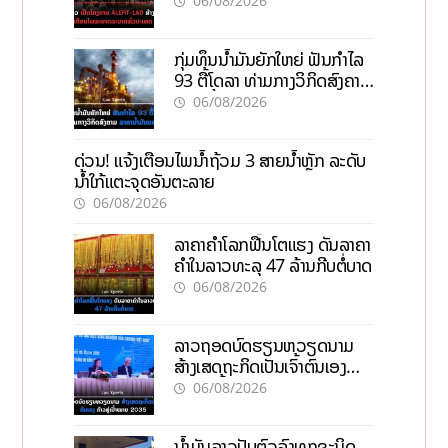
06/08/2026
ກຸ່ມທຶນນ້ຳມັນຍັກໃຫຍ່ ຟັນກຳໄລ
93 ຕື້ໂດລາ ທ່າມກາງວິກິດສົງຄາມ
ລາຄານໍ້າມັນແພງ
06/08/2026
ດ່ວນ! ແຈ້ງເຕືອນໄພນໍ້າຖ້ວມ 3 ສາຍນໍ້າຫຼັກ ລະດັບ
ນໍ້າໃກ້ແຕະຈຸດອັນຕະລາຍ
06/08/2026
ລາຄາຄຳໂລກຟື້ນໂຕແຮງ ດັນລາຄາ
ຄຳໃນລາວທະລຸ 47 ລ້ານກີບຕໍ່ບາດ
06/08/2026
ລາວຖອດບົດຮຽນຫວຽດນາມ
ສ້າງເສດຖະກິດເປັນເຈົ້າຕົນເອງ
ກ້າວສູ່ເປົ້າໝາຍ 2035
06/08/2026
ນໍ້າມັນລາວປັບຕົວລົງທຸກຊະນິດ