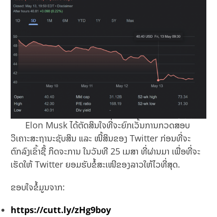
Elon Musk ໄດ້​ຕັດ​ສິນ​ໃຈ​ທີ່​ຈະ​ຍົກ​ເວັ້ນການກວດສອບ
ວິເຄາະສະຖານະຊັບສິນ ແລະ ໜີ້ສິນຂອງ Twitter ກ່ອນທີ່ຈະ
ຕົກລົງເຂົ້າຊື້ ກິດຈະການ ໃນ​ວັນ​ທີ 25 ເມ​ສາ ທີ່ຜ່ານມາ ​ເພື່ອທີ່ຈະ
ເຮັດໃຫ້ Twitter ຍອມຮັບຂໍ້ສະເໜີຂອງລາວໃຫ້ໄວທີ່ສຸດ.
ຂອບໃຈຂໍ້ມູນຈາກ:
https://cutt.ly/zHg9boy