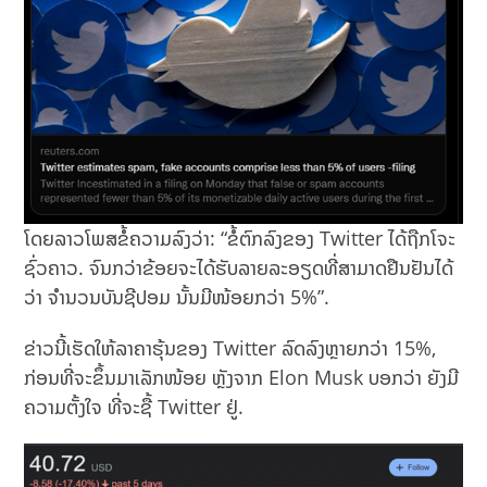
ໂດຍລາວໂພສຂໍ້ຄວາມລົງວ່າ: “ຂໍ້ຕົກລົງຂອງ Twitter ໄດ້ຖືກໂຈະ
ຊົ່ວຄາວ. ຈົນກວ່າຂ້ອຍຈະໄດ້ຮັບລາຍລະອຽດທີ່ສາມາດຢືນຢັນໄດ້
ວ່າ ຈໍານວນບັນຊີປອມ ນັ້ນມີໜ້ອຍກວ່າ 5%”.
ຂ່າວນີ້​ເຮັດ​ໃຫ້ລາຄາ​ຮຸ້ນຂອງ Twitter ​ລົດ​ລົງ​ຫຼາຍ​ກວ່າ 15%,
ກ່ອນ​ທີ່​ຈະ​ຂຶ້ນມາເລັກໜ້ອຍ ຫຼັງຈາກ Elon Musk ບອກວ່າ ຍັງມີ
ຄວາມຕັ້ງໃຈ ທີ່ຈະຊື້ Twitter ຢູ່.