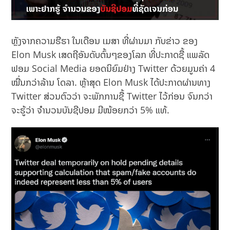
ຫຼັງຈາກຄວາມຮືຮາ ໃນເດືອນ ເມສາ ທີ່ຜ່ານມາ ກັບຂ່າວ ຂອງ
Elon Musk ເສດຖີອັນດັບຕົ້ນໆຂອງໂລກ ທີ່ປະກາດຊື້ ແພລັດ
ຟອມ Social Media ຍອດນິຍົມຢ່າງ Twitter ດ້ວຍມູນຄ່າ 4
ໝື່ນກວ່າລ້ານ ໂດລາ. ຫຼ້າສຸດ Elon Musk ໄດ້ປະກາດຜ່ານທາງ
Twitter ສ່ວນຕົວວ່າ ຈະພັກການຊື້ Twitter ໄວ້ກ່ອນ ຈົນກວ່າ
ຈະຮູ້ວ່າ ຈຳນວນບັນຊີປອມ ມີໜ້ອຍກວ່າ 5% ແທ້.