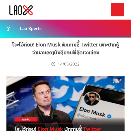
Lao Xperts
ໂຈະໄວ້ກ່ອນ! Elon Musk ພັກການຊື້ Twitter ເພາະຢາກຮູ້
ຈຳນວນຂອງບັນຊີປອມທີ່ຊັດເຈນກ່ອນ
14/05/2022