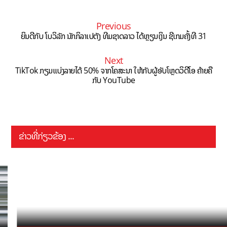
Previous
ຍິນດີກັບ ໂບວິລັກ ນັກກິລາເປຕັງ ທີມຊາດລາວ ໄດ້ຫຼຽນເງິນ ຊີເກມຄັ້ງທີ 31
Next
TikTok ກຽມແບ່ງລາຍໄດ້ 50% ຈາກໂຄສະນາ ໃຫ້ກັບຜູ້ອັບໂຫຼດວິດີໂອ ຄ້າຍຄື
ກັບ YouTube
ຂ່າວທີ່ກ່ຽວຂ້ອງ ...