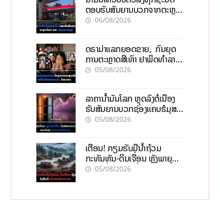
ຕອບຮັບສັນຍານບວກຈາກຕະຫຼາດ
ໂລກ ແລະ ຊ່ອງແຄບຮໍມູສ
06/08/2026
ດຣາມ່າແລກຍອດຂາຍ, ກົນຍຸດ
ການຕະຫຼາດສີເທົາ ຢາພິດທຳລາຍ
ທຸລະກິດ ໄລຍະຍາວ
05/08/2026
ລາຄານ້ຳມັນໂລກ ຫຼຸດລົງຕໍ່ເນື່ອງ
ຮັບສັນຍານບວກຊ່ອງແຄບຮໍມຸສ
ຈັບຕາລາຄາໃນລາວ
05/08/2026
ເຕືອນ! ກຽມຮັບມືນໍ້າຖ້ວມ
ກະທັນຫັນ-ດິນເຈື່ອນ ຫຼັງພາຍຸຝົນ
ຍັງສືບຕໍ່ຕົກໜັກທົ່ວປະເທດ
05/08/2026