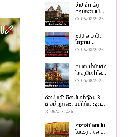
ຈຳປາສັກ ເລັ່ງ
ກຽມຄວາມພ້ອມ
“ປີທ່ອງທ່ຽວ
06/08/2026
ລາວ-ຈີນ 2027”
ຫວັງກະຕຸ້ນ
ສປປ ລາວ ເປີດ
ເສດຖະກິດ
ໂຄງການ
ທ້ອງຖິ່ນ
ALERT-LAO
06/08/2026
ສ້າງຕາໜ່າງ
ເຕືອນໄພພະຍາດ
ກຸ່ມທຶນນ້ຳມັນຍັກ
ລະບາດທົ່ວ
ໃຫຍ່ ຟັນກຳໄລ
ປະເທດ
93 ຕື້ໂດລາ
06/08/2026
ທ່າມກາງວິກິດ
ສົງຄາມ ລາຄາ
ດ່ວນ! ແຈ້ງເຕືອນໄພນໍ້າຖ້ວມ 3
ນໍ້າມັນແພງ
ສາຍນໍ້າຫຼັກ ລະດັບນໍ້າໃກ້ແຕະຈຸດ
ອັນຕະລາຍ
06/08/2026
ລາຄາຄຳໂລກຟື້ນ
ໂຕແຮງ ດັນລາຄາ