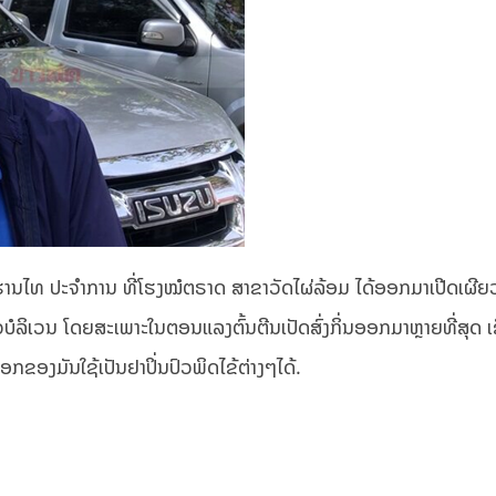
ບູຮານໄທ ປະຈໍາການ ທີ່ໂຮງໝໍຕຣາດ ສາຂາວັດໄຜ່ລ້ອມ ໄດ້ອອກມາເປີດເຜີຍວ
ວບໍລິເວນ ໂດຍສະເພາະໃນຕອນແລງຕົ້ນຕີນເປັດສົ່ງກິ່ນອອກມາຫຼາຍທີ່ສຸດ ເຊິ
ອກຂອງມັນໃຊ້ເປັນຢາປິ່ນປົວພິດໄຂ້ຕ່າງໆໄດ້.