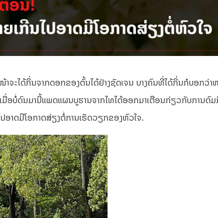
້າຈະໄດ້ກິ່ນຈາກດອກຂອງຕົ້ນໄດ້ຢ່າງຊັດເຈນ ບາງຄົນທີ່ໄດ້ກິ່ນກໍບອກວ່າ
າມເມື່ອບໍ່ດົນມານີ້ແພດແຜນບູຮານຈາກໄທໄດ້ອອກມາເຕືອນກ່ຽວກັບການດົມ
ີນໄປອາດມີໂອກາດສ່ຽງຕໍ່ການເຮັດວຽກຂອງຫົວໃຈ.