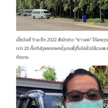
ເມື່ອວັນທີ 9 ພະຈິກ 2022 ສຳນັກຂ່າວ “ข่าวสด” ໄດ້ລາຍງານ
ກວ່າ 20 ຕົ້ນກໍາລັງອອກດອກເບັ່ງບານສົ່ງກິ່ນໄປທົ່ວບໍລິເວນສະຖ
ດົນນານ.