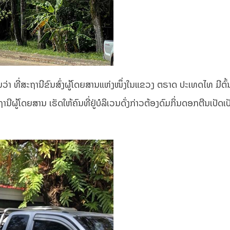
ວ່າ ທີ່ສະຖານີຂົນສົ່ງຜູ້ໂດຍສານແຫ່ງໜຶ່ງໃນແຂວງ ຕຣາດ ປະເທດໄທ ມີຕົ້
ານີຜູ້ໂດຍສານ ເຮັດໃຫ້ຄົນທີ່ຢູ່ບໍລິເວນດັ່ງກ່າວຕ້ອງດົມກິ່ນດອກຕີນເປັດເ