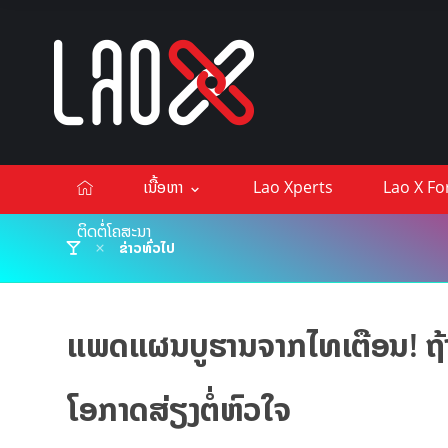
ເນື້ອຫາ
Lao Xperts
Lao X F
ຕິດຕໍ່ໂຄສະນາ
ຂ່າວທົ່ວໄປ
ແພດແຜນບູຮານຈາກໄທເຕືອນ! ຖ້າສ
ໂອກາດສ່ຽງຕໍ່ຫົວໃຈ