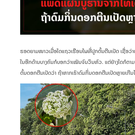
ຮອດຍາມໜາວເມື່ອໃດແຖວເຮືອນໃຜທີ່ປູກຕົ້ນຕີນເປັດ ເຊື່ອວ່າໜ
ໃນອີກດ້ານບາງຄົນກໍບອກວ່າເໝັນຈົນວິນຫົວ. ແຕ່ຢ່າງໃດກໍຕ
ຕົ້ນດອກຕີນເປັດວ່າ ຖ້າຫາກເຮົາດົມກິ່ນດອກຕີນເປັດຫຼາຍເກ