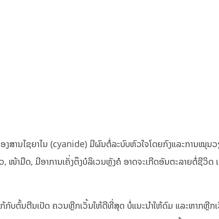
່ນຂອງສານໄຊຍາໄນ (cyanide) ມີຜົນຕໍ່ລະບົບຫົວໃຈໂດຍກົງແລະການໝຸ
 ໜ້າມືດ, ມີອາການເຄັ່ງຕຶງບໍລິເວນຫຼັງຄໍ ອາດຈະເກີດອັນຕະລາຍຕໍ່ຊີວິດ 
ັບຕົ້ນຕີນເປັດ ຄວນຫຼີກເວັ້ນໃຫ້ດີທີ່ສຸດ ບໍ່ແນະນຳໃຫ້ດົມ ແລະຫາກຫຼີກເວັ້