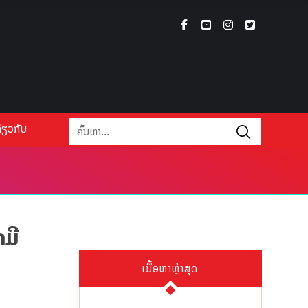
່ຽວກັບ
ມີ
ເນື້ອຫາຫຼ້າສຸດ