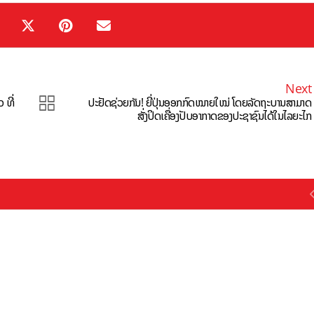
Next
 ທີ່
ປະຢັດຊ່ວຍກັນ! ຍີ່ປຸ່ນອອກກົດໝາຍໃໝ່ ໂດຍລັດຖະບານສາມາດ
ສັ່ງປິດເຄື່ອງປັບອາກາດຂອງປະຊາຊົນໄດ້ໃນໄລຍະໄກ