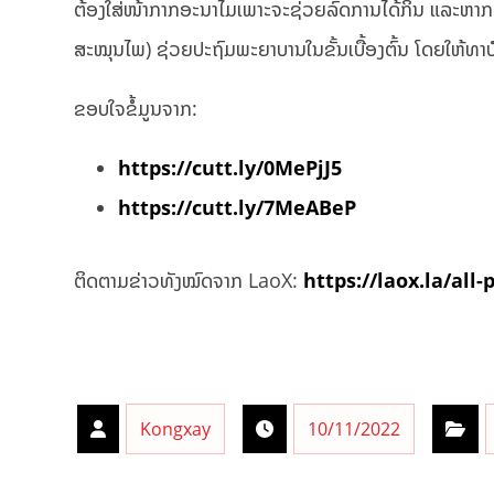
ຕ້ອງໃສ່ໜ້າກາກອະນາໄມເພາະຈະຊ່ວຍລົດການໄດ້ກິ່ນ ແລະຫາກເກ
ສະໝຸນໄພ) ຊ່ວຍປະຖົມພະຍາບານໃນຂັ້ນເບື້ອງຕົ້ນ ໂດຍໃຫ້ທາບໍ
ຂອບໃຈຂໍ້ມູນຈາກ:
https://cutt.ly/0MePjJ5
https://cutt.ly/7MeABeP
ຕິດຕາມຂ່າວທັງໝົດຈາກ LaoX:
https://laox.la/all-
Kongxay
10/11/2022