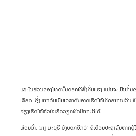
ແລະໃນສ່ວນຂອງໂທດນັ້ນດອກທີ່ສົ່ງກິ່ນແຮງ ແມ່ນຈະເປັນກິ
ເລືອດ ເຊິ່ງຫາກດົມເປັນເວລາດົນອາດເຮັດໃຫ້ເກີດອາການວິນຫົວ,
ສ່ຽງເຮັດໃຫ້ຫົວໃຈເຮັດວຽກຜິດປົກກະຕິໄດ້.
ພ້ອມນັ້ນ ນາງ ມະຍຸຣີ ຍັງບອກອີກວ່າ ຂໍເຕືອນປະຊາຊົນຫາກຢູ່ໃກ້ກ