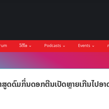
orum
ວິດີໂອ
Podcasts
Events
ກ
ູດດົມກິ່ນດອກຕີນເປັດຫຼາຍເກີນໄປອາດ