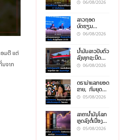
ຄຳໃນລາວທະລຸ
06/08/2026
47 ລ້ານກີບຕໍ່
ບາດ
ລາວຖອດ
ບົດຮຽນ
ຫວຽດນາມ ສ້າງ
06/08/2026
ເສດຖະກິດເປັນ
ເຈົ້າຕົນເອງ ກ້າວສູ່
ນໍ້າມັນລາວປັບຕົວ
ເປົ້າໝາຍ 2035
ຫອມດີ ແຕ່
ລົງທຸກຊະນິດ
ຕອບຮັບສັນຍານ
ກິ່ນຈາກ
06/08/2026
ບວກຈາກຕະຫຼາດ
ໂລກ ແລະ ຊ່ອງ
ດຣາມ່າແລກຍອດ
ແຄບຮໍມູສ
ຂາຍ, ກົນຍຸດ
ການຕະຫຼາດສີ
05/08/2026
ເທົາ ຢາພິດ
ທຳລາຍທຸລະກິດ
ລາຄານ້ຳມັນໂລກ
ໄລຍະຍາວ
ຫຼຸດລົງຕໍ່ເນື່ອງ
ຮັບສັນຍານບວກ
05/08/2026
ຊ່ອງແຄບຮໍມຸສ