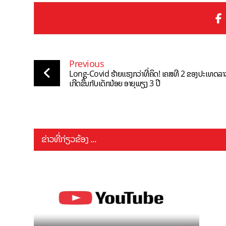
Previous
Long-Covid ຮ້າຍແຮງກວ່າທີ່ຄິດ! ເຄສທີ 2 ຂອງປະເທດລາວ
ເກີດຂຶ້ນກັບເດັກນ້ອຍ ອາຍຸພຽງ 3 ປີ
ຂ່າວທີ່ກ່ຽວຂ້ອງ ...