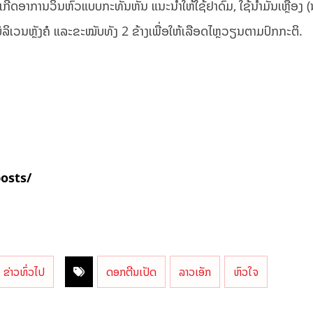
ີດອາການວິນຫົວແບບກະທັນຫັນ ແນະນຳໃຫ້ໃຊ້ຢາດົມ, ໃຊ້ນ້ຳມັນເຫຼືອງ (ນ
ລິເວນຫຼັງຄໍ ແລະຂະໝັບທັງ 2 ຂ້າງເພື່ອໃຫ້ເລືອດໄຫຼວຽນຕາມປົກກະຕິ.
posts/
ຂ່າວທົ່ວໄປ
ດອກຕີນເປັດ
ລາວເອັກ
ຫົວໃຈ