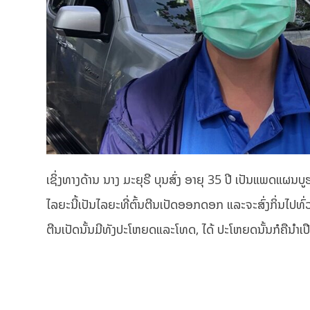
ເຊິ່ງທາງດ້ານ ນາງ ມະຍຸຣີ ບຸນສົ່ງ ອາຍຸ 35 ປີ ເປັນແພດແຜນ
ໄລຍະນີ້ເປັນໄລຍະທີ່ຕົ້ນຕີນເປັດອອກດອກ ແລະຈະສົ່ງກິ່ນໄປທົ່
ຕີນເປັດນັ້ນມີທັງປະໂຫຍດແລະໂທດ, ໄດ້ ປະໂຫຍດນັ້ນກໍຄືນຳເປື