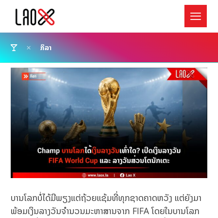
ກິລາ
ບານໂລກບໍ່ໄດ້ມີພຽງແຕ່ຖ້ວຍແຊ້ມທີ່ທຸກຊາດຄາດຫວັງ ແຕ່ຍັງມາ
ພ້ອມເງິນລາງວັນຈຳນວນມະຫາສານຈາກ FIFA ໂດຍໃນບານໂລກ