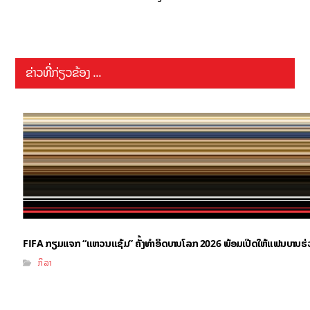
ຂ່າວທີ່ກ່ຽວຂ້ອງ ...
FIFA ກຽມແຈກ “ແຫວນແຊ້ມ” ຄັ້ງທຳອິດບານໂລກ 2026 ພ້ອມເປີດໃຫ້ແຟນບານຮ
ກິລາ