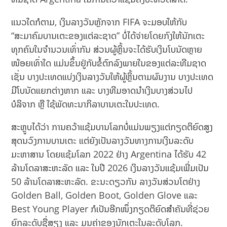
ແນວໃດກໍຕາມ, ເງິນລາງວັນຫຼັກຈາກ FIFA ຈະມອບໃຫ້ກັບ
“ສະມາຄົມບານເຕະຂອງແຕ່ລະຊາດ” ບໍ່ໄດ້ຈ່າຍໂດຍກົງໃຫ້ນັກເຕະ
ທຸກຄົນໃນຈຳນວນເທົ່າກັນ ສ່ວນຜູ້ຫຼິ້ນຈະໄດ້ຮັບເງິນໂບນັດຫຼາຍ
ໜ້ອຍເທົ່າໃດ ແມ່ນຂຶ້ນຢູ່ກັບຂໍ້ຕົກລົງພາຍໃນຂອງແຕ່ລະທີມຊາດ
ເຊັ່ນ ບາງປະເທດແບ່ງເງິນລາງວັນໃຫ້ຜູ້ຫຼິ້ນຕາມຜົນງານ ບາງປະເທດ
ມີໂບນັດແຍກຕ່າງຫາກ ແລະ ບາງທີມອາດນຳເງິນບາງສ່ວນໄປ
ບໍລິຈາກ ຫຼື ໃຊ້ພັດທະນາກິລາບານເຕະໃນປະເທດ.
ສະຫຼູບໄດ້ວ່າ ການຄວ້າແຊ້ມບານໂລກບໍ່ແມ່ນພຽງແຕ່ກຽດຕິຍົດສູງ
ສຸດນວົງການບານເຕະ ແຕ່ຍັງເປັນລາງວັນທາງການເງິນລະດັບ
ມະຫາສານ ໂດຍແຊ້ມໂລກ 2022 ຢ່າງ Argentina ໄດ້ຮັບ 42
ລ້ານໂດລາສະຫະລັດ ແລະ ໃນປີ 2026 ເງິນລາງວັນແຊ້ມເພີ່ມເປັນ
50 ລ້ານໂດລາສະຫະລັດ. ຂະນະດຽວກັນ ລາງວັນສ່ວນໂຕຢ່າງ
Golden Ball, Golden Boot, Golden Glove ແລະ
Best Young Player ກໍເປັນອີກໜຶ່ງກຽດຕິຍົດສຳຄັນທີ່ຊ່ວຍ
ຍົກລະດັບຊື່ສຽງ ແລະ ມູນຄ່າຂອງນັກເຕະໃນລະດັບໂລກ.