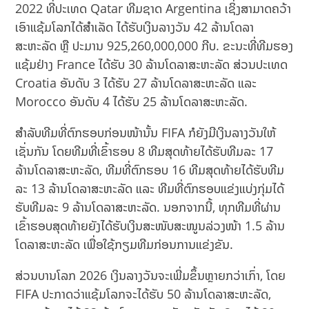
2022 ທີ່ປະເທດ Qatar ທີມຊາດ Argentina ເຊິ່ງສາມາດຄວ້າ
ເອົາແຊ້ມໂລກໄດ້ສຳເລັດ ໄດ້ຮັບເງິນລາງວັນ 42 ລ້ານໂດລາ
ສະຫະລັດ ຫຼື ປະມານ 925,260,000,000 ກີບ. ຂະນະທີ່ທີມຮອງ
ແຊ້ມຢ່າງ France ໄດ້ຮັບ 30 ລ້ານໂດລາສະຫະລັດ ສ່ວນປະເທດ
Croatia ອັນດັບ 3 ໄດ້ຮັບ 27 ລ້ານໂດລາສະຫະລັດ ແລະ
Morocco ອັນດັບ 4 ໄດ້ຮັບ 25 ລ້ານໂດລາສະຫະລັດ.
ສຳລັບທີມທີ່ຕົກຮອບກ່ອນໜ້ານັ້ນ FIFA ກໍຍັງມີເງິນລາງວັນໃຫ້
ເຊັ່ນກັນ ໂດຍທີມທີ່ເຂົ້າຮອບ 8 ທີມສຸດທ້າຍໄດ້ຮັບທີມລະ 17
ລ້ານໂດລາສະຫະລັດ, ທີມທີ່ຕົກຮອບ 16 ທີມສຸດທ້າຍໄດ້ຮັບທີມ
ລະ 13 ລ້ານໂດລາສະຫະລັດ ແລະ ທີມທີ່ຕົກຮອບແຂ່ງແບ່ງກຸ່ມໄດ້
ຮັບທີມລະ 9 ລ້ານໂດລາສະຫະລັດ. ນອກຈາກນີ້, ທຸກທີມທີ່ຜ່ານ
ເຂົ້າຮອບສຸດທ້າຍຍັງໄດ້ຮັບເງິນສະໜັບສະໜູນລ່ວງໜ້າ 1.5 ລ້ານ
ໂດລາສະຫະລັດ ເພື່ອໃຊ້ກຽມທີມກ່ອນການແຂ່ງຂັນ.
ສ່ວນບານໂລກ 2026 ເງິນລາງວັນຈະເພີ່ມຂຶ້ນຫຼາຍກວ່າເກົ່າ, ໂດຍ
FIFA ປະກາດວ່າແຊ້ມໂລກຈະໄດ້ຮັບ 50 ລ້ານໂດລາສະຫະລັດ,