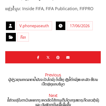
ແຫຼ່ງຂໍ້ມູນ: Inside FIFA, FIFA Publication, FIFPRO
V.phonepaseuth
17/06/2026
ກິລາ
Previous
ຜູ້ຊ່ຽວຊານຄາດລາຄານໍ້າມັນຈະປັບໂຕລົງ ຕໍ່ເນື່ອງ ຫຼັງຂໍ້ຕົກລົງສະຫະລັດ-ອີຣານ
ເປີດຊ່ອງແຄບຮໍມູດ
Next
ຂໍ້ຂັດແຍ່ງໃນຕາເວັນອອກກາງ ອາດເຮັດໃຫ້ການເຕີບໂຕທາງເສດຖະກິດລາວຊ້າລົງ
ແລະ ດັນອັດຕາເງິນເຟີ້ເພີ່ມຂຶ້ນ