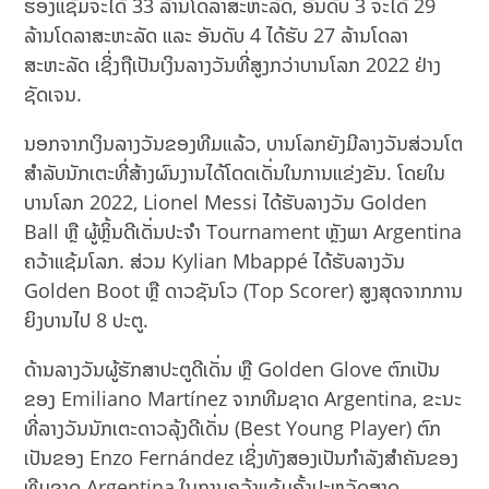
ຮອງແຊ້ມຈະໄດ້ 33 ລ້ານໂດລາສະຫະລັດ, ອັນດັບ 3 ຈະໄດ້ 29
ລ້ານໂດລາສະຫະລັດ ແລະ ອັນດັບ 4 ໄດ້ຮັບ 27 ລ້ານໂດລາ
ສະຫະລັດ ເຊິ່ງຖືເປັນເງິນລາງວັນທີ່ສູງກວ່າບານໂລກ 2022 ຢ່າງ
ຊັດເຈນ.
ນອກຈາກເງິນລາງວັນຂອງທີມແລ້ວ, ບານໂລກຍັງມີລາງວັນສ່ວນໂຕ
ສຳລັບນັກເຕະທີ່ສ້າງຜົນງານໄດ້ໂດດເດັ່ນໃນການແຂ່ງຂັນ. ໂດຍໃນ
ບານໂລກ 2022, Lionel Messi ໄດ້ຮັບລາງວັນ Golden
Ball ຫຼື ຜູ້ຫຼິ້ນດີເດັ່ນປະຈຳ Tournament ຫຼັງພາ Argentina
ຄວ້າແຊ້ມໂລກ. ສ່ວນ Kylian Mbappé ໄດ້ຮັບລາງວັນ
Golden Boot ຫຼື ດາວຊັນໂວ (Top Scorer) ສູງສຸດຈາກການ
ຍິງບານໄປ 8 ປະຕູ.
ດ້ານລາງວັນຜູ້ຮັກສາປະຕູດີເດັ່ນ ຫຼື Golden Glove ຕົກເປັນ
ຂອງ Emiliano Martínez ຈາກທີມຊາດ Argentina, ຂະນະ
ທີ່ລາງວັນນັກເຕະດາວລຸ້ງດີເດັ່ນ (Best Young Player) ຕົກ
ເປັນຂອງ Enzo Fernández ເຊິ່ງທັງສອງເປັນກຳລັງສຳຄັນຂອງ
ທີມຊາດ Argentina ໃນການຄວ້າແຊ້ມຄັ້ງປະຫວັດສາດ.