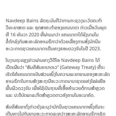
Navdeep Bains ລັດຖະມົນຕີວ່າການກະຊວງນະວັດຕະກຳ
ວິທະຍາສາດ ແລະ ອຸດສາຫະກຳຂອງແຄນນາດາ ກ່າວເມື່ອວັນພຸດ
ທີ 16 ທັນວາ 2020 ທີ່ຜ່ານມາວ່າ ແຄນນາດາໄດ້ລົງນາມໃນ
ຂໍ້ຕົກລົງກັບສະຫະລັດອາເມຣິກາວ່າດ້ວຍເລື່ອງການສົ່ງນັກບິນ
ອະວະກາດຊາວແຄນນາດາເດີນທາງຮອບດວງຈັນໃນປີ 2023.
ໃນງານຖະແຫຼງຂ່າວຜ່ານທາງວີດີໂອ Navdeep Bains ໄດ້
ເປີດເຜີຍວ່າ “ສົນທິສັນຍາເກດເວ” (Gateway Treaty) ທີ່ຈະ
ເຮັດໃຫ້ແຄນນາດາເປັນສ່ວນໜຶ່ງໃນຄວາມພະຍາຍາມຂອງສະຫະລັດ
ອາເມຣິກາໃນການສ້າງສະຖານີອະວະກາດນານາຊາດແຫ່ງໃໝ່ເໜືອ
ພື້ນຜິວດວງຈັນ ເພື່ອໃຊ້ເປັນຖານທີ່ເອື້ອອຳນວຍຕໍ່ການສຳຫຼວດ
ແລະ ປະຕິບັດພາລະກິດສຳຫຼວດດາວອັງຄານໃນອະນາຄົດ.
ສົນທິສັນຍາດັ່ງກ່າວຍັງລະບຸວ່ານັກບິນຊາວແຄນນາດາໜຶ່ງຄົນຈະ
ເດີນທາງໄປກັບຍານອະວະກາດລະຫວ່າງສະຫະລັດອາເມຣິກາເຮັດ