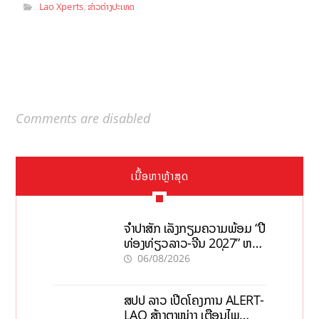
Lao Xperts
ຂ່າວຕ່າງປະເທດ
,
Comments are disabled
ເນື້ອຫາຫຼ້າສຸດ
ຈຳປາສັກ ເລັ່ງກຽມຄວາມພ້ອມ “ປີ
ທ່ອງທ່ຽວລາວ-ຈີນ 2027” ຫວັງ
ກະຕຸ້ນເສດຖະກິດທ້ອງຖິ່ນ
06/08/2026
ສປປ ລາວ ເປີດໂຄງການ ALERT-
LAO ສ້າງຕາໜ່າງ ເຕືອນໄພ