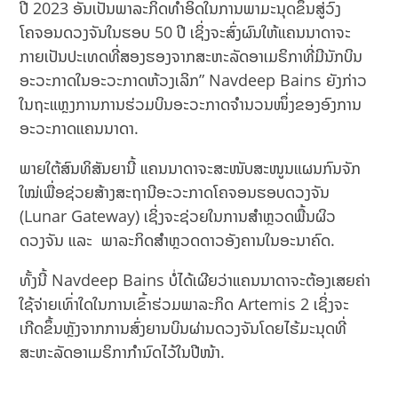
ປີ 2023 ອັນເປັນພາລະກິດທຳອິດໃນການພາມະນຸດຂຶ້ນສູ່ວົງ
ໂຄຈອນດວງຈັນໃນຮອບ 50 ປີ ເຊິ່ງຈະສົ່ງຜົນໃຫ້ແຄນນາດາຈະ
ກາຍເປັນປະເທດທີ່ສອງຮອງຈາກສະຫະລັດອາເມຣິກາທີ່ມີນັກບິນ
ອະວະກາດໃນອະວະກາດຫ້ວງເລິກ” Navdeep Bains ຍັງກ່າວ
ໃນຖະແຫຼງການການຮ່ວມບິນອະວະກາດຈຳນວນໜຶ່ງຂອງອົງການ
ອະວະກາດແຄນນາດາ.
ພາຍໃຕ້ສົນທິສັນຍານີ້ ແຄນນາດາຈະສະໜັບສະໜູນແຜນກົນຈັກ
ໃໝ່ເພື່ອຊ່ວຍສ້າງສະຖານີອະວະກາດໂຄຈອນຮອບດວງຈັນ
(Lunar Gateway) ເຊິ່ງຈະຊ່ວຍໃນການສຳຫຼວດພື້ນຜິວ
ດວງຈັນ ແລະ ພາລະກິດສຳຫຼວດດາວອັງຄານໃນອະນາຄົດ.
ທັ້ງນີ້ Navdeep Bains ບໍ່ໄດ້ເຜີຍວ່າແຄນນາດາຈະຕ້ອງເສຍຄ່າ
ໃຊ້ຈ່າຍເທົ່າໃດໃນການເຂົ້າຮ່ວມພາລະກິດ Artemis 2 ເຊິ່ງຈະ
ເກີດຂຶ້ນຫຼັງຈາກການສົ່ງຍານບິນຜ່ານດວງຈັນໂດຍໄຮ້ມະນຸດທີ່
ສະຫະລັດອາເມຣິກາກຳນົດໄວ້ໃນປີໜ້າ.