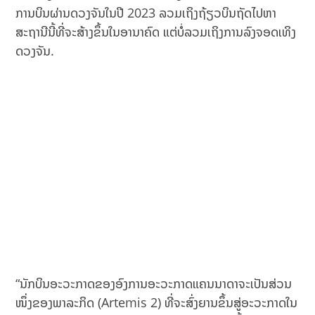
ການບິນຜ່ານດວງຈັນໃນປີ 2023 ລວມເຖິງຖ້ຽວບິນຖັດໄປຫາ
ສະຖານີນີ້ທີ່ຈະສ້າງຂຶ້ນໃນອານາຄົດ ແຕ່ບໍ່ລວມເຖິງການລົງຈອດເທິງ
ດວງຈັນ.
“ນັກບິນອະວະກາດຂອງອົງການອະວະກາດແຄນນາດາຈະເປັນສ່ວນ
ໜຶ່ງຂອງພາລະກິດ (Artemis 2) ທີ່ຈະສົ່ງຍານຂຶ້ນສູ່ອະວະກາດໃນ