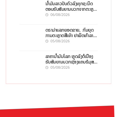
ນໍ້າມັນລາວປັບຕົວລົງທຸກຊະນິດ
ຕອບຮັບສັນຍານບວກຈາກຕະຫຼາດ
ໂລກ ແລະ ຊ່ອງແຄບຮໍມູສ
06/08/2026
ດຣາມ່າແລກຍອດຂາຍ, ກົນຍຸດ
ການຕະຫຼາດສີເທົາ ຢາພິດທຳລາຍ
ທຸລະກິດ ໄລຍະຍາວ
05/08/2026
ລາຄານ້ຳມັນໂລກ ຫຼຸດລົງຕໍ່ເນື່ອງ
ຮັບສັນຍານບວກຊ່ອງແຄບຮໍມຸສ
ຈັບຕາລາຄາໃນລາວ
05/08/2026