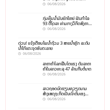
ພະຍາດລະບາດທົ່ວປະເທດ
06/08/2026
ກຸ່ມທຶນນ້ຳມັນຍັກໃຫຍ່ ຟັນກຳໄລ
93 ຕື້ໂດລາ ທ່າມກາງວິກິດສົງຄາມ
ລາຄານໍ້າມັນແພງ
06/08/2026
ດ່ວນ! ແຈ້ງເຕືອນໄພນໍ້າຖ້ວມ 3 ສາຍນໍ້າຫຼັກ ລະດັບ
ນໍ້າໃກ້ແຕະຈຸດອັນຕະລາຍ
06/08/2026
ລາຄາຄຳໂລກຟື້ນໂຕແຮງ ດັນລາຄາ
ຄຳໃນລາວທະລຸ 47 ລ້ານກີບຕໍ່ບາດ
06/08/2026
ລາວຖອດບົດຮຽນຫວຽດນາມ
ສ້າງເສດຖະກິດເປັນເຈົ້າຕົນເອງ
ກ້າວສູ່ເປົ້າໝາຍ 2035
06/08/2026