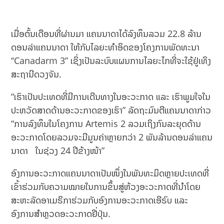
ເມື່ອຕົ້ນເດືອນທີ່ຜ່ານມາ ແຄນນາດາໄດ້ລົງທຶນລວມ 22.8 ລ້ານ
ດອນລ່າແຄນນາດາ ໃຫ້ກັບໄລຍະທຳອິດຂອງໂຄງການພັດທະນາ
“Canadarm 3” ເຊິ່ງເປັນລະບົບແຜນການໄລຍະໄກທີ່ຈະໃຊ້ຢູ່ເທິງ
ສະຖານີດວງຈັນ.
“ເຮົາເປັນປະເທດທີ່ມີການເດີນທາງໃນອະວະກາດ ແລະ ເຮົາພູມໃຈໃນ
ປະຫວັດສາດດ້ານອະວະກາດຂອງເຮົາ” ລັດຖະມົນຕີແຄນນາດາກ່າວ
“ການລົງທຶນໃນໂຄງການ Artemis 2 ລວມເຖິງກົນລະຍຸດດ້ານ
ອະວະກາດໂດຍລວມຈະມີມູນຄ່າຫຼາຍກວ່າ 2 ພັນລ້ານດອນລ່າແຄນ
ນາດາ ໃນຊ່ວງ 24 ປີຂ້າງໜ້າ”
ອົງການອະວະກາດແຄນນາດາເປັນໜຶ່ງໃນພັນທະມິດຫຼາຍປະເທດທີ່
ເຂົ້າຮ່ວມກັບຄວາມໝາຍໃນການຂຶ້ນສູ່ຫ້ວງອະວະກາດທີ່ນຳໂດຍ
ສະຫະລັດອາເມຣິກາຮ່ວມກັບອົງການອະວະກາດເອີຣົບ ແລະ
ອົງການສຳຫຼວດອະວະກາດຢີ່ປຸ່ນ.