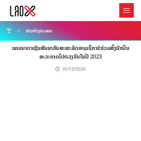
ຂ່າວຕ່າງປະເທດ
ແຄນນາດາເຊັນສັນຍາກັບສະຫະລັດອາເມຣິກາຂໍຮ່ວມສົ່ງນັກບິນ
ອະວະກາດໄປດວງຈັນໃນປີ 2023
31/12/2020