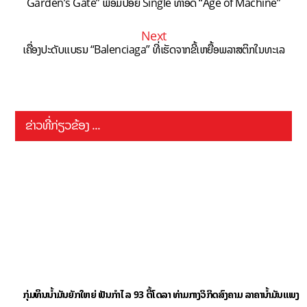
Garden’s Gate” ພ້ອມປ່ອຍ Single ທຳອິດ “Age of Machine”
Next
ເຄື່ອງປະດັບແບຣນ “Balenciaga” ທີ່ເຮັດຈາກຂີ້ເຫຍື້ອພລາສຕິກໃນທະເລ
ຂ່າວທີ່ກ່ຽວຂ້ອງ ...
ກຸ່ມທຶນນ້ຳມັນຍັກໃຫຍ່ ຟັນກຳໄລ 93 ຕື້ໂດລາ ທ່າມກາງວິກິດສົງຄາມ ລາຄານໍ້າມັນແພງ