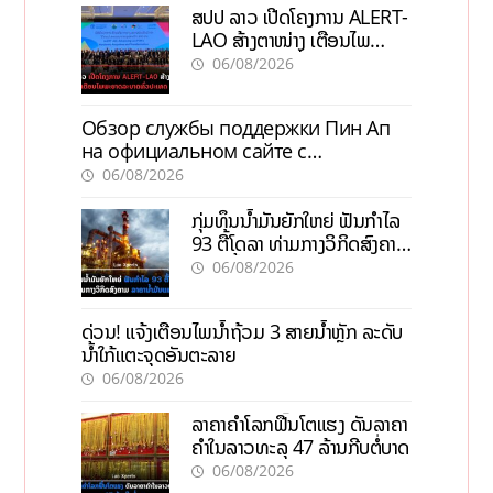
ສປປ ລາວ ເປີດໂຄງການ ALERT-
LAO ສ້າງຕາໜ່າງ ເຕືອນໄພ
ພະຍາດລະບາດທົ່ວປະເທດ
06/08/2026
Обзор службы поддержки Пин Ап
на официальном сайте с
актуальной информацией
06/08/2026
ກຸ່ມທຶນນ້ຳມັນຍັກໃຫຍ່ ຟັນກຳໄລ
93 ຕື້ໂດລາ ທ່າມກາງວິກິດສົງຄາມ
ລາຄານໍ້າມັນແພງ
06/08/2026
ດ່ວນ! ແຈ້ງເຕືອນໄພນໍ້າຖ້ວມ 3 ສາຍນໍ້າຫຼັກ ລະດັບ
ນໍ້າໃກ້ແຕະຈຸດອັນຕະລາຍ
06/08/2026
ລາຄາຄຳໂລກຟື້ນໂຕແຮງ ດັນລາຄາ
ຄຳໃນລາວທະລຸ 47 ລ້ານກີບຕໍ່ບາດ
06/08/2026