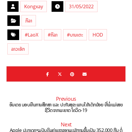
Kongxay
31/05/2022
ກິລາ
#LaoX
#ກິລາ
#ບານເຕະ
HOD
ລາວເອັກ
Previous
ອິນເດຍ ມອບທຶນການສຶກສາ ແລະ ປະກັນສຸຂະພາບໃຫ້ເດັກນ້ອຍ ທີ່ພໍ່ແມ່ເສຍ
ຊີວິດຈາກພະຍາດ ໂຄວິດ-19
Next
Apple ປະກາດກຽມປັບເງິນຄ່າແຮງຂອງພະນັກງານຂຶ້ນເປັນ 352,000 ກີບ ຕໍ່