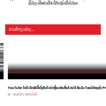
ຊົ່ວໂມງ ເພື່ອຮັບມືກັບວິກິດເງິນເຟີ້ທົ່ວໂລກ
ຂ່າວທີ່ກ່ຽວຂ້ອງ ...
YouTube ໃຈດີ ເປີດຟີເຈີ້ເບິ່ງຄິບໄປນຳຫຼິ້ນແອັບອື່ນໄປນຳໄດ້ແລ້ວ ໂດຍບໍ່ຕ້ອງເຊົ່
ຂ່າວທົ່ວໄປ
ເທັກໂນໂລຢີ
,