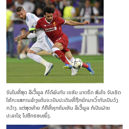
ຈົນໃນທີ່ສຸດ ລິເວີ້ພູລ ກໍໄດ້ພົບກັບ ເຣອັນ ມາດຣິດ ສົມໃຈ ຈົນເຮັດ
ໃຫ້ກະແສການລ້າງແຄ້ນຈະເປັນປະເດັນທີ່ຖືກຍົກມາເວົ້າກັນເປັນວົງ
ກວ້າງ. ແຕ່ສຸດທ້າຍ ກໍຄືທີ່ທຸກຄົນເຫັນ ລິເວີ້ພູລ ກໍເປັນຝ່າຍ
ປະລາໄຊ ໄປອີກຮອບໜຶ່ງ.