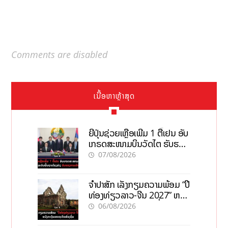
Comments are disabled
ເນື້ອຫາຫຼ້າສຸດ
ຍີ່ປຸ່ນຊ່ວຍເຫຼືອເພີ່ມ 1 ຕື້ເຢນ ອັບ
ເກຣດສະໜາມບິນວັດໄຕ ຮັບຮອງ
ການເຕີບໂຕ
07/08/2026
ຈຳປາສັກ ເລັ່ງກຽມຄວາມພ້ອມ “ປີ
ທ່ອງທ່ຽວລາວ-ຈີນ 2027” ຫວັງ
ກະຕຸ້ນເສດຖະກິດທ້ອງຖິ່ນ
06/08/2026