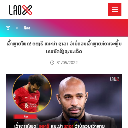
ກິລາ
ເວົ້າຫຼາຍໂພດ! ອອງຣີ ແນະນຳ ຊາລາ ວ່າບໍ່ຄວນເວົ້າຫຼາຍກ່ອນຈະຫຼິ້ນ
ເກມນັດຊິງຊະນະເລີດ
31/05/2022