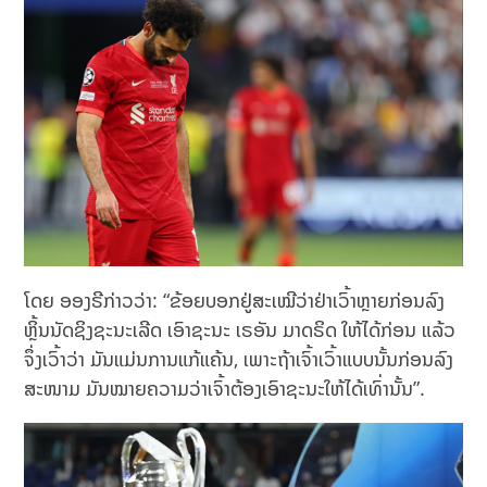
ໂດຍ ອອງຣີກ່າວວ່າ: “ຂ້ອຍບອກຢູ່ສະເໝີວ່າຢ່າເວົ້າຫຼາຍກ່ອນລົງ
ຫຼິ້ນນັດຊິງຊະນະເລີດ ເອົາຊະນະ ເຣອັນ ມາດຣິດ ໃຫ້ໄດ້ກ່ອນ ແລ້ວ
ຈຶ່ງເວົ້າວ່າ ມັນແມ່ນການແກ້ແຄ້ນ, ເພາະຖ້າເຈົ້າເວົ້າແບບນັ້ນກ່ອນລົງ
ສະໜາມ ມັນໝາຍຄວາມວ່າເຈົ້າຕ້ອງເອົາຊະນະໃຫ້ໄດ້ເທົ່ານັ້ນ”.