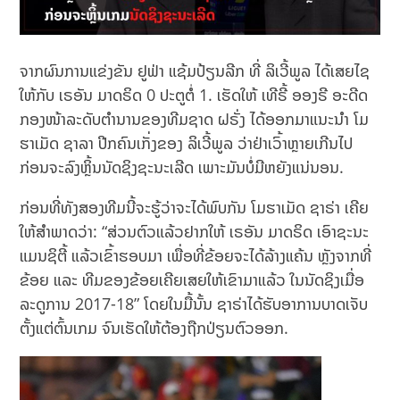
ຈາກຜົນການແຂ່ງຂັນ ຢູຟ່າ ແຊ້ມປ້ຽນລີກ ທີ່ ລິເວີ້ພູລ ໄດ້ເສຍໄຊ
ໃຫ້ກັບ ເຣອັນ ມາດຣິດ 0 ປະຕູຕໍ່ 1. ເຮັດໃຫ້ ເທີຣີ້ ອອງຣີ ອະດີດ
ກອງໜ້າລະດັບຕຳນານຂອງທີມຊາດ ຝຣັ່ງ ໄດ້ອອກມາແນະນຳ ໂມ
ຮາເມັດ ຊາລາ ປີກຄົນເກັ່ງຂອງ ລິເວີ້ພູລ ວ່າຢ່າເວົ້າຫຼາຍເກີນໄປ
ກ່ອນຈະລົງຫຼິ້ນນັດຊິງຊະນະເລີດ ເພາະມັນບໍ່ມີຫຍັງແນ່ນອນ.
ກ່ອນທີ່ທັງສອງທີມນີ້ຈະຮູ້ວ່າຈະໄດ້ພົບກັນ ໂມຮາເມັດ ຊາຣ່າ ເຄີຍ
ໃຫ້ສຳພາດວ່າ: “ສ່ວນຕົວແລ້ວຢາກໃຫ້ ເຣອັນ ມາດຣິດ ເອົາຊະນະ
ແມນຊິຕີ້ ແລ້ວເຂົ້າຮອບມາ ເພື່ອທີ່ຂ້ອຍຈະໄດ້ລ້າງແຄ້ນ ຫຼັງຈາກທີ່
ຂ້ອຍ ແລະ ທີມຂອງຂ້ອຍເຄີຍເສຍໃຫ້ເຂົາມາແລ້ວ ໃນນັດຊິງເມື່ອ
ລະດູການ 2017-18” ໂດຍໃນມື້ນັ້ນ ຊາຣ່າໄດ້ຮັບອາການບາດເຈັບ
ຕັ້ງແຕ່ຕົ້ນເກມ ຈົນເຮັດໃຫ້ຕ້ອງຖືກປ່ຽນຕົວອອກ.