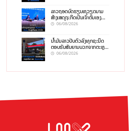
ລາວຖອດບົດຮຽນຫວຽດນາມ
ສ້າງເສດຖະກິດເປັນເຈົ້າຕົນເອງ
ກ້າວສູ່ເປົ້າໝາຍ 2035
06/08/2026
ນໍ້າມັນລາວປັບຕົວລົງທຸກຊະນິດ
ຕອບຮັບສັນຍານບວກຈາກຕະຫຼາດ
ໂລກ ແລະ ຊ່ອງແຄບຮໍມູສ
06/08/2026