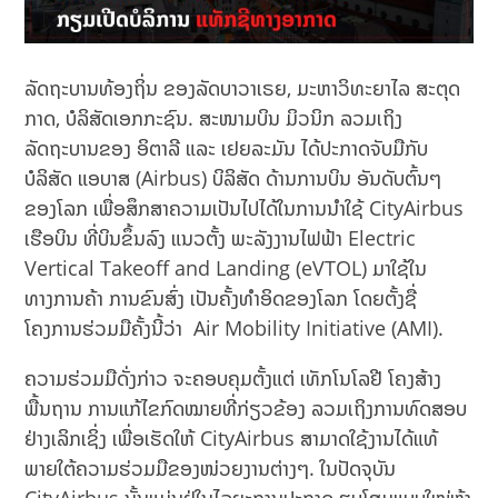
ລັດຖະບານທ້ອງຖິ່ນ ຂອງລັດບາວາເຣຍ, ມະຫາວິທະຍາໄລ ສະຕຸດ
ກາດ, ບໍລິສັດເອກກະຊົນ. ສະໜາມບິນ ມິວນິກ ລວມເຖິງ
ລັດຖະບານຂອງ ອິຕາລີ ແລະ ເຢຍລະມັນ ໄດ້ປະກາດຈັບມືກັບ
ບໍລິສັດ ແອບາສ (Airbus) ບິລິສັດ ດ້ານການບິນ ອັນດັບຕົ້ນໆ
ຂອງໂລກ ເພື່ອສຶກສາຄວາມເປັນໄປໄດ້ໃນການນຳໃຊ້ CityAirbus
ເຮືອບິນ ທີ່ບິນຂຶ້ນລົງ ແນວຕັ້ງ ພະລັງງານໄຟຟ້າ Electric
Vertical Takeoff and Landing (eVTOL) ມາໃຊ້ໃນ
ທາງການຄ້າ ການຂົນສົ່ງ ເປັນຄັ້ງທຳອິດຂອງໂລກ ໂດຍຕັ້ງຊື່
ໂຄງການຮ່ວມມືຄັ້ງນີ້ວ່າ Air Mobility Initiative (AMI).
ຄວາມຮ່ວມມືດັ່ງກ່າວ ຈະຄອບຄຸມຕັ້ງແຕ່ ເທັກໂນໂລຢີ ໂຄງສ້າງ
ພື້ນຖານ ການແກ້ໄຂກົດໝາຍທີ່ກ່ຽວຂ້ອງ ລວມເຖິງການທົດສອບ
ຢ່າງເລິກເຊິ່ງ ເພື່ອເຮັດໃຫ້ CityAirbus ສາມາດໃຊ້ງານໄດ້ແທ້
ພາຍໃຕ້ຄວາມຮ່ວມມືຂອງໜ່ວຍງານຕ່າງໆ. ໃນປັດຈຸບັນ