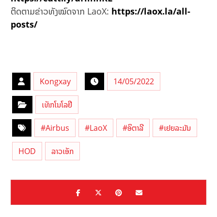
ຕິດຕາມຂ່າວທັງໝົດຈາກ LaoX:
https://laox.la/all-
posts/
Kongxay
14/05/2022
ເທັກໂນໂລຢີ
#Airbus
#LaoX
#ອິຕາລີ
#ເຢຍລະມັນ
HOD
ລາວເອັກ