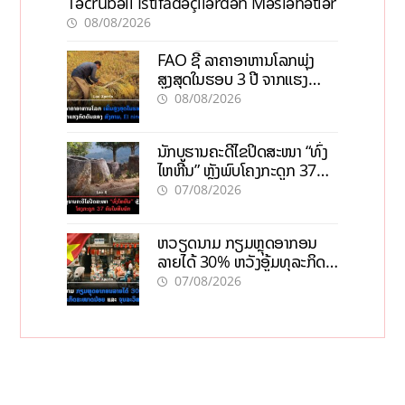
Təcrübəli İstifadəçilərdən Məsləhətlər
08/08/2026
FAO ຊີ້ ລາຄາອາຫານໂລກພຸ່ງ
ສູງສຸດໃນຮອບ 3 ປີ ຈາກແຮງ
ກົດດັນຂອງສົງຄາມ, El nino
08/08/2026
ນັກບູຮານຄະດີໄຂປິດສະໜາ “ທົ່ງ
ໄຫຫີນ” ຫຼັງພົບໂຄງກະດູກ 37
ຄົນໃນຫີນຍັກ
07/08/2026
ຫວຽດນາມ ກຽມຫຼຸດອາກອນ
ລາຍໄດ້ 30% ຫວັງອູ້ມທຸລະກິດ
ຂະໜາດນ້ອຍ ແລະ ຈຸນລະ
07/08/2026
ວິສາຫະກິດ