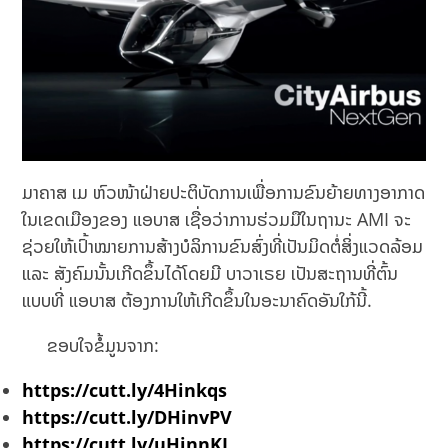
ມາຄາສ ເມ ຫົວໜ້າຝ່າຍປະຕິບັດການເພື່ອການຂົນຍ້າຍທາງອາກາດ
ໃນເຂດເມືອງຂອງ ແອບາສ ເຊື່ອວ່າການຮ່ວມມືໃນຖານະ AMI ຈະ
ຊ່ວຍໃຫ້ເປົ້າໝາຍການສ້າງບໍລິການຂົນສົ່ງທີ່ເປັນມິດຕໍ່ສິ່ງແວດລ້ອມ
ແລະ ສັງຄົມນັ້ນເກີດຂຶ້ນໄດ້ໂດຍມີ ບາວາເຣຍ ເປັນສະຖານທີ່ຕົ້ນ
ແບບທີ່ ແອບາສ ຕ້ອງການໃຫ້ເກີດຂຶ້ນໃນອະນາຄົດອັນໃກ້ນີ້.
ຂອບໃຈຂໍ້ມູນຈາກ:
https://cutt.ly/4Hinkqs
https://cutt.ly/DHinvPV
https://cutt.ly/uHinnKL