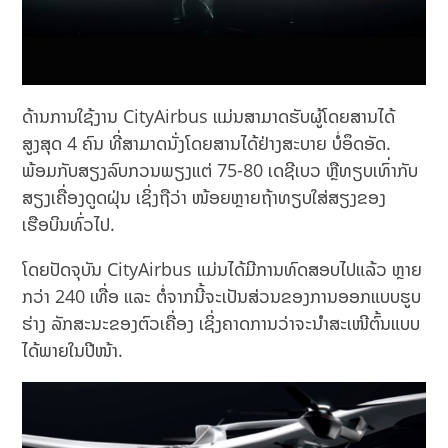
ດ້ານການໃຊ້ງານ CityAirbus ແມ່ນສາມາດຮັບຜູ້ໂດຍສານໄດ້
ສູງສຸດ 4 ຄົນ ທີ່ສາມາດນັ່ງໂດຍສານໄດ້ຢ່າງສະບາຍ ບໍ່ອຶດອັດ.
ພ້ອມກັບສຽງລົບກວນພຽງແຕ່ 75-80 ເດຊີເບວ ຫຼືທຽບເທົ່າກັບ
ສຽງເຄື່ອງດູດຝຸ່ນ ເຊິ່ງຖືວ່າ ໜ້ອຍຫຼາຍຖ້າທຽບໃສ່ສຽງຂອງ
ເຮືອບິນທົ່ວໄປ.
ໂດຍປັດຈຸບັນ CityAirbus ແມ່ນໄດ້ມີການທົດສອບໄປແລ້ວ ຫຼາຍ
ກວ່າ 240 ເທື່ອ ແລະ ຕໍ່ຈາກນີ້ຈະເປັນສ່ວນຂອງການອອກແບບຮູບ
ຮ່າງ ລັກສະນະຂອງຕົວເຄື່ອງ ເຊິ່ງຄາດການວ່າຈະນຳສະເໜີຕົ້ນແບບ
ໄດ້ພາຍໃນປີໜ້າ.