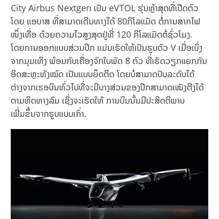
City Airbus Nextgen ເປັນ eVTOL ຮຸ່ນຫຼ້າສຸດທີ່ເປີດຕົວ
ໂດຍ ແອບາສ ທີ່ສາມາດເດີນທາງໄດ້ 80ກິໂລແມັດ ຕໍ່ການສາກໄຟ
ໜຶ່ງເທື່ອ ດ້ວຍຄວາມໄວສູງສຸດຢູ່ທີ່ 120 ກິໂລແມັດຕໍ່ຊົ່ວໂມງ.
ໂດຍການອອກແບບສ່ວນປີກ ແມ່ນເຮັດໃຫ້ເປັນຮູບຕົວ V ເມື່ອເບິ່ງ
ຈາກມຸມເທິງ ພ້ອມກັບເຄື່ອງຈັກໃບພັດ 8 ຕົວ ທີ່ເຮັດວຽກແຍກກັນ
ອິດສະຫຼະທັງໝົດ ເປັນແບບຍຶດຕິດ ໂດຍບໍ່ສາມາດປັບລະດັບໄດ້
ຕ່າງຈາກເຮອບິນທົ່ວໄປທີ່ຈະມີບາງສ່ວນຂອງປີກສາມາດເໜັງຕີງໄດ້
ຕາມທິດທາງລົມ ເຊິ່ງຈະເຮັດໃຫ້ ການບິນນັ້ນມີປະສິດຕິພາບ
ເພີ່ມຂຶ້ນຈາກຮູບແບບເກົ່າ.