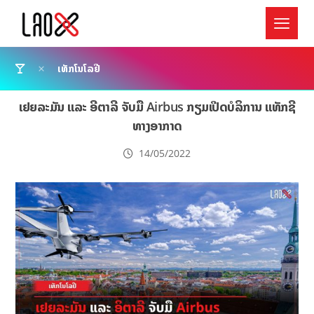
ເທັກໂນໂລຢີ
ເຢຍລະມັນ ແລະ ອີຕາລີ ຈັບມື Airbus ກຽມເປີດບໍລິການ ແທັກຊີ
ທາງອາກາດ
14/05/2022