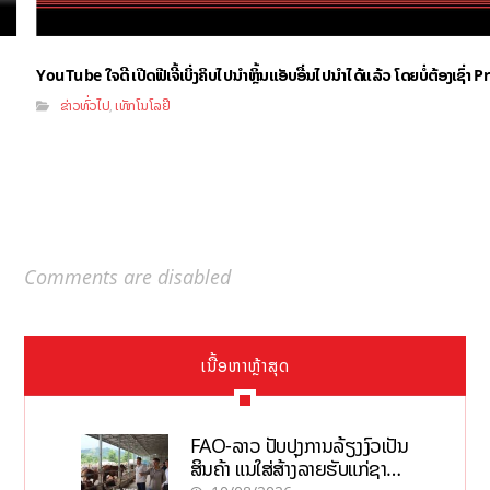
YouTube ໃຈດີ ເປີດຟີເຈີ້ເບິ່ງຄິບໄປນຳຫຼິ້ນແອັບອື່ນໄປນຳໄດ້ແລ້ວ ໂດຍບໍ່ຕ້ອງເຊົ່
ຂ່າວທົ່ວໄປ
ເທັກໂນໂລຢີ
,
Comments are disabled
ເນື້ອຫາຫຼ້າສຸດ
FAO-ລາວ ປັບປຸງການລ້ຽງງົວເປັນ
ສິນຄ້າ ແນໃສ່ສ້າງລາຍຮັບແກ່ຊາວ