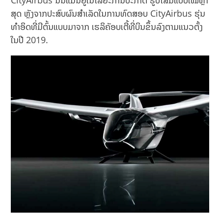
CityAirbus ນັ້ນແມ່ນຢູ່ໃນໄລຍະການປະກາດ ຮູບໂສມແບບໃໝ່ຫຼ້າ
ສຸດ ຫຼັງຈາກປະສົບຜົນສຳເລັດໃນການທົດສອບ CityAirbus ຮຸ່ນ
ທຳອິດທີ່ມີຕົ້ນແບບມາຈາກ ເຮລິຄັອບເຕີ້ທີ່ບິນຂຶ້ນລົງຕາມແນວຕັ້ງ
ໃນປີ 2019.