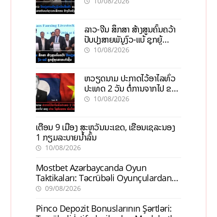
ກະສິກອນຢ່າງຍືນຍົງ
10/08/2026
ລາວ-ຈີນ ສຶກສາ ສ້າງສູນຄົ້ນຄວ້າ
ປັບປຸງສາຍພັນງົວ-ແບ້ ຊຸກຍູ້
ອຸດສາຫະກຳຊີ້ນ
10/08/2026
ຫວຽດນາມ ປະກາດໄວ້ອາໄລທົ່ວ
ປະເທດ 2 ວັນ ຕໍ່ການຈາກໄປ ຂອງ
ທ່ານ ໄຊສົມພອນ ພົມວິຫານ
10/08/2026
ເຕືອນ 9 ເມືອງ ສະຫວັນນະເຂດ, ເຂື່ອນເຊລະນອງ
1 ກຽມລະບາຍນ້ຳລົ້ນ
10/08/2026
Mostbet Azərbaycanda Oyun
Taktikaları: Təcrübəli Oyunçulardan
İpuçları
09/08/2026
Pinco Depozit Bonuslarının Şərtləri: