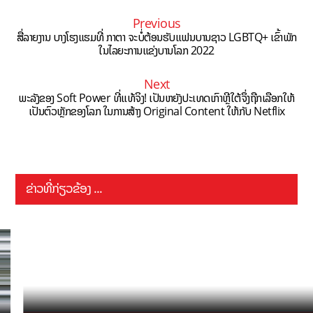
Previous
ສື່ລາຍງານ ບາງໂຮງແຮມທີ່ ກາຕາ ຈະບໍ່ຕ້ອນຮັບແຟນບານຊາວ LGBTQ+ ເຂົ້າພັກ
ໃນໄລຍະການແຂ່ງບານໂລກ 2022
Next
ພະລັງຂອງ Soft Power ທີ່ແທ້ຈິງ! ເປັນຫຍັງປະເທດເກົາຫຼີໃຕ້ຈຶ່ງຖືກເລືອກໃຫ້
ເປັນຕົວຫຼັກຂອງໂລກ ໃນການສ້າງ Original Content ໃຫ້ກັບ Netflix
ຂ່າວທີ່ກ່ຽວຂ້ອງ ...