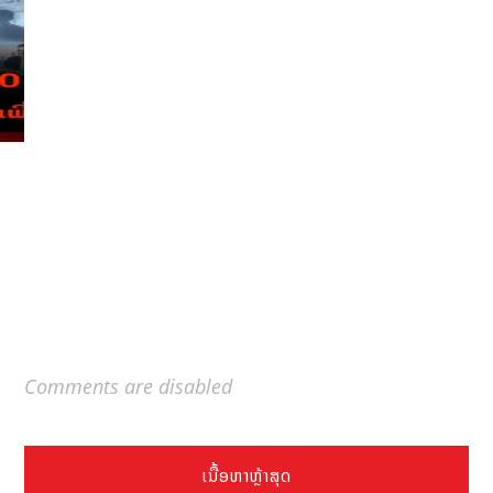
Comments are disabled
ເນື້ອຫາຫຼ້າສຸດ