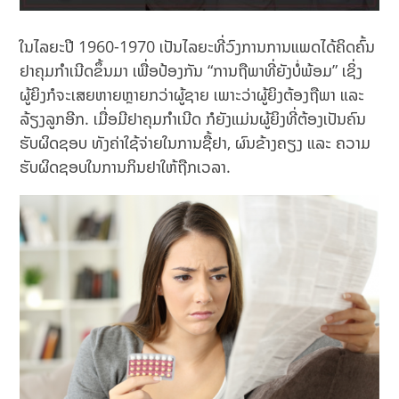
ໃນໄລຍະປີ 1960-1970 ເປັນໄລຍະທີ່ວົງການການແພດໄດ້ຄິດຄົ້ນ
ຢາຄຸມກຳເນີດຂຶ້ນມາ ເພື່ອປ້ອງກັນ “ການຖືພາທີ່ຍັງບໍ່ພ້ອມ” ເຊິ່ງ
ຜູ້ຍິງກໍຈະເສຍຫາຍຫຼາຍກວ່າຜູ້ຊາຍ ເພາະວ່າຜູ້ຍິງຕ້ອງຖືພາ ແລະ
ລ້ຽງລູກອີກ.​ ເມື່ອມີຢາຄຸມກຳເນີດ ກໍຍັງແມ່ນຜູ້ຍິງທີ່ຕ້ອງເປັນຄົນ
ຮັບຜິດຊອບ ທັງຄ່າໃຊ້ຈ່າຍໃນການຊື້ຢາ, ຜົນຂ້າງຄຽງ ແລະ ຄວາມ
ຮັບຜິດຊອບໃນການກິນຢາໃຫ້ຖືກເວລາ.