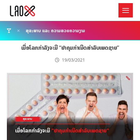
ສຸຂະພາບ ແລະ ຄວາມສວຍຄວາມງາມ
ເມື່ອໂລກກຳລັງຈະມີ “ຢາຄຸມກຳເນີດສຳລັບເພດຊາຍ”
19/03/2021