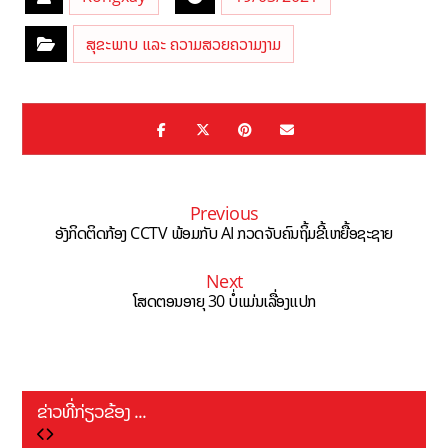
ສຸຂະພາບ ແລະ ຄວາມສວຍຄວາມງາມ
Previous
ອັງກິດຕິດກ້ອງ CCTV ພ້ອມກັບ AI ກວດຈັບຄົນຖິ້ມຂີ້ເຫຍື້ອຊະຊາຍ
Next
ໂສດຕອນອາຍຸ 30 ບໍ່ແມ່ນເລື່ອງແປກ
ຂ່າວທີ່ກ່ຽວຂ້ອງ ...