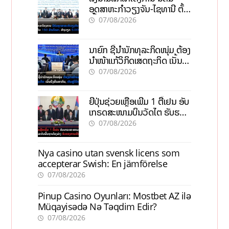
ອຸດສາຫະກຳວຽງຈັນ-ໄຊທານີ ຕັ້ງ
ເປົ້າດຶງທຶນ 150 ລ້ານໂດລາ, ສ້າງ
07/08/2026
ວຽກ 5.000 ຕຳແໜ່ງ
ນາຍົກ ຊີ້ນຳນັກທຸລະກິດໜຸ່ມ ຕ້ອງ
ນຳໜ້າແກ້ວິກິດເສດຖະກິດ ເນັ້ນດຶງ
ທຶນສາກົນ, ຫັນສູ່ດິຈິຕອນ
07/08/2026
ຍີ່ປຸ່ນຊ່ວຍເຫຼືອເພີ່ມ 1 ຕື້ເຢນ ອັບ
ເກຣດສະໜາມບິນວັດໄຕ ຮັບຮອງ
ການເຕີບໂຕ
07/08/2026
Nya casino utan svensk licens som
accepterar Swish: En jämförelse
07/08/2026
Pinup Casino Oyunları: Mostbet AZ ilə
Müqayisədə Nə Təqdim Edir?
07/08/2026