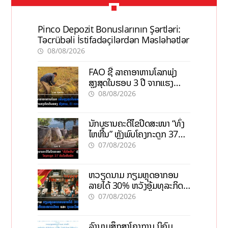
Pinco Depozit Bonuslarının Şərtləri:
Təcrübəli İstifadəçilərdən Məsləhətlər
08/08/2026
FAO ຊີ້ ລາຄາອາຫານໂລກພຸ່ງ
ສູງສຸດໃນຮອບ 3 ປີ ຈາກແຮງ
ກົດດັນຂອງສົງຄາມ, El nino
08/08/2026
ນັກບູຮານຄະດີໄຂປິດສະໜາ “ທົ່ງ
ໄຫຫີນ” ຫຼັງພົບໂຄງກະດູກ 37
ຄົນໃນຫີນຍັກ
07/08/2026
ຫວຽດນາມ ກຽມຫຼຸດອາກອນ
ລາຍໄດ້ 30% ຫວັງອູ້ມທຸລະກິດ
ຂະໜາດນ້ອຍ ແລະ ຈຸນລະ
07/08/2026
ວິສາຫະກິດ
ລົງນາມສຶກສາໂຄງການ ນິຄົມ