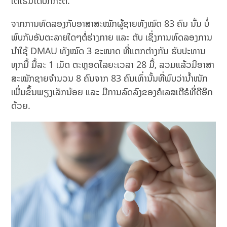
ເຕີໂຣນໄດ້ປົກກະຕິ.
ຈາກການທົດລອງກັບອາສາສະໝັກຜູ້ຊາຍທັງໝົດ 83 ຄົນ ນັ້ນ ບໍ່
ພົບກັບອັນຕະລາຍໃດໆຕໍ່ຮ່າງກາຍ ແລະ ຕັບ ເຊິ່ງການທົດລອງການ
ນຳໃຊ້ DMAU ທັງໝົດ 3 ຂະໜາດ ທີ່ແຕກຕ່າງກັນ ຮັບປະທານ
ທຸກມື້ ມື້ລະ 1 ເມັດ ຕະຫຼອດໄລຍະເວລາ 28 ມື້, ລວມແລ້ວມີອາສາ
ສະໝັກຊາຍຈຳນວນ 8 ຄົນຈາກ 83 ຄົນເທົ່ານັ້ນທີ່ພົບວ່ານ້ຳໜັກ
ເພີ່ມຂຶ້ນພຽງເລັກນ້ອຍ ແລະ ມີການລົດລົງຂອງຄໍເລສເຕີຣໍທີ່ດີອີກ
ດ້ວຍ.