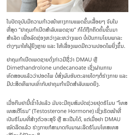
ໃນປັດຈຸບັນມີຄວາມກ້າວໜ້າທາງການແພດຂຶ້ນເລື້ອຍ​ໆ ຈົນໃນ
ທີ່ສຸດ “ຢາຄຸມກຳເນີດສຳລັບເພດຊາຍ” ກໍໄດ້ຖືກຄິດຄົ້ນຂຶ້ນມາ
ສຳເລັດ ເພື່ອລົດຊ່ອງຫວ່າງລະຫວ່າງເພດ ບໍ່ເປັນການໂຍນພາລະ
ຕ່າງໆມາໃຫ້ຜູ້ຍິງຫຼາຍ ແລະ ໃຫ້ເລື່ອງເພດມີຄວາມປອດໄພຍິ່ງຂຶ້ນ.
ຢາຄຸມກຳເນີດເພດຊາຍດັ່ງກ່າວມີຊື່ວ່າ DMAU ຫຼື
Dimethandrolone undecanoate ເຊິ່ງຜ່ານການ
ທົດສອບແລ້ວວ່າປອດໄພ ບໍ່ສົ່ງຜົນອັນຕະລາຍໃດໆຕໍ່ຮ່າງກາຍ ແລະ
ມີປະສິດທິພາບເທົ່າກັບຢາຄຸມກຳເນີດສຳລັບເພດຍິງ.
ເມື່ອກິນຢານີ້ເຂົ້າໄປແລ້ວ ມັນຈະມີຄຸນສົມບັດຊ່ວຍຢຸດຮໍໂມນ “ໂທສ
ເທສເຕີໂຣນ” (Testosterone Hormone) ເຊິ່ງເຮັດໜ້າທີ່
ເປັນຮໍໂມນທີ່ສ້າງຕົວອະສຸຈິ ຫຼື ສະເປີມໄດ້, ແຕ່ເມື່ອຢາ DMAU
ໝົດລິດແລ້ວ ຮ່າງກາຍກໍສາມາດກັບມາຜະລິດຮໍໂມນໂທສເທສ