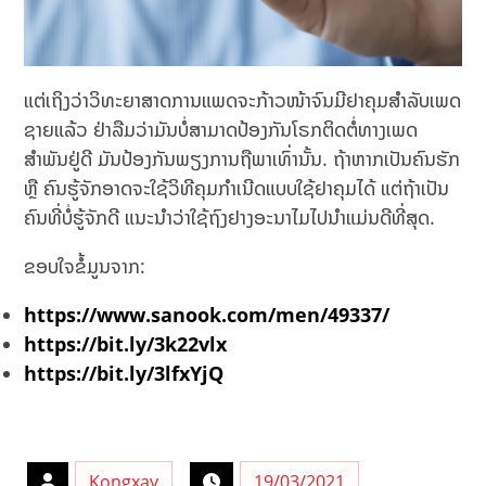
ແຕ່ເຖິງວ່າວິທະຍາສາດການແພດຈະກ້າວໜ້າຈົນມີຢາຄຸມສຳລັບເພດ
ຊາຍແລ້ວ ຢ່າລືມວ່າມັນບໍ່ສາມາດປ້ອງກັນໂຣກຕິດຕໍ່ທາງເພດ
ສຳພັນຢູ່ດີ ມັນປ້ອງກັນພຽງການຖືພາເທົ່ານັ້ນ. ຖ້າຫາກເປັນຄົນຮັກ
ຫຼື ຄົນຮູ້ຈັກອາດຈະໃຊ້ວິທີຄຸມກຳເນີດແບບໃຊ້ຢາຄຸມໄດ້ ແຕ່ຖ້າເປັນ
ຄົນທີ່ບໍ່ຮູ້ຈັກດີ ແນະນຳວ່າໃຊ້ຖົງຢາງອະນາໄມໄປນຳແມ່ນດີທີ່ສຸດ.
ຂອບໃຈຂໍ້ມູນຈາກ:
https://www.sanook.com/men/49337/
https://bit.ly/3k22vlx
https://bit.ly/3lfxYjQ
Kongxay
19/03/2021