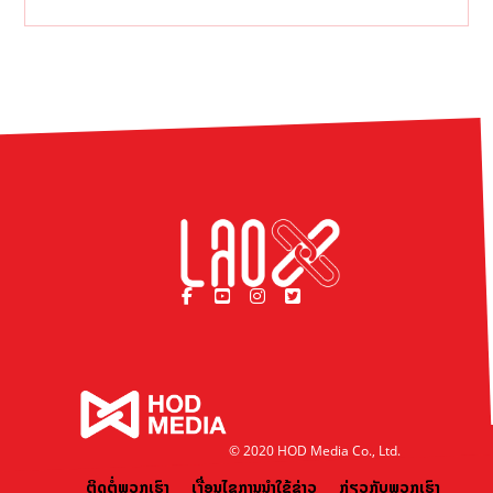
© 2020 HOD Media Co., Ltd.
ຕິດຕໍ່ພວກເຮົາ
ເງື່ອນໄຂການນຳໃຊ້ຂ່າວ
ກ່ຽວກັບພວກເຮົາ