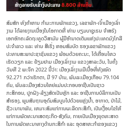
ສົມສັກ ທົງຄໍາຫານ ກໍາມະການພັກແຂວງ, ເລຂາພັກ-ເຈົ້າເມືອງເລົ່າ
ງາມ ໄດ້ລາຍງານເນື່ອງໃນໂອກາດທີ່ ທ່ານ ບຽມບາຊູເຣນ ຈຳສຣັງ
ເອກອັກຄະລັດຖະທູດວິສາມັນ ຜູ້ມີອຳນາດເຕັມແຫ່ງປະເທດມົງໂກລີ
ປະຈຳລາວ ແລະ ທ່ານ ສີເຮັ່ງ ຫອມສົມບັດ ຮອງເລຂາພັກແຂວງ
ປະທານສະພາປະຊາຊົນແຂວງ ພ້ອມດ້ວຍຄະນະ, ໄດ້ເຄື່ອນໄຫວ
ເຮັດວຽກ ແລະ ຢ້ຽມຢາມ ເມືອງເລົ່າງາມ ແຂວງສາລະວັນ, ໃນຄັ້ງ
ວັນທີ 2 ພະຈິກ 2022 ນີ້ວ່າ: ເມືອງເລົ່າງາມມີເນື້ອທີ່ທັງໝົດ
92.271 ກວ່າເຮັກຕາ, ມີ 97 ບ້ານ, ພົນລະເມືອງເກືອບ 79.104
ຄົນ, ພົນລະເມືອງສ່ວນໃຫຍ່ແມ່ນປະກອບອາຊີບເປັນຊາວ
ກະສິກອນ, ປູກຝັງ-ລ້ຽງສັດເປັນຫຼັກ ແລະ ອາຊີບການບໍລິການເປັນ
ສໍາຮອງ, ພູມສັນຖານອຸດົມສົມບູນໄປດ້ວຍແຫຼ່ງນໍ້າ, ອາກາດ, ປ່າໄມ້,
ຊີວະນານາພັນ, ເຫມາະສົມແກ່ການຜະລິດກະສິກໍາ, ເປັນເງື່ອນໄຂໃຫ້
ແກ່ການພັດທະນາເສດຖະກິດ-ສັງຄົມ, ກາຍເປັນເມືອງຍຸດທະສາດ
ໃນການພັດທະນາທາງດ້ານກະສິກໍາ ແລະ ອຸດສາຫະກໍາຂອງແຂວງ