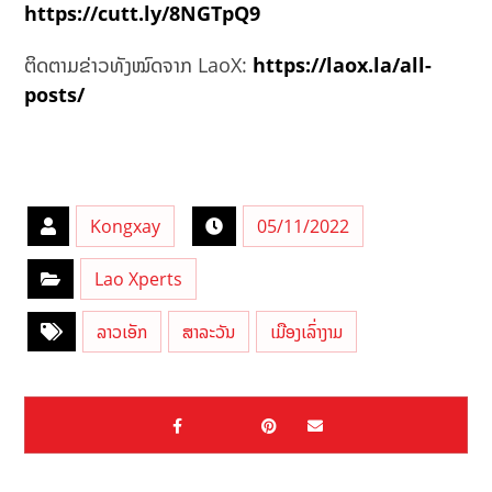
https://cutt.ly/8NGTpQ9
ຕິດຕາມຂ່າວທັງໝົດຈາກ LaoX:
https://laox.la/all-
posts/
Kongxay
05/11/2022
Lao Xperts
ລາວເອັກ
ສາລະວັນ
ເມືອງເລົ່າງາມ