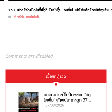
YouTube ໃຈດີ ເປີດຟີເຈີ້ເບິ່ງຄິບໄປນຳຫຼິ້ນແອັບອື່ນໄປນຳໄດ້ແລ້ວ ໂດຍບໍ່ຕ້ອງເຊົ່
ຂ່າວທົ່ວໄປ
ເທັກໂນໂລຢີ
,
Comments are disabled
ເນື້ອຫາຫຼ້າສຸດ
ນັກບູຮານຄະດີໄຂປິດສະໜາ “ທົ່ງ
ໄຫຫີນ” ຫຼັງພົບໂຄງກະດູກ 37
ຄົນໃນຫີນຍັກ
07/08/2026