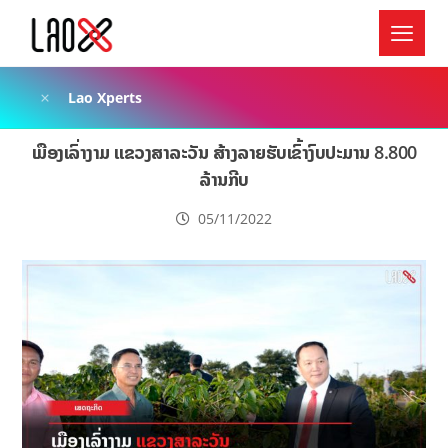
Lao Xperts
ເມືອງເລົ່າງາມ ແຂວງສາລະວັນ ສ້າງລາຍຮັບເຂົ້າງົບປະມານ 8.800
ລ້ານກີບ
05/11/2022