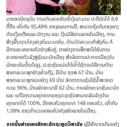
ມາຮອດປັດຈຸບັນ ການເກັບລາຍຮັບເຂົ້າງົບປະມານ ປະຕິບັດໄດ້ 8,8
ຕື້ກີບ ເທົ່າກັບ 95,48% ຂອງແຜນການປີ, ສາມາດກຸ້ມຕົນເອງທາງ
ດ້ານເງິນເດືອນພະນັກງານ ແລະ ເງິນບໍລິຫານພາຍໃນເມືອງ, ການ
ສ້າງພື້ນຖານໂຄງລ່າງຄົມມະນາຄົມ, ດ້ານວັດທະນະທໍາສັງຄົມ ກໍ
ມີການຂະຫຍາຍຕົວຢ່າງສົມຄູ່, ຕາໜ່າງການສຶກສາໄດ້ຮັບການ
ຂະຫຍາຍຕົວລົງສູ່ຊົນນະບົດເມືອງ ສຳເລັດການປະກາດເມືອງຈົບ
ມັດທະຍົມຕົ້ນບໍາລຸງ, ປະຊາຊົນແມ່ນໄດ້ເຂົ້າໃຊ້ການບໍລິການດ້ານ
ສາທາລະນະສຸກຢ່າງທົ່ວເຖິງ, ມີບ້ານ ຊຈສ 67 ບ້ານ, ບ້ານ
ສາທາລະນະສຸກແບບຢ່າງ 69 ບ້ານ ອັດຕາການຊົມໃຊ້ນ້ຳສະອາດ
ກວມ 96%, ບ້ານພັດທະນາມີ 62 ບ້ານ, ການພັດທະນາຊົນນະບົດ
ແລະ ແກ້ໄຂຄວາມທຸກຍາກຂອງປະຊາຊົນສາມາດລົບລ້າງບ້ານ
ທຸກຍາກໄດ້ 100%, ມີຄອບຄົວທຸກຍາກ 148 ຄອບຄົວ, ເທົ່າກັບ
1,08% ຂອງຈໍານວນຄອບຄົວທັງໝົດພາຍໃນເມືອງ.
ຈາກນັ້ນທ່ານເອກອັກຄະລັດຖະທູດວິສາມັນ
ຜູ້ມີອຳນາດເຕັມແຫ່ງ