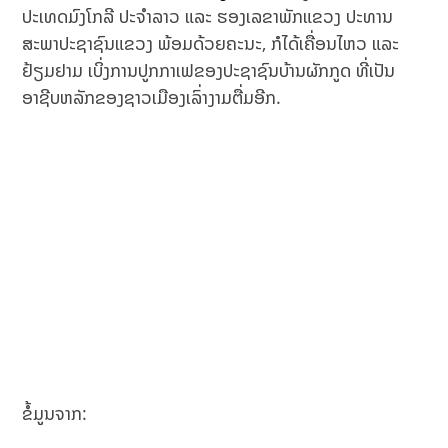
ປະເທດມົງໂກລີ ປະຈຳລາວ ແລະ ຮອງເລຂາພັກແຂວງ ປະທານ
ສະພາປະຊາຊົນແຂວງ ພ້ອມດ້ວຍຄະນະ, ກໍໄດ້ເຄື່ອນໄຫວ ແລະ
ຢ້ຽມຢາມ ເບິ່ງການປູກກາເຟຂອງປະຊາຊົນບ້ານຜັກກູດ ທີ່ເປັນ
ອາຊີບຫລັກຂອງຊາວເມືອງເລົ່າງາມຕື່ມອີກ.
ຂໍ້ມູນຈາກ: