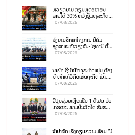
ຫວຽດນາມ ກຽມຫຼຸດອາກອນ
ລາຍໄດ້ 30% ຫວັງອູ້ມທຸລະກິດ
ຂະໜາດນ້ອຍ ແລະ ຈຸນລະ
07/08/2026
ວິສາຫະກິດ
ລົງນາມສຶກສາໂຄງການ ນິຄົມ
ອຸດສາຫະກຳວຽງຈັນ-ໄຊທານີ ຕັ້ງ
ເປົ້າດຶງທຶນ 150 ລ້ານໂດລາ, ສ້າງ
07/08/2026
ວຽກ 5.000 ຕຳແໜ່ງ
ນາຍົກ ຊີ້ນຳນັກທຸລະກິດໜຸ່ມ ຕ້ອງ
ນຳໜ້າແກ້ວິກິດເສດຖະກິດ ເນັ້ນດຶງ
ທຶນສາກົນ, ຫັນສູ່ດິຈິຕອນ
07/08/2026
ຍີ່ປຸ່ນຊ່ວຍເຫຼືອເພີ່ມ 1 ຕື້ເຢນ ອັບ
ເກຣດສະໜາມບິນວັດໄຕ ຮັບຮອງ
ການເຕີບໂຕ
07/08/2026
ຈຳປາສັກ ເລັ່ງກຽມຄວາມພ້ອມ “ປີ