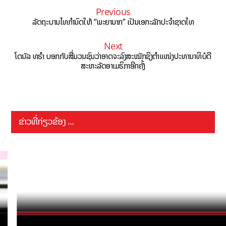
Previous
ລັດຖະບານໄທກຳນົດໃຫ້ “ພະຍານາກ” ເປັນເອກະລັກປະຈຳຊາດໄທ
Next
ໂດນັລ ທຣຳ ບອກກັບສື່ມວນຊົນວ່າອາດຈະລົງສະໝັກຊິງຕໍາແໜ່ງປະທານາທິບໍດີ
ສະຫະລັດອາເມຣິກາອີກຄັ້ງ
ຂ່າວທີ່ກ່ຽວຂ້ອງ ...