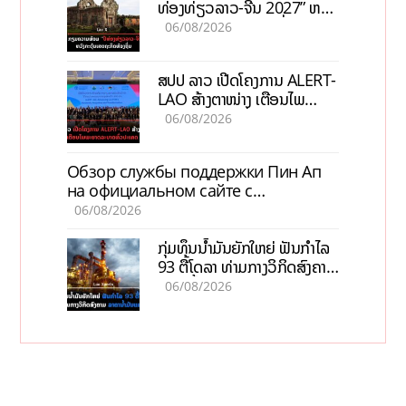
ທ່ອງທ່ຽວລາວ-ຈີນ 2027” ຫວັງ
ກະຕຸ້ນເສດຖະກິດທ້ອງຖິ່ນ
06/08/2026
ສປປ ລາວ ເປີດໂຄງການ ALERT-
LAO ສ້າງຕາໜ່າງ ເຕືອນໄພ
ພະຍາດລະບາດທົ່ວປະເທດ
06/08/2026
Обзор службы поддержки Пин Ап
на официальном сайте с
актуальной информацией
06/08/2026
ກຸ່ມທຶນນ້ຳມັນຍັກໃຫຍ່ ຟັນກຳໄລ
93 ຕື້ໂດລາ ທ່າມກາງວິກິດສົງຄາມ
ລາຄານໍ້າມັນແພງ
06/08/2026