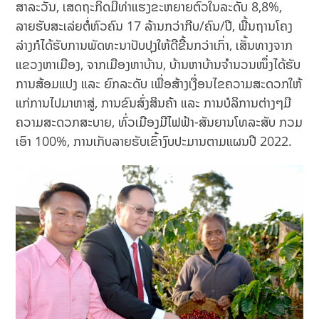
ສາລະວັນ, ເສດຖະກິດມີທ່າແຮງຂະຫຍາຍຕົວໃນລະດັບ 8,8%,
ລາຍຮັບສະເລ່ຍຕໍ່ຫົວຄົນ 17 ລ້ານກວ່າກີບ/ຄົນ/ປີ, ພື້ນຖານໂຄງ
ລ່າງກໍໄດ້ຮັບການພັດທະນາປັບປຸງໃຫ້ດີຂື້ນກວ່າເກົ່າ, ເສັ້ນທາງຈາກ
ແຂວງຫາເມືອງ, ຈາກເມືອງຫາບ້ານ, ບ້ານຫາບ້ານຈໍານວນໜຶ່ງໄດ້ຮັບ
ການສ້ອມແປງ ແລະ ຍົກລະດັບ ເພື່ອສ້າງເງື່ອນໄຂຄວາມສະດວກໃຫ້
ແກ່ການໄປມາຫາສູ່, ການຂົນສົ່ງສິນຄ້າ ແລະ ການບໍລິການຕ່າງໆມີ
ຄວາມສະດວກສະບາຍ, ທົ່ວເມືອງມີໄຟຟ້າ-ສັນຍານໂທລະສັບ ກວມ
ເອົາ 100%, ການເກັບລາຍຮັບເຂົ້າງົບປະມານຕາມແຜນປີ 2022.