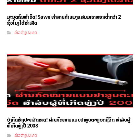
ມະນຸດຄົນທຳອິດ! Sawe ທຳລາຍກຳແພງແລ່ນມາຣາທອນຕ່ຳກວ່າ 2
ຊົ່ວໂມງໄດ້ສຳເລັດ
ຂ່າວຕ່າງປະເທດ
ອັງກິດສ້າງປະຫວັດສາດ! ຜ່ານກົດໝາຍແບນຢາສູບຕະຫຼອດຊີວິດ ສຳລັບຜູ້
ທີ່ເກີດຫຼັງປີ 2008
ຂ່າວຕ່າງປະເທດ