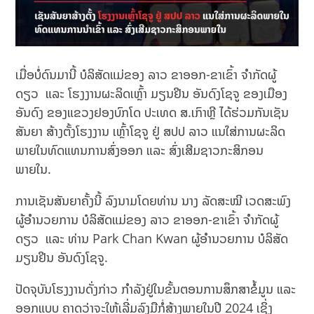
ເມື່ອບໍ່ດົນມານີ້ ບໍລິສັດແມ່ຂອງ ລາວ ຂາອອກ-ຂາເຂົ້າ ຈຳກັດຜູ້
ດຽວ ແລະ ໂຮງງານຜະລິດເຫຼົ້າ ມຽນຢີນ ອັນດົງໂຊຈູ ຂອງເມືອງ
ອັນດົງ ຂອງແຂວງຢອງບົກໂດ ປະເທດ ສ.ເກົາຫຼີ ໄດ້ຮ່ວມກັນເຊັນ
ສັນຍາ ສ້າງຕັ້ງໂຮງງານ ເຫຼົ້າໂຊຈູ ຢູ່ ສປປ ລາວ ແນໃສ່ການຜະລິດ
ພາຍໃນທົດແທນການສົ່ງອອກ ແລະ ສົ່ງເສີມຊາວກະສິກອນ
ພາຍໃນ.
ການເຊັນສັນຍາຄັ້ງນີ້ ລົງນາມໂດຍທ່ານ ນາງ ລັດສະໝີ ເວດສະພົງ
ຜູ້ອຳນວຍການ ບໍລິສັດແມ່ຂອງ ລາວ ຂາອອກ-ຂາເຂົ້າ ຈຳກັດຜູ້
ດຽວ ແລະ ທ່ານ Park Chan Kwan ຜູ້ອຳນວຍການ ບໍລິສັດ
ມຽນຢີນ ອັນດົງໂຊຈູ.
ປັດຈຸບັນໂຮງງານດັ່ງກ່າວ ກຳລັງຢູ່ໃນຂັ້ນຕອນການສຶກສາຂໍ້ມູນ ແລະ
ອອກແບບ ຄາດວ່າຈະໃຫ້ເລີ່ມລົງມືກໍ່ສ້າງພາຍໃນປີ 2024 ເຊິ່ງ