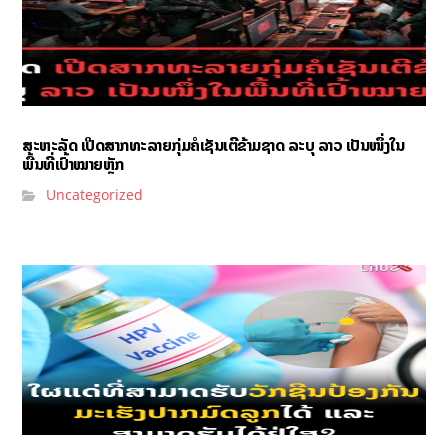
ສະຫະລັດ ເປີດສາກທະລາຍກຸ່ມຄໍເຊັນເຕີຂ້າມຊາດ ລະບຸ ລາວ ເປັນໜຶ່ງໃນ
ພື້ນທີ່ເປົ້າໝາຍຫຼັກ
Uncategorized