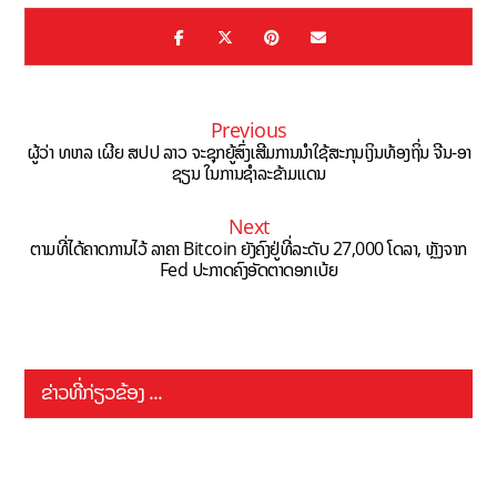
Previous
ຜູ້ວ່າ ທຫລ ເຜີຍ ສປປ ລາວ ຈະຊຸກຍູ້ສົ່ງເສີມການນຳໃຊ້ສະກຸນເງິນທ້ອງຖິ່ນ ຈີນ-ອາ
ຊຽນ ໃນການຊຳລະຂ້າມແດນ
Next
ຕາມທີ່ໄດ້ຄາດການໄວ້ ລາຄາ Bitcoin ຍັງຄົງຢູ່ທີ່ລະດັບ 27,000 ໂດລາ, ຫຼັງຈາກ
Fed ປະກາດຄົງອັດຕາດອກເບ້ຍ
ຂ່າວທີ່ກ່ຽວຂ້ອງ ...