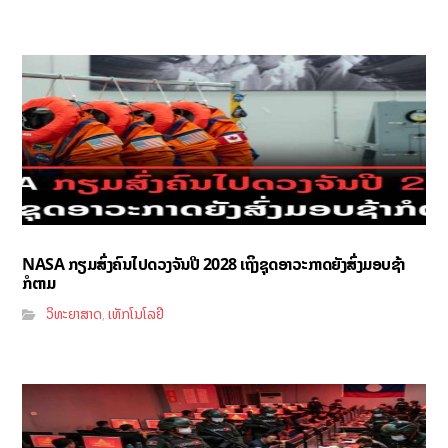
NASA ກຽມສົ່ງຄົນໄປດວງຈັນປີ 2028 ເຖິງຊຸດອາວະກາດຍັງສົ່ງມອບຊ້າ
ກໍຕາມ
ວິທະຍາສາດ
ເທັກໂນໂລຢີ
,