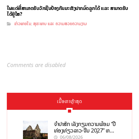
ໃຜແດ່ທີ່ສາມາດຮັບວັກຊີນປ້ອງກັນມະເຮັງປາກມົດລູກໄດ້ ແລະ ສາມາດຮັບ
ໄດ້ຢູ່ໃສ?
ຂ່າວພາຍໃນ
ສຸຂະພາບ ແລະ ຄວາມສວຍຄວາມງາມ
,
Comments are disabled
ເນື້ອຫາຫຼ້າສຸດ
ຈຳປາສັກ ເລັ່ງກຽມຄວາມພ້ອມ “ປີ
ທ່ອງທ່ຽວລາວ-ຈີນ 2027” ຫວັງ
ກະຕຸ້ນເສດຖະກິດທ້ອງຖິ່ນ
06/08/2026