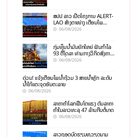
ສປປ ລາວ ເປີດໂຄງການ ALERT-
LAO ສ້າງຕາໜ່າງ ເຕືອນໄພ
ພະຍາດລະບາດທົ່ວປະເທດ
06/08/2026
ກຸ່ມທຶນນ້ຳມັນຍັກໃຫຍ່ ຟັນກຳໄລ
93 ຕື້ໂດລາ ທ່າມກາງວິກິດສົງຄາມ
ລາຄານໍ້າມັນແພງ
06/08/2026
ດ່ວນ! ແຈ້ງເຕືອນໄພນໍ້າຖ້ວມ 3 ສາຍນໍ້າຫຼັກ ລະດັບ
ນໍ້າໃກ້ແຕະຈຸດອັນຕະລາຍ
06/08/2026
ລາຄາຄຳໂລກຟື້ນໂຕແຮງ ດັນລາຄາ
ຄຳໃນລາວທະລຸ 47 ລ້ານກີບຕໍ່ບາດ
06/08/2026
ລາວຖອດບົດຮຽນຫວຽດນາມ