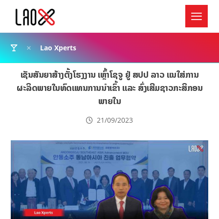
Lao Xperts
ເຊັນສັນຍາສ້າງຕັ້ງໂຮງງານ ເຫຼົ້າໂຊຈູ ຢູ່ ສປປ ລາວ ແນໃສ່ການ
ຜະລິດພາຍໃນທົດແທນການນຳເຂົ້າ ແລະ ສົ່ງເສີມຊາວກະສິກອນ
ພາຍໃນ
21/09/2023