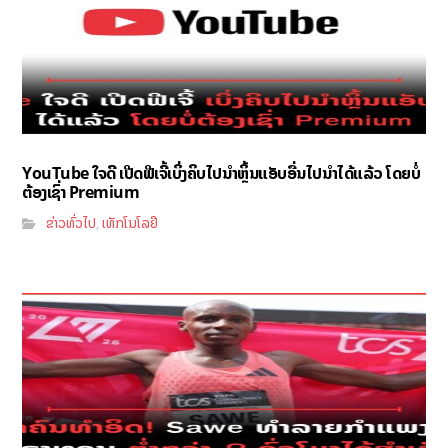
YouTube ໃຈດີ ເປີດຟີເຈີ້ເບິ່ງຄິບໄປນຳຫຼິ້ນແອັບອື່ນໄປນຳໄດ້ແລ້ວ ໂດຍບໍ່
ຕ້ອງເຊົ່າ Premium
ຂ່າວທົ່ວໄປ
ເທັກໂນໂລຢີ
,