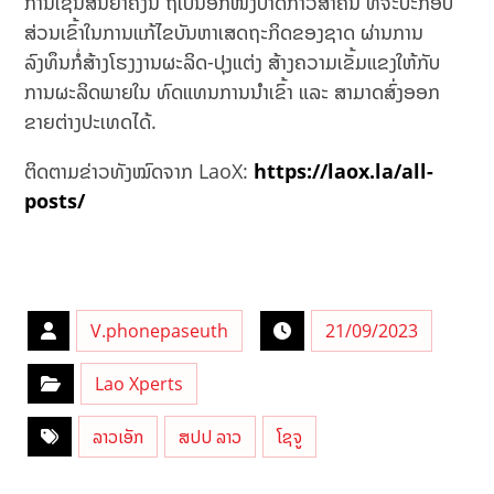
ການເຊັນສັນຍາຄັ້ງນີ້ ຖືເປັນອີກໜຶ່ງບາດກ້າວສຳຄັນ ທີ່ຈະປະກອບ
ສ່ວນເຂົ້າໃນການແກ້ໄຂບັນຫາເສດຖະກິດຂອງຊາດ ຜ່ານການ
ລົງທຶນກໍ່ສ້າງໂຮງງານຜະລິດ-ປຸງແຕ່ງ ສ້າງຄວາມເຂັ້ມແຂງໃຫ້ກັບ
ການຜະລິດພາຍໃນ ທົດແທນການນຳເຂົ້າ ແລະ ສາມາດສົ່ງອອກ
ຂາຍຕ່າງປະເທດໄດ້.
ຕິດຕາມຂ່າວທັງໝົດຈາກ LaoX:
https://laox.la/all-
posts/
V.phonepaseuth
21/09/2023
Lao Xperts
ລາວເອັກ
ສປປ ລາວ
ໂຊຈູ