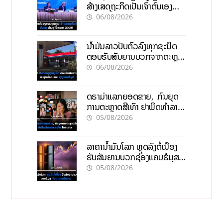
ສ້າງເສດຖະກິດເປັນເຈົ້າຕົນເອງ
ກ້າວສູ່ເປົ້າໝາຍ 2035
06/08/2026
ນໍ້າມັນລາວປັບຕົວລົງທຸກຊະນິດ
ຕອບຮັບສັນຍານບວກຈາກຕະຫຼາດ
ໂລກ ແລະ ຊ່ອງແຄບຮໍມູສ
06/08/2026
ດຣາມ່າແລກຍອດຂາຍ, ກົນຍຸດ
ການຕະຫຼາດສີເທົາ ຢາພິດທຳລາຍ
ທຸລະກິດ ໄລຍະຍາວ
05/08/2026
ລາຄານ້ຳມັນໂລກ ຫຼຸດລົງຕໍ່ເນື່ອງ
ຮັບສັນຍານບວກຊ່ອງແຄບຮໍມຸສ
ຈັບຕາລາຄາໃນລາວ
05/08/2026