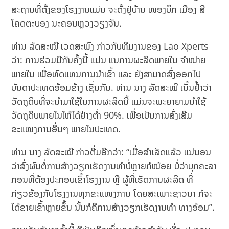
ສະຖານທີ່ຕັ້ງຂອງໂຮງງານແມ່ນ ຈະຕັ້ງຢູ່ບ້ານ ໜອງບຶກ ເມືອງ ສີ
ໂຄດຕະບອງ ນະຄອນຫຼວງວຽງຈັນ.
ທ່ານ ລັດສະໝີ ເວດສະພົງ ກ່າວກັບທີມງານຂອງ Lao Xperts
ວ່າ: ການຮ່ວມມືກັນຄັ້ງນີ້ ແມ່ນ ແນການຜະລິດພາຍໃນ ຈຳໜ່າຍ
ພາຍໃນ ເພື່ອທົດແທນການນຳເຂົ້າ ແລະ ຍັງສາມາດສົ່ງອອກໄປ
ບັນດາປະເທດອ້ອມຂ້າງ ເຊັ່ນກັນ. ທ່ານ ນາງ ລັດສະໝີ ເນັ້ນຢໍ້າວ່າ
ວັດຖຸດິບທີ່ຈະນຳມາໃຊ້ໃນການຜະລິດນີ້ ແມ່ນຈະພະຍາຍາມນຳໃຊ້
ວັດຖຸດິບພາຍໃນໃຫ້ໄດ້ຢ່າງຕ່ຳ 90%. ເພື່ອເປັນການສົ່ງເສີມ
ຂະແໜງການອື່ນໆ ພາຍໃນປະເທດ.
ທ່ານ ນາງ ລັດສະໝີ ກ່າວຕື່ມອີກວ່າ: “ເມື່ອສຳເລັດແລ້ວ ແນ່ນອນ
ວ່າສົ່ງຜົນຕໍ່ການສ້າງວຽກເຮັດງານທຳບໍ່ຫຼາຍກໍໜ້ອຍ ບໍ່ວ່າບຸກຄະລາ
ກອນທີ່ຕ້ອງປະກອບເຂົ້າໂຮງງານ ຫຼື ຜູ້ທີ່ເຮັດການຜະລິດ ທີ່
ກ່ຽວຂ້ອງກັບໂຮງງານທຸກຂະແໜງການ ໂດຍສະເພາະຊາວນາ ກໍຈະ
ໄດ້ຂາຍເຂົ້າຫຼາຍຂຶ້ນ ນັ້ນກໍຄືການສ້າງວຽກເຮັດງານທຳ ທາງອ້ອມ”.