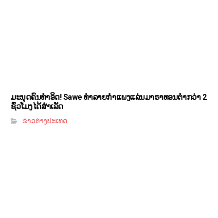
ມະນຸດຄົນທຳອິດ! Sawe ທຳລາຍກຳແພງແລ່ນມາຣາທອນຕ່ຳກວ່າ 2
ຊົ່ວໂມງໄດ້ສຳເລັດ
ຂ່າວຕ່າງປະເທດ