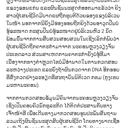
ຫຼັງຈາກທີ່ນຳສົບດັ່ງກ່າວໄປຊັນນະສູດທີ່ສະຖາບັນນິຕິເວດ
ແຂວງຂອນແກ່ນ ແລະຜົນຊັນນະສູດກໍອອກມາແລ້ວວ່າ ຍິງ
ສາວຜູ້ເສຍຊີວິດມີບາດແຜຖືກທຸບຕີດ້ວຍຂອງແຂງບໍລິເວນ
ໃບໜ້າ ນອກຈາກນີຍັງມີຮ່ອງຮອຍຖືກຍິງດ້ວຍອາວຸດປືນບໍ່
ຮູ້ຂະໜາດ ກະສຸນປືນບໍ່ຮູ້ຂະໜາດຢູ່ບໍລິເວນຫົວ 2 ນັດ
ພ້ອມນັ້ນຈາກການສືບສວນສອບສວນໃນເຊີງເລິກກໍພົບວ່າ
ຜູ້ເສຍຊີວິດຖືກຄາຕະກຳມາຈາກ ນະຄອນຫຼວງວຽງຈັນ
ປະເທດລາວ ສ່ວນສາເຫດການຄາຕະກໍາຍັງບໍ່ຮູ້ທີ່ມາ
ເນື່ອງຈາກທາງຕໍາຫຼວດໄທບໍ່ມີອໍານາດໃນການກວດສອບ
ລະຫວ່າງປະເທດ ແລະຍັງຖ້າຜົນກວດຈາກ DNA ອີກຮອບ
ທີ່ສົ່ງກວດຢ່າງລະອຽດທີ່ສະຖາບັນນິຕິເວດ ກທມ (ກຸງເທບ
ມະຫານະຄອນ).
ຈາກການກວດສອບຂໍ້ມູນມີຄົນຈາກນະຄອນຫຼວງວຽງຈັນ
ເຊິ່ງເປັນຄອບຄົວນັກທຸລະກິດ ໄດ້ຕິດຕໍ່ປະສານກັບທາງ
ເຈົ້າໜ້າທີ່ ເພື່ອເດີນທາງມາກວດສອບຮູບປະພັນສັນຖານ
ລວມເຖິງຜົນຊັນນະສູດສົບຜູ້ເສຍຊີວິດ ໂດຍທາງຍາດເຊື່ອ