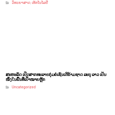
ວິທະຍາສາດ
ເທັກໂນໂລຢີ
,
ສະຫະລັດ ເປີດສາກທະລາຍກຸ່ມຄໍເຊັນເຕີຂ້າມຊາດ ລະບຸ ລາວ ເປັນ
ໜຶ່ງໃນພື້ນທີ່ເປົ້າໝາຍຫຼັກ
Uncategorized