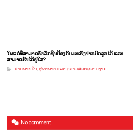
ໃຜແດ່ທີ່ສາມາດຮັບວັກຊີນປ້ອງກັນມະເຮັງປາກມົດລູກໄດ້ ແລະ
ສາມາດຮັບໄດ້ຢູ່ໃສ?
ຂ່າວພາຍໃນ
ສຸຂະພາບ ແລະ ຄວາມສວຍຄວາມງາມ
,
No comment