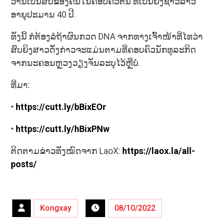
ວ່ານີ້ເປັນສົບຂອງຄົນໃນຄອບຄົວຕົນ ທີ່ເປັນຍິງຊາວລາວ
ອາຍຸປະມານ 40 ປີ.
ທັງນີ້ ກໍຕ້ອງລໍຖ້າຜົນກວດ DNA ຈາກທາງເຈົ້າໜ້າທີ່ໄທວ່າ
ສົບຍິງສາວດັ່ງກ່າວຈະແມ່ນຕາມທີ່ຄອບຄົວນັກທຸລະກິດ
ຈາກນະຄອນຫຼວງວຽງຈັນລະບຸໄວ້ຫຼືບໍ່.
ທີ່ມາ:
•
https://cutt.ly/bBixEOr
•
https://cutt.ly/hBixPNw
ຕິດຕາມຂ່າວທັງໝົດຈາກ LaoX:
https://laox.la/all-
posts/
Kongxay
08/10/2022