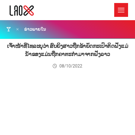
ຂ່າວພາຍໃນ
ເຈົ້າໜ້າທີ່ໄທລະບຸວ່າ ສົບຍິງສາວຖືກຂ້າຍັດກະເປົາຕິດຝັ່ງແມ່
ນ້ຳຂອງແມ່ນຖືກຄາຕະກໍາມາຈາກຝັ່ງລາວ
08/10/2022