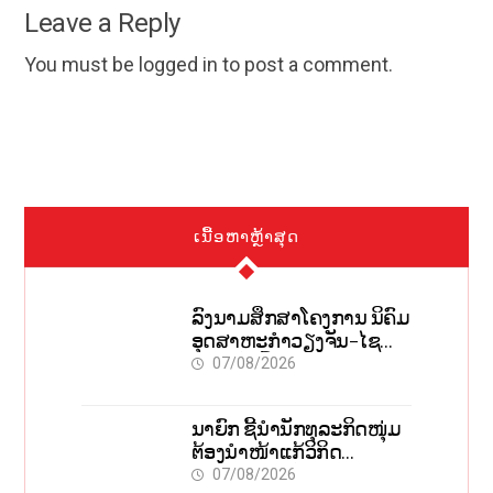
Leave a Reply
You must be
logged in
to post a comment.
ເນື້ອຫາຫຼ້າສຸດ
ລົງນາມສຶກສາໂຄງການ ນິຄົມ
ອຸດສາຫະກຳວຽງຈັນ-ໄຊ
ທານີ ຕັ້ງເປົ້າດຶງທຶນ 150 ລ້ານ
07/08/2026
ໂດລາ, ສ້າງວຽກ 5.000
ຕຳແໜ່ງ
ນາຍົກ ຊີ້ນຳນັກທຸລະກິດໜຸ່ມ
ຕ້ອງນຳໜ້າແກ້ວິກິດ
ເສດຖະກິດ ເນັ້ນດຶງທຶນ
07/08/2026