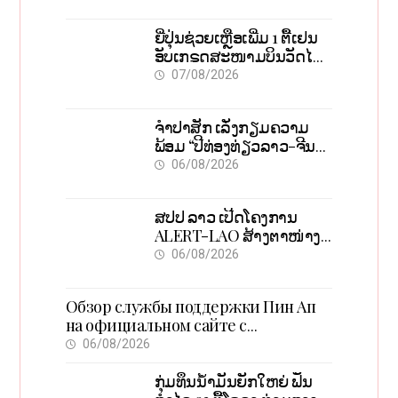
ສາກົນ, ຫັນສູ່ດິຈິຕອນ
ຍີ່ປຸ່ນຊ່ວຍເຫຼືອເພີ່ມ 1 ຕື້ເຢນ
ອັບເກຣດສະໜາມບິນວັດໄຕ
ຮັບຮອງການເຕີບໂຕ
07/08/2026
ຈຳປາສັກ ເລັ່ງກຽມຄວາມ
ພ້ອມ “ປີທ່ອງທ່ຽວລາວ-ຈີນ
2027” ຫວັງກະຕຸ້ນເສດຖະກິດ
06/08/2026
ທ້ອງຖິ່ນ
ສປປ ລາວ ເປີດໂຄງການ
ALERT-LAO ສ້າງຕາໜ່າງ
ເຕືອນໄພພະຍາດລະບາດທົ່ວ
06/08/2026
ປະເທດ
Обзор службы поддержки Пин Ап
на официальном сайте с
актуальной информацией
06/08/2026
ກຸ່ມທຶນນ້ຳມັນຍັກໃຫຍ່ ຟັນ