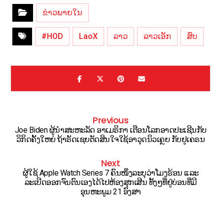
ຂ່າວພາຍໃນ
#HOD
LaoX
ລາວ
ລາວເອັກ
ສົບ
Previous
Joe Biden ຜູ້ນຳສະຫະລັດ ອາເມຣິກາ ເຕືອນໂລກອາດປະເຊີນກັບ
ວິກິດຄັ້ງໃຫຍ່ ຖ້າຣັດເຊຍຕັດສິນໃຈໃຊ້ອາວຸດນິວເຄຼຍ ກັບຢູເຄຣນ
Next
ຜູ້ໃຊ້ Apple Watch Series 7 ຄົນໜຶ່ງລະບຸວ່າໂມງຮ້ອນ ແລະ
ລະເບີດອອກຈົນຕົນເອງໄດ້ໄປຫ້ອງສຸກເສີນ ທັ້ງໆທີ່ຢູ່ບ່ອນທີ່ມີ
ອຸນຫະພູມ 21 ອົງສາ