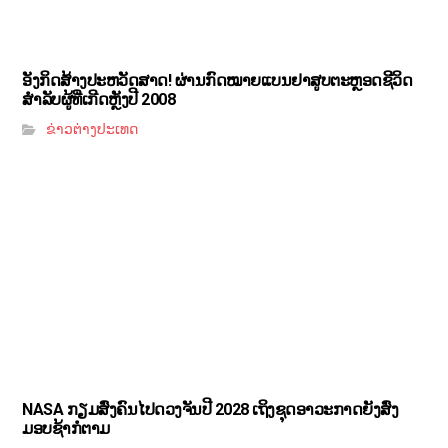
ອັງກິດສ້າງປະຫວັດສາດ! ຜ່ານກົດໝາຍແບນຢາສູບຕະຫຼອດຊີວິດ
ສຳລັບຜູ້ທີ່ເກີດຫຼັງປີ 2008
ຂ່າວຕ່າງປະເທດ
NASA ກຽມສົ່ງຄົນໄປດວງຈັນປີ 2028 ເຖິງຊຸດອາວະກາດຍັງສົ່ງ
ມອບຊ້າກໍຕາມ