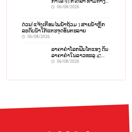
ກຳໄລ 93 ຕື້ໂດລາ ທ່າມກາງ
ວິກິດສົງຄາມ ລາຄານໍ້າມັນ
06/08/2026
ແພງ
ດ່ວນ! ແຈ້ງເຕືອນໄພນໍ້າຖ້ວມ 3 ສາຍນໍ້າຫຼັກ
ລະດັບນໍ້າໃກ້ແຕະຈຸດອັນຕະລາຍ
06/08/2026
ລາຄາຄຳໂລກຟື້ນໂຕແຮງ ດັນ
ລາຄາຄຳໃນລາວທະລຸ 47
ລ້ານກີບຕໍ່ບາດ
06/08/2026