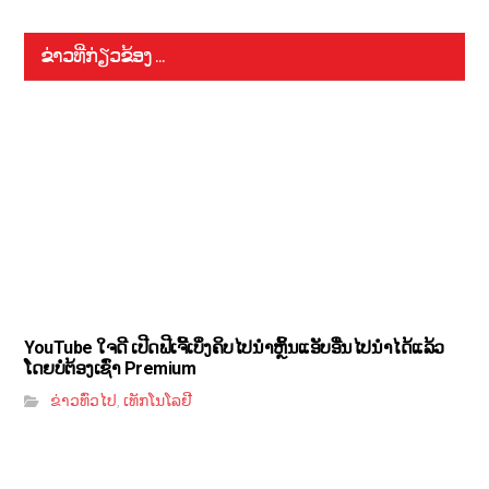
ຂ່າວທີ່ກ່ຽວຂ້ອງ ...
YouTube ໃຈດີ ເປີດຟີເຈີ້ເບິ່ງຄິບໄປນຳຫຼິ້ນແອັບອື່ນໄປນຳໄດ້ແລ້ວ
ໂດຍບໍ່ຕ້ອງເຊົ່າ Premium
ຂ່າວທົ່ວໄປ
ເທັກໂນໂລຢີ
,