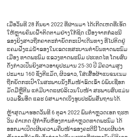
ເມື່ອວັນທີ 28 ກັນຍາ 2022 ທີ່ຜ່ານມາ ໄດ້ເກີດເຫດທີ່ເຮັດ
ໃຫ້ຫຼາຍຄົນເຝົ້າຕິດຕາມຢ່າງໃກ້ຊິດ ເນື່ອງຈາກກໍລະນີ
ຂອງຍິງສາວຖືກຄາຕະກໍາຍັດກະເປົາເດີນທາງ ທີ່ໄປຕິດຢູ່
ແຄມຝັ່ງແມ່ນ້ຳຂອງໃນເຂດເທສະບານຕໍາບົນທາດພະນົມ
ເມືອງ ທາດພະນົມ ແຂວງທາດພະນົມ ປະເທດໄທ ໂດຍສົບ
ດັ່ງກ່າວເປັນຍິງສາວອາຍຸປະມານ 25-30 ປີ ມີຄວາມສູງ
ປະມານ 160 ຊັງຕີແມັດ, ຜິວຂາວ, ໃສ່ເສື້ອຜ້າແບຣນເນມ
ຖືກຍັດກະເປົາໃນສະພາບນັ່ງກົ້ມໜ້າຂົດເຂົ່າ ບໍ່ພົບເຊືອກ
ມັດມືຫຼືຕີນ ແຕ່ມີບາດແຜບໍລິເວນໃບໜ້າ ສະພາບສົບແມ່ນ
ບວມຂຶ້ນອືດ ແລະ ບໍ່ສາມາດເບິ່ງຮູບປະພັນສັນຖານໄດ້.
ຫຼ້າສຸດມາຮອດວັນທີ 6 ຕຸລາ 2022 ພົນຕໍາຫຼວດເອກ ຖະຫ
ວິນ ຄໍາເກດ ຜູ້ກໍາກັບຫ້ອງການຕໍາຫຼວດທາດພະນົມ ໄດ້
ອອກມາເປີດເຜີຍຄວາມຄືບໜ້າຂອງຄະດີນີ້ ໂດຍເຜີຍວ່າ