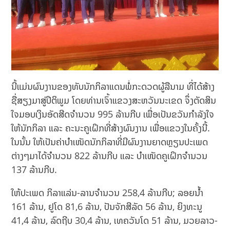
ນີ້ແມ່ນຜົນງານຂອງທັບນັກກິລາແດນພໍ່ກະດວດຜູ້ລືນາມ ທີ່ໄດ້ສ້າງ
ຊື່ສຽງມາສູ່ປິຕິພູມ ໂດຍທ່ານເຈົ້າແຂວງສະຫວັນນະເຂດ ຈຶ່ງຕັດສິນ
ໃຈມອບເງິນອັດສີດຈໍານວນ 995 ລ້ານກີບ ເພື່ອເປັນຂວັນກຳລັງໃຈ
ໃຫ້ນັກກິລາ ແລະ ຄະນະຄູເຝິກທີ່ສ້າງຜົນງານ ເພື່ອແຂວງໃນຄັ້ງນີ້.
ໃນນັ້ນ ໃຫ້ເປັນຄ່າບໍາເໜັດນັກກິລາທີ່ມີຜົນງານຍາດຫຼຽນປະເພດ
ຕ່າງໆມາໄດ້ຈໍານວນ 822 ລ້ານກີບ ແລະ ບໍາເໜັດຄູເຝິກຈໍານວນ
137 ລ້ານກີບ.
ໃຫ້ປະເພດ ກິລາແລ່ນ-ລານຈໍານວນ 258,4 ລ້ານກີບ; ລອຍນໍ້າ
161 ລ້ານ, ຢູໂດ 81,6 ລ້ານ, ປັນຈັກສີລັດ 56 ລ້ານ, ຍິງທະນູ
41,4 ລ້ານ, ລົດຖີບ 30,4 ລ້ານ, ເທຄວັນໂດ 51 ລ້ານ, ມວຍລາວ-