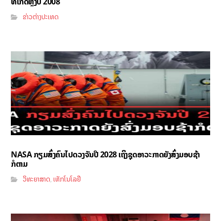
ທີ່ເກີດຫຼັງປີ 2008
ຂ່າວຕ່າງປະເທດ
NASA ກຽມສົ່ງຄົນໄປດວງຈັນປີ 2028 ເຖິງຊຸດອາວະກາດຍັງສົ່ງມອບຊ້າ
ກໍຕາມ
ວິທະຍາສາດ
ເທັກໂນໂລຢີ
,