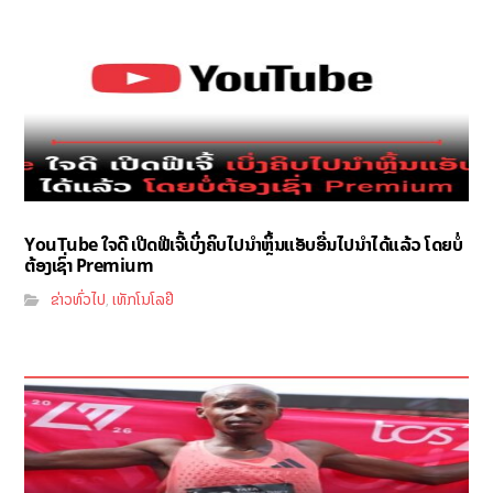
YouTube ໃຈດີ ເປີດຟີເຈີ້ເບິ່ງຄິບໄປນຳຫຼິ້ນແອັບອື່ນໄປນຳໄດ້ແລ້ວ ໂດຍບໍ່
ຕ້ອງເຊົ່າ Premium
ຂ່າວທົ່ວໄປ
ເທັກໂນໂລຢີ
,