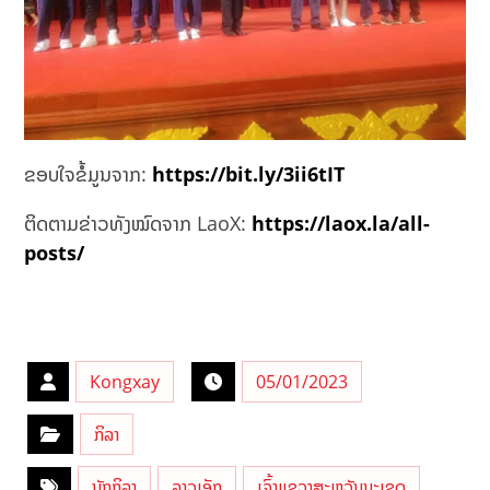
ຂອບໃຈຂໍ້ມູນຈາກ:
https://bit.ly/3ii6tIT
ຕິດຕາມຂ່າວທັງໝົດຈາກ LaoX:
https://laox.la/all-
posts/
Kongxay
05/01/2023
ກິລາ
ນັກກິລາ
ລາວເອັກ
ເຈົ້າແຂວງສະຫວັນນະເຂດ