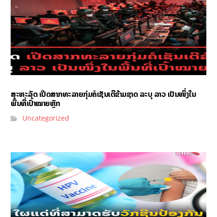
ສະຫະລັດ ເປີດສາກທະລາຍກຸ່ມຄໍເຊັນເຕີຂ້າມຊາດ ລະບຸ ລາວ ເປັນໜຶ່ງໃນ
ພື້ນທີ່ເປົ້າໝາຍຫຼັກ
Uncategorized