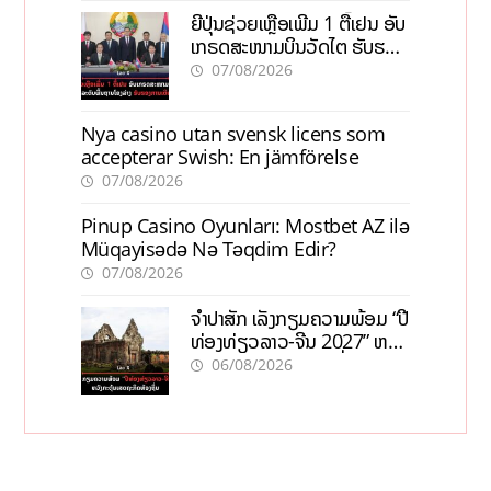
ຍີ່ປຸ່ນຊ່ວຍເຫຼືອເພີ່ມ 1 ຕື້ເຢນ ອັບ
ເກຣດສະໜາມບິນວັດໄຕ ຮັບຮອງ
ການເຕີບໂຕ
07/08/2026
Nya casino utan svensk licens som
accepterar Swish: En jämförelse
07/08/2026
Pinup Casino Oyunları: Mostbet AZ ilə
Müqayisədə Nə Təqdim Edir?
07/08/2026
ຈຳປາສັກ ເລັ່ງກຽມຄວາມພ້ອມ “ປີ
ທ່ອງທ່ຽວລາວ-ຈີນ 2027” ຫວັງ
ກະຕຸ້ນເສດຖະກິດທ້ອງຖິ່ນ
06/08/2026