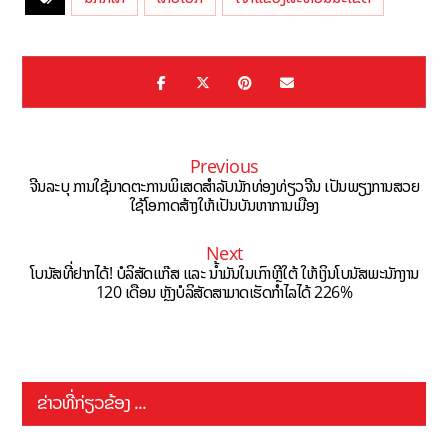
Previous
ຈີນລະບຸ ການໃຊ້ມາດຕະການພິເສດສຳລັບນັກທ່ອງທ່ຽວຈີນ ເປັນພຽງການສວຍ
ໃຊ້ໂອກາດສ້າງໃຫ້ເປັນບັນຫາການເມືອງ
Next
ໂບນັສທີ່ຢາກໄດ້! ບໍລິສັດແກ໊ສ ແລະ ນ້ຳມັນໃນເກົາຫຼີໃຕ້ ໃຫ້ເງິນໂບນັສພະນັກງານ
120 ເດືອນ ຫຼັງບໍລິສັດສາມາດເຮັດກຳໄລໄດ້ 226%
ຂ່າວທີ່ກ່ຽວຂ້ອງ ...