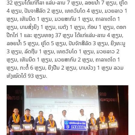
32 ຫຼຽນໄດ້ແກ່ກິລາ ແລ່ນ-ລານ 7 ຫຼຽນ, ລອຍນໍ້າ 7 ຫຼຽນ, ຢູໂດ
4 ຫຼຽນ, ປັນຈາສີລັດ 2 ຫຼຽນ, ເທຄວັນໂດ 4 ຫຼຽນ, ມວຍລາວ 1
ຫຼຽນ, ເທັນນິດ 1 ຫຼຽນ, ມວຍສາກົນ 1 ຫຼຽນ, ຄາລາເຕໂດ 1
ຫຼຽນ, ບານສົ່ງຍິງ 1 ຫຼຽນ, ເບຕັງ 1 ຫຼຽນ, ກັອບ 1 ຫຼຽນ, ດອກ
ປີກໄກ່ 1 ແລະ ຫຼຽນທອງ 37 ຫຼຽນ ໄດ້ແກ່ແລ່ນ-ລານ 4 ຫຼຽນ,
ລອຍນໍ້າ 5 ຫຼຽນ, ຢູໂດ 5 ຫຼຽນ, ປັນຈັກສີລັດ 3 ຫຼຽນ, ຍິງທະນູ
3 ຫຼຽນ, ລົດຖີບ 1 ຫຼຽນ, ເທຄວັນໂດ 1 ຫຼຽນ, ມວຍລາວ 2
ຫຼຽນ, ເທັນນິດ 1 ຫຼຽນ, ມວຍສາກົນ 2 ຫຼຽນ, ຄາລາເຕໂດ 1
ຫຼຽນ, ກະຕໍ້ 6 ຫຼຽນ, ຍິງປືນ 2 ຫຼຽນ, ບານບ້ວງ 1 ຫຼຽນ ລວມ
ທັງໝົດໄດ້ 93 ຫຼຽນ.