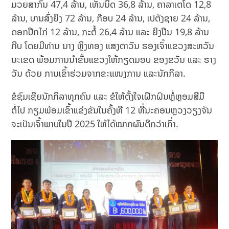
ມວຍສາກົນ 47,4 ລ້ານ, ເທັນນິດ 36,8 ລ້ານ, ຄາລາເຕໂດ 12,8
ລ້ານ, ບານສົ່ງຍິງ 72 ລ້ານ, ກ໊ອບ 24 ລ້ານ, ເປຕັງຊາຍ 24 ລ້ານ,
ດອກປີກໄກ່ 12 ລ້ານ, ກະຕໍ້ 26,4 ລ້ານ ແລະ ຍິງປືນ 19,8 ລ້ານ
ກີບ ໂດຍມີທ່ານ ນາງ ຫຼິງທອງ ແສງຕາວັນ ຮອງເຈົ້າແຂວງສະຫວັນ
ນະເຂດ ພ້ອມການນໍາຂັ້ນແຂວງໃຫ້ກຽດມອບ ຂອງຂວັນ ແລະ ຮາງ
ວັນ ດ້ວຍ ການເຂົ້າຮ່ວມຈາກຂະແໜງການ ແລະນັກກິລາ.
ຂໍຊົມເຊີຍນັກກິລາທຸກຄົນ ແລະ ຂໍໃຫ້ຕັ້ງໃຈເຝິກຝົນຫຼໍ່ຫຼອມສີມື
ຕໍ່ໄປ ກຽມພ້ອມເຂົ້າແຂ່ງຂັນໃນຄັ້ງທີ 12 ທີ່ນະຄອນຫຼວງວຽງຈັນ
ຈະເປັນເຈົ້າພາບໃນປີ 2025 ໃຫ້ໄດ້ໝາກຜົນດີກວ່າເກົ່າ.