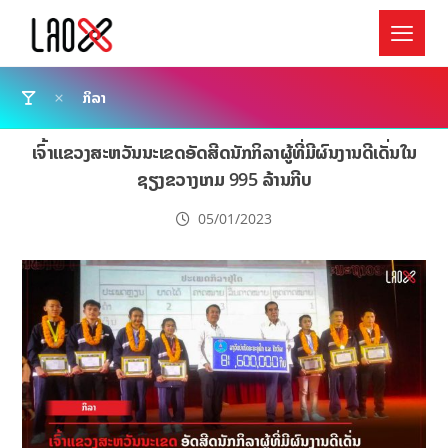
ກິລາ
ເຈົ້າແຂວງສະຫວັນນະເຂດອັດສີດນັກກິລາຜູ້ທີ່ມີຜົນງານດີເດັ່ນໃນ
ຊຽງຂວາງເກມ 995 ລ້ານກີບ
05/01/2023