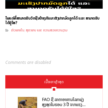
ໃຜແດ່ທີ່ສາມາດຮັບວັກຊີນປ້ອງກັນມະເຮັງປາກມົດລູກໄດ້ ແລະ ສາມາດຮັບ
ໄດ້ຢູ່ໃສ?
ຂ່າວພາຍໃນ
ສຸຂະພາບ ແລະ ຄວາມສວຍຄວາມງາມ
,
Comments are disabled
ເນື້ອຫາຫຼ້າສຸດ
FAO ຊີ້ ລາຄາອາຫານໂລກພຸ່ງ
ສູງສຸດໃນຮອບ 3 ປີ ຈາກແຮງ