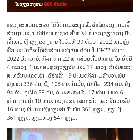
ແຂວງສະຫວັນນະເຂດ ໄດ້ຈັດການສະຫຼຸບຜົນສໍາເລັດຂອງ ການເຂົ້າ
ຮ່ວມງານມະຫະກໍາກິລາແຫ່ງຊາດ ຄັ້ງທີ XI ທີ່ແຂວງຊຽງຂວາງເປັນ
ເຈົ້າພາບ ຫຼື ຊຽງຂວາງເກມ ໃນວັນທີ 30 ທັນວາ 2022 ພາຍຫຼັງ
ທີ່ຄະນະນັກກິລາໄດ້ເຂົ້າຮ່ວມ ແຂ່ງຂັນແຕ່ວັນທີ 13-22 ທັນວາ
2022 ມີຄະນະນັກກິລາ ຈາກ 22 ພາກສ່ວນທົ່ວປະເທດ; ໃນ ນັ້ນມີ
4 ກະຊວງ, 1 ນະຄອນຫຼວງວຽງຈັນ ແລະ 17 ແຂວງ, ສໍາລັບແຂວງ
ສະຫວັນນະເຂດເຮົາ ໄດ້ສົ່ງເຂົ້າ 19 ປະເພດກິລາ, ມີຈໍານວນພົນ
ທັງໝົດ 336 ຄົນ, ຍິງ 105 ຄົນ. ໃນນັ້ນ, ນັກກິລາ 234 ຄົນ, ຍິງ
94 ຄົນ, ຄູເຝິກ 53 ຄົນ, ຄະນະສະຫະພັນ 17 ທ່ານ, ແພດ 6
ທ່ານ, ການນໍາ 10 ທ່ານ, ກອງເລຂາ, ເສດຖະກິດ ແລະ ສື່ມວນຊົນ
16 ທ່ານ; ທີ່ມີການຊິງຫຼຽນຄໍາທັງໝົດ 361 ຫຼຽນ, ຫຼຽນເງິນ
361 ຫຼຽນ, ຫຼຽນທອງ 541 ຫຼຽນ.