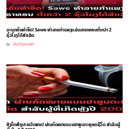
ມະນຸດຄົນທຳອິດ! Sawe ທຳລາຍກຳແພງແລ່ນມາຣາທອນຕ່ຳກວ່າ 2
ຊົ່ວໂມງໄດ້ສຳເລັດ
ຂ່າວຕ່າງປະເທດ
ອັງກິດສ້າງປະຫວັດສາດ! ຜ່ານກົດໝາຍແບນຢາສູບຕະຫຼອດຊີວິດ ສຳລັບຜູ້