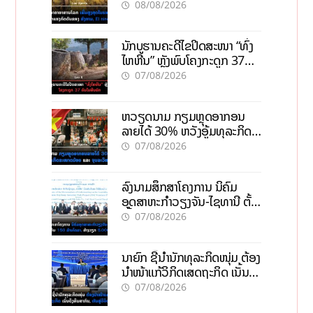
ກົດດັນຂອງສົງຄາມ, El nino
08/08/2026
ນັກບູຮານຄະດີໄຂປິດສະໜາ “ທົ່ງ
ໄຫຫີນ” ຫຼັງພົບໂຄງກະດູກ 37
ຄົນໃນຫີນຍັກ
07/08/2026
ຫວຽດນາມ ກຽມຫຼຸດອາກອນ
ລາຍໄດ້ 30% ຫວັງອູ້ມທຸລະກິດ
ຂະໜາດນ້ອຍ ແລະ ຈຸນລະ
07/08/2026
ວິສາຫະກິດ
ລົງນາມສຶກສາໂຄງການ ນິຄົມ
ອຸດສາຫະກຳວຽງຈັນ-ໄຊທານີ ຕັ້ງ
ເປົ້າດຶງທຶນ 150 ລ້ານໂດລາ, ສ້າງ
07/08/2026
ວຽກ 5.000 ຕຳແໜ່ງ
ນາຍົກ ຊີ້ນຳນັກທຸລະກິດໜຸ່ມ ຕ້ອງ
ນຳໜ້າແກ້ວິກິດເສດຖະກິດ ເນັ້ນດຶງ
ທຶນສາກົນ, ຫັນສູ່ດິຈິຕອນ
07/08/2026