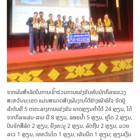
ຈາກຜົນສໍາເລັດໃນການເຂົ້າຮ່ວມການແຂ່ງຂັນທັບນັກກິລາແຂວງ
ສະຫວັນນະເຂດ ແມ່ນສາມາດສ້າງຜົນງານໄດ້ຢ່າງໜ້າພໍໃຈ ຈັດຢູ່
ລຳດັບທີ 5 ຕາຕະລາງການແຂ່ງຂັນ ຍາດຫຼຽນຄໍາໄດ້ 24 ຫຼຽນ, ໄດ້
ຈາກກິລາແລ່ນ-ລານ ມີ 8 ຫຼຽນ, ລອຍນໍ້າ 5 ຫຼຽນ, ຢູໂດ 2 ຫຼຽນ,
ປັນຈັກສີລັດ 2 ຫຼຽນ, ຍິງທະນູ 2 ຫຼຽນ, ລົດຖີບ 2 ຫຼຽນ, ມວຍ
ລາວ 1 ຫຼຽນ, ເທຄວັນໂດ 1 ຫຼຽນ, ເທັນນິດ 1 ຫຼຽນ; ຫຼຽນເງິນ