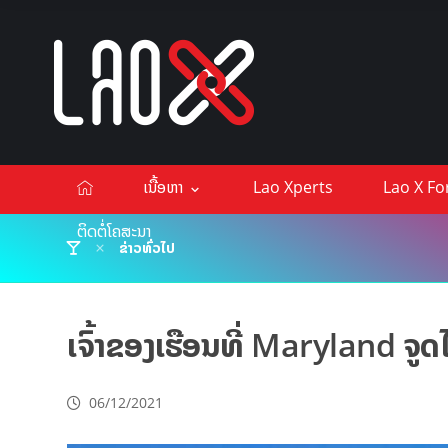
ເນື້ອຫາ
Lao Xperts
Lao X F
ຕິດຕໍ່ໂຄສະນາ
ຂ່າວທົ່ວໄປ
ເຈົ້າຂອງເຮືອນທີ່ Maryland ຈູດໄ
06/12/2021