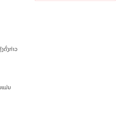
ງດັ່ງກ່າວ
ັນແມ່ນ