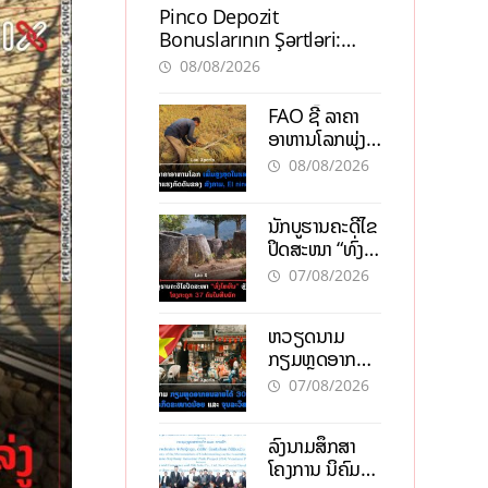
Pinco Depozit
Bonuslarının Şərtləri:
Təcrübəli İstifadəçilərdən
08/08/2026
Məsləhətlər
FAO ຊີ້ ລາຄາ
ອາຫານໂລກພຸ່ງ
ສູງສຸດໃນຮອບ 3
08/08/2026
ປີ ຈາກແຮງ
ກົດດັນຂອງ
ນັກບູຮານຄະດີໄຂ
ສົງຄາມ, El
ປິດສະໜາ “ທົ່ງ
nino
ໄຫຫີນ” ຫຼັງພົບ
07/08/2026
ໂຄງກະດູກ 37
ຄົນໃນຫີນຍັກ
ຫວຽດນາມ
ກຽມຫຼຸດອາກອນ
ລາຍໄດ້ 30%
07/08/2026
ຫວັງອູ້ມທຸລະກິດ
ຂະໜາດນ້ອຍ
ລົງນາມສຶກສາ
ແລະ ຈຸນລະ
ໂຄງການ ນິຄົມ
ວິສາຫະກິດ