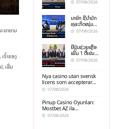
ອຸດສາຫະກຳ
07/08/2026
ວຽງຈັນ-ໄຊທານີ
ຕັ້ງເປົ້າດຶງທຶນ
ນາຍົກ ຊີ້ນຳນັກ
150 ລ້ານໂດລາ,
ທຸລະກິດໜຸ່ມ
ສ້າງວຽກ 5.000
ຕ້ອງນຳໜ້າແກ້
ນພະຍາຍາມ
ຕຳແໜ່ງ
07/08/2026
ວິກິດເສດຖະກິດ
ເນັ້ນດຶງທຶນ
ຍີ່ປຸ່ນຊ່ວຍເຫຼືອ
ສາກົນ, ຫັນສູ່ດິຈິ
ເພີ່ມ 1 ຕື້ເຢນ
ຕອນ
 ເຈົ້າຂອງ
ອັບເກຣດ
07/08/2026
ສະໜາມບິນວັດ
, ເລີ່ມ
ໄຕ ຮັບຮອງການ
Nya casino utan svensk
ເຕີບໂຕ
licens som accepterar
Swish: En jämförelse
07/08/2026
Pinup Casino Oyunları:
Mostbet AZ ilə
Müqayisədə Nə Təqdim
07/08/2026
Edir?