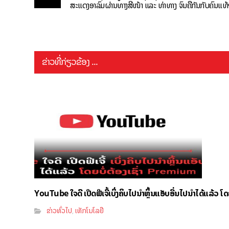
ສະແດງອາລົມຜ່ານທາງສີໜ້າ ແລະ ທ່າທາງ ຈົນຄືກັນກັບຄົນແທ
ຂ່າວທີ່ກ່ຽວຂ້ອງ ...
YouTube ໃຈດີ ເປີດຟີເຈີ້ເບິ່ງຄິບໄປນຳຫຼິ້ນແອັບອື່ນໄປນຳໄດ້ແລ້ວ ໂ
ຂ່າວທົ່ວໄປ
ເທັກໂນໂລຢີ
,