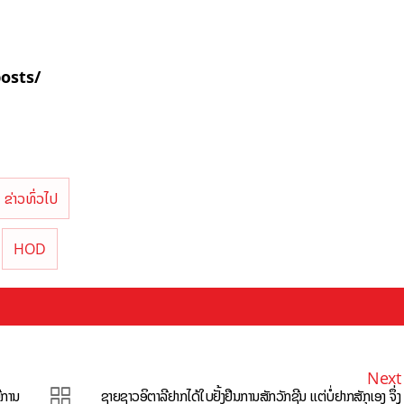
posts/
ຂ່າວທົ່ວໄປ
HOD
Next
ີການ
ຊາຍຊາວອິຕາລີຢາກໄດ້ໃບຢັ້ງຢືນການສັກວັກຊີນ ແຕ່ບໍ່ຢາກສັກເອງ ຈຶ່ງ