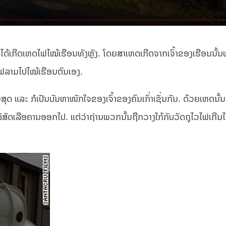
ດ້ເກີດເຫດໄຟໄໝ້ເຮືອນທັງຫຼັງ. ໂດຍສາເຫດເກີດຈາກເຈົ້າຂອງເຮືອນນັ້
ູດໄຟລາມໄປໄໝ້ເຮືອນຕົນເອງ.
ສິ້ນສຸດ ແລະ ກໍເປັນບັນຫາໜັກໃຈຂອງເຈົ້າຂອງຄົນເກົ່າເຊັ່ນກັນ. ດ້ວຍເຫດນັ້ນ,
ໄລ່ສັດເລືອຄານອອກໄປ. ແຕ່ວ່າຖ່ານພວກນັ້ນຖືກວາງໃກ້ກັບວັດຖຸໄວໄຟເກີນໄປ