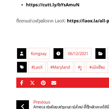
https://cutt.ly/bYsAmuN
ຕິດຕາມຂ່າວທັງໝົດຈາກ LaoX:
https://laox.la/all-
Kongxay
06/12/2021
#LaoX
#Maryland
#ງູ
#ເຜົາເຮືອນ
Previous
Ameca ຫຸ່ນຍົນຮູບຮ່າງມະນຸດ ຮຸ່ນໃຫມ່ ທີ່ຖືກພັດທະນາໃຫ້ມ