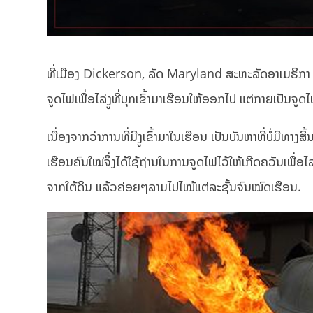
ທີ່ເມືອງ Dickerson, ລັດ Maryland ສະຫະລັດອາເມຣິກາ ໄ
ຈູດໄຟເພື່ອໄລ່ງູທີ່ບຸກເຂົ້າມາເຮືອນໃຫ້ອອກໄປ ແຕ່ກາຍເປັນຈ
ເນື່ອງຈາກວ່າການທີ່ມີງູເຂົ້າມາໃນເຮືອນ ເປັນບັນຫາທີ່ບໍ່ມີທາງ
ເຮືອນຄົນໃໝ່ຈຶ່ງໄດ້ໃຊ້ຖ່ານໃນການຈູດໄຟໄວ້ໃຫ້ເກີດຄວັນເພື່ອ
ຈາກໃຕ້ດິນ ແລ້ວຄ່ອຍໆລາມໄປໄໝ້ແຕ່ລະຊັ້ນຈົນໝົດເຮືອນ.