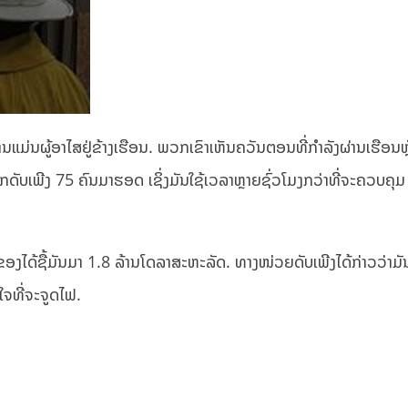
ການແມ່ນຜູ້ອາໄສຢູ່ຂ້າງເຮືອນ. ພວກເຂົາເຫັນຄວັນຕອນທີ່ກຳລັງຜ່ານເຮືອນຫຼັ
ດັບເພີງ 75 ຄົນມາຮອດ ເຊິ່ງມັນໃຊ້ເວລາຫຼາຍຊົ່ວໂມງກວ່າທີ່ຈະຄວບຄຸມ
້າຂອງໄດ້ຊື້ມັນມາ 1.8 ລ້ານໂດລາສະຫະລັດ. ທາງໜ່ວຍດັບເພີງໄດ້ກ່າວວ່າມ
ງໃຈທີ່ຈະຈູດໄຟ.