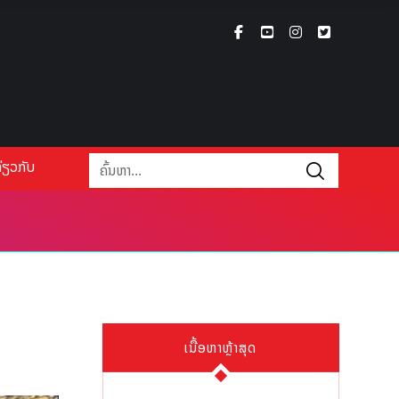
່ຽວກັບ
ເນື້ອຫາຫຼ້າສຸດ