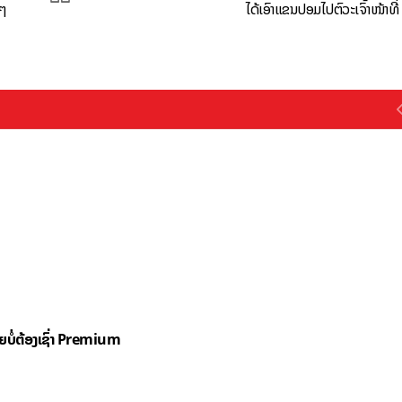
້ໆ
ໄດ້ເອົາແຂນປອມໄປຕົວະເຈົ້າໜ້າທີ່
ດຍບໍ່ຕ້ອງເຊົ່າ Premium