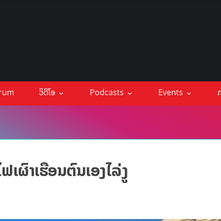
orum
ວິດີໂອ
Podcasts
Events
ກ
ຟເຜົາເຮືອນຕົນເອງໄລ່ງູ