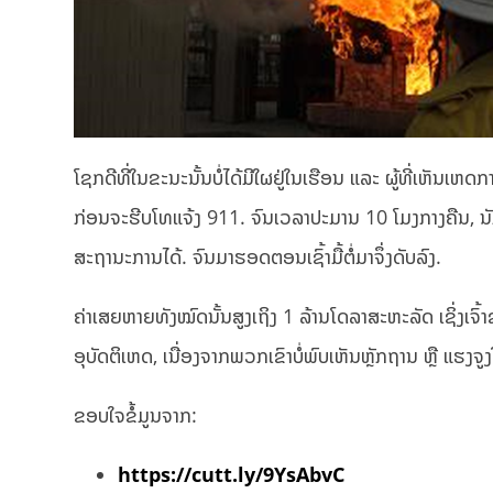
ໂຊກດີທີ່ໃນຂະນະນັ້ນບໍ່ໄດ້ມີໃຜຢູ່ໃນເຮືອນ ແລະ ຜູ້ທີ່ເຫັນເຫດ
ກ່ອນຈະຮີບໂທແຈ້ງ 911. ຈົນເວລາປະມານ 10 ໂມງກາງຄືນ, ນັກ
ສະຖານະການໄດ້. ຈົນມາຮອດຕອນເຊົ້າມື້ຕໍ່ມາຈຶ່ງດັບລົງ.
ຄ່າເສຍຫາຍທັງໝົດນັ້ນສູງເຖິງ 1 ລ້ານໂດລາສະຫະລັດ ເຊິ່ງເຈົ
ອຸບັດຕິເຫດ, ເນື່ອງຈາກພວກເຂົາບໍ່ພົບເຫັນຫຼັກຖານ ຫຼື ແຮງຈູ
ຂອບໃຈຂໍ້ມູນຈາກ:
https://cutt.ly/9YsAbvC