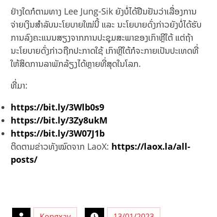
ຢ່າງໃດກໍຕາມທາງ Lee Jung-Sik ຍັງບໍ່ໄດ້ຢືນຢັນວ່າເລື່ອງການ
ຈ່າຍເງິນສຳລັບນະໂຍບາຍໃໝ່ນີ້ ແລະ ນະໂຍບາຍດັ່ງກ່າວຍັງບໍ່ໄດ້ຮັບ
ການລົງຄະແນນສຽງຈາກການປະຊຸມສະພາຂອງເກົາຫຼີໃຕ້ ແຕ່ຖ້າ
ນະໂຍບາຍດັ່ງກ່າວຖືກປະກາດໃຊ້ ເກົາຫຼີໃຕ້ກໍຈະກາຍເປັນປະເທດທີ່
ໃຫ້ສິດການລາພັກລ້ຽງໄດ້ຫຼາຍທີ່ສຸດໃນໂລກ.
ທີ່ມາ:
https://bit.ly/3Wlb0s9
https://bit.ly/3Zy8ukM
https://bit.ly/3W07J1b
ຕິດຕາມຂ່າວທັງໝົດຈາກ LaoX:
https://laox.la/all-
posts/
Kongxay
13/01/2023