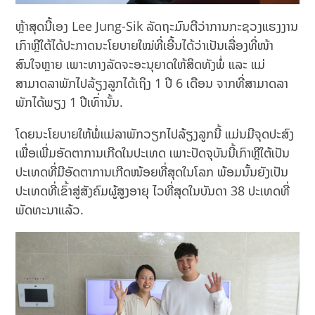
ຫຼ້າສຸດນີ້ເອງ Lee Jung-Sik ລັດຖະມົນຕີວ່າການກະຊວງແຮງງານ
ເກົາຫຼີໃຕ້ໄດ້ປະກາດນະໂຍບາຍໃໝ່ທີ່ເອີ້ນໄດ້ວ່າເປັນເລື່ອງທີ່ໜ້າ
ສົນໃຈຫຼາຍ ເພາະທາງລັດຈະອະນຸຍາດໃຫ້ສິດທັງພໍ່ ແລະ ແມ່
ສາມາດລາພັກໄປລ້ຽງລູກໄດ້ເຖິງ 1 ປີ 6 ເດືອນ ຈາກທີ່ສາມາດລາ
ພັກໄດ້ພຽງ 1 ປີເທົ່ານັ້ນ.
ໂດຍນະໂຍບາຍໃຫ້ພໍ່ແມ່ລາພັກວຽກໄປລ້ຽງລູກນີ້ ແມ່ນມີຈຸດປະສົງ
ເພື່ອເພີ່ມອັດຕາການເກີດໃນປະເທດ ເພາະປັດຈຸບັນນີ້ເກົາຫຼີໃຕ້ເປັນ
ປະເທດທີ່ມີອັດຕາການເກີດໜ້ອຍທີ່ສຸດໃນໂລກ ພ້ອມນັ້ນຍັງເປັນ
ປະເທດທີ່ເຂົ້າສູ່ສັງຄົມຜູ້ສູງອາຍຸ ໄວທີ່ສຸດໃນບັນດາ 38 ປະເທດທີ່
ພັດທະນາແລ້ວ.