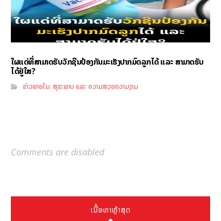
ໃຜແດ່ທີ່ສາມາດຮັບວັກຊີນປ້ອງກັນມະເຮັງປາກມົດລູກໄດ້ ແລະ ສາມາດຮັບ
ໄດ້ຢູ່ໃສ?
ຂ່າວພາຍໃນ
ສຸຂະພາບ ແລະ ຄວາມສວຍຄວາມງາມ
,
Comments are disabled
ເນື້ອຫາຫຼ້າສຸດ