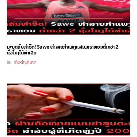
ມະນຸດຄົນທຳອິດ! Sawe ທຳລາຍກຳແພງແລ່ນມາຣາທອນຕ່ຳກວ່າ 2
ຊົ່ວໂມງໄດ້ສຳເລັດ
ຂ່າວຕ່າງປະເທດ