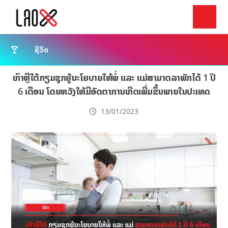
ຊີວິດ
ເກົາຫຼີໃຕ້ກຽມຊຸກຍູ້ນະໂຍບາຍໃຫ້ພໍ່ ແລະ ແມ່ສາມາດລາພັກໄດ້ 1 ປີ
6 ເດືອນ ໂດຍຫວັງໃຫ້ມີອັດຕາການເກີດເພີ່ມຂຶ້ນພາຍໃນປະເທດ
13/01/2023