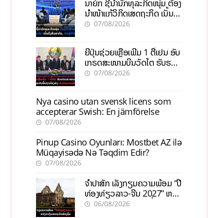
ນາຍົກ ຊີ້ນຳນັກທຸລະກິດໜຸ່ມ ຕ້ອງ
ນຳໜ້າແກ້ວິກິດເສດຖະກິດ ເນັ້ນດຶງ
ທຶນສາກົນ, ຫັນສູ່ດິຈິຕອນ
07/08/2026
ຍີ່ປຸ່ນຊ່ວຍເຫຼືອເພີ່ມ 1 ຕື້ເຢນ ອັບ
ເກຣດສະໜາມບິນວັດໄຕ ຮັບຮອງ
ການເຕີບໂຕ
07/08/2026
Nya casino utan svensk licens som
accepterar Swish: En jämförelse
07/08/2026
Pinup Casino Oyunları: Mostbet AZ ilə
Müqayisədə Nə Təqdim Edir?
07/08/2026
ຈຳປາສັກ ເລັ່ງກຽມຄວາມພ້ອມ “ປີ
ທ່ອງທ່ຽວລາວ-ຈີນ 2027” ຫວັງ
ກະຕຸ້ນເສດຖະກິດທ້ອງຖິ່ນ
06/08/2026