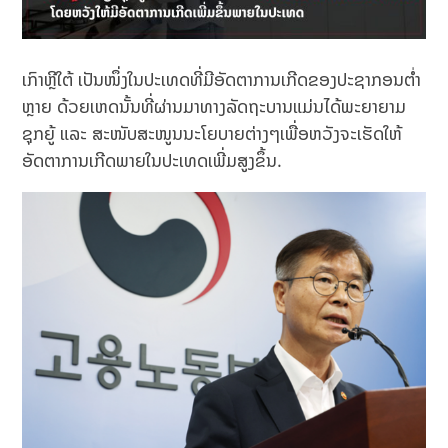
ເກົາຫຼີໃຕ້ ເປັນໜຶ່ງໃນປະເທດທີ່ມີອັດຕາການເກີດຂອງປະຊາກອນຕໍ່າ
ຫຼາຍ ດ້ວຍເຫດນັ້ນທີ່ຜ່ານມາທາງລັດຖະບານແມ່ນໄດ້ພະຍາຍາມ
ຊຸກຍູ້ ແລະ ສະໜັບສະໜູນນະໂຍບາຍຕ່າງໆເພື່ອຫວັງຈະເຮັດໃຫ້
ອັດຕາການເກີດພາຍໃນປະເທດເພີ່ມສູງຂຶ້ນ.