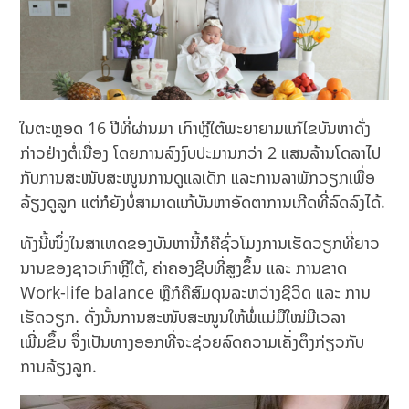
ໃນຕະຫຼອດ 16 ປີທີ່ຜ່ານມາ ເກົາຫຼີໃຕ້ພະຍາຍາມແກ້ໄຂບັນຫາດັ່ງ
ກ່າວຢ່າງຕໍ່ເນື່ອງ ໂດຍການລົງງົບປະມານກວ່າ 2 ແສນລ້ານໂດລາໄປ
ກັບການສະໜັບສະໜູນການດູແລເດັກ ແລະການລາພັກວຽກເພື່ອ
ລ້ຽງດູລູກ ແຕ່ກໍຍັງບໍ່ສາມາດແກ້ບັນຫາອັດຕາການເກີດທີ່ລົດລົງໄດ້.
ທັງນີ້ໜຶ່ງໃນສາເຫດຂອງບັນຫານີ້ກໍຄືຊົ່ວໂມງການເຮັດວຽກທີ່ຍາວ
ນານຂອງຊາວເກົາຫຼີໃຕ້, ຄ່າຄອງຊີບທີ່ສູງຂຶ້ນ ແລະ ການຂາດ
Work-life balance ຫຼືກໍຄືສົມດຸນລະຫວ່າງຊີວິດ ແລະ ການ
ເຮັດວຽກ. ດັ່ງນັ້ນການສະໜັບສະໜູນໃຫ້ພໍ່ແມ່ມືໃໝ່ມີເວລາ
ເພີ່ມຂຶ້ນ ຈຶ່ງເປັນທາງອອກທີ່ຈະຊ່ວຍລົດຄວາມເຄັ່ງຕຶງກ່ຽວກັບ
ການລ້ຽງລູກ.