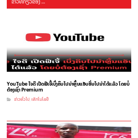
ຂ່າວທີ່ກ່ຽວຂ້ອງ ...
YouTube ໃຈດີ ເປີດຟີເຈີ້ເບິ່ງຄິບໄປນຳຫຼິ້ນແອັບອື່ນໄປນຳໄດ້ແລ້ວ ໂດຍບໍ່
ຕ້ອງເຊົ່າ Premium
ຂ່າວທົ່ວໄປ
ເທັກໂນໂລຢີ
,