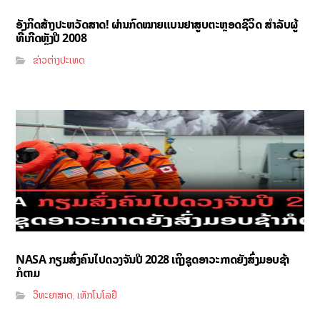
ອັງກິດສ້າງປະຫວັດສາດ! ຜ່ານກົດໝາຍແບນຢາສູບຕະຫຼອດຊີວິດ ສຳລັບຜູ້
ທີ່ເກີດຫຼັງປີ 2008
ຂ່າວຕ່າງປະເທດ
NASA ກຽມສົ່ງຄົນໄປດວງຈັນປີ 2028 ເຖິງຊຸດອາວະກາດຍັງສົ່ງມອບຊ້າ
ກໍຕາມ
ວິທະຍາສາດ
ເທັກໂນໂລຢີ
,