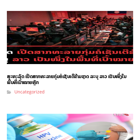
ສະຫະລັດ ເປີດສາກທະລາຍກຸ່ມຄໍເຊັນເຕີຂ້າມຊາດ ລະບຸ ລາວ ເປັນໜຶ່ງໃນ
ພື້ນທີ່ເປົ້າໝາຍຫຼັກ
Uncategorized