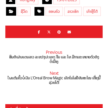
ຊີວິດ
ຄອບຄົວ
ລາວເອັກ
ເກົາຫຼີໃຕ້
Previous
ສິນຄ້າຜ່ານແດນລາວ ລະຫວ່າງປະເທດ ຈີນ ແລະ ໄທ ມີການຂະຫຍາຍຕົວຢ່າງ
ຕໍ່ເນື່ອງ
Next
ໃຜແຕ້ມຄິ້ວບໍ່ເປັນ L’Oreal Brow Magic ເທັກໂນໂລຢີທັນສະໄໝ ເຄື່ອງນີ້
ຊ່ວຍໄດ້!