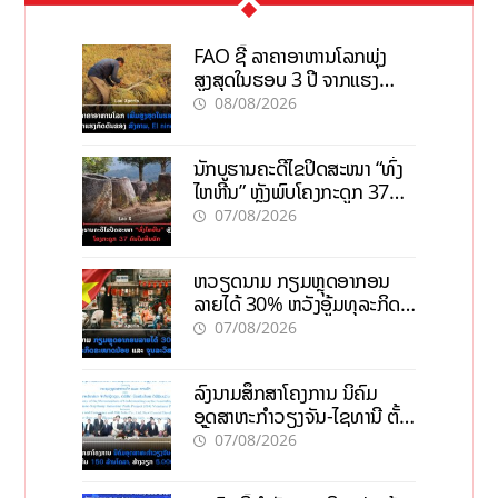
FAO ຊີ້ ລາຄາອາຫານໂລກພຸ່ງ
ສູງສຸດໃນຮອບ 3 ປີ ຈາກແຮງ
ກົດດັນຂອງສົງຄາມ, El nino
08/08/2026
ນັກບູຮານຄະດີໄຂປິດສະໜາ “ທົ່ງ
ໄຫຫີນ” ຫຼັງພົບໂຄງກະດູກ 37
ຄົນໃນຫີນຍັກ
07/08/2026
ຫວຽດນາມ ກຽມຫຼຸດອາກອນ
ລາຍໄດ້ 30% ຫວັງອູ້ມທຸລະກິດ
ຂະໜາດນ້ອຍ ແລະ ຈຸນລະ
07/08/2026
ວິສາຫະກິດ
ລົງນາມສຶກສາໂຄງການ ນິຄົມ
ອຸດສາຫະກຳວຽງຈັນ-ໄຊທານີ ຕັ້ງ
ເປົ້າດຶງທຶນ 150 ລ້ານໂດລາ, ສ້າງ
07/08/2026
ວຽກ 5.000 ຕຳແໜ່ງ