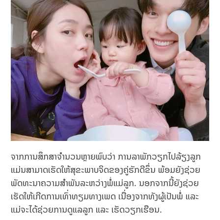
ຈາກການສຶກສາຈຳນວນຫຼາຍພົບວ່າ ການລາພັກວຽກໄປລ້ຽງລູກ
ແມ່ນສາມາດເຮັດໃຫ້ສຸຂະພາບຈິດຂອງຄູ່ຮັກດີຂຶ່ນ ພ້ອມຍັງຊ່ວຍ
ພັດທະນາຄວາມສຳພັນລະຫວ່າງພໍ່ແມ່ລູກ. ນອກຈາກນີ້ຍັງຊ່ວຍ
ເຮັດໃຫ້ເກີດການເທົ່າທຽມທາງເພດ ເນື່ອງຈາກທັງຜູ້ເປັນພໍ່ ແລະ
ແມ່ຈະໄດ້ຊ່ວຍການດູແລລູກ ແລະ ເຮັດວຽກເຮືອນ.