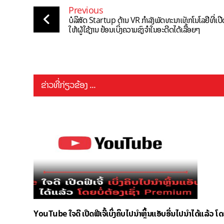
Previous
ບໍລິສັດ Startup ດ້ານ VR ກຳລັງພັດທະນາເທັກໂນໂລຢີທີ່ເປີ
ໃຫ້ຜູ້ໃຊ້ງານ ຢ້ອນເບິ່ງຄວາມຊົງຈຳໃນອະດີດໄດ້ເລື້ອຍໆ
ຂ່າວທີ່ກ່ຽວຂ້ອງ ...
YouTube ໃຈດີ ເປີດຟີເຈີ້ເບິ່ງຄິບໄປນຳຫຼິ້ນແອັບອື່ນໄປນຳໄດ້ແລ້ວ ໂ