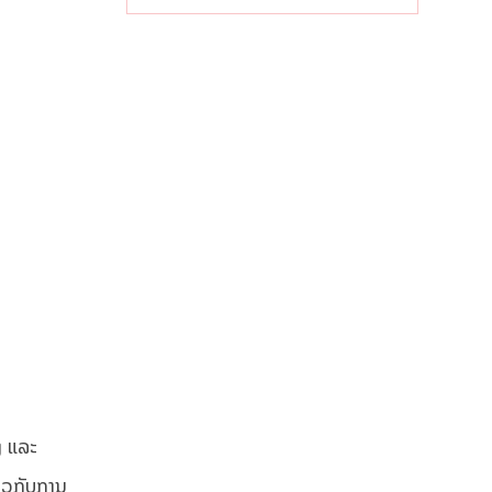
ໄລຍະຍາວ
ງ ແລະ
່ຽວກັບການ