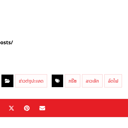
posts/
ຂ່າວຕ່າງປະເທດ
ກຣີສ
ລາວເອັກ
ລົດໄຟ