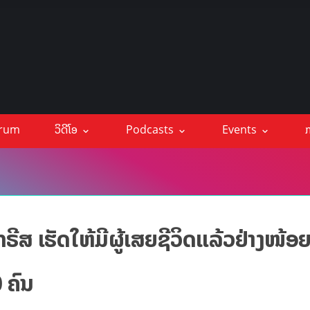
orum
ວິດີໂອ
Podcasts
Events
ກ
ຣີສ ເຮັດໃຫ້ມີຜູ້ເສຍຊີວິດແລ້ວຢ່າງໜ້ອ
 ຄົນ