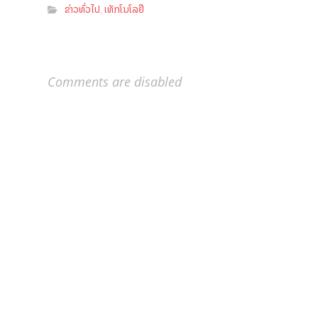
ຂ່າວທົ່ວໄປ
ເທັກໂນໂລຢີ
,
Comments are disabled
ຕິດຕໍ່ພວກເຮົາ
ເງື່ອນໄຂການນຳໃຊ້ຂ່າວ
ກ່ຽວກັບພວກເຮົາ