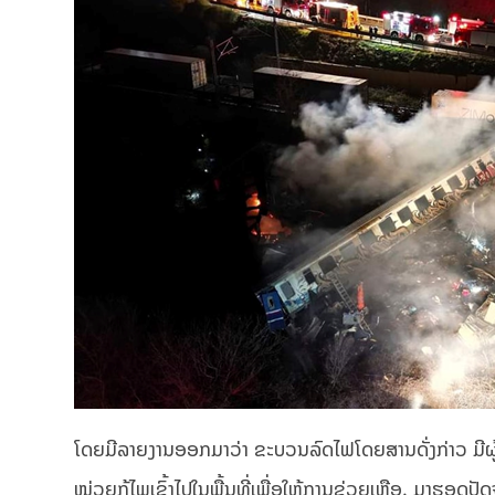
ໂດຍມີລາຍງານອອກມາວ່າ ຂະບວນລົດໄຟໂດຍສານດັ່ງກ່າວ ມີຜູ້
ໜ່ວຍກູ້ໄພເຂົ້າໄປໃນພື້ນທີ່ເພື່ອໃຫ້ການຊ່ວຍເຫຼືອ. ມາຮອດປ