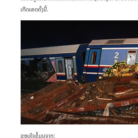
ເກີດເຫດຄັ້ງນີ້.
ຂອບໃຈຂໍ້ມູນຈາກ: