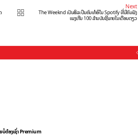
Next
ດ
The Weeknd ເປັນສິລະປິນຄົນທຳອິໃນ Spotify ທີ່ມີຄົນຟັງ
ເພງເກີນ 100 ລ້ານບັນຊີພາຍໃນເດືອນດຽວ
ດຍບໍ່ຕ້ອງເຊົ່າ Premium