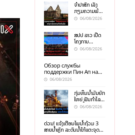
ຈຳປາສັກ ເລັ່ງ
ກຽມຄວາມພ້ອມ
“ປີທ່ອງທ່ຽວ
06/08/2026
ລາວ-ຈີນ 2027”
ຫວັງກະຕຸ້ນ
ສປປ ລາວ ເປີດ
ເສດຖະກິດ
ໂຄງການ
ທ້ອງຖິ່ນ
ALERT-LAO
06/08/2026
ສ້າງຕາໜ່າງ
ເຕືອນໄພພະຍາດ
Обзор службы
ລະບາດທົ່ວ
поддержки Пин Ап на
ປະເທດ
официальном сайте с
06/08/2026
актуальной
информацией
ກຸ່ມທຶນນ້ຳມັນຍັກ
ໃຫຍ່ ຟັນກຳໄລ
93 ຕື້ໂດລາ
06/08/2026
ທ່າມກາງວິກິດ
ສົງຄາມ ລາຄາ
ດ່ວນ! ແຈ້ງເຕືອນໄພນໍ້າຖ້ວມ 3
ນໍ້າມັນແພງ
ສາຍນໍ້າຫຼັກ ລະດັບນໍ້າໃກ້ແຕະຈຸດ