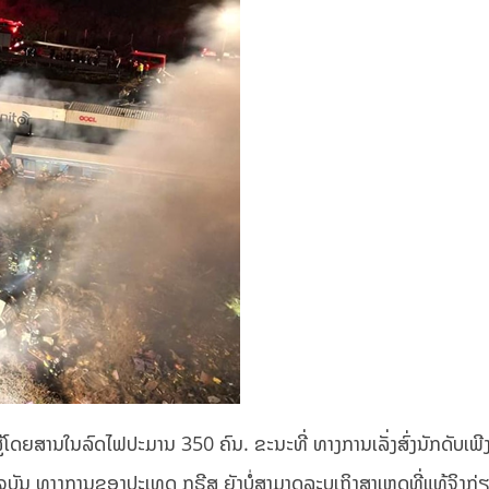
ໂດຍສານໃນລົດໄຟປະມານ 350 ຄົນ. ຂະນະທີ່ ທາງການເລັ່ງສົ່ງນັກດັບເພີ
ັດຈຸບັນ ທາງການຂອງປະເທດ ກຣີສ ຍັງບໍ່ສາມາດລະບຸເຖິງສາເຫດທີ່ແທ້ຈິງກ