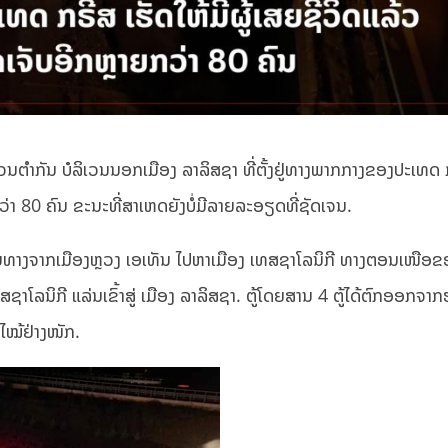
ຕໍາກັນ ບໍລິເວນນອກເມືອງ ລາລິສຊາ ທີ່ຕັ້ງຢູ່ທາງພາກກາງຂອງປະເທດ 
ວ່າ 80 ຄົນ ຂະນະທີ່ສາເຫດຍັງບໍ່ມີລາຍລະອຽດທີ່ຊັດເຈນ.
ດີນທາງຈາກເມືອງຫຼວງ ເອເທັນ ໄປຫາເມືອງ ເທສຊາໂລນິກີ ທາງຕອນເໜືອ
ສຊາໂລນິກີ ແລ່ນເຂົ້າສູ່ ເມືອງ ລາລິສຊາ. ຕູ້ໂດຍສານ 4 ຕູ້ໄດ້ຕົກອອກຈາ
ໄໝ້ຢ່າງໜັກ.