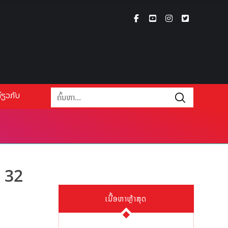
່ຽວກັບ
ຍ 32
ເນື້ອຫາຫຼ້າສຸດ