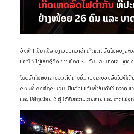
ວັນທີ 1 ມີນາ ມີລາຍງານອອກມາວ່າ ເກີດເຫດລົດໄຟສອງຂະບວນ
ເຫດໃຫ້ມີຜູ້ເສຍຊີວິດ ຢ່າງໜ້ອຍ 32 ຄົນ ແລະ ບາດເຈັບຫຼາຍກ
ໂດຍລົດໄຟສອງຂະບວນທີ່ຕໍາກັນນັ້ນ ເປັນຂະບວນລົດໄຟທີ່ເ
ຂະນະທີ່ ອີກໜຶ່ງຂະບວນ ເປັນລົດໄຟຂົນສົ່ງສິນຄ້າທີ່ມາຈາກ ເທ
ແລະ ມີຢ່າງໜ້ອຍ 2 ຕູ້ ໄດ້ຮັບຄວາມເສຍຫາຍ ແລະ ເກີດໄຟລຸກ