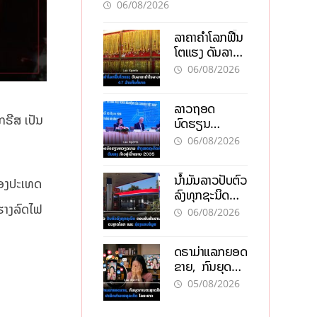
ອັນຕະລາຍ
06/08/2026
ລາຄາຄຳໂລກຟື້ນ
ໂຕແຮງ ດັນລາຄາ
ຄຳໃນລາວທະລຸ
06/08/2026
47 ລ້ານກີບຕໍ່
ບາດ
ລາວຖອດ
ກຣີສ ເປັນ
ບົດຮຽນ
ຫວຽດນາມ ສ້າງ
06/08/2026
ເສດຖະກິດເປັນ
ເຈົ້າຕົນເອງ ກ້າວສູ່
ນໍ້າມັນລາວປັບຕົວ
ເປົ້າໝາຍ 2035
ຂອງປະເທດ
ລົງທຸກຊະນິດ
ກຮາງລົດໄຟ
ຕອບຮັບສັນຍານ
06/08/2026
ບວກຈາກຕະຫຼາດ
ໂລກ ແລະ ຊ່ອງ
ດຣາມ່າແລກຍອດ
ແຄບຮໍມູສ
ຂາຍ, ກົນຍຸດ
ການຕະຫຼາດສີ
05/08/2026
ເທົາ ຢາພິດ
ທຳລາຍທຸລະກິດ