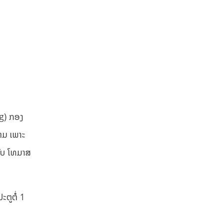
rg) ກອງ
າມ ເພາະ
ກັບ ໂທມາສ
ະຕູຕໍ່ 1