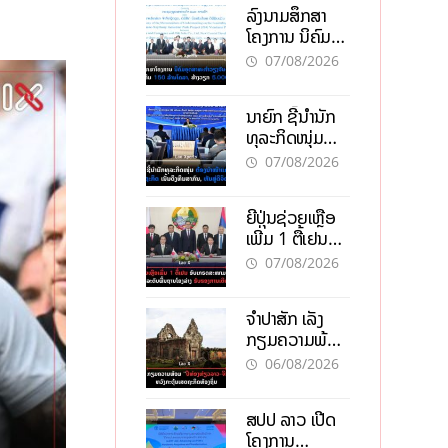
ລົງນາມສຶກສາ
ໂຄງການ ນິຄົມ
ອຸດສາຫະກຳ
07/08/2026
ວຽງຈັນ-ໄຊທານີ
ຕັ້ງເປົ້າດຶງທຶນ
ນາຍົກ ຊີ້ນຳນັກ
150 ລ້ານໂດລາ,
ທຸລະກິດໜຸ່ມ
ສ້າງວຽກ 5.000
ຕ້ອງນຳໜ້າແກ້
ຕຳແໜ່ງ
07/08/2026
ວິກິດເສດຖະກິດ
ເນັ້ນດຶງທຶນ
ຍີ່ປຸ່ນຊ່ວຍເຫຼືອ
ສາກົນ, ຫັນສູ່ດິຈິ
ເພີ່ມ 1 ຕື້ເຢນ
ຕອນ
ອັບເກຣດ
07/08/2026
ສະໜາມບິນວັດ
ໄຕ ຮັບຮອງການ
ຈຳປາສັກ ເລັ່ງ
ເຕີບໂຕ
ກຽມຄວາມພ້ອມ
“ປີທ່ອງທ່ຽວ
06/08/2026
ລາວ-ຈີນ 2027”
ຫວັງກະຕຸ້ນ
ສປປ ລາວ ເປີດ
ເສດຖະກິດ
ໂຄງການ
ທ້ອງຖິ່ນ