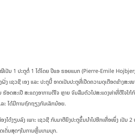
ີສະເໝີເປັນ 1 ປະຕູຕໍ່ 1 ໄດ້ໂດຍ ປິແອ ຮອຍແບກ (Pierre-Emile Hojbje
ງ ເຊວຊີ ເອງ ແລະ ປະຕູນີ້ ອາດເປັນປະຕູທີ່ເປີດຄວາມດຸເດືອດຂ້າງສະໜ
ັມ ຮັອດສະເປີ ສະແດງອາການດີໃຈ ຫຼາຍ ຈົນລືມຕົວໄປສະແດງທ່າທີ່ດີໃຈໃກ້
ຈ ແລະ ໄດ້ມີການຖົກຖຽງກັນເລັກນ້ອຍ.
້ອງໄດ້ງຽບລົງ ເພາະ ເຊວຊີ ກັບມາຕີຍິງປະຕູຂຶ້ນນຳໄປອີກເທື່ອໜຶ່ງ ເປັນ 2 ປ
ເດັ່ນສຸດໆໃນການຫຼິ້ນເກມບຸກ.