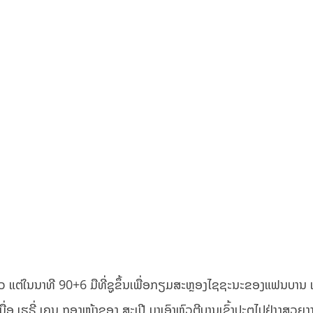
ູ່ແລ້ວ ແຕ່ໃນນາທີ 90+6 ມືທີ່ຊູຂຶ້ນເພື່ອກຽມສະຫຼອງໄຊຊະນະຂອງແຟນບານ ເ
ື່ອ ເຮຣີ່ ເຄນ ກອງໜ້າຂອງ ສະເປີ ມາເອົາຫົວຕີບານເຂົ້າປະຕູໄປຢ່າງສວຍງາ