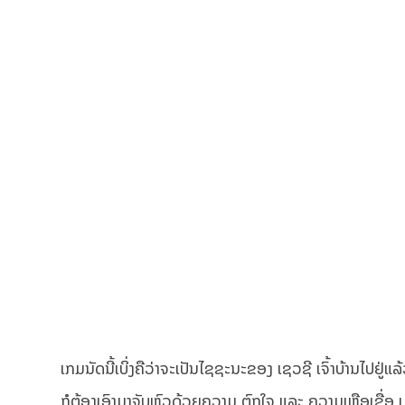
ເກມນັດນີ້ເບິ່ງຄືວ່າຈະເປັນໄຊຊະນະຂອງ ເຊວຊີ ເຈົ້າບ້ານໄປຢ
ກໍຕ້ອງເອົາມາຈັບຫົວດ້ວຍຄວາມ ຕົກໃຈ ແລະ ຄວາມເຫຼືອເຊື່ອ ເມ