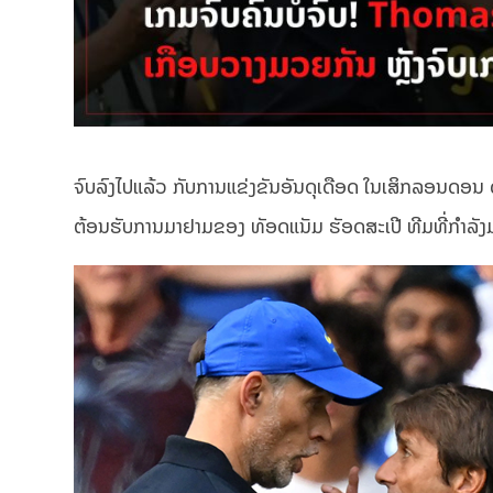
ຈົບລົງໄປແລ້ວ ກັບການແຂ່ງຂັນອັນດຸເດືອດ ໃນເສິກລອນດອນ 
ຕ້ອນຮັບການມາຢາມຂອງ ທັອດແນັມ ຮັອດສະເປີ ທີມທີ່ກຳລັງ