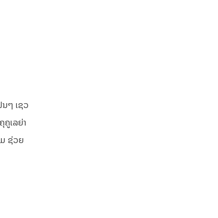
້ແຟນໆ ເຊວ
ຸຄູເລຍ່າ
າມ ຊ່ວຍ