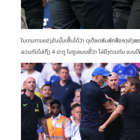
ໃນເກມການແຂ່ງຂັນນັ້ນເອີ້ນໄດ້ວ່າ ດຸເດືອດສົມສັກສີຂອງທັງສ
ລວມກັນໄປເຖິງ 4 ປະຕູ ໃນຮູບແບບທີ່ວ່າ ໄລ່ຍິງຕາມກັນ ແບບບ