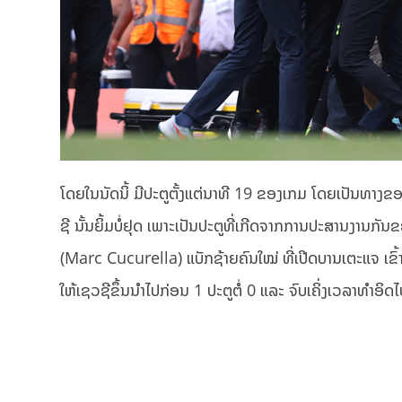
ໂດຍໃນນັດນິ້ ມີປະຕູຕັ້ງແຕ່ນາທີ 19 ຂອງເກມ ໂດຍເປັນທາງຂອ
ຊີ ນັ້ນຍິ້ມບໍ່ຢຸດ ເພາະເປັນປະຕູທີ່ເກີດຈາກການປະສານງານກັນຂ
(Marc Cucurella) ແບັກຊ້າຍຄົນໃໝ່ ທີ່ເປີດບານເຕະແຈ ເຂົ້າ
ໃຫ້ເຊວຊີຂຶ້ນນຳໄປກ່ອນ 1 ປະຕູຕໍ່ 0 ແລະ ຈົບເຄິ່ງເວລາທຳອິດໄ