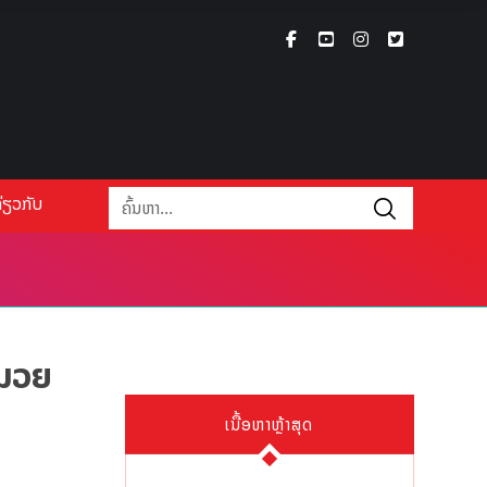
່ຽວກັບ
ງມວຍ
ເນື້ອຫາຫຼ້າສຸດ