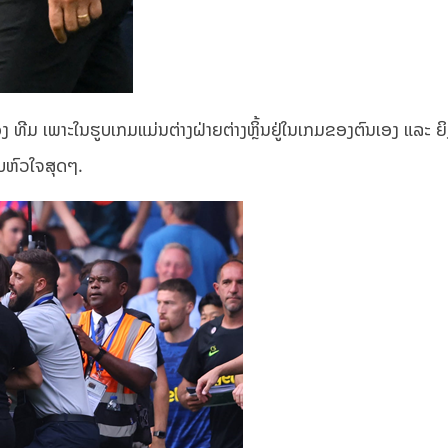
ອງ ທີມ ເພາະໃນຮູບເກມແມ່ນຕ່າງຝ່າຍຕ່າງຫຼິ້ນຢູ່ໃນເກມຂອງຕົນເອງ ແລະ ຍິ
ີບຫົວໃຈສຸດໆ.