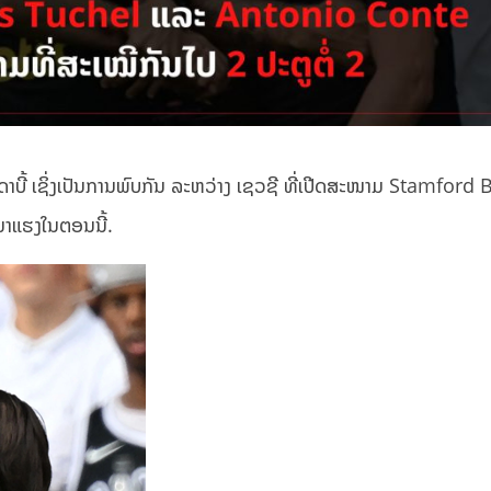
ດາບີ້ ເຊິ່ງເປັນການພົບກັນ ລະຫວ່າງ ເຊວຊີ ທີ່ເປີດສະໜາມ Stamford
ມາແຮງໃນຕອນນີ້.