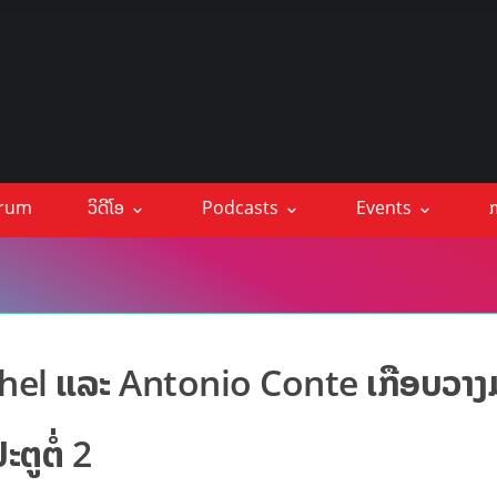
orum
ວິດີໂອ
Podcasts
Events
ກ
chel ແລະ Antonio Conte ເກືອບວາ
ຕູຕໍ່ 2