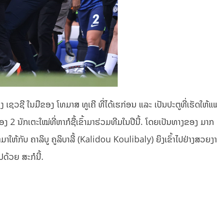
ງ ເຊວຊີ ໃນມືຂອງ ໂທມາສ ທູເຄີ ທີ່ໄດ້ເຮກ່ອນ ແລະ ເປັນປະຕູທີ່ເຮັດໃຫ
ອງ 2 ນັກເຕະໃໝ່ທີ່ຫາກໍຊື້ເຂົ້າມາຮ່ວມທີມໃນປີນີ້. ໂດຍເປັນທາງຂອງ ມາກ ຄ
ມາໃຫ້ກັບ ຄາລິບູ ຄູລິບາລີ້ (Kalidou Koulibaly) ຍິງເຂົ້າໄປຢ່າງສວຍງ
ປດ້ວຍ ສະກໍນີ້.