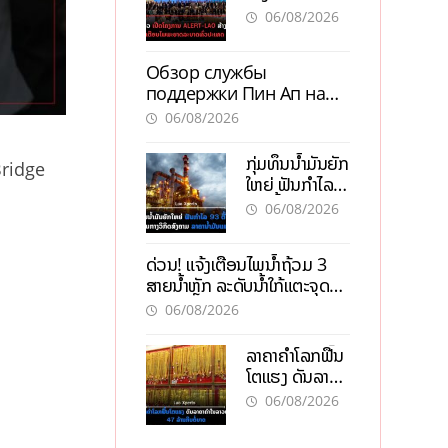
ALERT-LAO
06/08/2026
ສ້າງຕາໜ່າງ
ເຕືອນໄພພະຍາດ
Обзор службы
ລະບາດທົ່ວ
поддержки Пин Ап на
ປະເທດ
официальном сайте с
06/08/2026
актуальной
информацией
ກຸ່ມທຶນນ້ຳມັນຍັກ
 Bridge
ໃຫຍ່ ຟັນກຳໄລ
93 ຕື້ໂດລາ
06/08/2026
ທ່າມກາງວິກິດ
ສົງຄາມ ລາຄາ
ດ່ວນ! ແຈ້ງເຕືອນໄພນໍ້າຖ້ວມ 3
ນໍ້າມັນແພງ
ສາຍນໍ້າຫຼັກ ລະດັບນໍ້າໃກ້ແຕະຈຸດ
ອັນຕະລາຍ
06/08/2026
ລາຄາຄຳໂລກຟື້ນ
ໂຕແຮງ ດັນລາຄາ
ຄຳໃນລາວທະລຸ
06/08/2026
47 ລ້ານກີບຕໍ່
ບາດ