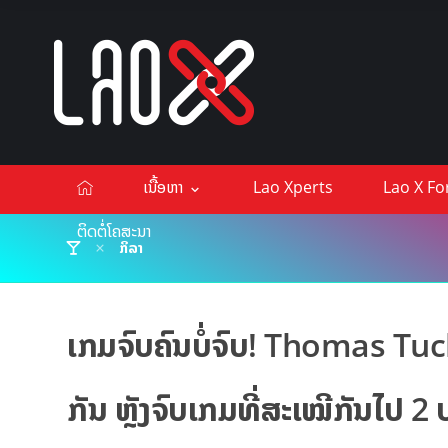
ເນື້ອຫາ
Lao Xperts
Lao X F
ຕິດຕໍ່ໂຄສະນາ
ກິລາ
ເກມຈົບຄົນບໍ່ຈົບ! Thomas Tu
ກັນ ຫຼັງຈົບເກມທີ່ສະເໝີກັນໄປ 2 ປະ