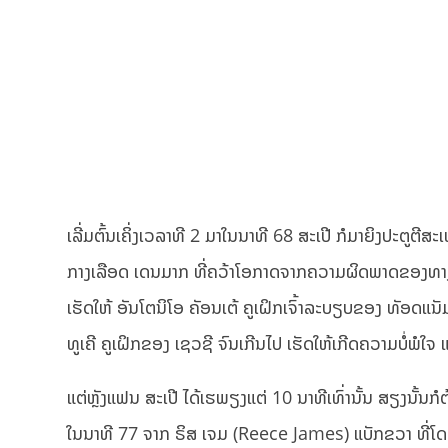
ເລີ່ມຕົ້ນເຄິ່ງເວລາທີ 2 ມາໃນນາທີ 68 ສະເປີ ກໍມາຍິງປະຕູຕ
ກາງເລືອດ ເດນມາກ ທີ່ຄວ້າໂອກາດຈາກຄວາມຜິດພາດຂອງທາງຝັ່
ເຮັດໃຫ້ ອັນໂຕນິໂອ ຄັອນເຕ້ ຄູເຝິກເຈົ້າລະບຽບຂອງ ທັອດແນ
ທູເຄີ ຄູເຝິກຂອງ ເຊວຊີ ຈົນເກີນໄປ ເຮັດໃຫ້ເກີດຄວາມບໍ່ພໍໃ
ແຕ່ຫຼັງແຟນ ສະເປີ ໄດ້ເຮພຽງແຕ່ 10 ນາທີເທົ່ານັ້ນ ສຽງນັ້ນກໍຕ
ໃນນາທີ 77 ຈາກ ຣິສ ເຈມ (Reece James) ແບັກຂວາ ທີ່ໂດດ