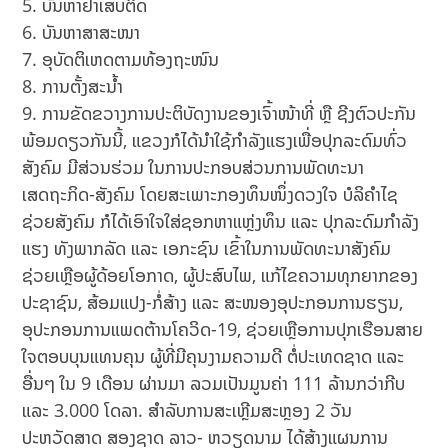
ບັນຫາຢາເສບຕິດ
ບັນຫາສາສະໜາ
ອຸບັດຕິເຫດຕາມທ້ອງຖະໜົນ
ການຕັ້ງສະນ້ຳ
ການຂັດຂວາງການປະຕິບັດງານຂອງເຈົ້າໜ້າທີ່ ຫຼື ຊີງຕົວປະກັນ
ພ້ອມດຽວກັນນີ້, ແຂວງກໍໄດ້ນຳໃຊ້ກຳລັງແຮງເພື່ອປຸກລະດົມທົ່ວ
ສັງຄົມ ມີສ່ວນຮ່ວມ ໃນການປະກອບສ່ວນການພັດທະນາ
ເສດຖະກິດ-ສັງຄົມ ໂດຍສະເພາະກອງທຶນໜຶ່ງດວງໃຈ ບໍລິຄຳໄຊ
ຊ່ວຍສັງຄົມ ກໍໄດ້ເອົາໃຈໃສ່ຊອກຫາແຫຼ່ງທຶນ ແລະ ປຸກລະດົມກຳລັງ
ແຮງ ທັງພາກລັດ ແລະ ເອກະຊົນ ເຂົ້າໃນການພັດທະນາສັງຄົມ
ຊ່ວຍເຫຼືອຜູ້ດ້ອຍໂອກາດ, ຜູ້ປະສົບໄພ, ແກ້ໄຂຄວາມທຸກຍາກຂອງ
ປະຊາຊົນ, ສ້ອມແປງ-ກໍ່ສ້າງ ແລະ ສະໜອງອຸປະກອນການຮຽນ,
ອຸປະກອນການແພດຕ້ານໂຄວິດ-19, ຊ່ວຍເຫຼືອການປຸກເຮືອນສາຍ
ໃຈຕອບບຸນແທນຄຸນ ຜູ້ທີ່ມີຄຸນງາມຄວາມດີ ຕໍ່ປະເທດຊາດ ແລະ
ອື່ນໆ ໃນ 9 ເດືອນ ຜ່ານມາ ລວມເປັນມູນຄ່າ 111 ລ້ານກວ່າກີບ
ແລະ 3.000 ໂດລາ. ສໍາລັບການສະເຫຼີມສະຫຼອງ 2 ວັນ
ປະຫວັດສາດ ສອງຊາດ ລາວ- ຫວຽດນາມ ໄດ້ສ້າງແຜນການ