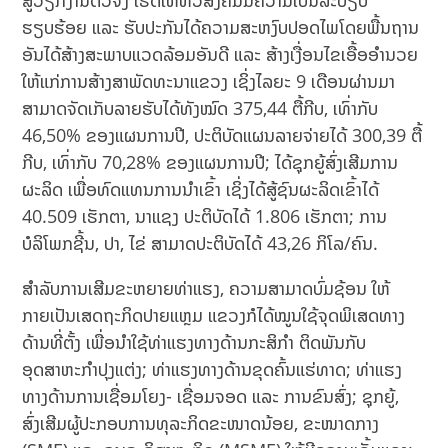
ສູ່ວຽກງານຕົວຈິງ ເຮັດໃຫ້ທົ່ວສັງຄົມມີຄວາມເປັນລະບຽບ
ຮຽບຮ້ອຍ ແລະ ຮັບປະກັນໄດ້ຄວາມສະຫງົບປອດໄພໂດຍພື້ນຖານ
ອັນໄດ້ສ້າງສະພາບແວດລ້ອມອັນດີ ແລະ ສ້າງເງື່ອນໄຂເອື້ອອໍານວຍ
ໃຫ້ແກ່ການສ້າງສາພັດທະນາແຂວງ ເຊິ່ງໄລຍະ 9 ເດືອນຜ່ານມາ
ສາມາດຈັດເກັບລາຍຮັບໄດ້ທັງໝົດ 375,44 ຕື້ກີບ, ເທົ່າກັບ
46,50% ຂອງແຜນການປີ, ປະຕິບັດແຜນລາຍຈ່າຍໄດ້ 300,39 ຕື້
ກີບ, ເທົ່າກັບ 70,28% ຂອງແຜນການປີ; ໄດ້ຊຸກຍູ້ສົ່ງເສີມການ
ຜະລິດ ເພື່ອທົດແທນການນໍາເຂົ້າ ເຊິ່ງໄດ້ສູ້ຊົນຜະລິດເຂົ້າໄດ້
40.509 ເຮັກຕາ, ນາແຊງ ປະຕິບັດໄດ້ 1.806 ເຮັກຕາ; ການ
ບໍລິໂພກຊີ້ນ, ປາ, ໄຂ່ ສາມາດປະຕິບັດໄດ້ 43,26 ກິໂລ/ຄົນ.
ສໍາລັບການເສີມຂະຫຍາຍທ່າແຮງ, ຄວາມສາມາດບົ່ມຊ້ອນ ໃຫ້
ກາຍເປັນເສດຖະກິດປາຍແຫຼມ ແຂວງກໍໄດ້ໝູນໃຊ້ຈຸດພິເສດທາງ
ດ້ານທີ່ຕັ້ງ ເພື່ອນໍາໃຊ້ທ່າແຮງທາງດ້ານກະສິກຳ ຕິດພັນກັບ
ອຸດສາຫະກຳປຸງແຕ່ງ; ທ່າແຮງທາງດ້ານຂຸດຄົ້ນແຮ່ທາດ; ທ່າແຮງ
ທາງດ້ານການເຊື່ອມໂຍງ- ເຊື່ອມຈອດ ແລະ ການຂົນສົ່ງ; ຊຸກຍູ້,
ສົ່ງເສີມຜູ້ປະກອບການທຸລະກິດຂະໜາດນ້ອຍ, ຂະໜາດກາງ