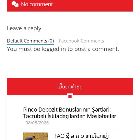
No comment
Leave a reply
Default Comments (0)
Facebook Comments
You must be
logged in
to post a comment.
ເນື້ອຫາຫຼ້າສຸດ
Pinco Depozit Bonuslarının Şərtləri:
Təcrübəli İstifadəçilərdən Məsləhətlər
08/08/2026
FAO ຊີ້ ລາຄາອາຫານໂລກພຸ່ງ