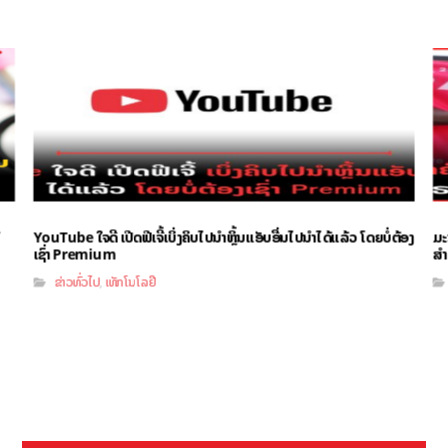
YouTube ໃຈດີ ເປີດຟີເຈີ້ເບິ່ງຄິບໄປນຳຫຼິ້ນແອັບອື່ນໄປນຳໄດ້ແລ້ວ ໂດຍບໍ່ຕ້ອງ
ມະ
ເຊົ່າ Premium
ສຳ
ຂ່າວທົ່ວໄປ
ເທັກໂນໂລຢີ
,