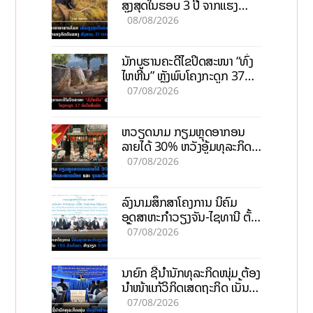
ສູງສຸດໃນຮອບ 3 ປີ ຈາກແຮງ
ກົດດັນຂອງສົງຄາມ, El nino
08/08/2026
ນັກບູຮານຄະດີໄຂປິດສະໜາ “ທົ່ງ
ໄຫຫີນ” ຫຼັງພົບໂຄງກະດູກ 37
ຄົນໃນຫີນຍັກ
07/08/2026
ຫວຽດນາມ ກຽມຫຼຸດອາກອນ
ລາຍໄດ້ 30% ຫວັງອູ້ມທຸລະກິດ
ຂະໜາດນ້ອຍ ແລະ ຈຸນລະ
07/08/2026
ວິສາຫະກິດ
ລົງນາມສຶກສາໂຄງການ ນິຄົມ
ອຸດສາຫະກຳວຽງຈັນ-ໄຊທານີ ຕັ້ງ
ເປົ້າດຶງທຶນ 150 ລ້ານໂດລາ, ສ້າງ
07/08/2026
ວຽກ 5.000 ຕຳແໜ່ງ
ນາຍົກ ຊີ້ນຳນັກທຸລະກິດໜຸ່ມ ຕ້ອງ
ນຳໜ້າແກ້ວິກິດເສດຖະກິດ ເນັ້ນດຶງ
ທຶນສາກົນ, ຫັນສູ່ດິຈິຕອນ
07/08/2026