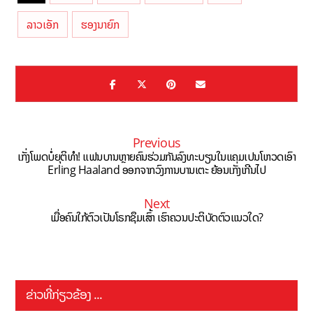
ລາວເອັກ
ຮອງນາຍົກ
Previous
ເກັ່ງໂພດບໍ່ຍຸຕິທຳ! ແຟນບານຫຼາຍຄົນຮ່ວມກັນລົງທະບຽນໃນແຄມເປນໂຫວດເອົາ
Erling Haaland ອອກຈາກວົງການບານເຕະ ຍ້ອນເກັ່ງເກີນໄປ
Next
ເມື່ອຄົນໃກ້ຕົວເປັນໂຣກຊຶມເສົ້າ ເຮົາຄວນປະຕິບັດຕົວແນວໃດ?
ຂ່າວທີ່ກ່ຽວຂ້ອງ ...