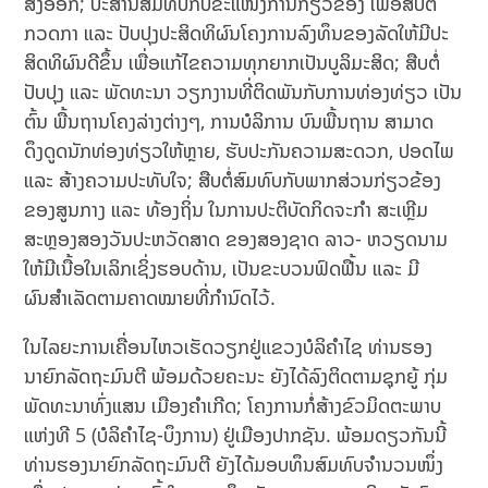
ສົ່ງອອກ; ປະສານສົມທົບກັບຂະແໜງການກ່ຽວຂ້ອງ ເພື່ອສືບຕໍ່
ກວດກາ ແລະ ປັບປຸງປະສິດທິຜົນໂຄງການລົງທຶນຂອງລັດໃຫ້ມີປະ
ສິດທິຜົນດີຂຶ້ນ ເພື່ອແກ້ໄຂຄວາມທຸກຍາກເປັນບູລິມະສິດ; ສືບຕໍ່
ປັບປຸງ ແລະ ພັດທະນາ ວຽກງານທີ່ຕິດພັນກັບການທ່ອງທ່ຽວ ເປັນ
ຕົ້ນ ພື້ນຖານໂຄງລ່າງຕ່າງໆ, ການບໍລິການ ບົນພື້ນຖານ ສາມາດ
ດຶງດູດນັກທ່ອງທ່ຽວໃຫ້ຫຼາຍ, ຮັບປະກັນຄວາມສະດວກ, ປອດໄພ
ແລະ ສ້າງຄວາມປະທັບໃຈ; ສືບຕໍ່ສົມທົບກັບພາກສ່ວນກ່ຽວຂ້ອງ
ຂອງສູນກາງ ແລະ ທ້ອງຖິ່ນ ໃນການປະຕິບັດກິດຈະກຳ ສະເຫຼີມ
ສະຫຼອງສອງວັນປະຫວັດສາດ ຂອງສອງຊາດ ລາວ- ຫວຽດນາມ
ໃຫ້ມີເນື້ອໃນເລິກເຊິ່ງຮອບດ້ານ, ເປັນຂະບວນຟົດຟື້ນ ແລະ ມີ
ຜົນສຳເລັດຕາມຄາດໝາຍທີ່ກຳນົດໄວ້.
ໃນໄລຍະການເຄື່ອນໄຫວເຮັດວຽກຢູ່ແຂວງບໍລິຄໍາໄຊ ທ່ານຮອງ
ນາຍົກລັດຖະມົນຕີ ພ້ອມດ້ວຍຄະນະ ຍັງໄດ້ລົງຕິດຕາມຊຸກຍູ້ ກຸ່ມ
ພັດທະນາທົ່ງແສນ ເມືອງຄໍາເກີດ; ໂຄງການກໍ່ສ້າງຂົວມິດຕະພາບ
ແຫ່ງທີ 5 (ບໍລິຄໍາໄຊ-ບຶງການ) ຢູ່ເມືອງປາກຊັນ. ພ້ອມດຽວກັນນີ້
ທ່ານຮອງນາຍົກລັດຖະມົນຕີ ຍັງໄດ້ມອບທຶນສົມທົບຈໍານວນໜຶ່ງ