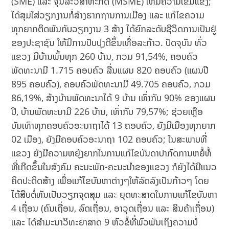
(SME) ແລະ ຈຸນລະວິສາຫະກິດ (MSME) ໃຫ້ມີຄວາມເຂັ້ມແຂງ;
ໄດ້ສຸມໃສ່ວຽກງານກໍ່ສ້າງຮາກຖານການເມືອງ ແລະ ແກ້ໄຂຄວາມ
ທຸກຍາກຕິດພັນກັບວຽກງານ 3 ສ້າງ ໄດ້ຍົກລະດັບຊີວິດການເປັນຢູ່
ຂອງປະຊາຊົນ ໃຫ້ມີການປັບປຸງດີຂຶ້ນເທື່ອລະກ້າວ. ປັດຈຸບັນ ທົ່ວ
ແຂວງ ມີບ້ານພົ້ນທຸກ 260 ບ້ານ, ກວມ 91,54%, ຄອບຄົວ
ພັດທະນາມີ 1.715 ຄອບຄົວ ລື່ນແຜນ 820 ຄອບຄົວ (ແຜນປີ
895 ຄອບຄົວ), ຄອບຄົວພັດທະນາມີ 49.705 ຄອບຄົວ, ກວມ
86,19%, ສ້າງບ້ານພັດທະນາໄດ້ 9 ບ້ານ ເທົ່າກັບ 90% ຂອງແຜນ
ປີ, ບ້ານພັດທະນາມີ 226 ບ້ານ, ເທົ່າກັບ 79,57%; ຊ່ວຍເຫຼືອ
ບັນເທົາທຸກຄອບຄົວອະນາຖາໄດ້ 13 ຄອບຄົວ, ຍັງມີເມືອງທຸກຍາກ
02 ເມືອງ, ຍັງມີຄອບຄົວອະນາຖາ 102 ຄອບຄົວ; ໃນສະພາບທີ່
ແຂວງ ຍັງມີຄວາມຫຍຸ້ງຍາກໃນການແກ້ໄຂບັນດາປາກົດການຫຍໍ້ທໍ້
ທີ່ເກີດຂຶ້ນໃນສັງຄົມ ຄະນະພັກ-ຄະນະນໍາຂອງແຂວງ ກໍຍັງໄດ້ມີແນວ
ຄິດປະດິດສ້າງ ເພື່ອແກ້ໄຂບັນຫາຕ່າງໆໃຫ້ລົດລົງເປັນກ້າວໆ ໂດຍ
ໄດ້ສືບຕໍ່ຫັນເປັນວຽກຈຸດສຸມ ແລະ ຍຸດທະສາດໃນການແກ້ໄຂບັນຫາ
4 ເຖື່ອນ (ຄົນເຖື່ອນ, ລົດເຖື່ອນ, ອາວຸດເຖື່ອນ ແລະ ສິນຄ້າເຖື່ອນ)
ແລະ ໄດ້ສຳມະນາວິທະຍາສາດ 9 ຫົວຂໍ້ທີ່ພົວພັນເຖິງຄວາມບໍ່