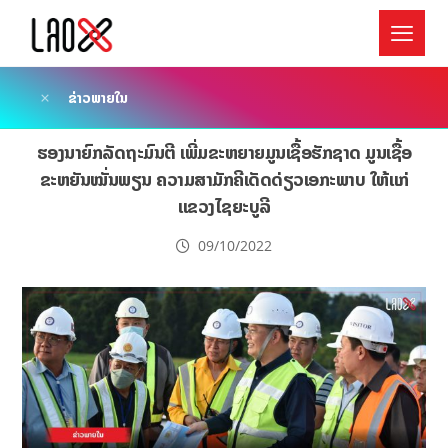
ຂ່າວພາຍໃນ
ຮອງນາຍົກລັດຖະມົນຕີ ເພີ່ມຂະຫຍາຍມູນເຊື້ອຮັກຊາດ ມູນເຊື້ອ
ຂະຫຍັນໝັ່ນພຽນ ຄວາມສາມັກຄີເດັດດ່ຽວເອກະພາບ ໃຫ້ແກ່
ແຂວງໄຊຍະບູລີ
09/10/2022