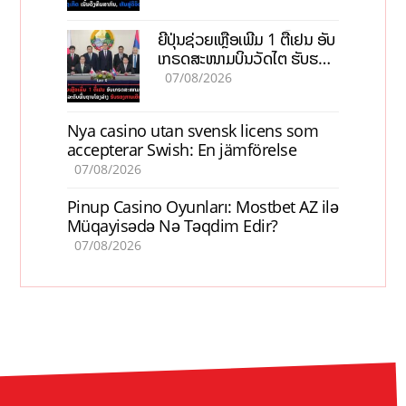
ຍີ່ປຸ່ນຊ່ວຍເຫຼືອເພີ່ມ 1 ຕື້ເຢນ ອັບ
ເກຣດສະໜາມບິນວັດໄຕ ຮັບຮອງ
ການເຕີບໂຕ
07/08/2026
Nya casino utan svensk licens som
accepterar Swish: En jämförelse
07/08/2026
Pinup Casino Oyunları: Mostbet AZ ilə
Müqayisədə Nə Təqdim Edir?
07/08/2026