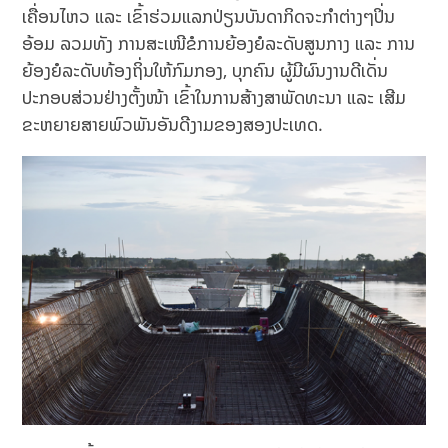
ເຄື່ອນໄຫວ ແລະ ເຂົ້າຮ່ວມແລກປ່ຽນບັນດາກິດຈະກໍາຕ່າງໆປິ່ນ
ອ້ອມ ລວມທັງ ການສະເໜີຂໍການຍ້ອງຍໍລະດັບສູນກາງ ແລະ ການ
ຍ້ອງຍໍລະດັບທ້ອງຖິ່ນໃຫ້ກົມກອງ, ບຸກຄົນ ຜູ້ມີຜົນງານດີເດັ່ນ
ປະກອບສ່ວນຢ່າງຕັ້ງໜ້າ ເຂົ້າໃນການສ້າງສາພັດທະນາ ແລະ ເສີມ
ຂະຫຍາຍສາຍພົວພັນອັນດີງາມຂອງສອງປະເທດ.