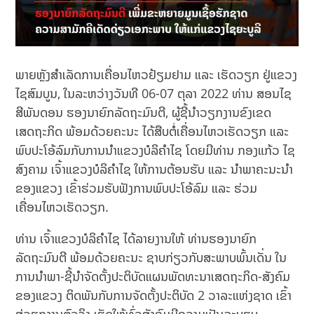
ພາຍຫຼັງສໍາເລັດການເຄື່ອນໄຫວຢ້ຽມຢາມ ແລະ ເຮັດວຽກ ຢູ່ແຂວງ
ໄຊສົມບູນ, ໃນລະຫວ່າງວັນທີ 06-07 ຕຸລາ 2022 ທ່ານ ສອນໄຊ
ສີພັນດອນ ຮອງນາຍົກລັດຖະມົນຕີ, ຜູ້ຊີ້ນໍາວຽກງານຂົງເຂດ
ເສດຖະກິດ ພ້ອມດ້ວຍຄະນະ ໄດ້ສືບຕໍ່ເຄື່ອນໄຫວເຮັດວຽກ ແລະ
ພົບປະໂອ້ລົມກັບການນຳແຂວງບໍລິຄຳໄຊ ໂດຍມີທ່ານ ກອງແກ້ວ ໄຊ
ສົງຄາມ ເຈົ້າແຂວງບໍລິຄຳໄຊ ໃຫ້ການຕ້ອນຮັບ ແລະ ນຳພາຄະນະນຳ
ຂອງແຂວງ ເຂົ້າຮ່ວມຮັບຟັງການພົບປະໂອ້ລົມ ແລະ ຮ່ວມ
ເຄື່ອນໄຫວເຮັດວຽກ.
ທ່ານ ເຈົ້າແຂວງບໍລິຄຳໄຊ ໄດ້ລາຍງານໃຫ້ ທ່ານຮອງນາຍົກ
ລັດຖະມົນຕີ ພ້ອມດ້ວຍຄະນະ ຊາບກ່ຽວກັບສະພາບພົ້ນເດັ່ນ ໃນ
ການນໍາພາ-ຊີ້ນໍາຈັດຕັ້ງປະຕິບັດແຜນພັດທະນາເສດຖະກິດ-ສັງຄົມ
ຂອງແຂວງ ຕິດພັນກັບການຈັດຕັ້ງປະຕິບັດ 2 ວາລະແຫ່ງຊາດ ເຂົ້າ