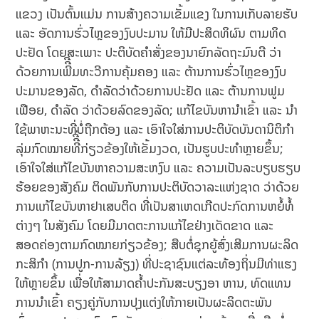
ແຂວງ ເປັນຕົ້ນແມ່ນ ການສ້າງຄວາມເຂັ້ມແຂງ ໃນການເກັບລາຍຮັບ
ແລະ ອັດການຮົ່ວໄຫຼຂອງງົບປະມານ ໃຫ້ມີປະສິດທິຜົນ ຕາມທິດ
ປະຢັດ ໂດຍສະເພາະ ປະຕິບັດຄໍາສັ່ງຂອງນາຍົກລັດຖະມົນຕີ ວ່າ
ດ້ວຍການເພີີີ່ມທະວີການຄຸ້ມຄອງ ແລະ ຕ້ານການຮົ່ວໄຫຼຂອງງົບ
ປະມານຂອງລັດ, ດໍາລັດວ່າດ້ວຍການປະຢັດ ແລະ ຕ້ານການຟູມ
ເຟືອຍ, ດໍາລັດ ວ່າດ້ວຍລົດຂອງລັດ; ແກ້ໄຂບັນຫານຳເຂົ້າ ແລະ ນຳ
ໃຊ້ພາຫະນະທີ່ບໍ່ຖືກຕ້ອງ ແລະ ເອົາໃຈໃສ່ການປະຕິບັດບັນດານິຕິກໍາ
ລຸ່ມກົດໝາຍທີີີ່ກ່ຽວຂ້ອງໃຫ້ເຂັ້ມງວດ, ເປັນຮູບປະທໍາຫຼາຍຂຶ້ນ;
ເອົາໃຈໃສ່ແກ້ໄຂບັນຫາຄວາມສະຫງົບ ແລະ ຄວາມເປັນລະບຽບຮຽບ
ຮ້ອຍຂອງສັງຄົມ ຕິດພັນກັບການປະຕິບັດວາລະແຫ່ງຊາດ ວ່າດ້ວຍ
ການແກ້ໄຂບັນຫາຢາເສບຕິດ ທີ່ເປັນສາເຫດເກີດປະກົດການຫຍໍ້ທໍ້
ຕ່າງໆ ໃນສັງຄົມ ໂດຍມີມາດຕະການແກ້ໄຂຢ່າງເດັດຂາດ ແລະ
ສອດຄ່ອງຕາມກົດໝາຍກ່ຽວຂ້ອງ; ສືບຕໍ່ຊຸກຍູ້ສົ່ງເສີມການຜະລິດ
ກະສິກໍາ (ການປູກ-ການລ້ຽງ) ທີ່ປະຊາຊົນແຕ່ລະທ້ອງຖິ່ນມີທ່າແຮງ
ໃຫ້ຫຼາຍຂຶ້ນ ເພື່ອໃຫ້ສາມາດຄໍ້າປະກັນສະບຽງອາ ຫານ, ທົດແທນ
ການນຳເຂົ້າ ຄຽງຄູ່ກັບການປຸງແຕ່ງໃຫ້ກາຍເປັນຜະລິດຕະພັນ