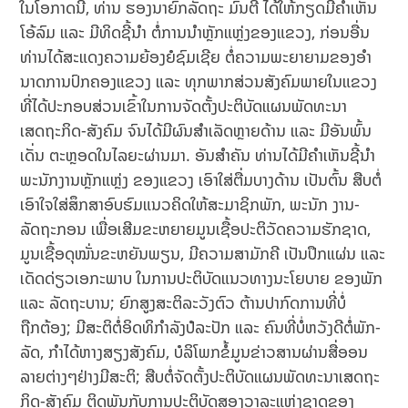
ໃນໂອກາດນີ້, ທ່ານ ຮອງນາຍົກລັດຖະ ມົນຕີ ໄດ້ໃຫ້ກຽດມີຄຳເຫັນ
ໂອ້ລົມ ແລະ ມີທິດຊີ້ນໍາ ຕໍ່ການນໍາຫຼັກແຫຼ່ງຂອງແຂວງ, ກ່ອນອື່ນ
ທ່ານໄດ້ສະແດງຄວາມຍ້ອງຍໍຊົມເຊີຍ ຕໍ່ຄວາມພະຍາຍາມຂອງອໍາ
ນາດການປົກຄອງແຂວງ ແລະ ທຸກພາກສ່ວນສັງຄົມພາຍໃນແຂວງ
ທີ່ໄດ້ປະກອບສ່ວນເຂົ້າໃນການຈັດຕັ້ງປະຕິບັດແຜນພັດທະນາ
ເສດຖະກິດ-ສັງຄົມ ຈົນໄດ້ມີຜົນສໍາເລັດຫຼາຍດ້ານ ແລະ ມີອັນພົ້ນ
ເດັ່ນ ຕະຫຼອດໃນໄລຍະຜ່ານມາ. ອັນສຳຄັນ ທ່ານໄດ້ມີຄໍາເຫັນຊີ້ນໍາ
ພະນັກງານຫຼັກແຫຼ່ງ ຂອງແຂວງ ເອົາໃສ່ຕື່ມບາງດ້ານ ເປັນຕົ້ນ ສືບຕໍ່
ເອົາໃຈໃສ່ສຶກສາອົບຮົມແນວຄິດໃຫ້ສະມາຊິກພັກ, ພະນັກ ງານ-
ລັດຖະກອນ ເພື່ອເສີມຂະຫຍາຍມູນເຊື້ອປະຕິວັດຄວາມຮັກຊາດ,
ມູນເຊື້ອດຸໝັ່ນຂະຫຍັນພຽນ, ມີຄວາມສາມັກຄີ ເປັນປຶກແຜ່ນ ແລະ
ເດັດດ່ຽວເອກະພາບ ໃນການປະຕິບັດແນວທາງນະໂຍບາຍ ຂອງພັກ
ແລະ ລັດຖະບານ; ຍົກສູງສະຕິລະວັງຕົວ ຕ້ານປາກົດການທີ່ບໍ່
ຖືກຕ້ອງ; ມີສະຕິຕໍ່ອິດທິກໍາລັງປໍລະປັກ ແລະ ຄົນທີ່ບໍ່ຫວັງດີຕໍ່ພັກ-
ລັດ, ກໍາໄດ້ຫາງສຽງສັງຄົມ, ບໍລິໂພກຂໍ້ມູນຂ່າວສານຜ່ານສື່ອອນ
ລາຍຕ່າງໆຢ່າງມີສະຕິ; ສືບຕໍ່ຈັດຕັ້ງປະຕິບັດແຜນພັດທະນາເສດຖະ
ກິດ-ສັງຄົມ ຕິດພັນກັບການປະຕິບັດສອງວາລະແຫ່ງຊາດຂອງ