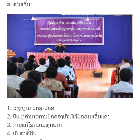
ສະຫງົບເຊັ່ນ:
ວຽກງານ ປກຊ-ປກສ
ປັບປຸງອຳນາດການປົກຄອງບ້ານໃຫ້ມີຄວາມເຂັ້ມແຂງ
ການແກ້ໄຂຄວາມທຸກຍາກ
ບັນຫາທີ່ດິນ