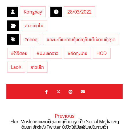
Kongxay
28/03/2022
ຂ່າວພາຍໃນ
#ຄຄອຊ
#ຄະນະກຳມະການຄຸ້ມຄອງອິນເຕີເນັດແຫ່ງຊາດ
#ດິຈິຕອນ
#ປະເທດລາວ
#ລັດຖະບານ
HOD
LaoX
ລາວເອັກ
Previous
Elon Musk ມະຫາເສດຖີຊາວອາເມຣິກາ ກຽມເປີດ Social Media ຂອງ
ຕົນເອງ ຫຼັງຕຳໜິ Twitter ບໍ່ເປີດໃຫ້ມີເສລີພາບໃນການເວົ້າ