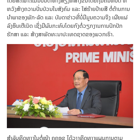
ໂດຍສະເພາະແມ່ນບັນດາຫາງສຽງທີ່ສ້າງຂຶ້ນໂດຍກຸ່ມຄົນທີ່ບໍ່ດີ ທີ່
ຫວັງສ້າງຄວາມປັ່ນປ່ວນໃນສັງຄົມ ແລະ ໃສ່ຮ້າຍປ້າຍສີ ຕໍ່ຕ້ານການ
ນຳພາຂອງພັກ-ລັດ ແລະ ບັນດາຂ່າວທີ່ບໍ່ມີມູນຄວາມຈິງ ເຜີຍແຜ່
ລົງອິນເຕີເນັດ ເຊິ່ງມີຜົນກະທົບໂດຍກົງຕໍ່ວຽກງານການປົກປັກ
ຮັກສາ ແລະ ສ້າງສາພັດທະນາປະເທດຊາດຂອງພວກເຮົາ.
ສຳລັບທິດທາງໃນຕໍ່ໜ້າ ຄຄອຊ ໄດ້ວາງທິດທາງແຜນການຕາມ