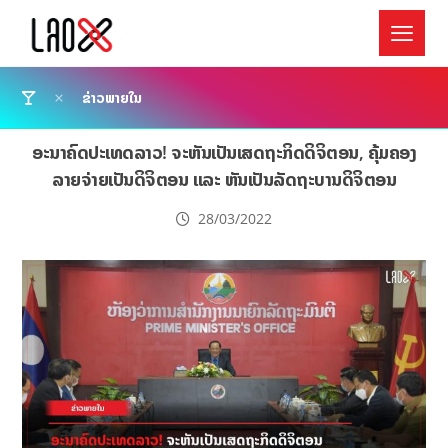
ຂ່າວພາຍໃນ
ອະນາຄົດປະເທດລາວ! ຈະຫັນເປັນເສດຖະກິດດິຈິຕອນ, ຄຸ້ມຄອງ
ລາຍຈ່າຍເປັນດິຈິຕອນ ແລະ ຫັນເປັນລັດຖະບານດິຈິຕອນ
28/03/2022