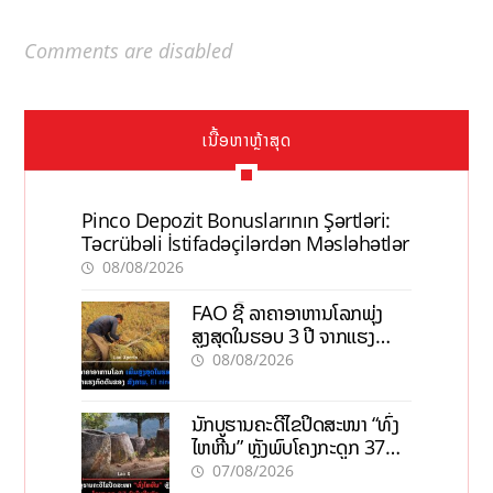
Comments are disabled
ເນື້ອຫາຫຼ້າສຸດ
Pinco Depozit Bonuslarının Şərtləri:
Təcrübəli İstifadəçilərdən Məsləhətlər
08/08/2026
FAO ຊີ້ ລາຄາອາຫານໂລກພຸ່ງ
ສູງສຸດໃນຮອບ 3 ປີ ຈາກແຮງ
ກົດດັນຂອງສົງຄາມ, El nino
08/08/2026
ນັກບູຮານຄະດີໄຂປິດສະໜາ “ທົ່ງ
ໄຫຫີນ” ຫຼັງພົບໂຄງກະດູກ 37
ຄົນໃນຫີນຍັກ
07/08/2026