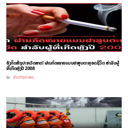
ອັງກິດສ້າງປະຫວັດສາດ! ຜ່ານກົດໝາຍແບນຢາສູບຕະຫຼອດຊີວິດ ສຳລັບຜູ້
ທີ່ເກີດຫຼັງປີ 2008
ຂ່າວຕ່າງປະເທດ