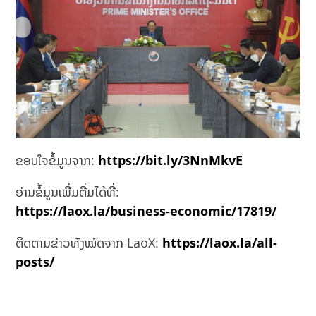
ຂອບໃຈຂໍ້ມູນຈາກ:
https://bit.ly/3NnMkvE
ອ່ານຂໍ້ມູນເພີ່ມຕື່ມໄດ້ທີ່:
https://laox.la/business-economic/17819/
ຕິດຕາມຂ່າວທັງໝົດຈາກ LaoX:
https://laox.la/all-
posts/