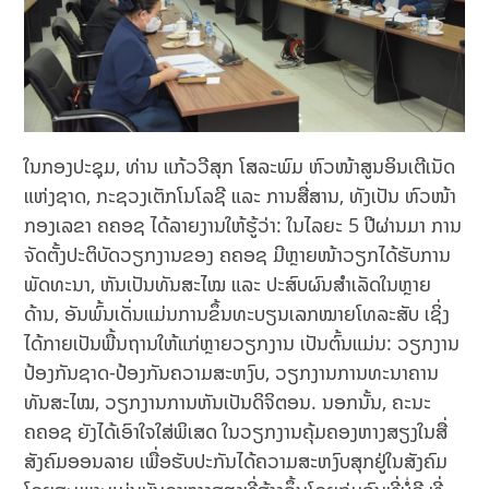
ໃນກອງປະຊຸມ, ທ່ານ ແກ້ວວີສຸກ ໂສລະພົມ ຫົວໜ້າສູນອິນເຕີເນັດ
ແຫ່ງຊາດ, ກະຊວງເຕັກໂນໂລຊີ ແລະ ການສື່ສານ, ທັງເປັນ ຫົວໜ້າ
ກອງເລຂາ ຄຄອຊ ໄດ້ລາຍງານໃຫ້ຮູ້ວ່າ: ໃນໄລຍະ 5 ປີຜ່ານມາ ການ
ຈັດຕັ້ງປະຕິບັດວຽກງານຂອງ ຄຄອຊ ມີຫຼາຍໜ້າວຽກໄດ້ຮັບການ
ພັດທະນາ, ຫັນເປັນທັນສະໄໝ ແລະ ປະສົບຜົນສຳເລັດໃນຫຼາຍ
ດ້ານ, ອັນພົ້ນເດັ່ນແມ່ນການຂຶ້ນທະບຽນເລກໝາຍໂທລະສັບ ເຊິ່ງ
ໄດ້ກາຍເປັນພື້ນຖານໃຫ້ແກ່ຫຼາຍວຽກງານ ເປັນຕົ້ນແມ່ນ: ວຽກງານ
ປ້ອງກັນຊາດ-ປ້ອງກັນຄວາມສະຫງົບ, ວຽກງານການທະນາຄານ
ທັນສະໄໝ, ວຽກງານການຫັນເປັນດິຈິຕອນ. ນອກນັ້ນ, ຄະນະ
ຄຄອຊ ຍັງໄດ້ເອົາໃຈໃສ່ພິເສດ ໃນວຽກງານຄຸ້ມຄອງຫາງສຽງໃນສື່
ສັງຄົມອອນລາຍ ເພື່ອຮັບປະກັນໄດ້ຄວາມສະຫງົບສຸກຢູ່ໃນສັງຄົມ