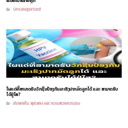
ພື້ນທີ່ເປົ້າໝາຍຫຼັກ
Uncategorized
ໃຜແດ່ທີ່ສາມາດຮັບວັກຊີນປ້ອງກັນມະເຮັງປາກມົດລູກໄດ້ ແລະ ສາມາດຮັບ
ໄດ້ຢູ່ໃສ?
ຂ່າວພາຍໃນ
ສຸຂະພາບ ແລະ ຄວາມສວຍຄວາມງາມ
,