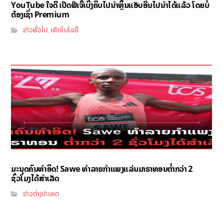
YouTube ໃຈດີ ເປີດຟີເຈີ້ເບິ່ງຄິບໄປນຳຫຼິ້ນແອັບອື່ນໄປນຳໄດ້ແລ້ວ ໂດຍບໍ່
ຕ້ອງເຊົ່າ Premium
ຂ່າວທົ່ວໄປ
ເທັກໂນໂລຢີ
,
ມະນຸດຄົນທຳອິດ! Sawe ທຳລາຍກຳແພງແລ່ນມາຣາທອນຕ່ຳກວ່າ 2
ຊົ່ວໂມງໄດ້ສຳເລັດ
ຂ່າວຕ່າງປະເທດ