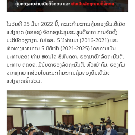
ໃນວັນທີ 25 ມີນາ 2022 ນີ້, ຄະນະກຳມະການຄຸ້ມຄອງອິນເຕີເນັດ
ແຫ່ງຊາດ (ຄຄອຊ) ຈັດກອງປະຊຸມສະຫຼຸບຕີລາຄາ ການຈັດຕັ້ງ
ປະຕິບັດວຽກງານ ໃນໄລຍະ 5 ປີຜ່ານມາ (2016-2021) ແລະ
ທິດທາງແຜນການ 5 ປີຕໍ່ໜ້າ (2021-2025) ໂດຍການເປັນ
ປະທານຂອງ ທ່ານ ສອນໄຊ ສີພັນດອນ ຮອງນາຍົກລັດຖະມົນຕີ,
ປະທານ ຄຄອຊ, ມີບັນດາຮອງລັດຖະມົນຕີ, ຫົວໜ້າກົມ, ຮອງກົມ
ຈາກທຸກພາກສ່ວນໃນຄະນະກໍາມະການຄຸ້ມຄອງອິນເຕີເນັດ
ແຫ່ງຊາດເຂົ້າຮ່ວມ.