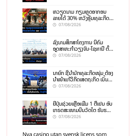
ຫວຽດນາມ ກຽມຫຼຸດອາກອນ
ລາຍໄດ້ 30% ຫວັງອູ້ມທຸລະກິດ
ຂະໜາດນ້ອຍ ແລະ ຈຸນລະ
07/08/2026
ວິສາຫະກິດ
ລົງນາມສຶກສາໂຄງການ ນິຄົມ
ອຸດສາຫະກຳວຽງຈັນ-ໄຊທານີ ຕັ້ງ
ເປົ້າດຶງທຶນ 150 ລ້ານໂດລາ, ສ້າງ
07/08/2026
ວຽກ 5.000 ຕຳແໜ່ງ
ນາຍົກ ຊີ້ນຳນັກທຸລະກິດໜຸ່ມ ຕ້ອງ
ນຳໜ້າແກ້ວິກິດເສດຖະກິດ ເນັ້ນດຶງ
ທຶນສາກົນ, ຫັນສູ່ດິຈິຕອນ
07/08/2026
ຍີ່ປຸ່ນຊ່ວຍເຫຼືອເພີ່ມ 1 ຕື້ເຢນ ອັບ
ເກຣດສະໜາມບິນວັດໄຕ ຮັບຮອງ
ການເຕີບໂຕ
07/08/2026
Nya casino utan svensk licens som