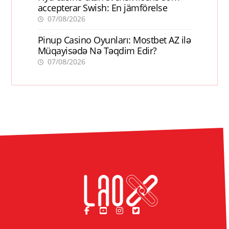
accepterar Swish: En jämförelse
07/08/2026
Pinup Casino Oyunları: Mostbet AZ ilə
Müqayisədə Nə Təqdim Edir?
07/08/2026