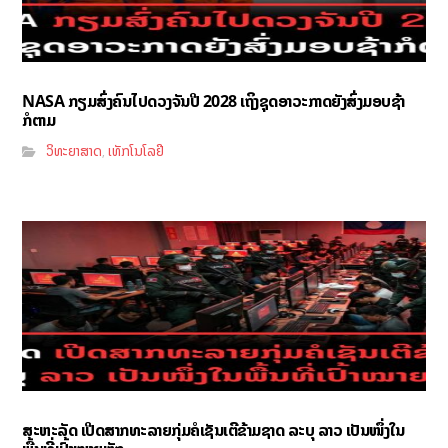
NASA ກຽມສົ່ງຄົນໄປດວງຈັນປີ 2028 ເຖິງຊຸດອາວະກາດຍັງສົ່ງມອບຊ້າ
ກໍຕາມ
ວິທະຍາສາດ
ເທັກໂນໂລຢີ
,
ສະຫະລັດ ເປີດສາກທະລາຍກຸ່ມຄໍເຊັນເຕີຂ້າມຊາດ ລະບຸ ລາວ ເປັນໜຶ່ງໃນ