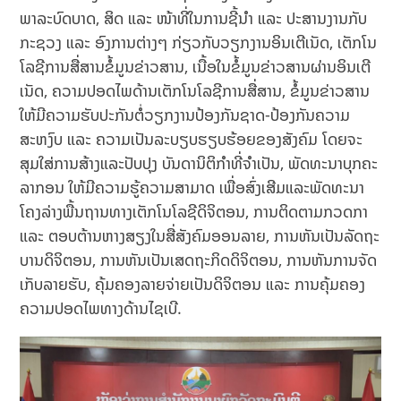
ພາລະບົດບາດ, ສິດ ແລະ ໜ້າທີ່ໃນການຊີ້ນຳ ແລະ ປະສານງານກັບ
ກະຊວງ ແລະ ອົງການຕ່າງໆ ກ່ຽວກັບວຽກງານອິນເຕີເນັດ, ເຕັກໂນ
ໂລຊີການສື່ສານຂໍ້ມູນຂ່າວສານ, ເນື້ອໃນຂໍ້ມູນຂ່າວສານຜ່ານອິນເຕີ
ເນັດ, ຄວາມປອດໄພດ້ານເຕັກໂນໂລຊີການສື່ສານ, ຂໍ້ມູນຂ່າວສານ
ໃຫ້ມີຄວາມຮັບປະກັນຕໍ່ວຽກງານປ້ອງກັນຊາດ-ປ້ອງກັນຄວາມ
ສະຫງົບ ແລະ ຄວາມເປັນລະບຽບຮຽບຮ້ອຍຂອງສັງຄົມ ໂດຍຈະ
ສຸມໃສ່ການສ້າງແລະປັບປຸງ ບັນດານິຕິກຳທີ່ຈຳເປັນ, ພັດທະນາບຸກຄະ
ລາກອນ ໃຫ້ມີຄວາມຮູ້ຄວາມສາມາດ ເພື່ອສົ່ງເສີມແລະພັດທະນາ
ໂຄງລ່າງພື້ນຖານທາງເຕັກໂນໂລຊີດິຈິຕອນ, ການຕິດຕາມກວດກາ
ແລະ ຕອບຕ້ານຫາງສຽງໃນສື່ສັງຄົມອອນລາຍ, ການຫັນເປັນລັດຖະ
ບານດິຈິຕອນ, ການຫັນເປັນເສດຖະກິດດິຈິຕອນ, ການຫັນການຈັດ
ເກັບລາຍຮັບ, ຄຸ້ມຄອງລາຍຈ່າຍເປັນດິຈິຕອນ ແລະ ການຄຸ້ມຄອງ
ຄວາມປອດໄພທາງດ້ານໄຊເບີ.