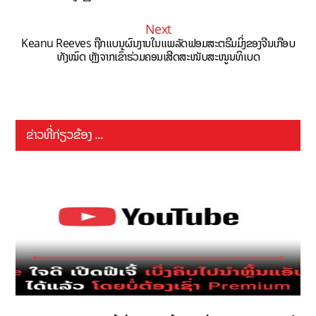
Next
Keanu Reeves ຖືກແບນຜົນງານໃນແພລັດຟອມສະຕຣີມມິ່ງຂອງຈີນເກືອບ
ທັງໝົດ ຫຼັງຈາກເຂົ້າຮ່ວມຄອນເສີດສະໜັບສະໜູນທິເບດ
ຂ່າວທີ່ກ່ຽວຂ້ອງ ...