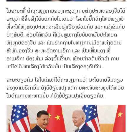
ໃນຂະນະທີ່ ຄຳຖະແຫຼງການຂອງກະຊວງການຕ່າງປະເທດຂອງຈີນໄດ້
ລະບຸວ່າ ສີຈິ້ນຜິງໄດ້ບອກກັບໄບເດັນວ່າ ໂລກໃບນີ້ກວ້າງໃຫຍ່ພຽງພໍ
ທີ່ຈະໃຫ້ທັງສອງປະເທດຈະເລີນຮຸ່ງເຮືອງຮ່ວມກັນ ແລະ ແຂ່ງຂັນກັນ
ຢ່າງສັນຕິ. ສ່ວນໄຕ້ຫວັນ ຖືເປັນສູນກາງໃນບັນດາຜົນປະໂຫຍດ
ທັງຫຼາຍຂອງຈີນ ແລະ ເປັນຮາກຖານໃນທາງການເມືອງແຫ່ງຄວາມ
ສຳພັນຂອງຈີນ-ສະຫະລັດອາເມຣິກາ ແລະ ເປັນເສັ້ນແດງ ທີ່
ອາເມຣິກາ ຕ້ອງຫ້າມ ລ່ວງລໍ້າເຂົ້າມາ. ພ້ອມກ່າວຕື່ມອີກວ່າ ການ
ແກ້ໄຂບັນຫາເລື່ອງໄຕ້ຫວັນນັ້ນ ເປັນເລື່ອງຂອງຄົນຈີນ.
ຂະນະດຽວກັນ ໂຈໄບເດັນກໍໄດ້ຖະແຫຼງການວ່າ ນະໂຍບາຍຈີນດຽວ
ຂອງອາເມຣິການັ້ນ ຍັງບໍ່ປ່ຽນແປງ ແຕ່ການສະໜັບສະໜູນໄຕ້ຫວັນ
ໃນດ້ານການທະຫານນັ້ນ ກໍຍັງບໍ່ປ່ຽນແປງເຊັ່ນດຽວກັນ.