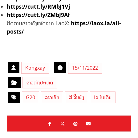
https://cutt.ly/RMbJ1Vj
https://cutt.ly/ZMbJ9Af
ຕິດຕາມຂ່າວທັງໝົດຈາກ LaoX:
https://laox.la/all-
posts/
Kongxay
15/11/2022
ຂ່າວຕ່າງປະເທດ
G20
ລາວເອັກ
ສີ ຈິ້ນຜິງ
ໂຈ ໄບເດັນ