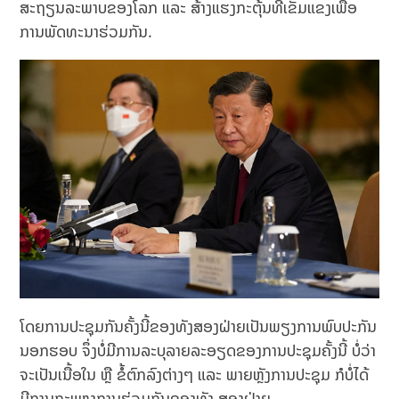
ສະຖຽນລະພາບຂອງໂລກ ແລະ ສ້າງແຮງກະຕຸ້ນທີ່ເຂັ້ມແຂງເພື່ອ
ການພັດທະນາຮ່ວມກັນ.
ໂດຍການປະຊຸມກັນຄັ້ງນີ້ຂອງທັງສອງຝ່າຍເປັນພຽງການພົບປະກັນ
ນອກຮອບ ຈຶ່ງບໍ່ມີການລະບຸລາຍລະອຽດຂອງການປະຊຸມຄັ້ງນີ້ ບໍ່ວ່າ
ຈະເປັນເນື້ອໃນ ຫຼື ຂໍ້ຕົກລົງຕ່າງໆ ແລະ ພາຍຫຼັງການປະຊຸມ ກໍບໍ່ໄດ້
ມີການຖະແຫຼງການຮ່ວມກັນຂອງທັງ ສອງຝ່າຍ.