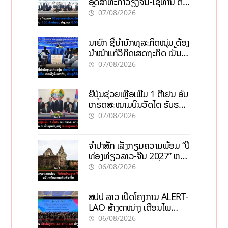
ອຸດສາຫະກຳວຽງຈັນ-ໄຊທານີ ຕັ້ງ
ເປົ້າດຶງທຶນ 150 ລ້ານໂດລາ, ສ້າງ
07/08/2026
ວຽກ 5.000 ຕຳແໜ່ງ
ນາຍົກ ຊີ້ນຳນັກທຸລະກິດໜຸ່ມ ຕ້ອງ
ນຳໜ້າແກ້ວິກິດເສດຖະກິດ ເນັ້ນດຶງ
ທຶນສາກົນ, ຫັນສູ່ດິຈິຕອນ
07/08/2026
ຍີ່ປຸ່ນຊ່ວຍເຫຼືອເພີ່ມ 1 ຕື້ເຢນ ອັບ
ເກຣດສະໜາມບິນວັດໄຕ ຮັບຮອງ
ການເຕີບໂຕ
07/08/2026
ຈຳປາສັກ ເລັ່ງກຽມຄວາມພ້ອມ “ປີ
ທ່ອງທ່ຽວລາວ-ຈີນ 2027” ຫວັງ
ກະຕຸ້ນເສດຖະກິດທ້ອງຖິ່ນ
06/08/2026
ສປປ ລາວ ເປີດໂຄງການ ALERT-
LAO ສ້າງຕາໜ່າງ ເຕືອນໄພ
ພະຍາດລະບາດທົ່ວປະເທດ
06/08/2026