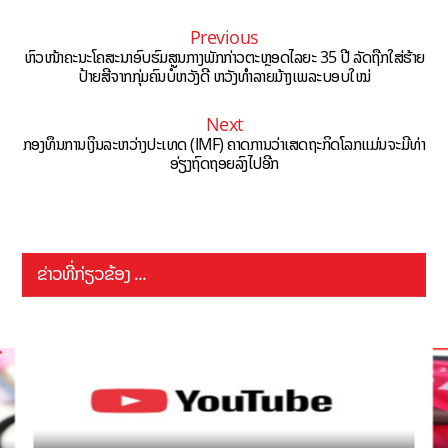
Previous
ຫົວໜ້າຄະນະໂຄສະນາອົບຮົມສູນກາງພັກກ່າວຕະຫຼອດໄລຍະ 35 ປີ ລັດຖືກໃສ່ຮ້າຍ
ປ້າຍສີຈາກກຸ່ມຄົນບໍ່ຫວັງດີ ຫວັງທຳລາຍມ້າງເພລະບອບໃໝ່
Next
ກອງທຶນການເງິນລະຫວ່າງປະເທດ (IMF) ຄາດການວ່າເສດຖະກິດໂລກແມ່ນຈະມີທ່າ
ອ່ຽງຖົດຖອຍລົງໄປອີກ
ຂ່າວທີ່ກ່ຽວຂ້ອງ ...