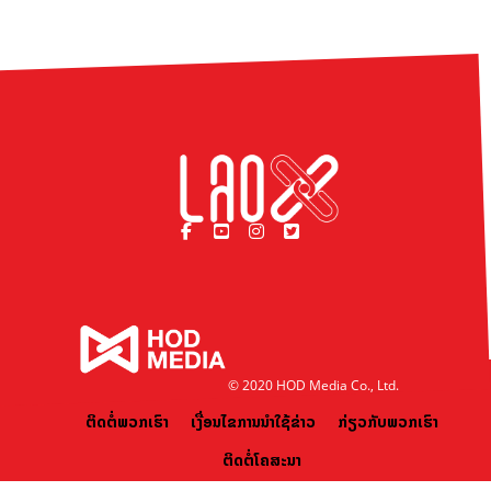
© 2020 HOD Media Co., Ltd.
ຕິດຕໍ່ພວກເຮົາ
ເງື່ອນໄຂການນຳໃຊ້ຂ່າວ
ກ່ຽວກັບພວກເຮົາ
ຕິດຕໍ່ໂຄສະນາ