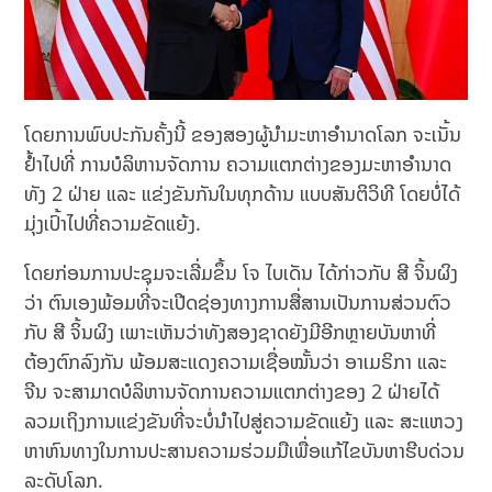
ໂດຍການພົບປະກັນຄັ້ງນີ້ ຂອງສອງຜູ້ນຳມະຫາອຳນາດໂລກ ຈະເນັ້ນ
ຢ້ຳໄປທີ່ ການບໍລິຫານຈັດການ ຄວາມແຕກຕ່າງຂອງມະຫາອຳນາດ
ທັງ 2 ຝ່າຍ ແລະ ແຂ່ງຂັນກັນໃນທຸກດ້ານ ແບບສັນຕິວິທີ ໂດຍບໍ່ໄດ້
ມຸ່ງເປົ້າໄປທີ່ຄວາມຂັດແຍ້ງ.
ໂດຍກ່ອນການປະຊຸມຈະເລີ່ມຂຶ້ນ ໂຈ ໄບເດັນ ໄດ້ກ່າວກັບ ສີ ຈິ້ນຜິງ
ວ່າ ຕົນເອງພ້ອມທີ່ຈະເປີດຊ່ອງທາງການສື່ສານເປັນການສ່ວນຕົວ
ກັບ ສີ ຈິ້ນຜິງ ເພາະເຫັນວ່າທັງສອງຊາດຍັງມີອີກຫຼາຍບັນຫາທີ່
ຕ້ອງຕົກລົງກັນ ພ້ອມສະແດງຄວາມເຊື່ອໝັ້ນວ່າ ອາເມຣິກາ ແລະ
ຈີນ ຈະສາມາດບໍລິຫານຈັດການຄວາມແຕກຕ່າງຂອງ 2 ຝ່າຍໄດ້
ລວມເຖິງການແຂ່ງຂັນທີ່ຈະບໍ່ນຳໄປສູ່ຄວາມຂັດແຍ້ງ ແລະ ສະແຫວງ
ຫາຫົນທາງໃນການປະສານຄວາມຮ່ວມມືເພື່ອແກ້ໄຂບັນຫາຮີບດ່ວນ
ລະດັບໂລກ.