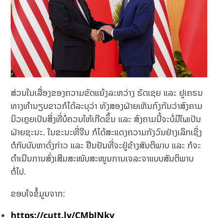
ສ່ວນໃນເລື່ອງຂອງຄວາມຂັດແຍ້ງລະຫວ່າງ ຣັດເຊຍ ແລະ ຢູເຄຣນ
ທາງທຳນຽບຂາວກໍໄດ້ລະບຸວ່າ ທັງສອງຝ່າຍເຫັນກົງກັນວ່າສົງຄາມ
ນິວເຄຼຍເປັນສິ່ງທີ່ບໍ່ຄວນໃຫ້ເກີດຂຶ້ນ ແລະ ສົງຄາມນີ້ຈະບໍ່ມີໃຜເປັນ
ຝ່າຍຊະນະ. ໃນຂະນະທີ່ຈີນ ກໍໄດ້ສະແດງຄວາມກັງວົນຢ່າງເລິກເຊິ່ງ
ຕໍກັບບັນຫາດັ່ງກ່າວ ແລະ ຢືນຢັນທີ່ຈະຢູ່ຂ້າງສັນຕິພາບ ແລະ ກໍຈະ
ດຳເນີນການສົ່ງເສີມສະໜັບສະໜູນການເຈລະຈາແບບສັນຕິພາບ
ຕໍ່ໄປ.
ຂອບໃຈຂໍ້ມູນຈາກ:
https://cutt.ly/CMbJNkv