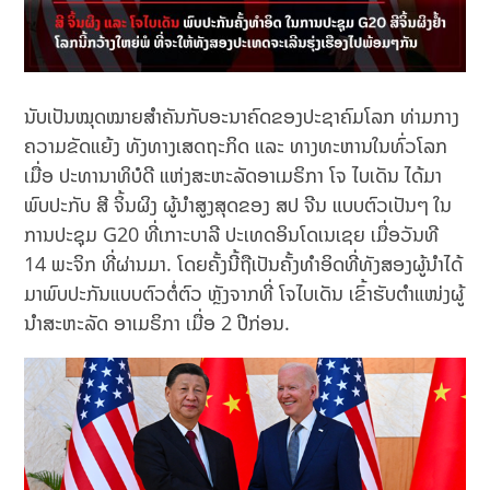
ນັບເປັນໝຸດໝາຍສຳຄັນກັບອະນາຄົດຂອງປະຊາຄົມໂລກ ທ່າມກາງ
ຄວາມຂັດແຍ້ງ ທັງທາງເສດຖະກິດ ແລະ ທາງທະຫານໃນທົ່ວໂລກ
ເມື່ອ ປະທານາທິບໍດີ ແຫ່ງສະຫະລັດອາເມຣິກາ ໂຈ ໄບເດັນ ໄດ້ມາ
ພົບປະກັບ ສີ ຈິ້ນຜິງ ຜູ້ນຳສູງສຸດຂອງ ສປ ຈີນ ແບບຕົວເປັນໆ ໃນ
ການປະຊຸມ G20 ທີ່ເກາະບາລີ ປະເທດອິນໂດເນເຊຍ ເມື່ອວັນທີ
14 ​ພະຈິກ ທີ່ຜ່ານມາ. ໂດຍຄັ້ງນີ້ຖືເປັນຄັ້ງທຳອິດທີ່ທັງສອງຜູ້ນຳໄດ້
ມາພົບປະກັນແບບຕົວຕໍ່ຕົວ ຫຼັງຈາກທີ່ ໂຈໄບເດັນ ເຂົ້າຮັບຕຳແໜ່ງຜູ້
ນຳສະຫະລັດ ອາເມຣິກາ ເມື່ອ 2 ປີກ່ອນ.