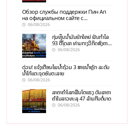
Обзор службы поддержки Пин Ап
на официальном сайте с
актуальной информацией
06/08/2026
ກຸ່ມທຶນນ້ຳມັນຍັກໃຫຍ່ ຟັນກຳໄລ
93 ຕື້ໂດລາ ທ່າມກາງວິກິດສົງຄາມ
ລາຄານໍ້າມັນແພງ
06/08/2026
ດ່ວນ! ແຈ້ງເຕືອນໄພນໍ້າຖ້ວມ 3 ສາຍນໍ້າຫຼັກ ລະດັບ
ນໍ້າໃກ້ແຕະຈຸດອັນຕະລາຍ
06/08/2026
ລາຄາຄຳໂລກຟື້ນໂຕແຮງ ດັນລາຄາ
ຄຳໃນລາວທະລຸ 47 ລ້ານກີບຕໍ່ບາດ
06/08/2026