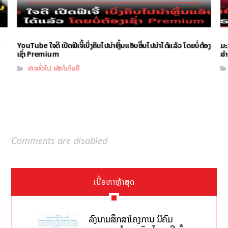
YouTube ໃຈດີ ເປີດຟີເຈີ້ເບິ່ງຄິບໄປນຳຫຼິ້ນແອັບອື່ນໄປນຳໄດ້ແລ້ວ ໂດຍບໍ່ຕ້ອງ
ມະ
ເຊົ່າ Premium
ສຳ
ຂ່າວທົ່ວໄປ
ເທັກໂນໂລຢີ
,
Comments are disabled
ເນື້ອຫາຫຼ້າສຸດ
ລົງນາມສຶກສາໂຄງການ ນິຄົມ