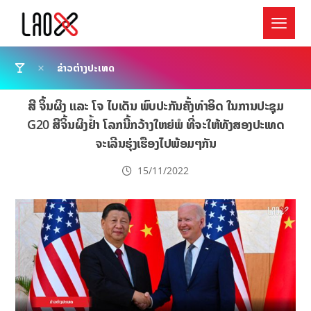
ຂ່າວຕ່າງປະເທດ
ສີ ຈິ້ນຜິງ ແລະ ໂຈ ໄບເດັນ ພົບປະກັນຄັ້ງທຳອິດ ໃນການປະຊຸມ
G20 ສີຈິ້ນຜິງຢໍ້າ ໂລກນີ້ກວ້າງໃຫຍ່ພໍ ທີ່ຈະໃຫ້ທັງສອງປະເທດ
ຈະເລີນຮຸ່ງເຮືອງໄປພ້ອມໆກັນ
15/11/2022