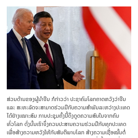
ສ່ວນດ້ານຂອງຜູ້ນຳຈີນ ກໍກ່າວວ່າ ປະຊາຄົມໂລກຄາດຫວັງວ່າຈີນ
ແລະ ສະຫະລັດຈະສາມາດຮ່ວມມືກັບຄວາມສຳພັນລະຫວ່າງປະເທດ
ໄດ້ຢ່າງເໝາະສົມ ການປະຊຸມຄັ້ງນີ້ດຶງດູດຄວາມສົນໃນຈາກຄົນ
ທົ່ວໂລກ ດັ່ງນັ້ນເຮົາຈຶ່ງຄວນປະສານຄວາມຮ່ວມມືກັບທຸກປະເທດ
ເພື່ອສ້າງຄວາມຫວັງໃຫ້ກັບສັນຕິພາບໂລກ ສ້າງຄວາມເຊື່ອໝັ້ນຕໍ່