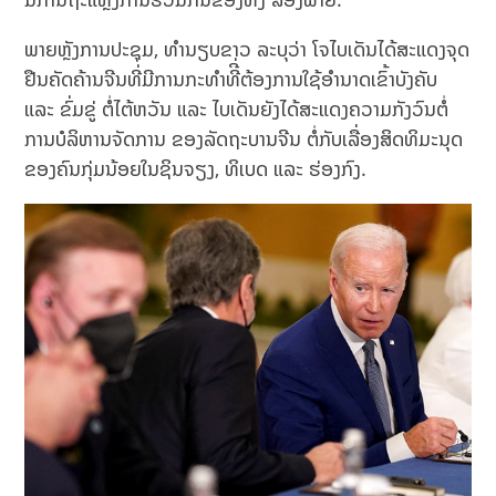
ພາຍຫຼັງການປະຊຸມ, ທຳນຽບຂາວ ລະບຸວ່າ ໂຈໄບເດັນໄດ້ສະແດງຈຸດ
ຢືນຄັດຄ້ານຈີນທີ່ມີການກະທຳທີີ່ຕ້ອງການໃຊ້ອຳນາດເຂົ້າບັງຄັບ
ແລະ ຂົ່ມຂູ່ ຕໍ່ໄຕ້ຫວັນ ແລະ ໄບເດັນຍັງໄດ້ສະແດງຄວາມກັງວົນຕໍ່
ການບໍລິຫານຈັດການ ຂອງລັດຖະບານຈີນ ຕໍ່ກັບເລື່ອງສິດທິມະນຸດ
ຂອງຄົນກຸ່ມນ້ອຍໃນຊິນຈຽງ, ທິເບດ ແລະ ຮ່ອງກົງ.