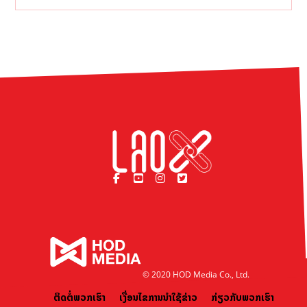
© 2020 HOD Media Co., Ltd.
ຕິດຕໍ່ພວກເຮົາ
ເງື່ອນໄຂການນຳໃຊ້ຂ່າວ
ກ່ຽວກັບພວກເຮົາ