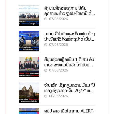
ລົງນາມສຶກສາໂຄງການ ນິຄົມ
ອຸດສາຫະກຳວຽງຈັນ-ໄຊທານີ ຕັ້ງ
ເປົ້າດຶງທຶນ 150 ລ້ານໂດລາ, ສ້າງ
07/08/2026
ວຽກ 5.000 ຕຳແໜ່ງ
ນາຍົກ ຊີ້ນຳນັກທຸລະກິດໜຸ່ມ ຕ້ອງ
ນຳໜ້າແກ້ວິກິດເສດຖະກິດ ເນັ້ນດຶງ
ທຶນສາກົນ, ຫັນສູ່ດິຈິຕອນ
07/08/2026
ຍີ່ປຸ່ນຊ່ວຍເຫຼືອເພີ່ມ 1 ຕື້ເຢນ ອັບ
ເກຣດສະໜາມບິນວັດໄຕ ຮັບຮອງ
ການເຕີບໂຕ
07/08/2026
ຈຳປາສັກ ເລັ່ງກຽມຄວາມພ້ອມ “ປີ
ທ່ອງທ່ຽວລາວ-ຈີນ 2027” ຫວັງ
ກະຕຸ້ນເສດຖະກິດທ້ອງຖິ່ນ
06/08/2026
ສປປ ລາວ ເປີດໂຄງການ ALERT-