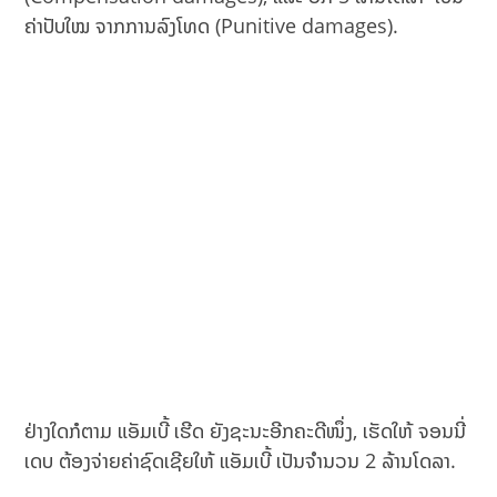
ຄ່າປັບໃໝ ຈາກການລົງໂທດ (Punitive damages).
ຢ່າງໃດກໍຕາມ ແອັມເບີ້ ເຮີດ ຍັງຊະນະອີກຄະດີໜຶ່ງ, ເຮັດໃຫ້ ຈອນນີ່
ເດບ ຕ້ອງຈ່າຍຄ່າຊົດເຊີຍໃຫ້ ແອັມເບີ້ ເປັນຈຳນວນ 2 ລ້ານໂດລາ.