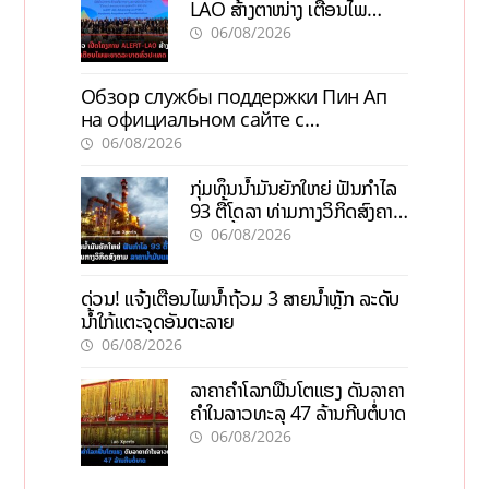
LAO ສ້າງຕາໜ່າງ ເຕືອນໄພ
ພະຍາດລະບາດທົ່ວປະເທດ
06/08/2026
Обзор службы поддержки Пин Ап
на официальном сайте с
актуальной информацией
06/08/2026
ກຸ່ມທຶນນ້ຳມັນຍັກໃຫຍ່ ຟັນກຳໄລ
93 ຕື້ໂດລາ ທ່າມກາງວິກິດສົງຄາມ
ລາຄານໍ້າມັນແພງ
06/08/2026
ດ່ວນ! ແຈ້ງເຕືອນໄພນໍ້າຖ້ວມ 3 ສາຍນໍ້າຫຼັກ ລະດັບ
ນໍ້າໃກ້ແຕະຈຸດອັນຕະລາຍ
06/08/2026
ລາຄາຄຳໂລກຟື້ນໂຕແຮງ ດັນລາຄາ
ຄຳໃນລາວທະລຸ 47 ລ້ານກີບຕໍ່ບາດ
06/08/2026