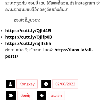
ຂະນະດຽວກັນ ຈອນນີ່ ເດບ ໄດ້ໂພສຂໍ້ຄວາມລົງ Instagram ວ່າ
ຄະນະລູກຂຸນມອບຊີວິດຂອງຂ້ອຍກັບຄືນມາ.
ຂອບໃຈຂໍ້ມູນຈາກ:
https://cutt.ly/QJld4El
https://cutt.ly/OJlfp0B
https://cutt.ly/aJlfshh
ຕິດຕາມຂ່າວທັງໝົດຈາກ LaoX:
https://laox.la/all-
posts/
Kongxay
02/06/2022
ບັນເທີງ
ລາວເອັກ