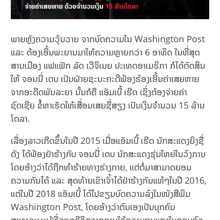
ພາຍຫຼັງຄວາມວຸ້ນວາຍ ຈາກບົດຄວາມໃນ Washington Post
ແລະ ຕ້ອງເອີ້ນພະຍານມາໃຫ້ຄວາມຫຼາຍກວ່າ 6 ອາທິດ ໃນທີ່ສຸດ
ສານເມືອງ ແຟແຟັກ ລັດ ເວີຈິເນຍ ປະເທດອາເມຣິກາ ກໍໄດ້ຕັດສິນ
ໃຫ້ ຈອນນີ່ ເດບ ເປັນຝ່າຍຊະນະຄະດີຟ້ອງຮ້ອງເອີ້ນຄ່າເສຍຫາຍ
ຈາກອະດີດພັນລະຍາ ນັ້ນກໍຄື ແອັມເບີ້ ເຮີດ ເຊິ່ງຕ້ອງຈ່າຍຄ່າ
ຊົດເຊີຍ ຂໍ້ຫາເຮັດໃຫ້ເສື່ອມເສຍຊື່ສຽງ ເປັນເງິນຈຳນວນ 15 ລ້ານ
ໂດລາ.
ເລື່ອງລາວເກີດຂຶ້ນໃນປີ 2015 ເມື່ອແອັມເບີ້ ເຮີດ ນັກສະແດງຍິງຊື່
ດັງ ໄດ້ຟ້ອງຢ່າຮ້າງກັບ ຈອນນີ່ ເດບ ນັກສະແດງຮຸ່ນໃຫຍ່ໃນວົງການ
ໂດຍອ້າງ​ວ່າ​ໄດ້​ຖືກ​ທຳ​ຮ້າຍ​ທາງ​ຮ່າງ​ກາຍ, ແຕ່ຕໍ່ມາສາມາດຍອມ
ຄວາມກັນໄດ້ ແລະ ສຸດທ້າຍເຂົາເຈົ້າໄດ້ຢ່າຮ້າງກັນແທ້ໆໃນປີ 2016,
ແຕ່ໃນປີ 2018 ແອັມເບີ້ ໄດ້ໄປຂຽນບົດຄວາມລົງໃນໜັງສືພິມ
Washington Post, ໂດຍອ້າງວ່າຕົນເອງເປັນບຸກຄົນ