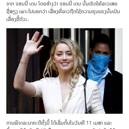
ຈາກ ຈອນນີ່ ເດບ ໂດຍອ້າງວ່າ ຈອນນີ່ ເດບ ນັ້ນເຮັດໃຫ້ລາວເສຍ
ຊື່ສຽງ ເພາະໄປບອກວ່າ ເລື່ອງທີ່ລາວຖືກໃຊ້ຄວາມຮຸນແຮງນັ້ນເປັນ
ເລື່ອງຂີ້ຕົວະ.
ການພິຈາລະນາຄະດີຄັ້ງນີ້ ໄດ້ເລີ່ມຕົ້ນໃນວັນທີ 11 ເມສາ ແລະ