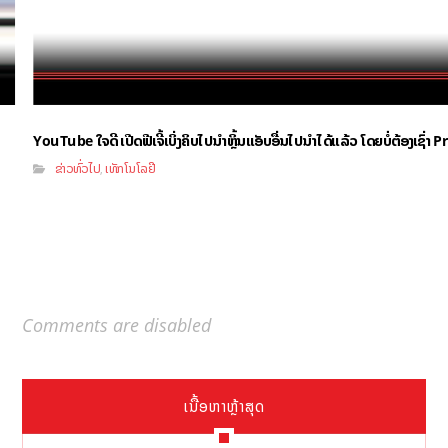
YouTube ໃຈດີ ເປີດຟີເຈີ້ເບິ່ງຄິບໄປນຳຫຼິ້ນແອັບອື່ນໄປນຳໄດ້ແລ້ວ ໂດຍບໍ່ຕ້ອງເຊົ່
ຂ່າວທົ່ວໄປ
ເທັກໂນໂລຢີ
,
Comments are disabled
ເນື້ອຫາຫຼ້າສຸດ