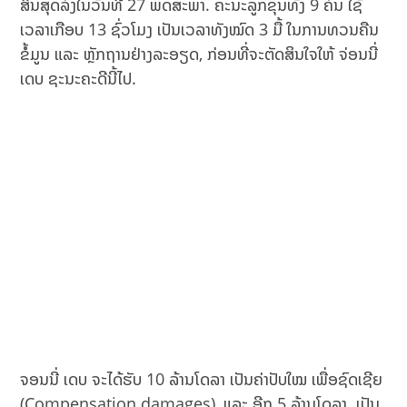
ສິ້ນສຸດລົງໃນວັນທີ 27 ພຶດສະພາ. ຄະນະລູກຂຸນທັງ 9 ຄົນ ໃຊ້
ເວລາເກືອບ 13 ຊົ່ວໂມງ ເປັນເວລາທັງໝົດ 3 ມື້ ໃນການທວນຄືນ
ຂໍ້ມູນ ແລະ ຫຼັກຖານຢ່າງລະອຽດ, ກ່ອນທີ່ຈະຕັດສິນໃຈໃຫ້ ຈ່ອນນີ່
ເດບ ຊະນະຄະດີນີ້ໄປ.
ຈອນນີ່ ເດບ ຈະ​ໄດ້​ຮັບ 10 ລ້ານ​ໂດລາ​ ເປັນ​ຄ່າປັບໃໝ ເພື່ອຊົດ​ເຊີຍ
(Compensation damages), ແລະ ອີກ 5 ລ້ານໂດລາ ເປັນ