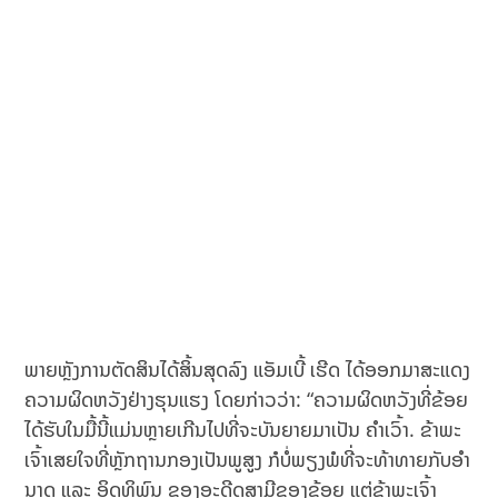
ພາຍຫຼັງການຕັດສິນໄດ້ສິ້ນສຸດລົງ ແອັມເບີ້ ເຮີດ ໄດ້ອອກມາສະແດງ
ຄວາມຜິດຫວັງຢ່າງຮຸນແຮງ ໂດຍກ່າວວ່າ: “ຄວາມຜິດຫວັງທີ່ຂ້ອຍ
ໄດ້ຮັບໃນມື້ນີ້ແມ່ນຫຼາຍເກີນໄປທີ່ຈະບັນຍາຍມາເປັນ ຄໍາເວົ້າ. ຂ້າ​ພະ​
ເຈົ້າ​ເສຍ​ໃຈ​ທີ່​ຫຼັກຖານກອງເປັນພູສູງ ກໍ​ບໍ່​ພຽງ​ພໍ​ທີ່​ຈະ​ທ້າທາຍ​​ກັບ​ອໍາ​
ນາດ ແລະ ອິດທິພົນ​ ຂອງອະດີດສາມີຂອງຂ້ອຍ ​ແຕ່​ຂ້າພະ​ເຈົ້າ