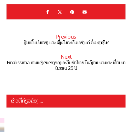
Previous
ເງິນເຟີ້ແມ່ນຫຍັງ ແລະ ສົ່ງຜົນກະທົບຫຍັງແດ່ ຕໍ່ປະຊາຊົນ?
Next
Finalissima ການແຂ່ງຂັນຂອງສອງທະວີບຍັກໃຫຍ່ ໃນວົງການບານເຕະ ທີ່ກັບມາ
ໃນຮອບ 29 ປີ
ຂ່າວທີ່ກ່ຽວຂ້ອງ ...