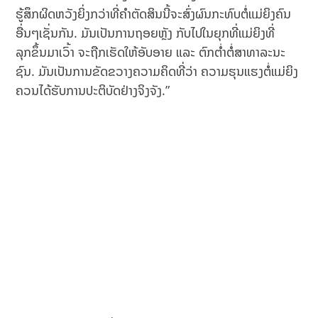
ຮູ້ສຶກ​ຜິດ​ຫວັງ​ຍິ່ງກວ່າ​ທີ່​ຄຳ​ຕັດສິນ​ນີ້​ຈະ​ສົ່ງ​ຜົນ​ກະທົບ​ຕໍ່​ແມ່ຍິງ​ຄົນ​
ອື່ນໆ​ເຊັ່ນ​ກັນ. ມັນເປັນການຖອຍຫຼັງ ກັບໄປໃນຍຸກທີ່ແມ່ຍິງທີ່
ລຸກຂຶ້ນມາເວົ້າ ຈະຖືກເຮັດໃຫ້ອັບອາຍ ແລະ ຕົກຕໍ່າຕໍ່ສາທາລະນະ
ຊົນ. ມັນເປັນການຂັດຂວາງຄວາມຄິດທີ່ວ່າ ຄວາມຮຸນແຮງຕໍ່ແມ່ຍິງ
ຄວນໄດ້ຮັບການປະຕິບັດຢ່າງຈິງຈັງ.”