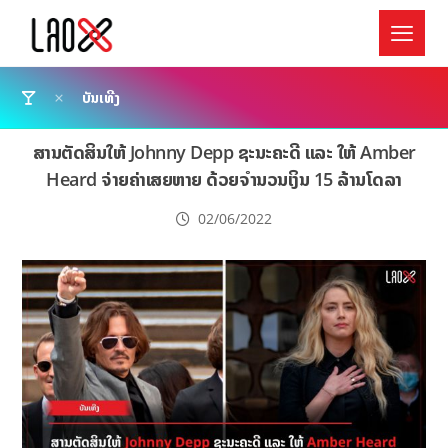
ບັນເທີງ
ສານຕັດສິນໃຫ້ Johnny Depp ຊະນະຄະດີ ແລະ ໃຫ້ Amber
Heard ຈ່າຍຄ່າເສຍຫາຍ ດ້ວຍຈຳນວນເງິນ 15 ລ້ານໂດລາ
02/06/2022