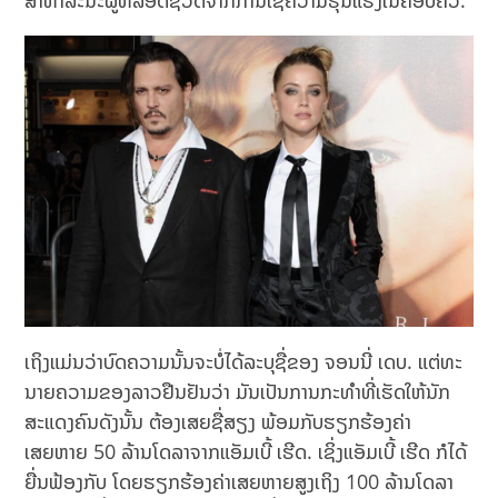
ສາທາລະນະຜູ້ທີ່ລອດຊີວິດຈາກການໃຊ້ຄວາມຮຸນແຮງໃນຄອບຄົວ.
ເຖິງແມ່ນວ່າບົດຄວາມນັ້ນຈະບໍ່ໄດ້ລະບຸຊື່ຂອງ ຈອນນີ່ ເດບ. ​ແຕ່​ທະ​
ນາຍ​ຄວາມ​ຂອງ​ລາວ​ຢືນ​ຢັນ​ວ່າ ມັນ​ເປັນ​ການ​ກະ​ທຳ​ທີ່​ເຮັດ​ໃຫ້ນັກ
ສະແດງຄົນດັງນັ້ນ ຕ້ອງເສຍຊື່ສຽງ ພ້ອມກັບຮຽກຮ້ອງຄ່າ
ເສຍຫາຍ 50 ລ້ານໂດລາຈາກແອັມເບີ້ ເຮີດ. ເຊິ່ງແອັມເບີ້ ເຮີດ ກໍໄດ້
ຍື່ນຟ້ອງກັບ ໂດຍຮຽກຮ້ອງຄ່າເສຍຫາຍສູງເຖິງ 100 ລ້ານໂດລາ