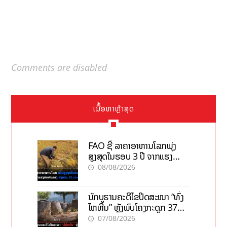
Comments are disabled
ເນື້ອຫາຫຼ້າສຸດ
FAO ຊີ້ ລາຄາອາຫານໂລກພຸ່ງ
ສູງສຸດໃນຮອບ 3 ປີ ຈາກແຮງ
ກົດດັນຂອງສົງຄາມ, El nino
08/08/2026
ນັກບູຮານຄະດີໄຂປິດສະໜາ “ທົ່ງ
ໄຫຫີນ” ຫຼັງພົບໂຄງກະດູກ 37
ຄົນໃນຫີນຍັກ
07/08/2026