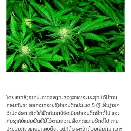
ໂດຍຫາກອີງຈາກປະກາດຂອງກະຊວງສາທາລະນະສຸກ ໄດ້ມີການ
ຖອນກັນຊາ ອອກຈາກລາຍຊື່ຢາເສບຕິດປະເພດ 5 ຫຼື ເອີ້ນງ່າຍໆ
ວ່າປົດລັອກ ເຮັດໃຫ້ພືດກັນຊາບໍ່ຈັດເປັນຢາເສບຕິດອີກຕໍ່ໄປ ແລະ
ກັນຊາກໍບໍ່ແມ່ນພືດທີ່ມີໄວ້ຕາມຄວາມຜິດກົດໝາຍອີກຕໍ່ໄປ ຕາມ
ປະມວນກົດໝາຍຢາເສບຕິດ. ແຕ່ກໍຕ້ອງລະວັງດ້ວຍເຊັ່ນກັນ ເພາະ