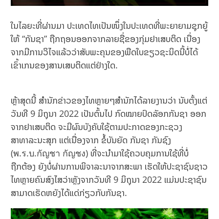
ໃນໄລຍະທີ່ຜ່ານມາ ປະເທດໄທເປັນໜຶ່ງໃນປະເທດທີ່ພະຍາຍາມຊຸກຍູ້
ໃຫ້ “ກັນຊາ” ຖືກຖອນອອກຈາກລາຍຊື່ຂອງກຸ່ມຢາເສບຕິດ ເນື່ອງ
ຈາກມີການວິໄຈແລ້ວວ່າສັບພະຄຸນຂອງພືດໃບຂຽວຊະນິດນີ້ບໍ່ໄດ້
ເຂົ້າເກນຂອງສານເສບຕິດແຕ່ຢ່າງໃດ.
ຫຼ້າສຸດນີ້ ສຳນັກຂ່າວຂອງໄທຫຼາຍໆສໍານັກໄດ້ລາຍງານວ່າ ນັບຕັ້ງແຕ່
ວັນທີ 9 ມິຖຸນາ 2022 ເປັນຕົ້ນໄປ ກົດໝາຍປົດລັອກກັນຊາ ອອກ
ຈາກຢາເສບຕິດ ຈະມີຜົນບັງຄັບໃຊ້ຕາມປະກາດຂອງກະຊວງ
ສາທາລະນະສຸກ ແຕ່ເນື່ອງຈາກ ຂໍ້ບັນຍັດ ກັນຊາ ກັນຊົງ
(พ.ร.บ.กัญชา กัญชง) ທີ່ຈະນໍາມາໃຊ້ຄວບຄຸມການໃຊ້ທີ່ບໍ່
ຖືກຕ້ອງ ຍັງບໍ່ຜ່ານການພິຈາລະນາຈາກສະພາ ເຮັດໃຫ້ປະຊາຊົນຊາວ
ໄທຫຼາຍຄົນສົງໄສວ່າຫຼັງຈາກວັນທີ 9 ມິຖຸນາ 2022 ແມ່ນປະຊາຊົນ
ສາມາດເຮັດຫຍັງໄດ້ແດ່ກ່ຽວກັບກັນຊາ.