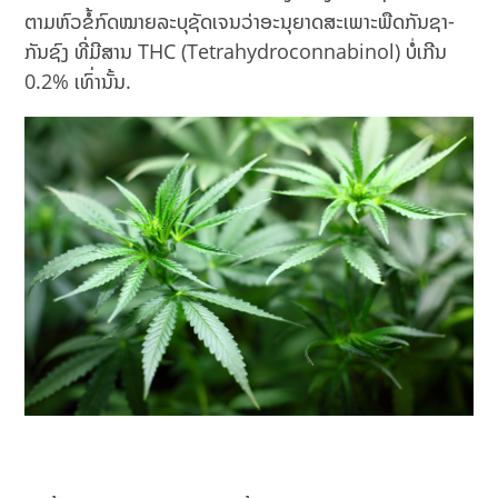
ຕາມຫົວຂໍ້ກົດໝາຍລະບຸຊັດເຈນວ່າອະນຸຍາດສະເພາະພືດກັນຊາ-
ກັນຊົງ ທີ່ມີສານ THC (Tetrahydroconnabinol) ບໍ່ເກີນ
0.2% ເທົ່ານັ້ນ.