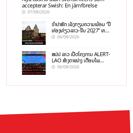
accepterar Swish: En jämförelse
07/08/2026
ຈຳປາສັກ ເລັ່ງກຽມຄວາມພ້ອມ “ປີ
ທ່ອງທ່ຽວລາວ-ຈີນ 2027” ຫວັງ
ກະຕຸ້ນເສດຖະກິດທ້ອງຖິ່ນ
06/08/2026
ສປປ ລາວ ເປີດໂຄງການ ALERT-
LAO ສ້າງຕາໜ່າງ ເຕືອນໄພ
ພະຍາດລະບາດທົ່ວປະເທດ
06/08/2026