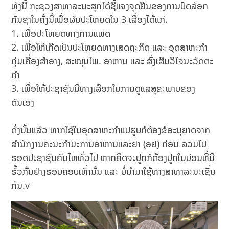
ທັງນີ້ ກະຊວງສາທາລະນະສຸກໄດ້ຊີ້ແຈງຈຸດຢືນຂອງການປົດລັອກ
ກັນຊາໃນຄັ້ງນີ້ເພື່ອຜົນປະໂຫຍດໃນ 3 ເລື່ອງໄດ້ແກ່.
1. ເພື່ອປະໂຫຍດທາງການແພດ
2. ເພື່ອໃຫ້ເກີດເປັນປະໂຫຍດທາງເສດຖະກິດ ແລະ ອຸດສາຫະກໍາ
ກຸ່ມເຄື່ອງສໍາອາງ, ສະໝຸນໄພ. ອາຫານ ແລະ ສົ່ງເສີມວິໄຈນະວັດຕະ
ກໍາ
3. ເພື່ອໃຫ້ປະຊາຊົນມີທາງເລືອກໃນການດູແລສຸຂະພາບຂອງ
ຕົນເອງ
ດັ່ງນັ້ນແລ້ວ ຫາກໃຊ້ໃນອຸດສາຫະກໍາແປຮູບກໍຕ້ອງຂໍອະນຸຍາດຈາກ
ສໍານັກງານຄະນະກໍາມະການອາຫານແລະຢາ (ອຢ) ກ່ອນ ລວມໄປ
ຮອດປະຊາຊົນຄົນໄທທົ່ວໄປ ຫາກຄິດຈະປູກກໍຕ້ອງປູກໃນບ່ອນທີ່ມີ
ຮົ້ວກັ້ນຢ່າງຮອບຄອບເທົ່ານັ້ນ ແລະ ບໍ່ນໍາມາໃຊ້ທາງສາທາລະນະເຊັ່ນ
ກັນ.v