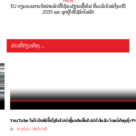
Next
EU ກຽມແບນການຈໍາໜ່າຍລົດທີ່ໃຊ້ພະລັງງານເຊື້ອໄຟ ທີ່ຜະລິດໃໝ່ຕັ້ງແຕ່ປີ
2035 ແລະ ຊຸກຍູ້ໃຫ້ໃຊ້ລົດໄຟຟ້າ
ຂ່າວທີ່ກ່ຽວຂ້ອງ ...
YouTube ໃຈດີ ເປີດຟີເຈີ້ເບິ່ງຄິບໄປນຳຫຼິ້ນແອັບອື່ນໄປນຳໄດ້ແລ້ວ ໂດຍບໍ່ຕ້ອງເຊົ່
ຂ່າວທົ່ວໄປ
ເທັກໂນໂລຢີ
,