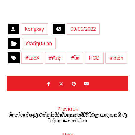
Kongxay
09/06/2022
ຂ່າວຕ່າງປະເທດ
#LaoX
#ກັນຊາ
#ໄທ
HOD
ລາວເອັກ
Previous
ພິກສະໄໝ ອິນສຸມັງ ນັກກິລາໂວວີນຳທີມຊາດລາວສີມືດີ ໄດ້ຫຼຽນມາຫຼາຍເວທີ ທັງ
ໃນຊີເກມ ແລະ ລະດັບໂລກ