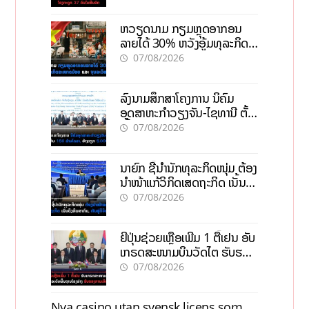
ຫວຽດນາມ ກຽມຫຼຸດອາກອນ
ລາຍໄດ້ 30% ຫວັງອູ້ມທຸລະກິດ
ຂະໜາດນ້ອຍ ແລະ ຈຸນລະ
07/08/2026
ວິສາຫະກິດ
ລົງນາມສຶກສາໂຄງການ ນິຄົມ
ອຸດສາຫະກຳວຽງຈັນ-ໄຊທານີ ຕັ້ງ
ເປົ້າດຶງທຶນ 150 ລ້ານໂດລາ, ສ້າງ
07/08/2026
ວຽກ 5.000 ຕຳແໜ່ງ
ນາຍົກ ຊີ້ນຳນັກທຸລະກິດໜຸ່ມ ຕ້ອງ
ນຳໜ້າແກ້ວິກິດເສດຖະກິດ ເນັ້ນດຶງ
ທຶນສາກົນ, ຫັນສູ່ດິຈິຕອນ
07/08/2026
ຍີ່ປຸ່ນຊ່ວຍເຫຼືອເພີ່ມ 1 ຕື້ເຢນ ອັບ
ເກຣດສະໜາມບິນວັດໄຕ ຮັບຮອງ
ການເຕີບໂຕ
07/08/2026
Nya casino utan svensk licens som