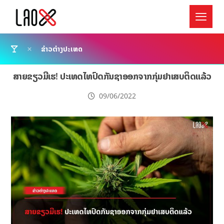
ຂ່າວຕ່າງປະເທດ
ສາຍຂຽວມີເຮ! ປະເທດໄທປົດກັນຊາອອກຈາກກຸ່ມຢາເສບຕິດແລ້ວ
09/06/2022