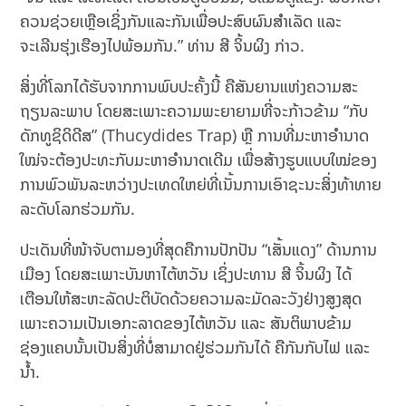
ຄວນຊ່ວຍເຫຼືອເຊິ່ງກັນແລະກັນເພື່ອປະສົບຜົນສຳເລັດ ແລະ
ຈະເລີນຮຸ່ງເຮືອງໄປພ້ອມກັນ.” ທ່ານ ສີ ຈິ້ນຜິງ ກ່າວ.
ສິ່ງທີ່ໂລກໄດ້ຮັບຈາກການພົບປະຄັ້ງນີ້ ຄືສັນຍານແຫ່ງຄວາມສະ
ຖຽນລະພາບ ໂດຍສະເພາະຄວາມພະຍາຍາມທີ່ຈະກ້າວຂ້າມ “ກັບ
ດັກທູຊິດິດີສ” (Thucydides Trap) ຫຼື ການທີ່ມະຫາອຳນາດ
ໃໝ່ຈະຕ້ອງປະທະກັບມະຫາອຳນາດເດີມ ເພື່ອສ້າງຮູບແບບໃໝ່ຂອງ
ການພົວພັນລະຫວ່າງປະເທດໃຫຍ່ທີ່ເນັ້ນການເອົາຊະນະສິ່ງທ້າທາຍ
ລະດັບໂລກຮ່ວມກັນ.
ປະເດັນທີ່ໜ້າຈັບຕາມອງທີ່ສຸດຄືການປັກປັນ “ເສັ້ນແດງ” ດ້ານການ
ເມືອງ ໂດຍສະເພາະບັນຫາໄຕ້ຫວັນ ເຊິ່ງປະທານ ສີ ຈິ້ນຜິງ ໄດ້
ເຕືອນໃຫ້ສະຫະລັດປະຕິບັດດ້ວຍຄວາມລະມັດລະວັງຢ່າງສູງສຸດ
ເພາະຄວາມເປັນເອກະລາດຂອງໄຕ້ຫວັນ ແລະ ສັນຕິພາບຂ້າມ
ຊ່ອງແຄບນັ້ນເປັນສິ່ງທີ່ບໍ່ສາມາດຢູ່ຮ່ວມກັນໄດ້ ຄືກັນກັບໄຟ ແລະ
ນ້ຳ.