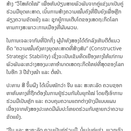
ສ້າງ “ວິໄສທັດໃໝ່” ເພື່ອຫັນປ່ຽນສາຍພົວພັນຈາກຄູ່ແຂ່ງມາເປັນຄູ່
ຮ່ວມມືຍຸດທະສາດ, ເນັ້ນການສ້າງຄວາມໝັ້ນຄົງທີ່ຍືນຍົງເພື່ອຫຼີກ
ລ່ຽງຄວາມຂັດແຍ້ງ ແລະ ຊຸກຍູ້ການເຕີບໂຕຂອງເສດຖະກິດໂລກ
ທາມກາງສະພາວະການເມືອງທີ່ຜັນຜວນ.
ໃນການເຈລະຈາກັນທີ່ປັກກິ່ງ ຜູ້ນຳທັງສອງໄດ້ຕົກລົງເຫັນດີຕໍ່ແນວ
ຄິດ “ຄວາມໝັ້ນຄົງທາງຍຸດທະສາດທີ່ສ້າງສັນ” (Constructive
Strategic Stability) ເຊິ່ງຈະເປັນເຂັມທິດເຍືອງທາງໃຫ້ແກ່ການ
ພົວພັນລະຫວ່າງສອງມະຫາອຳນາດເສດຖະກິດໃຫຍ່ທີ່ສຸດຂອງໂລກ
ໃນອີກ 3 ປີຂ້າງໜ້າ ແລະ ຕໍ່ໜ້າ.
ປະທານ ສີ ຈິ້ນຜິງ ໄດ້ເນັ້ນໜັກວ່າ ຈີນ ແລະ ສະຫະລັດ ຄວນຊອກ
ຫາຫົນທາງທີ່ຖືກຕ້ອງໃນການຢູ່ຮ່ວມກັນໃນຍຸກໃໝ່ ໂດຍຖືເອົາການ
ຮ່ວມມືເປັນຫຼັກ ແລະ ຄວບຄຸມຄວາມແຕກຕ່າງຢ່າງມີແບບແຜນ
ເນື່ອງຈາກທັງສອງປະເທດມີຜົນປະໂຫຍດຮ່ວມກັນຫຼາຍກວ່າຄວາມ
ຂັດແຍ້ງ.
“ຈີນ ແລະ ສະຫະລັດ ຄວນເປັນຄູ່ຮ່ວມມື, ບໍ່ແມ່ນຄູ່ແຂ່ງ. ພວກເຮົາ