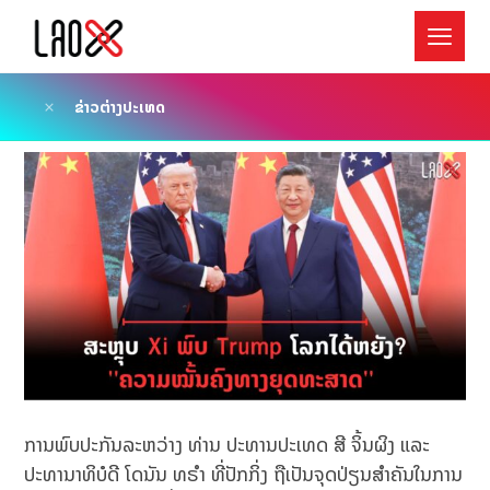
ຂ່າວຕ່າງປະເທດ
ການພົບປະກັນລະຫວ່າງ ທ່ານ ປະທານປະເທດ ສີ ຈິ້ນຜິງ ແລະ
ປະທານາທິບໍດີ ໂດນັນ ທຣຳ ທີ່ປັກກິ່ງ ຖືເປັນຈຸດປ່ຽນສຳຄັນໃນການ