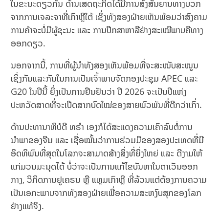
ໃນຂະນະດຽວກັນ ດ້ານເສດຖະກິດໄດ້ມີການສົ່ງສັນຍານທາງບວກ
ຈາກການເຈລະຈາທີ່ເກົາຫຼີໃຕ້ ເຊິ່ງທັງສອງຝ່າຍເຫັນພ້ອມວ່າສົງຄາມ
ການຄ້າຈະບໍ່ມີຜູ້ຊະນະ ແລະ ການປຶກສາຫາລືຢ່າງສະເໝີພາບຄືທາງ
ອອກດຽວ.
ນອກຈາກນີ້, ການທີ່ຜູ້ນຳທັງສອງເຫັນພ້ອມທີ່ຈະສະໜັບສະໜູນ
ເຊິ່ງກັນແລະກັນໃນການເປັນເຈົ້າພາບຈັດກອງປະຊຸມ APEC ແລະ
G20 ໃນປີນີ້ ຍິ່ງເປັນການຢືນຢັນວ່າ ປີ 2026 ຈະເປັນປີແຫ່ງ
ປະຫວັດສາດທີ່ຈະເປີດສາກບົດໃໝ່ຂອງສາຍພົວພັນທີ່ດີກວ່າເກົ່າ.
ດ້ານປະທານາທິບໍດີ ທຣຳ ເອງກໍໄດ້ສະແດງຄວາມເຄົາລົບຕໍ່ການ
ນຳພາຂອງຈີນ ແລະ ເຊື່ອໝັ້ນວ່າການຮ່ວມມືຂອງສອງປະເທດທີ່ມີ
ອິດທິພົນທີ່ສຸດໃນໂລກຈະສາມາດສ້າງສິ່ງທີ່ຍິ່ງໃຫຍ່ ແລະ ດີງາມໃຫ້
ແກ່ມວນມະນຸດໄດ້ ບໍ່ວ່າຈະເປັນການແກ້ໄຂບັນຫາໃນຕາເວັນອອກ
ກາງ, ວິກິດການຢູເຄຣນ ຫຼື ແຫຼມເກົາຫຼີ ທີ່ລ້ວນແຕ່ຕ້ອງການຄວາມ
ເປັນເອກະພາບຈາກທັງສອງຝ່າຍເພື່ອຄວາມສະຫງົບສຸກຂອງໂລກ
ຢ່າງແທ້ຈິງ.