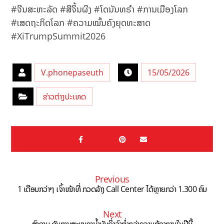
#ຈີນສະຫະລັດ #ສີຈິ້ນຜິງ #ໂດນັນທຣຳ #ການເມືອງໂລກ
#ເສດຖະກິດໂລກ #ຄວາມໝັ້ນຄົງຍຸດທະສາດ
#XiTrumpSummit2026
V.phonepaseuth
15/05/2026
ຂ່າວຕ່າງປະເທດ
Previous
1 ເດືອນກວ່າໆ ເຈົ້າໜ້າທີ່ ກວດລ້າງ Call Center ໄດ້ຫຼາຍກວ່າ 1.300 ຄົນ
Next