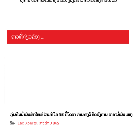
ສົງຄາມ ດັນການສະໜອງນ້ຳມັນດິ່ງລົງຕໍ່າກວ່າຄວາມຕ້ອງການໃນປີນີ້
ຂ່າວທີ່ກ່ຽວຂ້ອງ ...
ກຸ່ມທຶນນ້ຳມັນຍັກໃຫຍ່ ຟັນກຳໄລ 93 ຕື້ໂດລາ ທ່າມກາງວິກິດສົງຄາມ ລາຄານໍ້າມັນແພງ
,
Lao Xperts
ຂ່າວຕ່າງປະເທດ