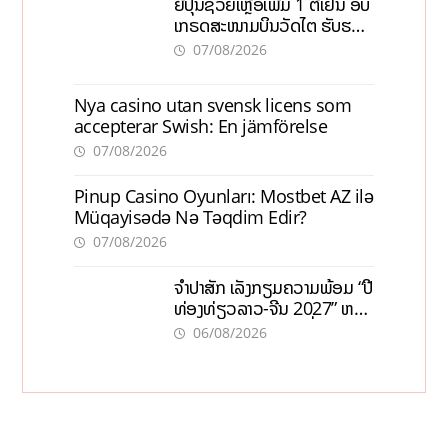
ຍີ່ປຸ່ນຊ່ວຍເຫຼືອເພີ່ມ 1 ຕື້ເຢນ ອັບ
ເກຣດສະໜາມບິນວັດໄຕ ຮັບຮອງ
ການເຕີບໂຕ
07/08/2026
Nya casino utan svensk licens som
accepterar Swish: En jämförelse
07/08/2026
Pinup Casino Oyunları: Mostbet AZ ilə
Müqayisədə Nə Təqdim Edir?
07/08/2026
ຈຳປາສັກ ເລັ່ງກຽມຄວາມພ້ອມ “ປີ
ທ່ອງທ່ຽວລາວ-ຈີນ 2027” ຫວັງ
ກະຕຸ້ນເສດຖະກິດທ້ອງຖິ່ນ
06/08/2026