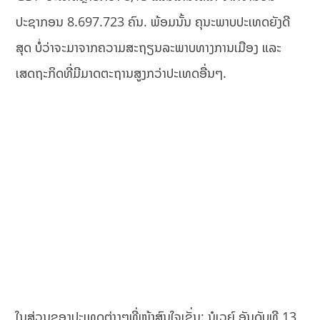
ປະຊາກອນ 8.697.723 ຄົນ. ພ້ອມນັ້ນ ຄຸນະພາບປະເທດຍັງດີ
ສຸດ ບໍ່ວ່າຈະມາຈາກຄວາມສະຖຽນລະພາບທາງການເມືອງ ແລະ
ເສດຖະກິດທີ່ມີມາດຕະຖານສູງກວ່າປະເທດອື່ນໆ.
ໃນສ່ວນຂອງປະເທດຕ່າງໆທີ່ໜ້າສົນໃຈເຊັ່ນ: ນໍເວຍ໌ ອັນດັບທີ 13