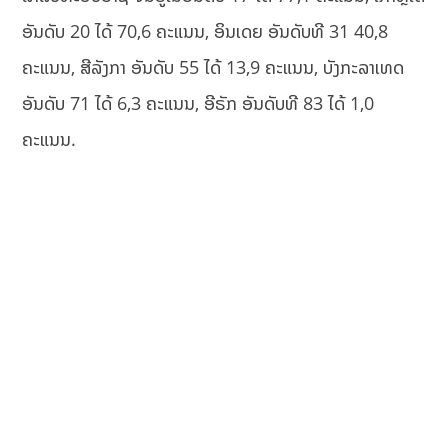
ອັນດັບ 20 ໄດ້ 70,6 ຄະແນນ, ອິນເດຍ ອັນດັບທີ 31 40,8
ຄະແນນ, ສີລັງກາ ອັນດັບ 55 ໄດ້ 13,9 ຄະແນນ, ບັງກະລາເທດ
ອັນດັບ 71 ໄດ້ 6,3 ຄະແນນ, ອີຣັກ ອັນດັບທີ 83 ໄດ້ 1,0
ຄະແນນ.