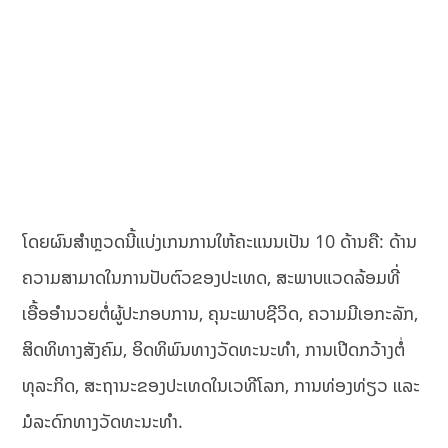
ໂດຍຜົນສຳຫຼວດນີ້ແບ່ງເກນການໃຫ້ຄະແນນເປັນ 10 ດ້ານຄື: ດ້ານ
ຄວາມສາມາດໃນການປັບຕົວຂອງປະເທດ, ສະພາບແວດລ້ອມທີ່
ເອື້ອອຳນວຍຕໍ່ຜູ້ປະກອບການ, ຄຸນະພາບຊີວິດ, ຄວາມມີເອກະລັກ,
ສິດທິທາງສັງຄົມ, ອິດທິພົນທາງວັດທະນະທໍາ, ການເປີດກວ້າງຕໍ່
ທຸລະກິດ, ສະຖານະຂອງປະເທດໃນເວທີໂລກ, ການທ່ອງທ່ຽວ ແລະ
ມໍລະດົກທາງວັດທະນະທຳ.