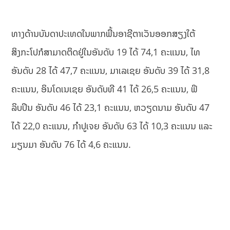
ທາງດ້ານບັນດາປະເທດໃນພາກພື້ນອາຊີຕາເວັນອອກສຽງໃຕ້
ສິງກະໂປກໍສາມາດຕິດຢູ່ໃນອັນດັບ 19 ໄດ້ 74,1 ຄະແນນ, ໄທ
ອັນດັບ 28 ໄດ້ 47,7 ຄະແນນ, ມາເລເຊຍ ອັນດັບ 39 ໄດ້ 31,8
ຄະແນນ, ອິນໂດເນເຊຍ ອັນດັບທີ 41 ໄດ້ 26,5 ຄະແນນ, ຟິ
ລິບປິນ ອັນດັບ 46 ໄດ້ 23,1 ຄະແນນ, ຫວຽດນາມ ອັນດັບ 47
ໄດ້ 22,0 ຄະແນນ, ກໍາປູເຈຍ ອັນດັບ 63 ໄດ້ 10,3 ຄະແນນ ແລະ
ມຽນມາ ອັນດັບ 76 ໄດ້ 4,6 ຄະແນນ.