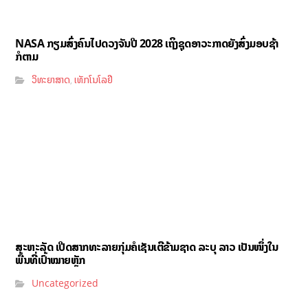
NASA ກຽມສົ່ງຄົນໄປດວງຈັນປີ 2028 ເຖິງຊຸດອາວະກາດຍັງສົ່ງມອບຊ້າ
ກໍຕາມ
ວິທະຍາສາດ
ເທັກໂນໂລຢີ
,
ສະຫະລັດ ເປີດສາກທະລາຍກຸ່ມຄໍເຊັນເຕີຂ້າມຊາດ ລະບຸ ລາວ ເປັນໜຶ່ງໃນ
ພື້ນທີ່ເປົ້າໝາຍຫຼັກ
Uncategorized