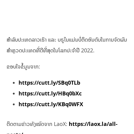
ສຳລັບປະເທດລາວເຮົາ ແລະ ບຣູໄນແມ່ນບໍ່ຕິດອັນດັບໃນການຈັດຜົນ
ສຳຫຼວດປະເທດທີ່ດີທີ່ສຸດໃນໂລກປະຈໍາປີ 2022.
ຂອບໃຈຂໍ້ມູນຈາກ:
https://cutt.ly/SBq0TLb
https://cutt.ly/HBq0bXc
https://cutt.ly/KBq0WFX
ຕິດຕາມຂ່າວທັງໝົດຈາກ LaoX:
https://laox.la/all-