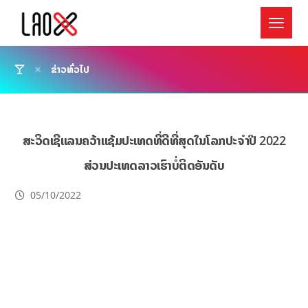
ຂ່າວທົ່ວໄປ
ສະວິດເຊີແລນຄວ້າແຊ້ມປະເທດທີ່ດີທີ່ສຸດໃນໂລກປະຈໍາປີ 2022
ສ່ວນປະເທດລາວເຮົາບໍ່ຕິດອັນດັບ
05/10/2022