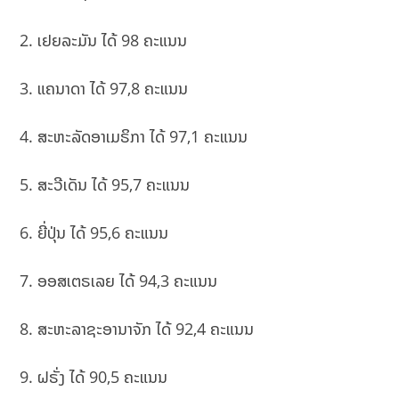
2. ເຢຍລະມັນ ໄດ້ 98 ຄະແນນ
3. ແຄນາດາ ໄດ້ 97,8 ຄະແນນ
4. ສະຫະລັດອາເມຣິກາ ໄດ້ 97,1 ຄະແນນ
5. ສະວີເດັນ ໄດ້ 95,7 ຄະແນນ
6. ຍີ່ປຸ່ນ ໄດ້ 95,6 ຄະແນນ
7. ອອສເຕຣເລຍ ໄດ້ 94,3 ຄະແນນ
8. ສະຫະລາຊະອານາຈັກ ໄດ້ 92,4 ຄະແນນ
9. ຝຣັ່ງ ໄດ້ 90,5 ຄະແນນ