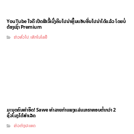
YouTube ໃຈດີ ເປີດຟີເຈີ້ເບິ່ງຄິບໄປນຳຫຼິ້ນແອັບອື່ນໄປນຳໄດ້ແລ້ວ ໂດຍບໍ່
ຕ້ອງເຊົ່າ Premium
ຂ່າວທົ່ວໄປ
ເທັກໂນໂລຢີ
,
ມະນຸດຄົນທຳອິດ! Sawe ທຳລາຍກຳແພງແລ່ນມາຣາທອນຕ່ຳກວ່າ 2
ຊົ່ວໂມງໄດ້ສຳເລັດ
ຂ່າວຕ່າງປະເທດ