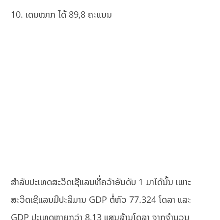
10. ເດນໝາກ ໄດ້ 89,8 ຄະແນນ
ສຳລັບປະເທດສະວິດເຊີແລນທີ່ຄວ້າອັນດັບ 1 ມາໄດ້ນັ້ນ ເພາະ
ສະວິດເຊີແລນມີປະລິມານ GDP ຕໍ່ຫົວ 77.324 ໂດລາ ແລະ
GDP ປະເທດຫຼາຍກວ່າ 8,13 ແສນລ້ານໂດລາ ຈາກຈຳນວນ