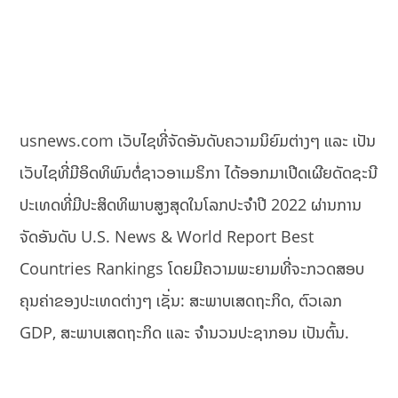
usnews.com ເວັບໄຊທີ່ຈັດອັນດັບຄວາມນິຍົມຕ່າງໆ ແລະ ເປັນ
ເວັບໄຊທີ່ມີອິດທິພົນຕໍ່ຊາວອາເມຣິກາ ໄດ້ອອກມາເປີດເຜີຍດັດຊະນີ
ປະເທດທີ່ມີປະສິດທິພາບສູງສຸດໃນໂລກປະຈໍາປີ 2022 ຜ່ານການ
ຈັດອັນດັບ U.S. News & World Report Best
Countries Rankings ໂດຍມີຄວາມພະຍາມທີ່ຈະກວດສອບ
ຄຸນຄ່າຂອງປະເທດຕ່າງໆ ເຊັ່ນ: ສະພາບເສດຖະກິດ, ຕົວເລກ
GDP, ສະພາບເສດຖະກິດ ແລະ ຈໍານວນປະຊາກອນ ເປັນຕົ້ນ.