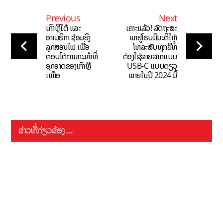
Previous
Next
ເກົາຫຼີໃຕ້ ແລະ
ເຄາະແລ້ວ! ລັດຖະສະ
ອາເມຣິກາ ຊ້ອມຍິງ
ພາຢູໂຣບມີມະຕິໃຫ້
ລູກສອນໄຟ ເພື່ອ
ໂທລະສັບທຸກຍີ່ຫໍ້
ຕອບໂຕ້ການກະທຳທີ່
ຕ້ອງໃຊ້ສາຍສາກແບບ
ອຸກອາດຂອງເກົາຫຼີ
USB-C ແບບດຽວ
ເໜືອ
ພາຍໃນປີ 2024 ນີ້
ຂ່າວທີ່ກ່ຽວຂ້ອງ ...