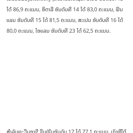
ໄດ້ 86,9 ຄະແນນ, ອິຕາລີ ອັນດັບທີ 14 ໄດ້ 83,0 ຄະແນນ, ຟິນ
ແລນ ອັນດັບທີ 15 ໄດ້ 81,5 ຄະແນນ, ສະເປນ ອັບດັບທີ 16 ໄດ້
80,0 ຄະແນນ, ໄອແລນ ອັນດັບທີ 23 ໄດ້ 62,5 ຄະແນນ.
ສຳລັບທະວີບອາຊີ ຈີນຢູ່ໃນອັນດັບ 17 ໄດ້ 77,1 ຄະແນນ, ເກົາຫຼີໃຕ້