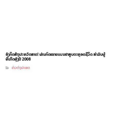
ອັງກິດສ້າງປະຫວັດສາດ! ຜ່ານກົດໝາຍແບນຢາສູບຕະຫຼອດຊີວິດ ສຳລັບຜູ້
ທີ່ເກີດຫຼັງປີ 2008
ຂ່າວຕ່າງປະເທດ