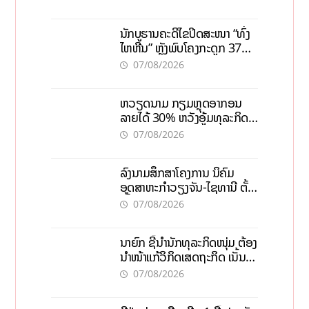
ນັກບູຮານຄະດີໄຂປິດສະໜາ “ທົ່ງ
ໄຫຫີນ” ຫຼັງພົບໂຄງກະດູກ 37
ຄົນໃນຫີນຍັກ
07/08/2026
ຫວຽດນາມ ກຽມຫຼຸດອາກອນ
ລາຍໄດ້ 30% ຫວັງອູ້ມທຸລະກິດ
ຂະໜາດນ້ອຍ ແລະ ຈຸນລະ
07/08/2026
ວິສາຫະກິດ
ລົງນາມສຶກສາໂຄງການ ນິຄົມ
ອຸດສາຫະກຳວຽງຈັນ-ໄຊທານີ ຕັ້ງ
ເປົ້າດຶງທຶນ 150 ລ້ານໂດລາ, ສ້າງ
07/08/2026
ວຽກ 5.000 ຕຳແໜ່ງ
ນາຍົກ ຊີ້ນຳນັກທຸລະກິດໜຸ່ມ ຕ້ອງ
ນຳໜ້າແກ້ວິກິດເສດຖະກິດ ເນັ້ນດຶງ
ທຶນສາກົນ, ຫັນສູ່ດິຈິຕອນ
07/08/2026