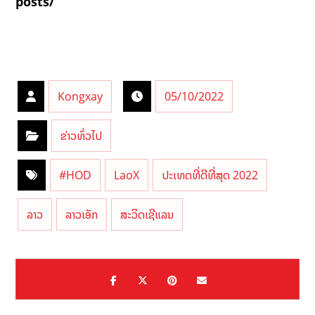
posts/
Kongxay
05/10/2022
ຂ່າວທົ່ວໄປ
#HOD
LaoX
ປະເທດທີ່ດີທີ່ສຸດ 2022
ລາວ
ລາວເອັກ
ສະວິດເຊີແລນ