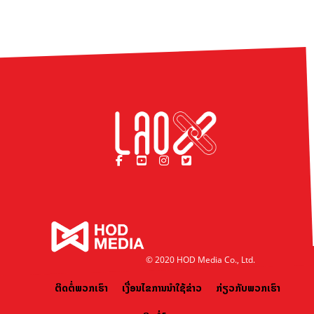
© 2020 HOD Media Co., Ltd.
ຕິດຕໍ່ພວກເຮົາ
ເງື່ອນໄຂການນຳໃຊ້ຂ່າວ
ກ່ຽວກັບພວກເຮົາ