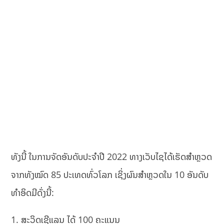
ທັງນີ້ ໃນການຈັດອັນດັບປະຈໍາປີ 2022 ທາງເວັບໄຊໄດ້ເຮັດສຳຫຼວດ
ຈາກທັງໝົດ 85 ປະເທດທົ່ວໂລກ ເຊິ່ງຜົນສໍາຫຼວດໃນ 10 ອັນດັບ
ທຳອິດມີດັ່ງນີ້:
1. ສະວິດເຊີແລນ ໄດ້ 100 ຄະແນນ