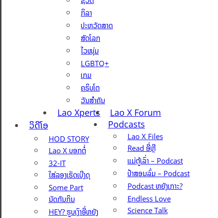
ຊີວິດ
ກິລາ
ປະຫວັດສາດ
ສັດໂລກ
ໄວໜຸ່ມ
LGBTQ+
ເກມ
ຄຣິບໂຕ
ວັນສຳຄັນ
Lao Xperts
Lao X Forum
Podcasts
ວິດີໂອ
Lao X Files
HOD STORY
Read ອີ່ຫຼີ
Lao X ບອກຕໍ່
ແມ່ຕູ້ເລົ່າ – Podcast
32-IT
ປ້າສອນລົ່ມ – Podcast
ໃສ່ລອງເຮັດເບີງດຸ
Podcast ຫຍັງເກາະ?
Some Part
Endless Love
ນັດກັນກິນ
Science Talk
HEY? ຮູບເງົາອີ່ຫຍັງ