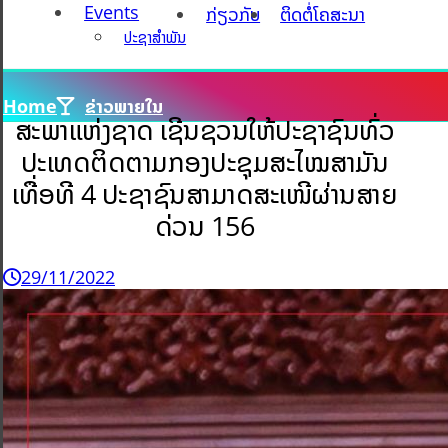
Events
ກ່ຽວກັບ
ຕິດຕໍ່ໂຄສະນາ
ປະຊາສຳພັນ
Home
ຂ່າວພາຍໃນ
ສະພາແຫ່ງຊາດ ເຊີນຊວນໃຫ້ປະຊາຊົນທົ່ວ
ປະເທດຕິດຕາມກອງປະຊຸມສະໄໝສາມັນ
ເທື່ອທີ 4 ປະຊາຊົນສາມາດສະເໜີຜ່ານສາຍ
ດ່ວນ 156
29/11/2022