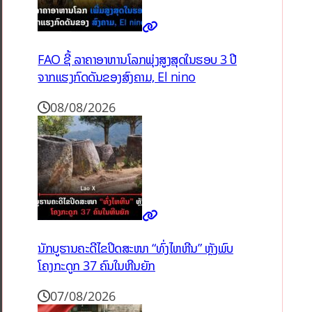
FAO ຊີ້ ລາຄາອາຫານໂລກພຸ່ງສູງສຸດໃນຮອບ 3 ປີ
ຈາກແຮງກົດດັນຂອງສົງຄາມ, El nino
08/08/2026
ນັກບູຮານຄະດີໄຂປິດສະໜາ “ທົ່ງໄຫຫີນ” ຫຼັງພົບ
ໂຄງກະດູກ 37 ຄົນໃນຫີນຍັກ
07/08/2026