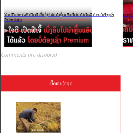
YouTube ໃຈດີ ເປີດຟີເຈີ້ເບິ່ງຄິບໄປນຳຫຼິ້ນແອັບອື່ນໄປນຳໄດ້ແລ້ວ ໂດຍບໍ່ຕ້ອງເຊົ່າ
ມະນຸດຄ
Premium
ຂ່າວ
ຂ່າວທົ່ວໄປ
ເທັກໂນໂລຢີ
,
Comments are disabled
ເນື້ອຫາຫຼ້າສຸດ