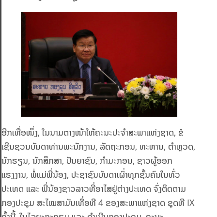
ອີກເທື່ອໜຶ່ງ, ໃນນາມຕາງໜ້າໃຫ້ຄະນະປະຈຳສະພາແຫ່ງຊາດ, ຂໍ
ເຊີນຊວນບັນດາທ່ານພະນັກງານ, ລັດຖະກອນ, ທະຫານ, ຕຳຫຼວດ,
ນັກຮຽນ, ນັກສຶກສາ, ປັນຍາຊົນ, ກຳມະກອນ, ຊາວຜູ້ອອກ
ແຮງງານ, ພໍ່ແມ່ພີ່ນ້ອງ, ປະຊາຊົນບັນດາເຜົ່າທຸກຊັ້ນຄົນໃນທົ່ວ
ປະເທດ ແລະ ພີ່ນ້ອງຊາວລາວທີ່ອາໄສຢູ່ຕ່າງປະເທດ ຈົ່ງຕິດຕາມ
ກອງປະຊຸມ ສະໄໝສາມັນເທື່ອທີ 4 ຂອງສະພາແຫ່ງຊາດ ຊຸດທີ IX
ຄັ້ງນີ້, ໃນໄລຍະກະກຽມ ແລະ ດຳເນີນກອງປະຊຸມ, ຄະນະ