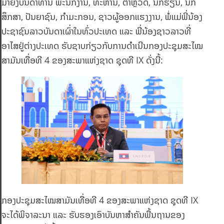
ມາຍັງບັນດາທ່ານ ພະນັກງານ, ທະຫານ, ຕຳຫຼວດ, ນັກຮຽນ, ນັກ
ສຶກສາ, ປັນຍາຊົນ, ກຳມະກອນ, ຊາວຜູ້ອອກແຮງງານ, ພໍ່ແມ່ພີ່ນ້ອງ
ປະຊາຊົນລາວບັນດາເຜົ່າໃນທົ່ວປະເທດ ແລະ ພີ່ນ້ອງຊາວລາວທີ່
ອາໄສຢູ່ຕ່າງປະເທດ ຮັບຊາບກ່ຽວກັບການດໍາເນີນກອງປະຊຸມສະໄໝ
ສາມັນເທື່ອທີ 4 ຂອງສະພາແຫ່ງຊາດ ຊຸດທີ IX ດັ່ງນີ້:
ກອງປະຊຸມສະໄໝສາມັນເທື່ອທີ 4 ຂອງສະພາແຫ່ງຊາດ ຊຸດທີ IX
ຈະໄດ້ພິຈາລະນາ ແລະ ຮັບຮອງເອົາບັນຫາສຳຄັນພື້ນຖານຂອງ