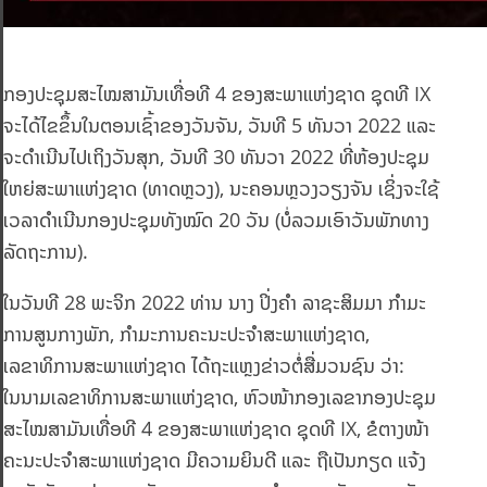
ກອງປະຊຸມສະໄໝສາມັນເທື່ອທີ 4 ຂອງສະພາແຫ່ງຊາດ ຊຸດທີ IX
ຈະໄດ້ໄຂຂຶ້ນໃນຕອນເຊົ້າຂອງວັນຈັນ, ວັນທີ 5 ທັນວາ 2022 ແລະ
ຈະດໍາເນີນໄປເຖິງວັນສຸກ, ວັນທີ 30 ທັນວາ 2022 ທີ່ຫ້ອງປະຊຸມ
ໃຫຍ່ສະພາແຫ່ງຊາດ (ທາດຫຼວງ), ນະຄອນຫຼວງວຽງຈັນ ເຊິ່ງຈະໃຊ້
ເວລາດໍາເນີນກອງປະຊຸມທັງໝົດ 20 ວັນ (ບໍ່ລວມເອົາວັນພັກທາງ
ລັດຖະການ).
ໃນວັນທີ 28 ພະຈິກ 2022 ທ່ານ ນາງ ປິ່ງຄໍາ ລາຊະສິມມາ ກໍາມະ
ການສູນກາງພັກ, ກໍາມະການຄະນະປະຈໍາສະພາແຫ່ງຊາດ,
ເລຂາທິການສະພາແຫ່ງຊາດ ໄດ້ຖະແຫຼງຂ່າວຕໍ່ສື່ມວນຊົນ ວ່າ:
ໃນນາມເລຂາທິການສະພາແຫ່ງຊາດ, ຫົວໜ້າກອງເລຂາກອງປະຊຸມ
ສະໄໝສາມັນເທື່ອທີ 4 ຂອງສະພາແຫ່ງຊາດ ຊຸດທີ IX, ຂໍຕາງໜ້າ
ຄະນະປະຈຳສະພາແຫ່ງຊາດ ມີຄວາມຍິນດີ ແລະ ຖືເປັນກຽດ ແຈ້ງ