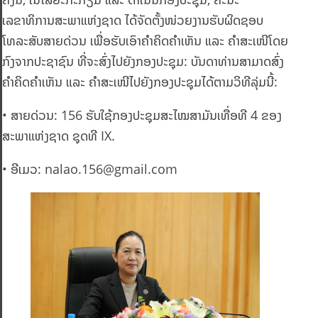
ເລຂາທິການສະພາແຫ່ງຊາດ ໄດ້ຈັດຕັ້ງໜ່ວຍງານຮັບຜິດຊອບ
ໂທລະສັບສາຍດ່ວນ ເພື່ອຮັບເອົາຄຳຄິດຄຳເຫັນ ແລະ ຄຳສະເໜີໂດຍ
ກົງຈາກປະຊາຊົນ ທີ່ຈະສົ່ງໄປຍັງກອງປະຊຸມ: ບັນດາທ່ານສາມາດສົ່ງ
ຄຳຄິດຄຳເຫັນ ແລະ ຄຳສະເໜີໄປຍັງກອງປະຊຸມໄດ້ຕາມວິທີລຸ່ມນີ້:
• ສາຍດ່ວນ: 156 ຮັບໃຊ້ກອງປະຊຸມສະໄໝສາມັນເທື່ອທີ 4 ຂອງ
ສະພາແຫ່ງຊາດ ຊຸດທີ IX.
• ອີເມວ:
nalao.156@gmail.com