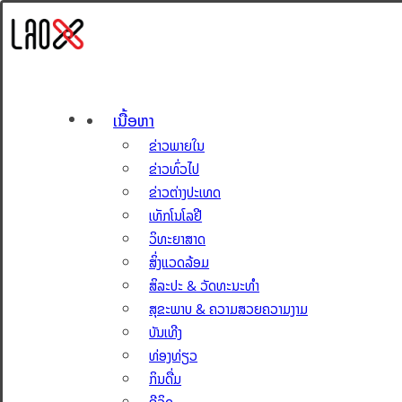
ເນື້ອຫາ
ຂ່າວພາຍໃນ
ຂ່າວທົ່ວໄປ
ຂ່າວຕ່າງປະເທດ
ເທັກໂນໂລຢີ
ວິທະຍາສາດ
ສິ່ງແວດລ້ອມ
ສິລະປະ & ວັດທະນະທຳ
ສຸຂະພາບ & ຄວາມສວຍຄວາມງາມ
ບັນເທີງ
ທ່ອງທ່ຽວ
ກິນດື່ມ