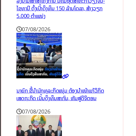
ລົງນາມສຶກສາໂຄງການ ນິຄົມອຸດສາຫະກຳວຽງຈັນ-
ໄຊທານີ ຕັ້ງເປົ້າດຶງທຶນ 150 ລ້ານໂດລາ, ສ້າງວຽກ
5.000 ຕຳແໜ່ງ
07/08/2026
ນາຍົກ ຊີ້ນຳນັກທຸລະກິດໜຸ່ມ ຕ້ອງນຳໜ້າແກ້ວິກິດ
ເສດຖະກິດ ເນັ້ນດຶງທຶນສາກົນ, ຫັນສູ່ດິຈິຕອນ
07/08/2026