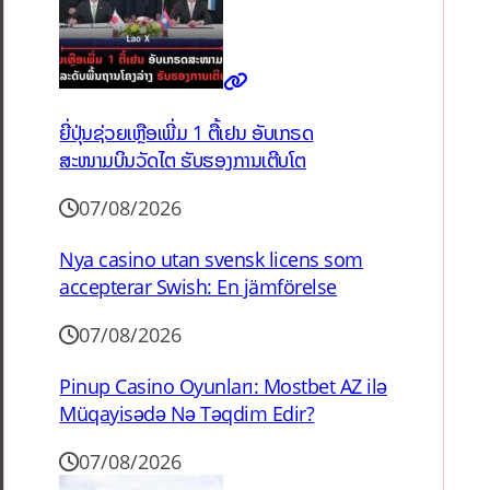
ຍີ່ປຸ່ນຊ່ວຍເຫຼືອເພີ່ມ 1 ຕື້ເຢນ ອັບເກຣດ
ສະໜາມບິນວັດໄຕ ຮັບຮອງການເຕີບໂຕ
07/08/2026
Nya casino utan svensk licens som
accepterar Swish: En jämförelse
07/08/2026
Pinup Casino Oyunları: Mostbet AZ ilə
Müqayisədə Nə Təqdim Edir?
07/08/2026