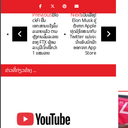
Previous
Next
Blo
ເປັນເລື່ອງ!
ckFi ຍື່ນ
Elon Musk ຂູ່
ເອກະສານແຈ້ງລົ້ມ
ຖ້າຫາກ Apple
ລະລາຍແລ້ວ ຕາມ
ຢຸດລົງໂຄສະນາກັບ
ຫຼັງການລົ້ມລະລາຍ
Twitter ແມ່ນຈະ
ຂອງ FTX ພ້ອມ
ນຳແອັບນົກຟ້າ
ລະບຸມີເຈົ້າໜີ້ກວ່າ
ອອກຈາກ App
1 ແສນລາຍ
Store
ຂ່າວທີ່ກ່ຽວຂ້ອງ ...