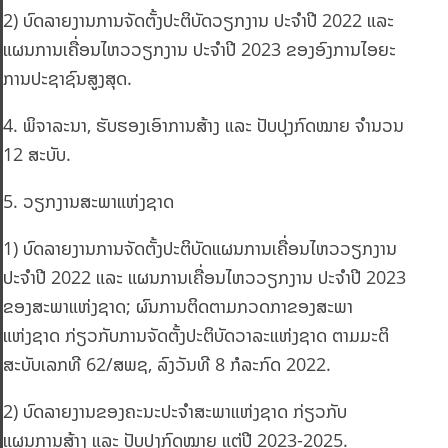
2) ບົດລາຍງານການຈັດຕັ້ງປະຕິບັດວຽກງານ ປະຈໍາປີ 2022 ແລະ
ແຜນການເຄື່ອນໄຫວວຽກງານ ປະຈໍາປີ 2023 ຂອງອົງການໄອຍະ
ການປະຊາຊົນສູງສຸດ.
4. ພິຈາລະນາ, ຮັບຮອງເອົາການສ້າງ ແລະ ປັບປຸງກົດໝາຍ ຈໍານວນ
12 ສະບັບ.
5. ວຽກງານສະພາແຫ່ງຊາດ
1) ບົດລາຍງານການຈັດຕັ້ງປະຕິບັດແຜນການເຄື່ອນໄຫວວຽກງານ
ປະຈໍາປີ 2022 ແລະ ແຜນການເຄື່ອນໄຫວວຽກງານ ປະຈໍາປີ 2023
ຂອງສະພາແຫ່ງຊາດ; ຜົນການຕິດຕາມກວດກາຂອງສະພາ
ແຫ່ງຊາດ ກ່ຽວກັບການຈັດຕັ້ງປະຕິບັດວາລະແຫ່ງຊາດ ຕາມມະຕິ
ສະບັບເລກທີ 62/ສພຊ, ລົງວັນທີ 8 ກໍລະກົດ 2022.
2) ບົດລາຍງານຂອງຄະນະປະຈໍາສະພາແຫ່ງຊາດ ກ່ຽວກັບ
ແຜນການສ້າງ ແລະ ປັບປຸງກົດໝາຍ ແຕ່ປີ 2023-2025.