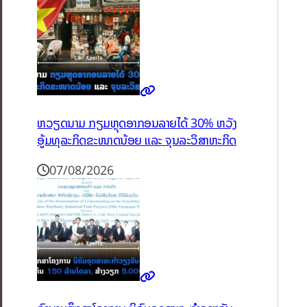
ຫວຽດນາມ ກຽມຫຼຸດອາກອນລາຍໄດ້ 30% ຫວັງ
ອູ້ມທຸລະກິດຂະໜາດນ້ອຍ ແລະ ຈຸນລະວິສາຫະກິດ
07/08/2026