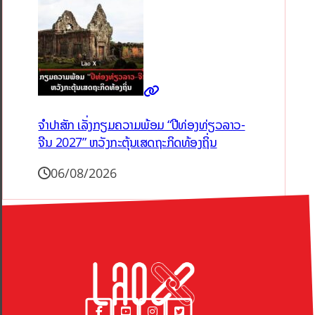
ຈຳປາສັກ ເລັ່ງກຽມຄວາມພ້ອມ “ປີທ່ອງທ່ຽວລາວ-
ຈີນ 2027” ຫວັງກະຕຸ້ນເສດຖະກິດທ້ອງຖິ່ນ
06/08/2026