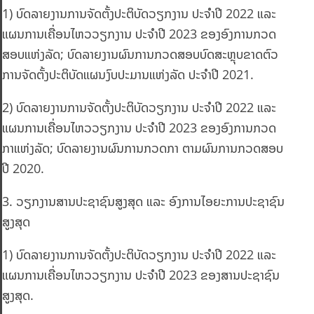
1) ບົດລາຍງານການຈັດຕັ້ງປະຕິບັດວຽກງານ ປະຈໍາປີ 2022 ແລະ
ແຜນການເຄື່ອນໄຫວວຽກງານ ປະຈໍາປີ 2023 ຂອງອົງການກວດ
ສອບແຫ່ງລັດ; ບົດລາຍງານຜົນການກວດສອບບົດສະຫຼຸບຂາດຕົວ
ການຈັດຕັ້ງປະຕິບັດແຜນງົບປະມານແຫ່ງລັດ ປະຈໍາປີ 2021.
2) ບົດລາຍງານການຈັດຕັ້ງປະຕິບັດວຽກງານ ປະຈໍາປີ 2022 ແລະ
ແຜນການເຄື່ອນໄຫວວຽກງານ ປະຈໍາປີ 2023 ຂອງອົງການກວດ
ກາແຫ່ງລັດ; ບົດລາຍງານຜົນການກວດກາ ຕາມຜົນການກວດສອບ
ປີ 2020.
3. ວຽກງານສານປະຊາຊົນສູງສຸດ ແລະ ອົງການໄອຍະການປະຊາຊົນ
ສູງສຸດ
1) ບົດລາຍງານການຈັດຕັ້ງປະຕິບັດວຽກງານ ປະຈໍາປີ 2022 ແລະ
ແຜນການເຄື່ອນໄຫວວຽກງານ ປະຈໍາປີ 2023 ຂອງສານປະຊາຊົນ
ສູງສຸດ.