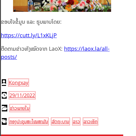
ຂອບໃຈຂໍ້ມູນ ແລະ ຮູບພາບໂດຍ:
https://cutt.ly/L1xKLjP
ຕິດຕາມຂ່າວທັງໝົດຈາກ LaoX:
https://laox.la/all-
posts/
Kongxay
29/11/2022
ຂ່າວພາຍໃນ
ກອງປະຊຸມສະໄໝສາມັນ
ລັດຖະບານ
ລາວ
ລາວເອັກ