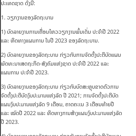
ປະເທດຊາດ ດັ່ງນີ້:
1. ວຽກງານຂອງລັດຖະບານ
1) ບົດລາຍງານການເຄື່ອນໄຫວວຽກງານພົ້ນເດັ່ນ ປະຈໍາປີ 2022
ແລະ ທິດທາງແຜນການ ໃນປີ 2023 ຂອງລັດຖະບານ.
2) ບົດລາຍງານຂອງລັດຖະບານ ກ່ຽວກັບການຈັດຕັ້ງປະຕິບັດແຜນ
ພັດທະນາເສດຖະກິດ-ສັງຄົມແຫ່ງຊາດ ປະຈໍາປີ 2022 ແລະ
ແຜນການ ປະຈໍາປີ 2023.
3) ບົດລາຍງານຂອງລັດຖະບານ ກ່ຽວກັບບົດສະຫຼຸບຂາດຕົວການ
ຈັດຕັ້ງປະຕິບັດງົບປະມານແຫ່ງລັດ ປີ 2021; ການຈັດຕັ້ງປະຕິບັດ
ແຜນງົບປະມານແຫ່ງລັດ 9 ເດືອນ, ຄາດຄະເນ 3 ເດືອນທ້າຍປີ
ແລະ ໝົດປີ 2022 ແລະ ທິດທາງການສ້າງແຜນງົບປະມານແຫ່ງລັດ
ປີ 2023.