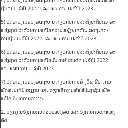
4) ບົດລາຍງານຂອງລັດຖະບານ ກ່ຽວກັບການຈັດຕັ້ງປະຕິບັດແຜນ
ເງິນຕາ ປະຈໍາປີ 2022 ແລະ ແຜນການ ປະຈໍາປີ 2023.
5) ບົດລາຍງານຂອງລັດຖະບານ ກ່ຽວກັບການຈັດຕັ້ງປະຕິບັດວາລະ
ແຫ່ງຊາດ ວ່າດ້ວຍການແກ້ໄຂຄວາມຫຍຸ້ງຍາກດ້ານເສດຖະກິດ-
ການເງິນ ປະຈໍາປີ 2022 ແລະ ແຜນການ ປະຈໍາປີ 2023.
6) ບົດລາຍງານຂອງລັດຖະບານ ກ່ຽວກັບການຈັດຕັ້ງປະຕິບັດວາລະ
ແຫ່ງຊາດ ວ່າດ້ວຍການແກ້ໄຂບັນຫາຢາເສບຕິດ ປະຈໍາປີ 2022
ແລະ ແຜນການ ປະຈໍາປີ 2023.
7) ບົດລາຍງານຂອງລັດຖະບານ ກ່ຽວກັບການສ້າງວິຊາຊີບ, ການ
ພັດທະນາສີມືແຮງງານ ແລະ ວຽກເຮັດງານທໍາໃຫ້ປະຊາຊົນ ເພື່ອ
ແກ້ໄຂບັນຫາການວ່າງງານ.
2. ວຽກງານອົງການກວດສອບແຫ່ງລັດ ແລະ ອົງການກວດກາແຫ່ງ
ລັດ