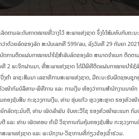
ສໍາເລັດຕາມລະດັບຄາດໝາຍທີ່ວາງໄວ້ ສະພາແຫ່ງຊາດ ຈຶ່ງໄດ້ສົມທົບກັບຄະນ
ລັດວ່າດ້ວຍລົດຂອງລັດ ສະບັບເລກທີ 599/ລບ, ລົງວັນທີ 29 ກັນຍາ 2021
ະຕິບັດການຕິດແຜ່ນກາໝາຍນໍາໃຊ້ສໍາລັບລົດຂອງລັດ ສາມາດຈໍາແນກ ຕິດຕ
ທີ 2 ພະຈິກຜ່ານມາ, ທີ່ສະພາແຫ່ງຊາດ ໄດ້ມີພິທີຕິດແຜ່ນກາໝາຍນໍາໃຊ້ລ
ິ່ງຄໍາ ລາຊະສິມມາ ເລຂາທິການສະພາແຫ່ງຊາດ, ມີຄະນະຮັບຜິດຊອບຊຸກຍູ
ົວໜ້າກົມບໍລິຫານ-ພິທີການ ແລະ ການເງິນ ຫ້ອງວ່າການສໍານັກງານນາຍົກ
ຄຸ້ມຄອງຊັບສິນ ກະຊວງການເງິນ, ທ່ານ ອຸ່ນແກ້ວ ຫຼວງສະຫຼາດ ຮອງຫົວໜ
າຍົກລັດຖະມົນຕີ, ທ່ານ ເພັດລໍາພັນ ຈັນທະວີໄຊ ຮອງຫົວໜ້າພະແນກ ກົມ
ນຕີ ແລະ ທ່ານ ເພັດທອນ ຄໍາມີ ວິຊາການກົມຄຸ້ມຄອງຊັບສິນ ກະຊວງການເ
ສະພາແຫ່ງຊາດ ແລະ ພະນັກງານ-ວິຊາການທີ່ກ່ຽວຂ້ອງເຂົ້າຮ່ວມ.