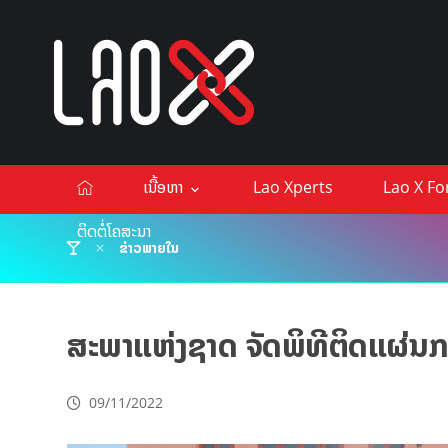
ເນື້ອຫາ
Lao Xperts
Lao X F
ຕິດຕໍ່ໂຄສະນາ
ຂ່າວພາຍໃນ
ສະພາແຫ່ງຊາດ ຈັດພິທີຕິດແຜ່ນກ
09/11/2022