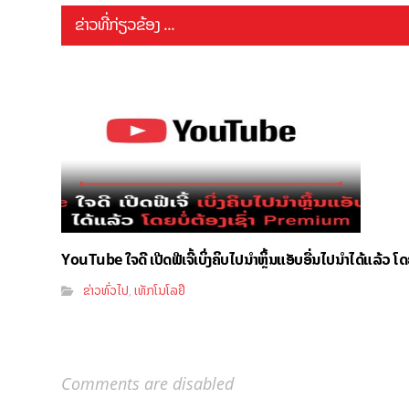
ຂ່າວທີ່ກ່ຽວຂ້ອງ ...
YouTube ໃຈດີ ເປີດຟີເຈີ້ເບິ່ງຄິບໄປນຳຫຼິ້ນແອັບອື່ນໄປນຳໄດ້ແລ້ວ ໂ
ຂ່າວທົ່ວໄປ
ເທັກໂນໂລຢີ
,
Comments are disabled