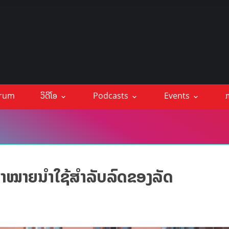
orum
ວິດີໂອ
Podcasts
Events
ກ
າໝາຍນໍາໃຊ້ສໍາລັບລົດຂອງລັດ