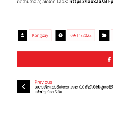
ຕິດຕາມຂ່າວທັງໝົດຈາກ LaoX:
https://laox.la/all-
Kongxay
09/11/2022
Previous
ເນປານເກີດແຜ່ນດິນໄຫວຂະໜາດ 6,6 ສົ່ງຜົນໃຫ້ມີຜູ້ເສຍຊີວ
ແລ້ວຢ່າງໜ້ອຍ 6 ຄົນ