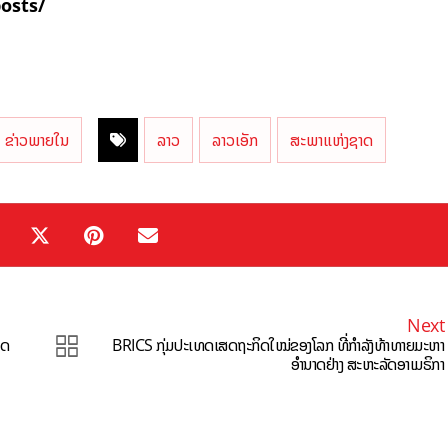
posts/
ຂ່າວພາຍໃນ
ລາວ
ລາວເອັກ
ສະພາແຫ່ງຊາດ
Next
ິດ
BRICS ກຸ່ມປະເທດເສດຖະກິດໃໝ່ຂອງໂລກ ທີ່ກຳລັງທ້າທາຍມະຫາ
ອຳນາດຢ່າງ ສະຫະລັດອາເມຣິກາ