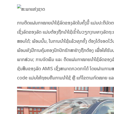
ການຕິດແຜ່ນກາໝາຍນໍາໃຊ້ລົດຂອງລັດໃນຄັ້ງນີ້ ແມ່ນປະຕິບັດ
ເຊິ່ງລົດຂອງລັດ ແມ່ນຕ້ອງຖືກນຳໃຊ້ເຂົ້າໃນວຽກງານທາງລັດຖະ
ສອບໄດ້; ພ້ອມນັ້ນ, ໃນການນໍາໃຊ້ແລ້ວທຸກຄັ້ງ ຕ້ອງໄດ້ຈອດໄ
ພ້ອມທັງມີການຄຸ້ມຄອງປົກປັກຮັກສາຢ່າງຖືກຕ້ອງ ເພື່ອໃຫ
ພາກສ່ວນ; ການຈັດພິມ ແລະ ຕິດແຜ່ນກາໝາຍນໍາໃຊ້ລົດຂອງລັດ
ຊັບສິນຂອງລັດ AMIS ເຊິ່ງສາມາດກວດກາໄດ້ ໂດຍຜ່ານການສ
code ແມ່ນໃຫ້ຖອນຄືນການນໍາໃຊ້ ຫຼື ແກ້ໄຂຕາມກົດໝາຍ ແລ