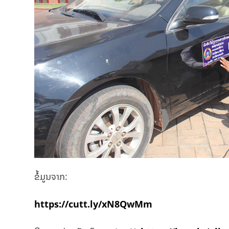
ຂໍ້ມູນຈາກ:
https://cutt.ly/xN8QwMm