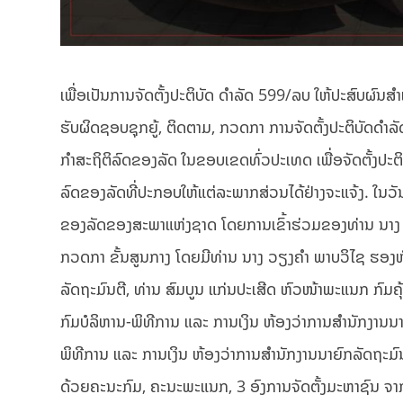
ເພື່ອເປັນການຈັດຕັ້ງປະຕິບັດ ດໍາລັດ 599/ລບ ໃຫ້ປະສົບຜົນ
ຮັບຜິດຊອບຊຸກຍູ້, ຕິດຕາມ, ກວດກາ ການຈັດຕັ້ງປະຕິບັດດໍາ
ກໍາສະຖິຕິລົດຂອງລັດ ໃນຂອບເຂດທົ່ວປະເທດ ເພື່ອຈັດຕັ້ງປ
ລົດຂອງລັດທີ່ປະກອບໃຫ້ແຕ່ລະພາກສ່ວນໄດ້ຢ່າງຈະແຈ້ງ. ໃນວັນ
ຂອງລັດຂອງສະພາແຫ່ງຊາດ ໂດຍການເຂົ້າຮ່ວມຂອງທ່ານ ນາງ ປ
ກວດກາ ຂັ້ນສູນກາງ ໂດຍມີທ່ານ ນາງ ວຽງຄໍາ ພາບວິໄຊ ຮອງຫ
ລັດຖະມົນຕີ, ທ່ານ ສົມບູນ ແກ່ນປະເສີດ ຫົວໜ້າພະແນກ ກົມ
ກົມບໍລິຫານ-ພິທີການ ແລະ ການເງິນ ຫ້ອງວ່າການສໍານັກງານນ
ພິທີການ ແລະ ການເງິນ ຫ້ອງວ່າການສໍານັກງານນາຍົກລັດຖະມົ
ດ້ວຍຄະນະກົມ, ຄະນະພະແນກ, 3 ອົງການຈັດຕັ້ງມະຫາຊົນ ຈາກ