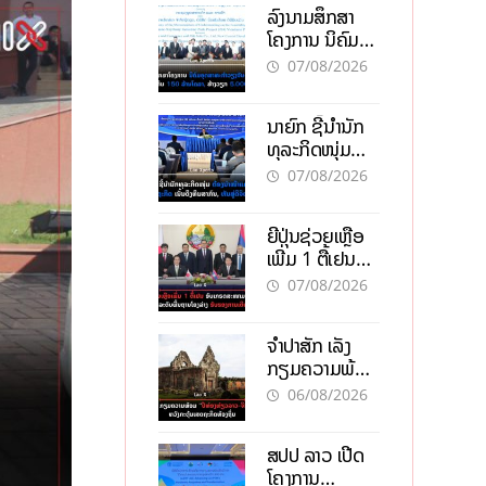
ລົງນາມສຶກສາ
ໂຄງການ ນິຄົມ
ອຸດສາຫະກຳ
07/08/2026
ວຽງຈັນ-ໄຊທານີ
ຕັ້ງເປົ້າດຶງທຶນ
ນາຍົກ ຊີ້ນຳນັກ
150 ລ້ານໂດລາ,
ທຸລະກິດໜຸ່ມ
ສ້າງວຽກ 5.000
ຕ້ອງນຳໜ້າແກ້
ຕຳແໜ່ງ
07/08/2026
ວິກິດເສດຖະກິດ
ເນັ້ນດຶງທຶນ
ຍີ່ປຸ່ນຊ່ວຍເຫຼືອ
ສາກົນ, ຫັນສູ່ດິຈິ
ເພີ່ມ 1 ຕື້ເຢນ
ຕອນ
ອັບເກຣດ
07/08/2026
ສະໜາມບິນວັດ
ໄຕ ຮັບຮອງການ
ຈຳປາສັກ ເລັ່ງ
ເຕີບໂຕ
ກຽມຄວາມພ້ອມ
“ປີທ່ອງທ່ຽວ
06/08/2026
ລາວ-ຈີນ 2027”
ຫວັງກະຕຸ້ນ
ສປປ ລາວ ເປີດ
ເສດຖະກິດ
ໂຄງການ
ທ້ອງຖິ່ນ