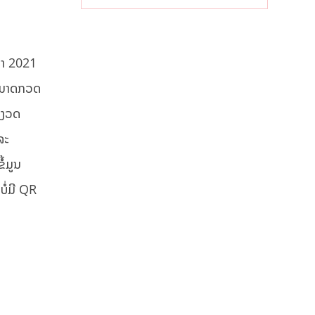
ຍາ 2021
 ສາມາດກວດ
້ມງວດ
ລະ
ໍ້ມູນ
ໍ່ມີ QR