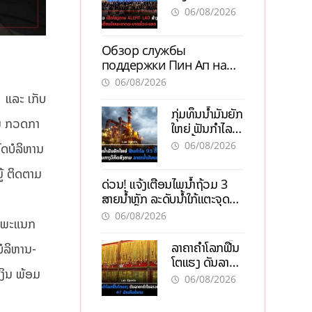
ALERT-LAO
06/08/2026
ສ້າງຕາໜ່າງ
ເຕືອນໄພພະຍາດ
Обзор службы
ລະບາດທົ່ວ
поддержки Пин Ап на
ປະເທດ
ະ
официальном сайте с
06/08/2026
актуальной
 ແລະ ເກັບ
информацией
ກຸ່ມທຶນນ້ຳມັນຍັກ
າມ ກວດກາ
ໃຫຍ່ ຟັນກຳໄລ
93 ຕື້ໂດລາ
06/08/2026
ົດບໍລິຫານ
ທ່າມກາງວິກິດ
ສົງຄາມ ລາຄາ
້ ຕິດຕາມ
ດ່ວນ! ແຈ້ງເຕືອນໄພນໍ້າຖ້ວມ 3
ນໍ້າມັນແພງ
ສາຍນໍ້າຫຼັກ ລະດັບນໍ້າໃກ້ແຕະຈຸດ
ອັນຕະລາຍ
06/08/2026
້າພະແນກ
ລາຄາຄຳໂລກຟື້ນ
ບໍລິຫານ-
ໂຕແຮງ ດັນລາຄາ
ງິນ ພ້ອມ
ຄຳໃນລາວທະລຸ
06/08/2026
47 ລ້ານກີບຕໍ່
ບາດ