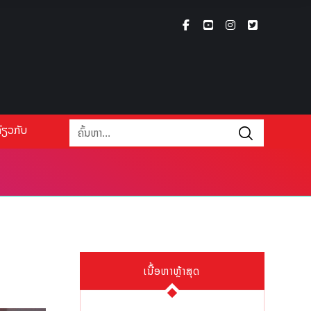
່ຽວກັບ
ເນື້ອຫາຫຼ້າສຸດ