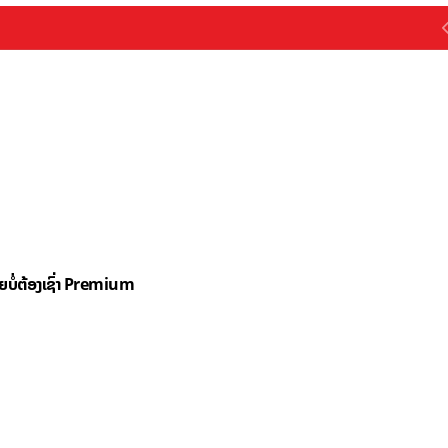
ດຍບໍ່ຕ້ອງເຊົ່າ Premium