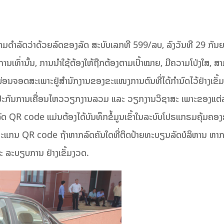
ຕາມດໍາລັດວ່າດ້ວຍລົດຂອງລັດ ສະບັບເລກທີ 599/ລບ, ລົງວັນທີ 29 ກັນ
ການເທົ່ານັ້ນ, ການນຳໃຊ້ຕ້ອງໃຫ້ຖືກຕ້ອງຕາມເປົ້າໝາຍ, ມີຄວາມໂປ່ງໃສ,
ວ້ບ່ອນຈອດສະເພາະຢູ່ສຳນັກງານຂອງຂະແໜງການຕົນທີ່ໄດ້ກໍານົດໄວ້ຢ່າງເຂັ
້ຮັບປະກັນການເຄື່ອນໄຫວວຽກງານລວມ ແລະ ວຽກງານວິຊາສະ ເພາະຂອງແຕ່
 QR code ແມ່ນຕ້ອງໄດ້ບັນທຶກຂໍ້ມູນເຂົ້າໃນລະບົບໂປຣແກຣມຄຸ້ມຄອງຂ
ະແກນ QR code ຖ້າຫາກລົດຄັນໃດທີ່ຕິດປ້າຍທະບຽນລັດບໍລິຫານ ຫາກບ
ະ ລະບຽບການ ຢ່າງເຂັ້ມງວດ.