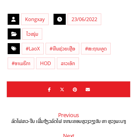
Kongxay
23/06/2022
ໄວໜຸ່ມ
#LaoX
#ທຶນຊ່ວຍເຫຼືອ
#ສະຖານທູດ
#ອາເມຣິກາ
HOD
ລາວເອັກ
Previous
ລົດໄຟລາວ-ຈີນ ເພີ່ມຖ້ຽວລົດໄຟ ຈາກນະຄອນຫຼວງວຽງຈັນ ຫາ ຫຼວງພະບາງ
Next