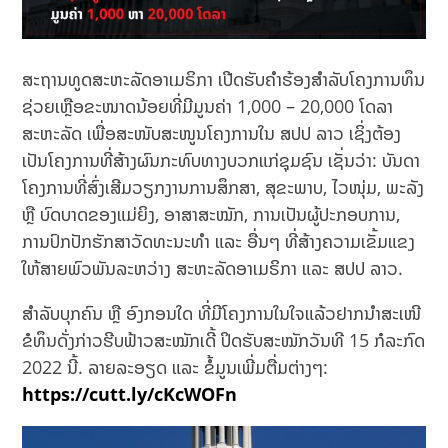
ສະຖານທູດສະຫະລັດອາເມຣິກາ ເປີດຮັບຄຳຮ້ອງສຳລັບໂຄງການທຶນ
ຊ່ວຍເຫຼືອຂະໜາດນ້ອຍທີ່ມີມູນຄ່າ 1,000 – 20,000 ໂດລາ
ສະຫະລັດ ເພື່ອສະໜັບສະໜູນໂຄງການໃນ ສປປ ລາວ ເຊິ່ງຕ້ອງ
ເປັນໂຄງການທີ່ສ້າງຜົນກະທົບທາງບວກແກ່ຊຸມຊົນ ເຊັ່ນວ່າ: ບັນດາ
ໂຄງການທີ່ສົ່ງເສີມວຽກງານການສຶກສາ, ສຸຂະພາບ, ໄວໜຸ່ມ, ພະລັງ
ຫຼື ບົດບາດຂອງແມ່ຍິງ, ອາສາສະໝັກ, ການເປັນຜູ້ປະກອບການ,
ການປົກປັກຮັກສາວັດທະນະທຳ ແລະ ອື່ນໆ ທີ່ສ້າງຄວາມເຂັ້ມແຂງ
ໃຫ້ສາຍພົວພັນລະຫວ່າງ ສະຫະລັດອາເມຣິກາ ແລະ ສປປ ລາວ.
ສຳລັບບຸກຄົນ ຫຼື ອົງກອນໃດ ທີ່ມີໂຄງການໃນໃຈແລ້ວຢາກນຳສະເໜີ
ຂໍທຶນດັ່ງກ່າວຮີບຟ້າວສະໝັກເດີ້ ປິດຮັບສະໝັກວັນທີ 15 ກໍລະກົດ
2022 ນີ້. ລາຍລະອຽດ ແລະ ຂໍ້ມູນເພີ່ມຕື່ມຕ່າງໆ:
https://cutt.ly/cKcWOFn