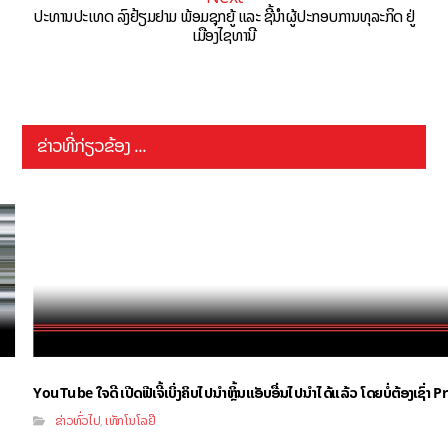
ປະທານປະເທດ ລົງຢ້ຽມຢາມ ພ້ອມຊຸກຍູ້ ແລະ ຊີ້​ນຳຜູ້ປະກອບການທຸລະກິດ ຢູ່
ເມືອງໄຊທານີ
ຂ່າວທີ່ກ່ຽວຂ້ອງ ...
YouTube ໃຈດີ ເປີດຟີເຈີ້ເບິ່ງຄິບໄປນຳຫຼິ້ນແອັບອື່ນໄປນຳໄດ້ແລ້ວ ໂດຍບໍ່ຕ້ອງເຊົ່
ຂ່າວທົ່ວໄປ
ເທັກໂນໂລຢີ
,