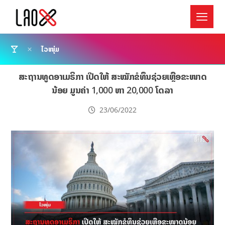
ໄວໜຸ່ມ
ສະຖານທູດອາເມຣິກາ ເປີດໃຫ້ ສະໝັກຂໍທຶນຊ່ວຍເຫຼືອຂະໜາດ
ນ້ອຍ ມູນຄ່າ 1,000 ຫາ 20,000 ໂດລາ
23/06/2022