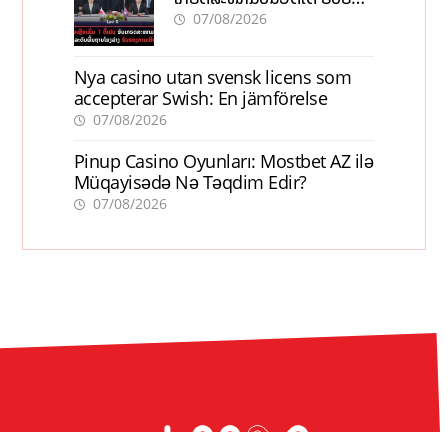
ການເຕີບໂຕ
07/08/2026
Nya casino utan svensk licens som
accepterar Swish: En jämförelse
07/08/2026
Pinup Casino Oyunları: Mostbet AZ ilə
Müqayisədə Nə Təqdim Edir?
07/08/2026