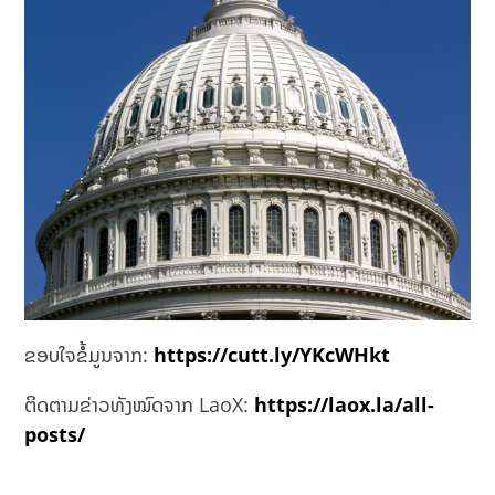
ຂອບໃຈຂໍ້ມູນຈາກ:
https://cutt.ly/YKcWHkt
ຕິດຕາມຂ່າວທັງໝົດຈາກ LaoX:
https://laox.la/all-
posts/