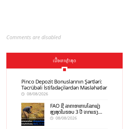
Comments are disabled
ເນື້ອຫາຫຼ້າສຸດ
Pinco Depozit Bonuslarının Şərtləri:
Təcrübəli İstifadəçilərdən Məsləhətlər
08/08/2026
FAO ຊີ້ ລາຄາອາຫານໂລກພຸ່ງ
ສູງສຸດໃນຮອບ 3 ປີ ຈາກແຮງ
ກົດດັນຂອງສົງຄາມ, El nino
08/08/2026