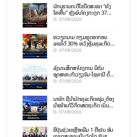
ນັກບູຮານຄະດີໄຂປິດສະໜາ “ທົ່ງ
ໄຫຫີນ” ຫຼັງພົບໂຄງກະດູກ 37
ຄົນໃນຫີນຍັກ
07/08/2026
ຫວຽດນາມ ກຽມຫຼຸດອາກອນ
ລາຍໄດ້ 30% ຫວັງອູ້ມທຸລະກິດ
ຂະໜາດນ້ອຍ ແລະ ຈຸນລະ
07/08/2026
ວິສາຫະກິດ
ລົງນາມສຶກສາໂຄງການ ນິຄົມ
ອຸດສາຫະກຳວຽງຈັນ-ໄຊທານີ ຕັ້ງ
ເປົ້າດຶງທຶນ 150 ລ້ານໂດລາ, ສ້າງ
07/08/2026
ວຽກ 5.000 ຕຳແໜ່ງ
ນາຍົກ ຊີ້ນຳນັກທຸລະກິດໜຸ່ມ ຕ້ອງ
ນຳໜ້າແກ້ວິກິດເສດຖະກິດ ເນັ້ນດຶງ
ທຶນສາກົນ, ຫັນສູ່ດິຈິຕອນ
07/08/2026
ຍີ່ປຸ່ນຊ່ວຍເຫຼືອເພີ່ມ 1 ຕື້ເຢນ ອັບ
ເກຣດສະໜາມບິນວັດໄຕ ຮັບຮອງ