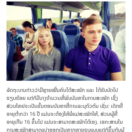
ລັດຖະບານກ່າວວ່າມີຫຼາຍໝື່ນຄົນໄດ້ສະໝັກ ແລະ ໄດ້ຮັບບັດໄປ
ຮຽບຮ້ອຍ ແຕ່ກໍມີບາງຈຳນວນທີ່ພົບບັນຫາໃນການສະໝັກ ເຊິ່ງ
ສ່ວນໃຫຍ່ຈະເປັນຂັ້ນຕອນບັນຫາທີ່ການລະບຸຕົວຕົນ ເຊັ່ນ: ເດັກທີ່
ອາຍຸຕ່ຳກວ່າ 16 ປີ ແມ່ນຈະຕ້ອງໃຫ້ພໍ່ແມ່ສະໝັກໃຫ້, ສ່ວນຜູ້ທີ່
ອາຍຸເກີນ 16 ຂຶ້ນໄປ ແມ່ນຈະສາມາດສະໝັກໄດ້ເອງ. ເອກະສານໃນ
ການສະໝັກສາມາດແບ່ງອອກເປັນຫຼາກຫຼາຍຮູບແບບແຕ່ກໍຂຶ້ນກັບຜູ້