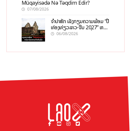
Müqayisədə Nə Təqdim Edir?
07/08/2026
ຈຳປາສັກ ເລັ່ງກຽມຄວາມພ້ອມ “ປີ
ທ່ອງທ່ຽວລາວ-ຈີນ 2027” ຫວັງ
ກະຕຸ້ນເສດຖະກິດທ້ອງຖິ່ນ
06/08/2026