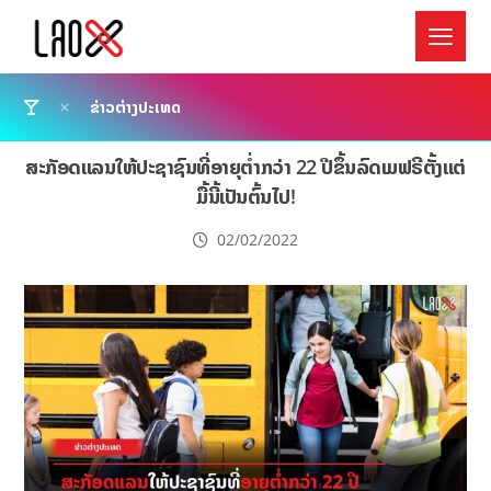
ຂ່າວຕ່າງປະເທດ
ສະກັອດແລນໃຫ້ປະຊາຊົນທີ່ອາຍຸຕ່ຳກວ່າ 22 ປີຂຶ້ນລົດເມຟຣີຕັ້ງແຕ່
ມື້ນີ້ເປັນຕົ້ນໄປ!
02/02/2022