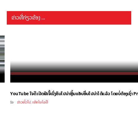
ຂ່າວທີ່ກ່ຽວຂ້ອງ ...
YouTube ໃຈດີ ເປີດຟີເຈີ້ເບິ່ງຄິບໄປນຳຫຼິ້ນແອັບອື່ນໄປນຳໄດ້ແລ້ວ ໂດຍບໍ່ຕ້ອງເຊົ່
ຂ່າວທົ່ວໄປ
ເທັກໂນໂລຢີ
,