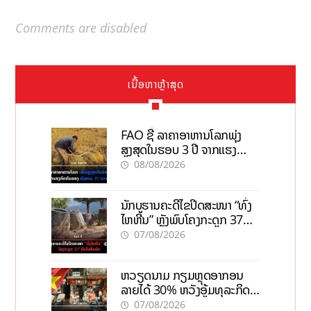
Comments are disabled
ເນື້ອຫາຫຼ້າສຸດ
FAO ຊີ້ ລາຄາອາຫານໂລກພຸ່ງ
ສູງສຸດໃນຮອບ 3 ປີ ຈາກແຮງ
ກົດດັນຂອງສົງຄາມ, El nino
08/08/2026
ນັກບູຮານຄະດີໄຂປິດສະໜາ “ທົ່ງ
ໄຫຫີນ” ຫຼັງພົບໂຄງກະດູກ 37
ຄົນໃນຫີນຍັກ
07/08/2026
ຫວຽດນາມ ກຽມຫຼຸດອາກອນ
ລາຍໄດ້ 30% ຫວັງອູ້ມທຸລະກິດ
ຂະໜາດນ້ອຍ ແລະ ຈຸນລະ
07/08/2026