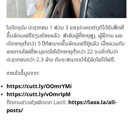
ໃນປັດຈຸບັນ ປະຊາກອນ 1 ສ່ວນ 3 ຂອງປະເທດຕ່າງກໍໄດ້ຮັບສິດທິ
ຂຶ້ນລົດເມຟຣີຮຽບຮ້ອຍແລ້ວ ສຳລັບຜູ້ທີ່ອາຍຸສູງ, ຜູ້ພິການ ແລະ
ເດັກອາຍຸຕ່ຳກວ່າ 5 ປີກໍສາມາດຂຶ້ນລົດເມຟຣີຢູ່ແລ້ວ ເມື່ອລວມກັບ
ລາຍການໃໝ່ທີ່ອະນຸຍາດໃຫ້ເດັກອາຍຸຕ່ຳກວ່າ 22 ຈະເທົ່າກັບວ່າ
ປະຊາກອນກວ່າ 2.3 ລ້ານ ຄົນຈະສາມາດນຳໃຊ້ລົດໄຟໄດ້ຟຣີ.
ຂອບໃຈຂໍ້ມູນຈາກ:
https://cutt.ly/OOmrYMi
https://cutt.ly/vOmrIpM
ຕິດຕາມຂ່າວທັງໝົດຈາກ LaoX:
https://laox.la/all-
posts/