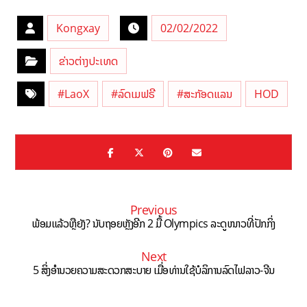
Kongxay
02/02/2022
ຂ່າວຕ່າງປະເທດ
#LaoX
#ລົດເມຟຣີ
#ສະກັອດແລນ
HOD
Previous
ພ້ອມແລ້ວຫຼືຍັງ? ນັບຖອຍຫຼັງອີກ 2 ມື້ Olympics ລະດູໜາວທີ່ປັກກິ່ງ
Next
5 ສິ່ງອໍານວຍຄວາມສະດວກສະບາຍ ເມື່ອທ່ານໃຊ້ບໍລິການລົດໄຟລາວ-ຈີນ