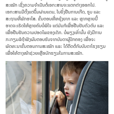
ສະໝັກ ເຊິ່ງຄວາມຈຳເປັນຕໍ່ເອກະສານຈະແຕກຕ່າງອອກໄປ.
ເອກະສານມີຕັ້ງແຕປຶ້ມຜ່ານແດນ, ໃບຢັ້ງຢືນການເກີດ, ຮູບ ແລະ
ສະຖານທີ່ພັກອາໄສ. ຂັ້ນຕອນທີ່ຫຍຸ້ງຍາກ ແລະ ຫຼາກຫຼາຍນີ້
ອາດຈະເຮັດໃຫ້ຫຼາຍຄົນບໍ່ພໍໃຈ ແຕ່ມັນກໍເພື່ອຢືນຢັນຕົວຕົນ ແລະ
ເພື່ອຢືນຢັນຄວາມປອດໄພຂອງເດັກ. ບໍ່ພຽງເທົ່ານັ້ນ ຍັງມີການ
ກະກຽມລໍຖ້າຟັງຜົນຕອບຮັບຈາກບັນດາຜູ້ປົກຄອງ ເພື່ອຈະ
ພັດທະນາຂັ້ນຕອນການສະໝັກ ແລະ ໄດ້ຕິດຕໍ່ກັບບັນດາໂຮງຮຽນ
ເພື່ອໃຫ້ຕາງໜ້າຊ່ວຍເຫຼືອນັກຮຽນໃນການສະໝັກ.