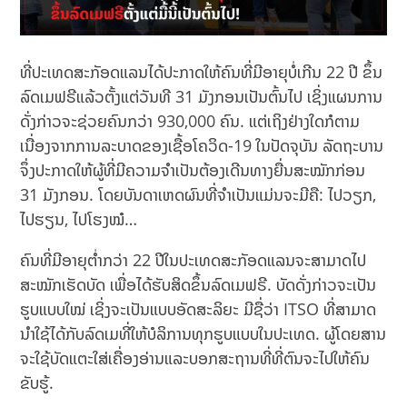
ທີ່ປະເທດສະກັອດແລນໄດ້ປະກາດໃຫ້ຄົນທີ່ມີອາຍຸບໍ່ເກີນ 22 ປີ ຂຶ້ນ
ລົດເມຟຣີແລ້ວຕັ້ງແຕ່ວັນທີ 31 ມັງກອນເປັນຕົ້ນໄປ ເຊິ່ງແຜນການ
ດັ່ງກ່າວຈະຊ່ວຍຄົນກວ່າ 930,000 ຄົນ. ແຕ່ເຖິງຢ່າງໃດກໍຕາມ
ເນື່ອງຈາກການລະບາດຂອງເຊື້ອໂຄວິດ-19 ໃນປັດຈຸບັນ ລັດຖະບານ
ຈຶ່ງປະກາດໃຫ້ຜູ້ທີ່ມີຄວາມຈຳເປັນຕ້ອງເດີນທາງຍື່ນສະໝັກກ່ອນ
31 ມັງກອນ. ໂດຍບັນດາເຫດຜົນທີ່ຈຳເປັນແມ່ນຈະມີຄື: ໄປວຽກ,
ໄປຮຽນ, ໄປໂຮງໝໍ…
ຄົນທີ່ມີອາຍຸຕ່ຳກວ່າ 22 ປີໃນປະເທດສະກັອດແລນຈະສາມາດໄປ
ສະໝັກເຮັດບັດ ເພື່ອໄດ້ຮັບສິດຂຶ້ນລົດເມຟຣີ. ບັດດັ່ງກ່າວຈະເປັນ
ຮູບແບບໃໝ່ ເຊິ່ງຈະເປັນແບບອັດສະລິຍະ ມີຊື່ວ່າ ITSO ທີ່ສາມາດ
ນຳໃຊ້ໄດ້ກັບລົດເມທີ່ໃຫ້ບໍລິການທຸກຮູບແບບໃນປະເທດ. ຜູ້ໂດຍສານ
ຈະໃຊ້ບັດແຕະໃສ່ເຄື່ອງອ່ານແລະບອກສະຖານທີ່ທີ່ຕົນຈະໄປໃຫ້ຄົນ
ຂັບຮູ້.