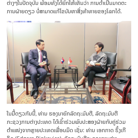
ຕ່າງໆໃນປັດຈຸບັນ ພ້ອມທັງໄດ້ຍົກໃຫ້ເຫັນວ່າ ການດຳເນີນມາດຕະ
ການຝ່າຍດຽວ ບໍ່ສາມາດແກ້ໄຂບັນຫາສິ່ງທ້າທາຍຂອງໂລກໄດ້.
ໃນມື້ດຽວກັນນີ້, ທ່ານ ຮອງນາຍົກລັດຖະມົນຕີ, ລັດຖະມົນຕີ
ກະຊວງການຕ່າງປະເທດ ໄດ້ເຂົ້າຮ່ວມພົບປະສອງຝ່າຍກັບຄູ່ຮ່ວມ
ຕຳແໜ່ງຈາກຫຼາຍປະເທດເພື່ອນມິດ ເຊັ່ນ: ທ່ານ ເອກກາດ ຣິ້ງເກີ