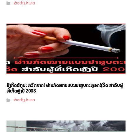
ຂ່າວຕ່າງປະເທດ
ອັງກິດສ້າງປະຫວັດສາດ! ຜ່ານກົດໝາຍແບນຢາສູບຕະຫຼອດຊີວິດ ສຳລັບຜູ້
ທີ່ເກີດຫຼັງປີ 2008
ຂ່າວຕ່າງປະເທດ