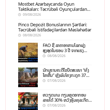
Mostbet Azərbaycanda Oyun
Taktikaları: Təcrübəli Oyunçulardan
İpuçları
09/08/2026
Pinco Depozit Bonuslarının Şərtləri:
Təcrübəli İstifadəçilərdən Məsləhətlər
08/08/2026
FAO ຊີ້ ລາຄາອາຫານໂລກພຸ່ງ
ສູງສຸດໃນຮອບ 3 ປີ ຈາກແຮງ
ກົດດັນຂອງສົງຄາມ, El nino
08/08/2026
ນັກບູຮານຄະດີໄຂປິດສະໜາ “ທົ່ງ
ໄຫຫີນ” ຫຼັງພົບໂຄງກະດູກ 37
ຄົນໃນຫີນຍັກ
07/08/2026
ຫວຽດນາມ ກຽມຫຼຸດອາກອນ
ລາຍໄດ້ 30% ຫວັງອູ້ມທຸລະກິດ
ຂະໜາດນ້ອຍ ແລະ ຈຸນລະ
07/08/2026