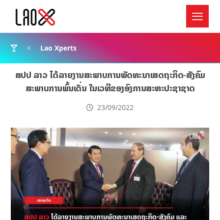
Lao Xperts
ສປປ ລາວ ໄດ້ລາຍງານສະພາບການພັດທະນາເສດຖະກິດ-ສັງຄົມ
ສະພາບການພົ້ນເດັ່ນ ໃນເວທີຂອງອົງການສະຫະປະຊາຊາດ
23/09/2022