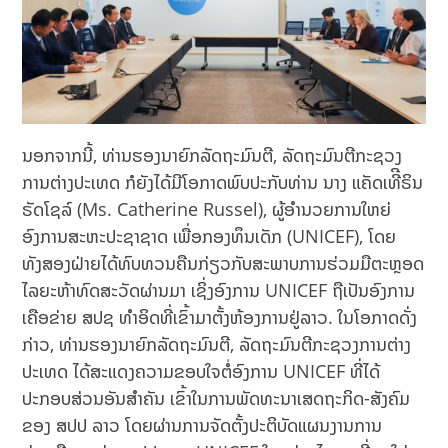
ນອກຈາກນີ້, ທ່ານຮອງນາຍົກລັດຖະມົນຕີ, ລັດຖະມົນຕີກະຊວງ
ການຕ່າງປະເທດ ກໍຍັງໄດ້ມີໂອກາດພົບປະກັບທ່ານ ນາງ ແຄັດເທີີຣິນ
ຣັດໂຊລ໌ (Ms. Catherine Russel), ຜູ້ອໍານວຍການໃຫຍ່
ອົງການສະຫະປະຊາຊາດ ເພື່ອກອງທຶນເດັກ (UNICEF), ໂດຍ
ທັງສອງຝ່າຍໄດ້ທົບທວນຄືນກ່ຽວກັບສະພາບການຮ່ວມມືຕະຫຼອດ
ໄລຍະຫ້າທົດສະວັດຜ່ານມາ ເຊິ່ງອົງການ UNICEF ຖືເປັນອົງການ
ເຄືອຂ່າຍ ສປຊ ທໍາອິດທີ່ເຂົ້າມາຕັ້ງຫ້ອງການຢູ່ລາວ. ໃນໂອກາດດັ່ງ
ກ່າວ, ທ່ານຮອງນາຍົກລັດຖະມົນຕີ, ລັດຖະມົນຕີກະຊວງການຕ່າງ
ປະເທດ ໄດ້ສະແດງຄວາມຂອບໃຈຕໍ່ອົງການ UNICEF ທີ່ໄດ້
ປະກອບສ່ວນອັນສໍາຄັນ ເຂົ້າໃນການພັດທະນາເສດຖະກິດ-ສັງຄົມ
ຂອງ ສປປ ລາວ ໂດຍຜ່ານການຈັດຕັ້ງປະຕິບັດແຜນງານການ