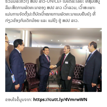
ຮ່ວມມືລະຫວ່າງ ສປປ ລາວ-UNICEF ໃນແຕ່ລະໄລຍະ ທີ່ສຸມໃສ່ບູ
ລິມະສິດການພັດທະນາຂອງ ສປປ ລາວ ເວົ້າລວມ, ເວົ້າສະເພາະ
ແມ່ນການຈັດຕັ້ງປະຕິບັດເປົ້າໝາຍການພັດທະນາແບບຍືນຍົງ ທີ່
ກ່ຽວຂ້ອງກັບເດັກນ້ອຍ ແລະ ແມ່ຍິງ ຢູ່ ສປປ ລາວ.
ຂອບໃຈຂໍ້ມູນຈາກ:
https://cutt.ly/4VmrwWN