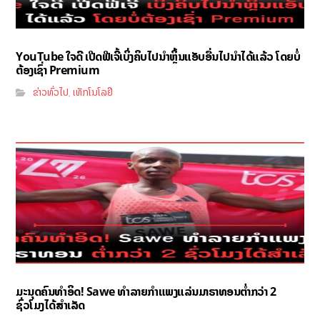
YouTube ໃຈດີ ເປີດຟີເຈີ້ເບິ່ງຄິບໄປນຳຫຼິ້ນແອັບອື່ນໄປນຳໄດ້ແລ້ວ ໂດຍບໍ່
ຕ້ອງເຊົ່າ Premium
ຂ່າວທົ່ວໄປ
ເທັກໂນໂລຢີ
,
ມະນຸດຄົນທຳອິດ! Sawe ທຳລາຍກຳແພງແລ່ນມາຣາທອນຕ່ຳກວ່າ 2
ຊົ່ວໂມງໄດ້ສຳເລັດ