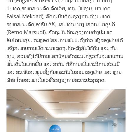
ວິດ (Edgars Rinkevics), ລັດຖະມົນຕີກະຊວງການຕ່າງ
ປະເທດ ສາທາລະນະລັດ ລັດເວີຍ, ທ່ານ ໄຟຊານ ເມກແດດ
Faisal Mekdad), ລັດຖະມົນຕີກະຊວງການຕ່າງປະເທດ
ສາທາລະນະລັດ ອາຣັບ ຊີຣີ, ແລະ ທ່ານ ນາງ ເຣດໂນ ມາຊຸຍດີ
(Retno Marsudi), ລັດຖະມົນຕີກະຊວງການຕ່າງປະເທດ
ອິນໂດເນເຊຍ. ຕະຫຼອດໄລຍະການພົບປະດັ່ງກ່າວ ທັງສອງຝ່າຍໄດ້
ແຈ້ງສະພາບການພັດທະນາເສດຖະກິດ-ສັງຄົມໃຫ້ກັນ ແລະ ກັນ
ຊາບ, ລວມທັງໄດ້ມີການແລກປ່ຽນທັດສະນະກ່ຽວກັບສະພາບການ
ພົ້ນເດັ່ນໃນພາກພື້ນ ແລະ ສາກົນ ກໍຄືການເພີ່ມທະວີການຮ່ວມມື
ແລະ ສະໜັບສະໜູນເຊິ່ງກັນແລະກັນໃນຂອບສອງຝ່າຍ ແລະ ຫຼາຍ
ຝ່າຍ ໂດຍສະເພາະໃນເວທີຂອງອົງການສະຫະປະຊາຊາດ.