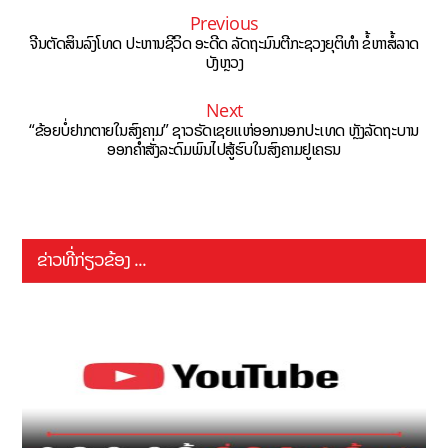
Previous
ຈີນຕັດສິນລົງໂທດ ປະຫານຊີວິດ ອະດີດ ລັດຖະມົນຕີກະຊວງຍຸຕິທຳ ຂໍ້ຫາສໍ້ລາດ
ບັງຫຼວງ
Next
“ຂ້ອຍບໍ່ຢາກຕາຍໃນສົງຄາມ” ຊາວຣັດເຊຍແຫ່ອອກນອກປະເທດ ຫຼັງລັດຖະບານ
ອອກຄໍາສັ່ງລະດົມພົນໄປສູ້ຮົບໃນສົງຄາມຢູເຄຣນ
ຂ່າວທີ່ກ່ຽວຂ້ອງ ...