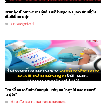
ສະຫະລັດ ເປີດສາກທະລາຍກຸ່ມຄໍເຊັນເຕີຂ້າມຊາດ ລະບຸ ລາວ ເປັນໜຶ່ງໃນ
ພື້ນທີ່ເປົ້າໝາຍຫຼັກ
Uncategorized
ໃຜແດ່ທີ່ສາມາດຮັບວັກຊີນປ້ອງກັນມະເຮັງປາກມົດລູກໄດ້ ແລະ ສາມາດຮັບ
ໄດ້ຢູ່ໃສ?
ຂ່າວພາຍໃນ
ສຸຂະພາບ ແລະ ຄວາມສວຍຄວາມງາມ
,