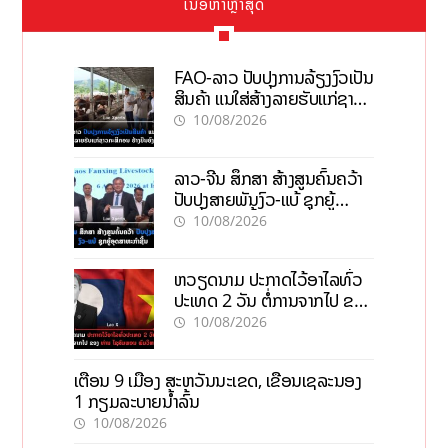
ເນື້ອຫາຫຼ້າສຸດ
FAO-ລາວ ປັບປຸງການລ້ຽງງົວເປັນ
ສິນຄ້າ ແນໃສ່ສ້າງລາຍຮັບແກ່ຊາວ
ກະສິກອນຢ່າງຍືນຍົງ
10/08/2026
ລາວ-ຈີນ ສຶກສາ ສ້າງສູນຄົ້ນຄວ້າ
ປັບປຸງສາຍພັນງົວ-ແບ້ ຊຸກຍູ້
ອຸດສາຫະກຳຊີ້ນ
10/08/2026
ຫວຽດນາມ ປະກາດໄວ້ອາໄລທົ່ວ
ປະເທດ 2 ວັນ ຕໍ່ການຈາກໄປ ຂອງ
ທ່ານ ໄຊສົມພອນ ພົມວິຫານ
10/08/2026
ເຕືອນ 9 ເມືອງ ສະຫວັນນະເຂດ, ເຂື່ອນເຊລະນອງ
1 ກຽມລະບາຍນ້ຳລົ້ນ
10/08/2026