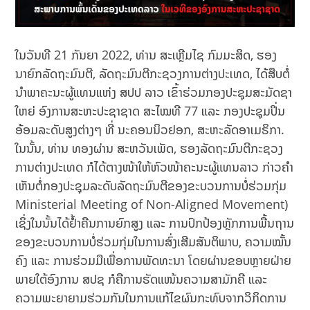
ໃນວັນທີ 21 ກັນຍາ 2022, ທ່ານ ສະເຫຼີມໄຊ ກົມມະສິດ, ຮອງ
ນາຍົກລັດຖະມົນຕີ, ລັດຖະມົນຕີກະຊວງການຕ່າງປະເທດ, ໄດ້ສືບຕໍ່
ນໍາພາຄະນະຜູ້ແທນແຫ່ງ ສປປ ລາວ ເຂົ້າຮ່ວມກອງປະຊຸມສະມັດຊາ
ໃຫຍ່ ອົງການສະຫະປະຊາຊາດ ສະໄໝທີ 77 ແລະ ກອງປະຊຸມປິ່ນ
ອ້ອມລະດັບສູງຕ່າງໆ ທີ່ ນະຄອນນິວຢອກ, ສະຫະລັດອາເມຣິກາ.
ໃນນັ້ນ, ທ່ານ ທອງຜ່ານ ສະຫວັນເພັດ, ຮອງລັດຖະມົນຕີກະຊວງ
ການຕ່າງປະເທດ ກໍໄດ້ຕາງໜ້າໃຫ້ຫົວໜ້າຄະນະຜູ້ແທນລາວ ກ່າວຄໍາ
ເຫັນຕໍ່ກອງປະຊຸມລະດັບລັດຖະມົນຕີຂອງຂະບວນການບໍ່ຮ່ວມກຸ່ມ
Ministerial Meeting of Non-Aligned Movement)
ເຊິ່ງໃນນັ້ນໄດ້ຢ້ຳຄືນການຍົກສູງ ແລະ ການປົກປ້ອງຫຼັກການພື້ນຖານ
ຂອງຂະບວນການບໍ່ຮ່ວມກຸ່ມໃນການສົ່ງເສີມສັນຕິພາບ, ຄວາມໝັ້ນ
ຄົງ ແລະ ການຮ່ວມມືເພື່ອການພັດທະນາ ໂດຍຜ່ານຂອບຫຼາຍຝ່າຍ
ພາຍໃຕ້ອົງການ ສປຊ ກໍຄືການຮັດແໜ້ນຄວາມສາມັກຄີ ແລະ
ຄວາມພະຍາຍາມຮ່ວມກັນໃນການແກ້ໄຂຜົນກະທົບຈາກວິກິດການ