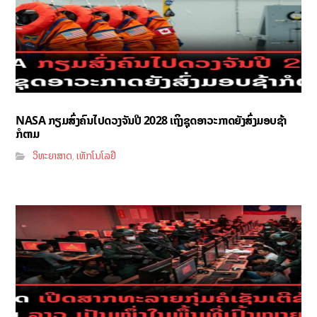
NASA ກຽມສົ່ງຄົນໄປດວງຈັນປີ 2028 ເຖິງຊຸດອາວະກາດຍັງສົ່ງມອບຊ້າ
ກໍຕາມ
ວິທະຍາສາດ
ເທັກໂນໂລຢີ
,