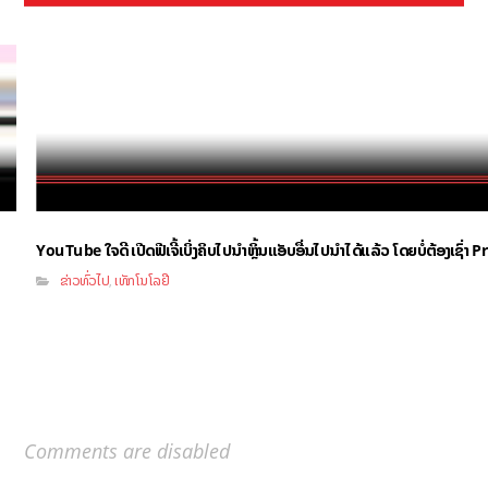
YouTube ໃຈດີ ເປີດຟີເຈີ້ເບິ່ງຄິບໄປນຳຫຼິ້ນແອັບອື່ນໄປນຳໄດ້ແລ້ວ ໂດຍບໍ່ຕ້ອງເຊົ່
ຂ່າວທົ່ວໄປ
ເທັກໂນໂລຢີ
,
Comments are disabled