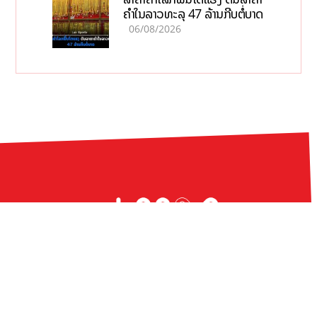
ຄຳໃນລາວທະລຸ 47 ລ້ານກີບຕໍ່ບາດ
06/08/2026