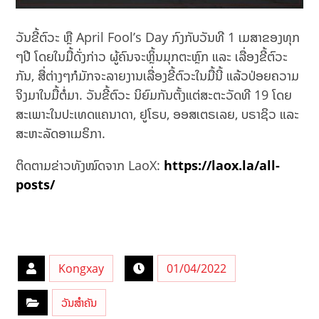
ວັນຂີ້ຕົວະ ຫຼື April Fool’s Day ກົງກັບວັນທີ 1 ເມສາຂອງທຸກ
ໆປີ ໂດຍໃນມື້ດັ່ງກ່າວ ຜູ້ຄົນຈະຫຼິ້ນມຸກຕະຫຼົກ ແລະ ເລື່ອງຂີ້ຕົວະ
ກັນ, ສື່ຕ່າງໆກໍມັກຈະລາຍງານເລື່ອງຂີ້ຕົວະໃນມື້ນີ້ ແລ້ວປ່ອຍຄວາມ
ຈິງມາໃນມື້ຕໍ່ມາ. ວັນຂີ້ຕົວະ ນິຍົມກັນຕັ້ງແຕ່ສະຕະວັດທີ 19 ໂດຍ
ສະເພາະໃນປະເທດແຄນາດາ, ຢູໂຣບ, ອອສເຕຣເລຍ, ບຣາຊິວ ແລະ
ສະຫະລັດອາເມຣິກາ.
ຕິດຕາມຂ່າວທັງໝົດຈາກ LaoX:
https://laox.la/all-
posts/
Kongxay
01/04/2022
ວັນສຳຄັນ