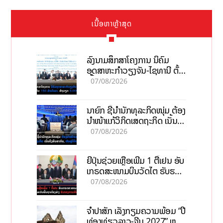
ເນື້ອຫາຫຼ້າສຸດ
ລົງນາມສຶກສາໂຄງການ ນິຄົມ
ອຸດສາຫະກຳວຽງຈັນ-ໄຊທານີ ຕັ້ງ
ເປົ້າດຶງທຶນ 150 ລ້ານໂດລາ, ສ້າງ
07/08/2026
ວຽກ 5.000 ຕຳແໜ່ງ
ນາຍົກ ຊີ້ນຳນັກທຸລະກິດໜຸ່ມ ຕ້ອງ
ນຳໜ້າແກ້ວິກິດເສດຖະກິດ ເນັ້ນດຶງ
ທຶນສາກົນ, ຫັນສູ່ດິຈິຕອນ
07/08/2026
ຍີ່ປຸ່ນຊ່ວຍເຫຼືອເພີ່ມ 1 ຕື້ເຢນ ອັບ
ເກຣດສະໜາມບິນວັດໄຕ ຮັບຮອງ
ການເຕີບໂຕ
07/08/2026
ຈຳປາສັກ ເລັ່ງກຽມຄວາມພ້ອມ “ປີ
ທ່ອງທ່ຽວລາວ-ຈີນ 2027” ຫວັງ