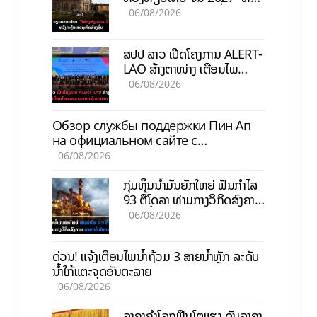
ກະຕຸ້ນເສດຖະກິດທ້ອງຖິ່ນ
06/08/2026
ສປປ ລາວ ເປີດໂຄງການ ALERT-
LAO ສ້າງຕາໜ່າງ ເຕືອນໄພ
ພະຍາດລະບາດທົ່ວປະເທດ
06/08/2026
Обзор службы поддержки Пин Ап
на официальном сайте с
актуальной информацией
06/08/2026
ກຸ່ມທຶນນ້ຳມັນຍັກໃຫຍ່ ຟັນກຳໄລ
93 ຕື້ໂດລາ ທ່າມກາງວິກິດສົງຄາມ
ລາຄານໍ້າມັນແພງ
06/08/2026
ດ່ວນ! ແຈ້ງເຕືອນໄພນໍ້າຖ້ວມ 3 ສາຍນໍ້າຫຼັກ ລະດັບ
ນໍ້າໃກ້ແຕະຈຸດອັນຕະລາຍ
06/08/2026
ລາຄາຄຳໂລກຟື້ນໂຕແຮງ ດັນລາຄາ