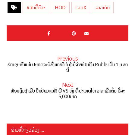
#ວັນຂີ້ຕົວະ
HOD
LaoX
ລາວເອັກ
Previous
ຣັດເຊຍເອົາແທ້ ປະກາດຈະບໍ່ສົ່ງແກສໃຫ້ ຖ້າບໍ່ຈ່າຍເປັນເງິນ Ruble ເລີ່ມ 1 ເມສາ
ນີ້
Next
ທ້ອນເງິນຖ້າເລີຍ ຢືນຢັນມາແທ້! ຜີ VS ຫົງ ທີ່ປະເທດໄທ ລາຄາເລີ່ມຕົ້ນ ປີ້ລະ
5,000ບາດ
ຂ່າວທີ່ກ່ຽວຂ້ອງ ...