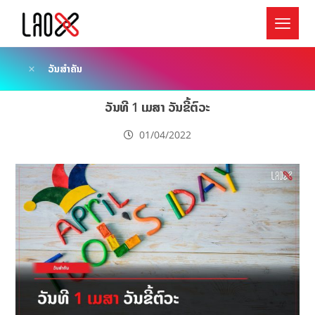
ວັນສຳຄັນ
ວັນທີ 1 ເມສາ ວັນຂີ້ຕົວະ
01/04/2022