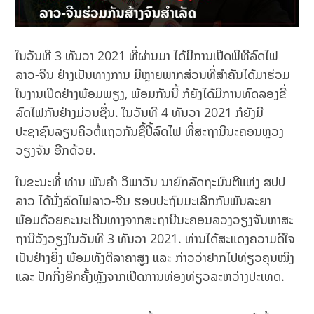
ໃນວັນທີ 3 ທັນວາ 2021 ທີ່ຜ່ານມາ ໄດ້ມີການເປີດພິທີລົດໄຟ
ລາວ-ຈີນ ຢ່າງເປັນທາງການ ມີຫຼາຍພາກສ່ວນທີ່ສຳຄັນໄດ້ມາຮ່ວມ
ໃນງານເປີດຢ່າງພ້ອມພຽງ, ພ້ອມກັນນີ້ ກໍຍັງໄດ້ມີການທົດລອງຂີ່
ລົດໄຟກັນຢ່າງມ່ວນຊື່ນ. ໃນວັນທີ 4 ທັນວາ 2021 ກໍຍັງມີ
ປະຊາຊົນລຽນຄິວຕໍ່ແຖວກັນຊື້ປີ້ລົດໄຟ ທີ່ສະຖານີນະຄອນຫຼວງ
ວຽງຈັນ ອີກດ້ວຍ.
ໃນຂະນະທີ່ ທ່ານ ພັນຄໍາ ວິພາວັນ ນາຍົກລັດຖະມົນຕີແຫ່ງ ສປປ
ລາວ ໄດ້ນັ່ງລົດໄຟລາວ-ຈີນ ຮອບປະຖົມມະເລີກກັບພັນລະຍາ
ພ້ອມດ້ວຍຄະນະເດີນທາງຈາກສະຖານີນະຄອນລວງວຽງຈັນຫາສະ
ຖານີວັງວຽງໃນວັນທີ 3 ທັນວາ 2021. ທ່ານໄດ້ສະແດງຄວາມດີໃຈ
ເປັນຢ່າງຍິ່ງ ພ້ອມທັງຕີລາຄາສູງ ແລະ ກ່າວວ່າຢາກໄປທ່ຽວຄຸນໝິງ
ແລະ ປັກກິ່ງອີກຄັ້ງຫຼັງຈາກເປີດການທ່ອງທ່ຽວລະຫວ່າງປະເທດ.