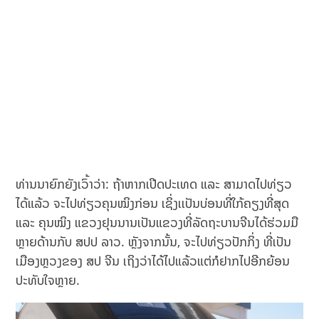
ທ່ານນາຍົກຍັງເວົ້າວ່າ: ຖ້າຫາກເປີດປະເທດ ແລະ ສາມາດໄປທ່ຽວ
ໄດ້ແລ້ວ ຈະໄປທ່ຽວຄຸນໝິງກ່ອນ ເຊິ່ງເເປັນບ່ອນທີ່ໃກ້ຄຽງທີ່ສຸດ
ແລະ ຄຸນໝິງ ແຂວງຢຸນນານເປັນແຂວງທີ່ລັດຖະບານຈີນໄດ້ຮ່ວມມື
ຫຼາຍດ້ານກັບ ສປປ ລາວ. ຫຼັງຈາກນັ້ນ, ຈະໄປທ່ຽວປັກກິ່ງ ທີ່ເປັນ
ເມືອງຫຼວງຂອງ ສປ ຈີນ ເຖິງວ່າໄດ້ໄປແລ້ວແຕ່ກໍຢາກໄປອີກຍ້ອນ
ປະທັບໃຈຫຼາຍ.