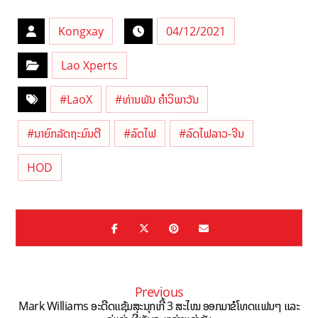
Kongxay
04/12/2021
Lao Xperts
#LaoX
#ທ່ານພັນ ຄຳວິພາວັນ
#ນາຍົກລັດຖະມົນຕີ
#ລົດໄຟ
#ລົດໄຟລາວ-ຈີນ
HOD
Previous
Mark Williams ອະດີດແຊ້ມສະນຸກເກີ້ 3 ສະໄໝ ອອກມາຂໍໂທດແຟນໆ ແລະ