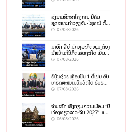
ວິສາຫະກິດ
ລົງນາມສຶກສາໂຄງການ ນິຄົມ
ອຸດສາຫະກຳວຽງຈັນ-ໄຊທານີ ຕັ້ງ
ເປົ້າດຶງທຶນ 150 ລ້ານໂດລາ, ສ້າງ
07/08/2026
ວຽກ 5.000 ຕຳແໜ່ງ
ນາຍົກ ຊີ້ນຳນັກທຸລະກິດໜຸ່ມ ຕ້ອງ
ນຳໜ້າແກ້ວິກິດເສດຖະກິດ ເນັ້ນດຶງ
ທຶນສາກົນ, ຫັນສູ່ດິຈິຕອນ
07/08/2026
ຍີ່ປຸ່ນຊ່ວຍເຫຼືອເພີ່ມ 1 ຕື້ເຢນ ອັບ
ເກຣດສະໜາມບິນວັດໄຕ ຮັບຮອງ
ການເຕີບໂຕ
07/08/2026
ຈຳປາສັກ ເລັ່ງກຽມຄວາມພ້ອມ “ປີ
ທ່ອງທ່ຽວລາວ-ຈີນ 2027” ຫວັງ
ກະຕຸ້ນເສດຖະກິດທ້ອງຖິ່ນ
06/08/2026