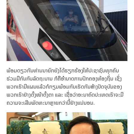
ພ້ອມດຽວກັນທ່ານນາຍົກຍັງໄດ້ຮຽກຮ້ອງໃຫ້ປະຊາຊົນທຸກຄົນ
ຮ່ວມມືກັນກັບລັດຖະບານ ກໍຄືອໍານາດການປົກຄອງທ້ອງຖິ່ນ ເຊິ່ງ
ພວກເຮົາມີແຜນແລ້ວກໍກຽມພ້ອມກັນເຮັດກັນສ້າງປັດຈຸບັນຂອງ
ພວກເຮົາຢ່າງຕັ້ງໜ້າຕັ້ງຕາ ແລະ ເຊື່ອວ່າອະນາຄົດປະເທດເຮົາຈະມີ
ຄວາມຈະເລີນພັດທະນາຫຼາຍກວ່ານີ້ຢ່າງແນ່ນອນ.