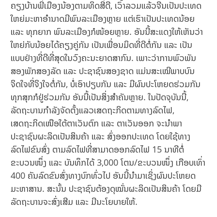
ຄຽງບ້ານພີ່ເມືອງນ້ອງຕາມທິດສີ່ດີ, ເວົ້າລວມແລ້ວຈີນເປັນປະເທດ
ໃຫຍ່ມະຫາອໍານາດມີພົນລະເມືອງຫຼາຍ ແຕ່ເຮົາເປັນປະເທດນ້ອຍ
ແລະ ທຸກຍາກ ພົນລະເມືອງກໍໜ້ອຍຫຼາຍ. ອັນນີ້ສະແດງໃຫ້ເຫັນວ່າ
ໃຫຍ່ກັບນ້ອຍໄດ້ຄຽງຄູ່ກັນ ເປັນເພື່ອນມິດທີ່ດີຕໍ່ກັນ ແລະ ເປັນ
ແບບຢ່າງທີ່ດີທີ່ສຸດໃນວົງຄະນະຍາດສາກົນ. ເພາະວ່າການພົວພັນ
ສອງພັກສອງລັດ ແລະ ປະຊາຊົນສອງຊາດ ແມ່ນສະເໝີພາບບົນ
ຈິດໃຈທີ່ຈິງໃຈຕໍ່ກັນ, ບໍ່ເອົາປຽບກັນ ແລະ ມີຜົນປະໂຫຍດຮ່ວມກັນ
ທຸກສຸກກໍຢູ່ຮ່ວມກັນ ອັນນີ້ເປັນສິ່ງສໍາຄັນຫຼາຍ. ໃນປັດຈຸບັນນີ້,
ລັດຖະບານກໍາລັງຈັດຕັ້ງແລວເສດຖະກິດຕາມທາງລົດໄຟ,
ເສດຖະກິດເໜືອໃຕ້ຕາເວັນຕົກ ແລະ ຕາເວັນອອກ ຈະນໍາພາ
ປະຊາຊົນຜະລິດເປັນສິນຄ້າ ແລະ ສົ່ງອອກປະເທດ ໂດຍໃຊ້ທາງ
ລົດໄຟຂົນສົ່ງ ຕາມລົດໄຟທີ່ສາມາດອອກລົດໄຟ 15 ນາທີຕໍ່
ຂະບວນໜຶ່ງ ແລະ ບັນທຶກໄດ້ 3,000 ໂຕນ/ຂະບວນໜຶ່ງ ເກືອບເທົ່າ
400 ຄັນລົດຂົນສົ່ງທາງບົກທົ່ວໄປ ອັນນີ້ນໍາມາເຊິ່ງຜົນປະໂຫຍດ
ມະຫາສານ. ສະນັ້ນ ປະຊາຊົນຕ້ອງດຸໝັ່ນຜະລິດເປັນສິນຄ້າ ໂດຍມີ
ລັດຖະບານຈະສົ່ງເສີມ ແລະ ມີນະໂຍບາຍໃຫ້.