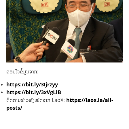
ຂອບໃຈຂໍ້ມູນຈາກ:
https://bit.ly/3Ijrzyy
https://bit.ly/3xVgLlB
ຕິດຕາມຂ່າວທັງໝົດຈາກ LaoX:
https://laox.la/all-
posts/