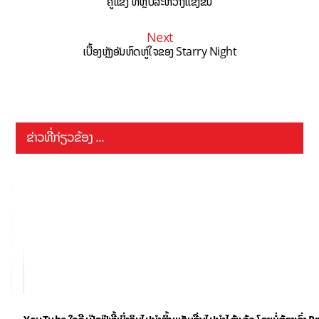
ຄູ່ແຂ່ງ ທີ່ຫຼັບລະຫວ່າງແຂ່ງຂັນ
Next
ເບື້ອງຫຼັງອັນຫົດຫູ່ໃຈຂອງ Starry Night
ຂ່າວທີ່ກ່ຽວຂ້ອງ ...
YouTube ໃຈດີ ເປີດຟີເຈີ້ເບິ່ງຄິບໄປນຳຫຼິ້ນແອັບອື່ນໄປນຳໄດ້ແລ້ວ ໂດຍບໍ່ຕ້ອງເຊົ່