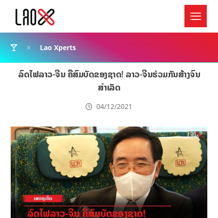
Lao Xperts
ລົດໄຟລາວ-ຈີນ ຄືສົມບັດຂອງຊາດ! ລາວ-ຈີນຮ່ວມກັນສ້າງຈົນ
ສຳເລັດ
04/12/2021