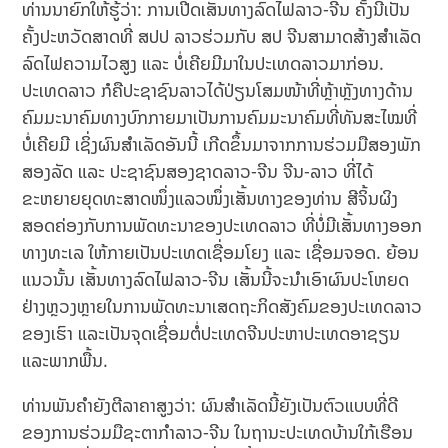
ທ່ານນາຍົກໃຫ້ຮູ້ວ່າ: ການເປີດເສັ້ນທາງລົດໄຟລາວ-ຈີນ ຄັ້ງນີ້ເປັນ
ຄັ້ງປະຫວັດສາດທີ່ ສປປ ລາວຮ່ວມກັບ ສປ ຈີນສາມາດສ້າງສໍາເລັດ
ລົດໄຟຄວາມໄວສູງ ແລະ ບໍ່ເຄີຍມີມາໃນປະເທດລາວມາກ່ອນ.
ປະເທດລາວ ກໍຄືປະຊາຊົນລາວໄດ້ປ່ຽນໂສມໜ້າທີ່ຫຼ້າຫຼັງທາງດ້ານ
ຄົມມະນາຄົມທາງບົກກາຍມາເປັນການຄົມມະນາຄົມທີ່ທັນສະໄໝທີ່
ບໍ່ເຄີຍມີ ເຊິ່ງຜົນສໍາເລັດອັນນີ້ ເກີດຂຶ້ນມາຈາກການຮ່ວມມືສອງພັກ
ສອງລັດ ແລະ ປະຊາຊົນສອງຊາດລາວ-ຈີນ ຈີນ-ລາວ ທີ່ໄດ້
ຂະຫຍາຍຍຸດທະສາດໜຶ່ງແລວໜຶ່ງເສັ້ນທາງຂອງທ່ານ ສີຈິ້ນຜິງ
ສອດຄ່ອງກັບການພັດທະນາຂອງປະເທດລາວ ທີ່ບໍ່ມີເສັ້ນທາງອອກ
ທາງທະເລ ໃຫ້ກາຍເປັນປະເທດເຊື່ອມໂຍງ ແລະ ເຊື່ອມຈອດ. ຍ້ອນ
ແນວນັ້ນ ເສັ້ນທາງລົດໄຟລາວ-ຈີນ ເສັ້ນນີ້ຈະນໍາເອົາຜົນປະໂຫຍດ
ຢ່າງຫຼວງຫຼາຍໃນການພັດທະນາເສດຖະກິດສັງຄົມຂອງປະເທດລາວ
ຂອງເຮົາ ແລະເປັນຈຸດເຊື່ອມຕໍ່ປະເທດຈີນປະຫາປະເທດອາຊຽນ
ແລະພາກພື້ນ.
ທ່ານພັນຄໍາຍັງຕີລາຄາສູງວ່າ: ຜົນສໍາເລັດນີ້ຍັງເປັນຕົວແບບທີ່ດີ
ຂອງການຮ່ວມມືຊະຕາກໍາລາວ-ຈີນ ໃນຖານະປະເທດບ້ານໃກ້ເຮືອນ