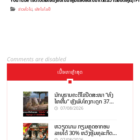
,
ຂ່າວທົ່ວໄປ
ເທັກໂນໂລຢີ
Comments are disabled
ເນື້ອຫາຫຼ້າສຸດ
ນັກບູຮານຄະດີໄຂປິດສະໜາ “ທົ່ງ
ໄຫຫີນ” ຫຼັງພົບໂຄງກະດູກ 37
ຄົນໃນຫີນຍັກ
07/08/2026
ຫວຽດນາມ ກຽມຫຼຸດອາກອນ
ລາຍໄດ້ 30% ຫວັງອູ້ມທຸລະກິດ
ຂະໜາດນ້ອຍ ແລະ ຈຸນລະ
07/08/2026