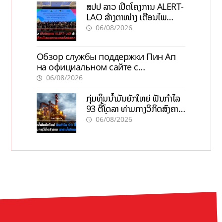
ສປປ ລາວ ເປີດໂຄງການ ALERT-
LAO ສ້າງຕາໜ່າງ ເຕືອນໄພ
ພະຍາດລະບາດທົ່ວປະເທດ
06/08/2026
Обзор службы поддержки Пин Ап
на официальном сайте с
актуальной информацией
06/08/2026
ກຸ່ມທຶນນ້ຳມັນຍັກໃຫຍ່ ຟັນກຳໄລ
93 ຕື້ໂດລາ ທ່າມກາງວິກິດສົງຄາມ
ລາຄານໍ້າມັນແພງ
06/08/2026