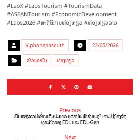
#LaoX #LaosTourism #TourismData
#ASEANTourism #EconomicDevelopment
#Laos2026 #ສະຖິຕິການທ່ອງທ່ຽວ #ທ່ອງທ່ຽວລາວ
V.phonepaseuth
22/05/2026
ຂ່າວພາຍໃນ
ທ່ອງທ່ຽວ
Previous
ເປັນຫຍັງລາວມີເຂື່ອນເຕັມປະເທດ ແຕ່ຄ່າໄຟຟ້າຍັງແພງ? ເຈາະເບິ່ງໂຄງສ້າງ
ທຸລະກິດຂອງ EDL ແລະ EDL-Gen
Next