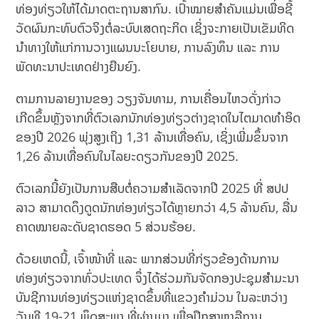
ທ່ອງທ່ຽວໃຫ້ໄດ້ມາດຕະຖານສາກົນ. ເປົ້າໝາຍສຳຄັນແມ່ນເພື່ອຊີ້
ວັດຜົນກະທົບຕົວຈິງຕໍ່ລະບົບເສດຖະກິດ ເຊິ່ງຈະກາຍເປັນເຂັມທິດ
ນຳທາງໃຫ້ແກ່ການວາງແຜນນະໂຍບາຍ, ການລົງທຶນ ແລະ ການ
ພັດທະນາປະເທດຢ່າງຍືນຍົງ.
ຕາມການລາຍງານຂອງ ວຽງຈັນທາມ, ການເຄື່ອນໄຫວດັ່ງກ່າວ
ເກີດຂຶ້ນຫຼັງຈາກທີ່ຕົວເລກນັກທ່ອງທ່ຽວຕ່າງຊາດໃນໄຕມາດທຳອິດ
ຂອງປີ 2026 ພຸ່ງສູງເຖິງ 1,31 ລ້ານເທື່ອຄົນ, ເຊິ່ງເພີ່ມຂຶ້ນຈາກ
1,26 ລ້ານເທື່ອຄົນໃນໄລຍະດຽວກັນຂອງປີ 2025.
ຕົວເລກນີ້ຍັງເປັນການສືບຕໍ່ຄວາມສຳເລັດຈາກປີ 2025 ທີ່ ສປປ
ລາວ ສາມາດດຶງດູດນັກທ່ອງທ່ຽວໄດ້ຫຼາຍກວ່າ 4,5 ລ້ານຄົນ, ລື່ນ
ຄາດໝາຍລະດັບຊາດຮອດ 5 ສ່ວນຮ້ອຍ.
ດ້ວຍເຫດນີ້, ເຈົ້າໜ້າທີ່ ແລະ ພາກສ່ວນທີ່ກ່ຽວຂ້ອງດ້ານການ
ທ່ອງທ່ຽວຈາກທົ່ວປະເທດ ຈຶ່ງໄດ້ຮ່ວມກັນຈັດກອງປະຊຸມສຳມະນາ
ບັນຊີການທ່ອງທ່ຽວແຫ່ງຊາດຂຶ້ນທີ່ແຂວງຄຳມ່ວນ ໃນລະຫວ່າງ
ວັນທີ 19-21 ພຶດສະພາ ທີ່ຜ່ານມາ ເພື່ອປຶກສາຫາລືການ