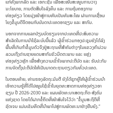
ແກ່ທັງພາກລັດ ແລະ ເອກະຊົນ ເພື່ອສະໜັບສະໜູນການວາງ
ນະໂຍບາຍ, ການຕັດສິນໃຈລົງທຶນ ແລະ ການຄຸ້ມຄອງການ
ທ່ອງທ່ຽວ ໂດຍມຸ່ງໜ້າສູ່ການຫັນເປັນທັນສະໄໝ ຜ່ານການເຊື່ອມ
ໂຍງຂໍ້ມູນດິຈິຕອນກັບບັນດາປະເທດອາຊຽນ ແລະ ສາກົນ.
ນອກຈາກການແລກປ່ຽນບົດຮຽນຈາກປະເທດທີ່ປະສົບຄວາມ
ສຳເລັດໃນການນຳໃຊ້ລະບົບນີ້ແລ້ວ ຜູ້ເຂົ້າຮ່ວມກອງປະຊຸມຍັງໄດ້ລົງ
ພື້ນທີ່ເກັບກຳຂໍ້ມູນຕົວຈິງຢູ່ສະຖານທີ່ສຳຄັນຕ່າງໆໃນແຂວງຄຳມ່ວນ
ລວມເຖິງດ່ານຊາຍແດນສາກົນຂົວມິດຕະພາບ ແລະ ແຫຼ່ງ
ທ່ອງທ່ຽວຫຼັກ ເພື່ອສ້າງຄວາມເຂົ້າໃຈພາກປະຕິບັດ ແລະ ຮັບປະກັນ
ການຈັດຕັ້ງປະຕິບັດໃຫ້ເປັນມາດຕະຖານດຽວກັນທົ່ວປະເທດ.
ໃນຕອນທ້າຍ, ທ່ານຮອງລັດຖະມົນຕີ ຍັງໄດ້ຊຸກຍູ້ໃຫ້ຜູ້ເຂົ້າຮ່ວມນຳ
ເອົາຄວາມຮູ້ທີ່ໄດ້ໄປໝູນໃຊ້ເຂົ້າໃນຍຸດທະສາດການທ່ອງທ່ຽວອາ
ຊຽນ ປີ 2026-2030 ແລະ ແຜນພັດທະນາເສດຖະກິດ-ສັງຄົມ
ແຫ່ງຊາດ ໂດຍໄດ້ຝາກຂໍ້ຄິດທີ່ໜ້າສົນໃຈໄວ້ວ່າ “ຂໍ້ມູນສະຖິຕິທີ່
ຊັດເຈນ ແມ່ນເຂັມທິດທີ່ນຳພາໄປສູ່ການພັດທະນາຢ່າງຍືນຍົງ.”