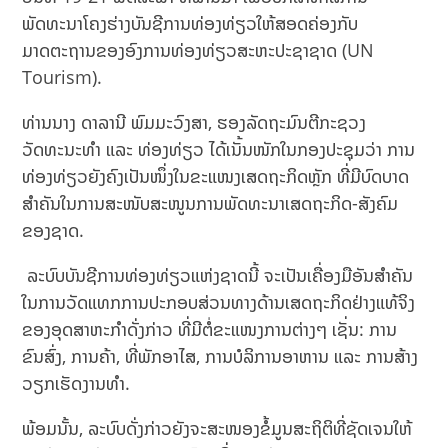
ພັດທະນາໂຄງຮ່າງບັນຊີການທ່ອງທ່ຽວໃຫ້ສອດຄ່ອງກັບ
ມາດຕະຖານຂອງອົງການທ່ອງທ່ຽວສະຫະປະຊາຊາດ (UN
Tourism).
ທ່ານນາງ ດາລານີ ພົມມະວົງສາ, ຮອງລັດຖະມົນຕີກະຊວງ
ວັດທະນະທຳ ແລະ ທ່ອງທ່ຽວ ໄດ້ເນັ້ນໜັກໃນກອງປະຊຸມວ່າ ການ
ທ່ອງທ່ຽວຍັງຄົງເປັນໜຶ່ງໃນຂະແໜງເສດຖະກິດຫຼັກ ທີ່ມີບົດບາດ
ສຳຄັນໃນການສະໜັບສະໜູນການພັດທະນາເສດຖະກິດ-ສັງຄົມ
ຂອງຊາດ.
ລະບົບບັນຊີການທ່ອງທ່ຽວແຫ່ງຊາດນີ້ ຈະເປັນເຄື່ອງມືອັນສຳຄັນ
ໃນການວັດແທກການປະກອບສ່ວນທາງດ້ານເສດຖະກິດຢ່າງແທ້ຈິງ
ຂອງອຸດສາຫະກຳດັ່ງກ່າວ ທີ່ມີຕໍ່ຂະແໜງການຕ່າງໆ ເຊັ່ນ: ການ
ຂົນສົ່ງ, ການຄ້າ, ທີ່ພັກອາໄສ, ການບໍລິການອາຫານ ແລະ ການສ້າງ
ວຽກເຮັດງານທຳ.
ພ້ອມນັ້ນ, ລະບົບດັ່ງກ່າວຍັງຈະສະໜອງຂໍ້ມູນສະຖິຕິທີ່ຊັດເຈນໃຫ້