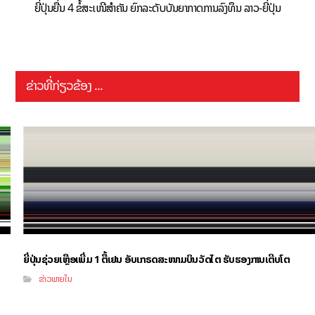
ຍີ່ປຸ່ນຍື່ນ 4 ຂໍ້ສະເໜີສຳຄັນ ຍົກລະດັບບັນຍາກາດການລົງທຶນ ລາວ-ຍີ່ປຸ່ນ
ຂ່າວທີ່ກ່ຽວຂ້ອງ ...
ຍີ່ປຸ່ນຊ່ວຍເຫຼືອເພີ່ມ 1 ຕື້ເຢນ ອັບເກຣດສະໜາມບິນວັດໄຕ ຮັບຮອງການເຕີບໂຕ
ຂ່າວພາຍໃນ