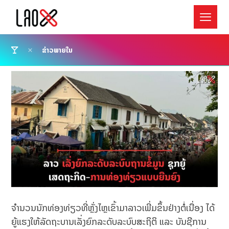
ຂ່າວພາຍໃນ
ຈຳນວນນັກທ່ອງທ່ຽວທີ່ຫຼັ່ງໄຫຼເຂົ້າມາລາວເພີ່ມຂຶ້ນຢ່າງຕໍ່ເນື່ອງ ໄດ້
ຍູ້ແຮງໃຫ້ລັດຖະບານເລັ່ງຍົກລະດັບລະບົບສະຖິຕິ ແລະ ບັນຊີການ