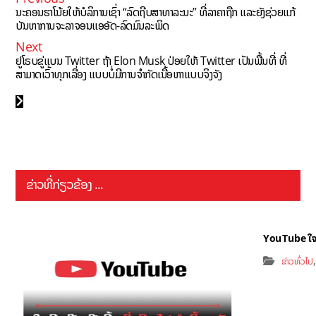
ນະຄອນຮາໂນ້ຍໃຫ້ບໍລິການເຊົ່າ “ລົດຖີບສາທາລະນະ” ທີ່ລາຄາຖືກ ແລະຍັງຊ່ວຍແກ້
ບັນຫາການຈະລາຈອນແອອັດ-ລົດມົນລະພິດ
Next
ຢູໂຣບຂູ່ແບນ Twitter ຖ້າ Elon Musk ປ່ອຍໃຫ້ Twitter ເປັນພື້ນທີ່ ທີ່
ສາມາດເວົ້າທຸກເລື່ອງ ແບບບໍ່ມີການຈຳກັດເນື້ອຫາແບບຈິງຈັງ
ຂ່າວທີ່ກ່ຽວຂ້ອງ ...
YouTube ໃຈດີ 
ຂ່າວທົ່ວໄປ