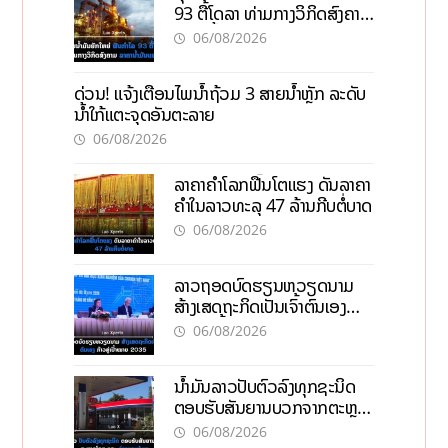
93 ຕື້ໂດລາ ທ່າມກາງວິກິດສົງຄາມ
ລາຄານໍ້າມັນແພງ
06/08/2026
ດ່ວນ! ແຈ້ງເຕືອນໄພນໍ້າຖ້ວມ 3 ສາຍນໍ້າຫຼັກ ລະດັບ
ນໍ້າໃກ້ແຕະຈຸດອັນຕະລາຍ
06/08/2026
ລາຄາຄຳໂລກຟື້ນໂຕແຮງ ດັນລາຄາ
ຄຳໃນລາວທະລຸ 47 ລ້ານກີບຕໍ່ບາດ
06/08/2026
ລາວຖອດບົດຮຽນຫວຽດນາມ
ສ້າງເສດຖະກິດເປັນເຈົ້າຕົນເອງ
ກ້າວສູ່ເປົ້າໝາຍ 2035
06/08/2026
ນໍ້າມັນລາວປັບຕົວລົງທຸກຊະນິດ
ຕອບຮັບສັນຍານບວກຈາກຕະຫຼາດ
ໂລກ ແລະ ຊ່ອງແຄບຮໍມູສ
06/08/2026