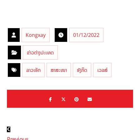
Kongxay
01/12/2022
ຂ່າວຕ່າງປະເທດ
ລາວເອັກ
ສາສະໜາ
ອັງກິດ
ເວລສ໌
Previous