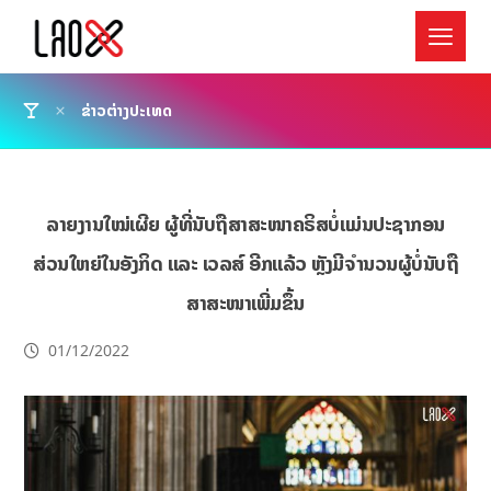
ຂ່າວຕ່າງປະເທດ
ລາຍງານໃໝ່ເຜີຍ ຜູ້ທີ່ນັບຖືສາສະໜາຄຣິສບໍ່ແມ່ນປະຊາກອນ
ສ່ວນໃຫຍ່ໃນອັງກິດ ແລະ ເວລສ໌ ອີກແລ້ວ ຫຼັງມີຈຳນວນຜູ້ບໍ່ນັບຖື
ສາສະໜາເພີ່ມຂຶ້ນ
01/12/2022