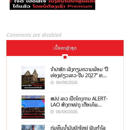
Comments are disabled
ເນື້ອຫາຫຼ້າສຸດ
ຈຳປາສັກ ເລັ່ງກຽມຄວາມພ້ອມ “ປີ
ທ່ອງທ່ຽວລາວ-ຈີນ 2027” ຫວັງ
ກະຕຸ້ນເສດຖະກິດທ້ອງຖິ່ນ
06/08/2026
ສປປ ລາວ ເປີດໂຄງການ ALERT-
LAO ສ້າງຕາໜ່າງ ເຕືອນໄພ
ພະຍາດລະບາດທົ່ວປະເທດ
06/08/2026
ກຸ່ມທຶນນ້ຳມັນຍັກໃຫຍ່ ຟັນກຳໄລ