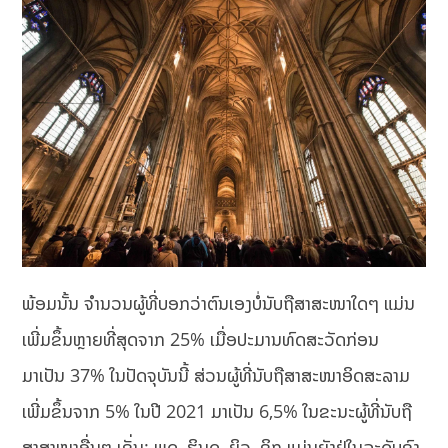
ພ້ອມນັ້ນ ຈຳນວນຜູ້ທີ່ບອກວ່າຕົນເອງບໍ່ນັບຖືສາສະໜາໃດໆ ແມ່ນ
ເພີ່ມຂຶ້ນຫຼາຍທີ່ສຸດຈາກ 25% ເມື່ອປະມານທົດສະວັດກ່ອນ
ມາເປັນ 37% ໃນປັດຈຸບັນນີ້ ສ່ວນຜູ້ທີ່ນັບຖືສາສະໜາອິດສະລາມ
ເພີ່ມຂຶ້ນຈາກ 5% ໃນປີ 2021 ມາເປັນ 6,5% ໃນຂະນະຜູ້ທີ່ນັບຖື
ສາສາໜາອື່ນໆ ເຊັ່ນ: ພຸດ, ຮິນດູ, ຍິວ, ຊິກ ແມ່ນຍັງຢູ່ໃນລະດັບຊົງ