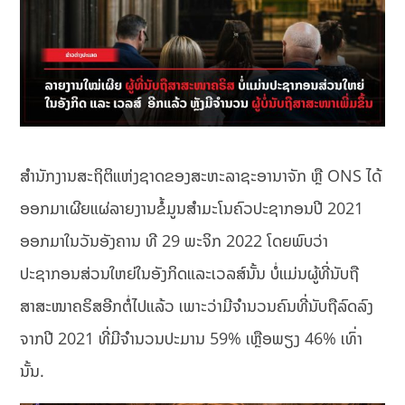
ສຳນັກງານສະຖິຕິແຫ່ງຊາດຂອງສະຫະລາຊະອານາຈັກ ຫຼື ONS ໄດ້
ອອກມາເຜີຍແຜ່ລາຍງານຂໍ້ມູນສຳມະໂນຄົວປະຊາກອນປີ 2021
ອອກມາໃນວັນອັງຄານ ທີ 29 ພະຈິກ 2022 ໂດຍພົບວ່າ
ປະຊາກອນສ່ວນໃຫຍ່ໃນອັງກິດແລະເວລສ໌ນັ້ນ ບໍ່ແມ່ນຜູ້ທີ່ນັບຖື
ສາສະໜາຄຣິສອີກຕໍ່ໄປແລ້ວ ເພາະວ່າມີຈຳນວນຄົນທີ່ນັບຖືລົດລົງ
ຈາກປີ 2021 ທີ່ມີຈຳນວນປະມານ 59% ເຫຼືອພຽງ 46% ເທົ່າ
ນັ້ນ.