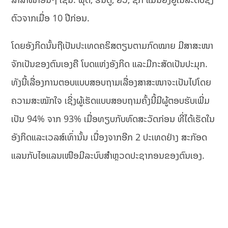
ຕົວຈາກເມື່ອ 10 ປີກ່ອນ.
ໂດຍອັງກິດນັ້ນຖືເປັນປະເທດຄຣິສຕຽນຕາມກົດໝາຍ ມີສາສະໜາ
ຈັກເປັນຂອງຕົນເອງຄື ໂບດແຫ່ງອັງກິດ ແລະມີກະສັດເປັນປະມຸກ.
ທັງນີ້ເລື່ອງການຕອບແບບສອບຖາມເລື່ອງສາສະໜາຈະເປັນໄປໂດຍ
ຄວາມສະໝັກໃຈ ເຊິ່ງຜູ້ເຮັດແບບສອບຖາມຄັ້ງນີ້ມີຜູ້ຕອບຮັບເພີ່ມ
ເປັນ 94% ຈາກ 93% ເມື່ອທຽບກັບທົດສະວັດກ່ອນ ທີ່ໄດ້ເຮັດໃນ
ອັງກິດແລະເວລສ໌ເທົ່ານັ້ນ ເນື່ອງຈາກອີກ 2 ປະເທດຢ່າງ ສະກັອດ
ແລນກັບໄອແລນເໜືອມີລະບົບສຳຫຼວດປະຊາກອນຂອງຕົນເອງ.