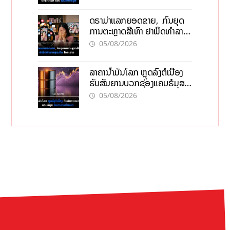
ດຣາມ່າແລກຍອດຂາຍ, ກົນຍຸດ
ການຕະຫຼາດສີເທົາ ຢາພິດທຳລາຍ
ທຸລະກິດ ໄລຍະຍາວ
05/08/2026
ລາຄານ້ຳມັນໂລກ ຫຼຸດລົງຕໍ່ເນື່ອງ
ຮັບສັນຍານບວກຊ່ອງແຄບຮໍມຸສ
ຈັບຕາລາຄາໃນລາວ
05/08/2026