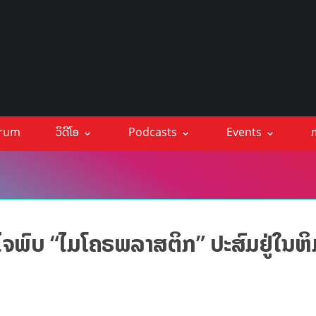
orum
ວິດີໂອ
Podcasts
Events
ກ
ໄຈພົບ “ໄມໂຄຣພລາສຕິກ” ປະສົມຢູ່ໃນຫິມ