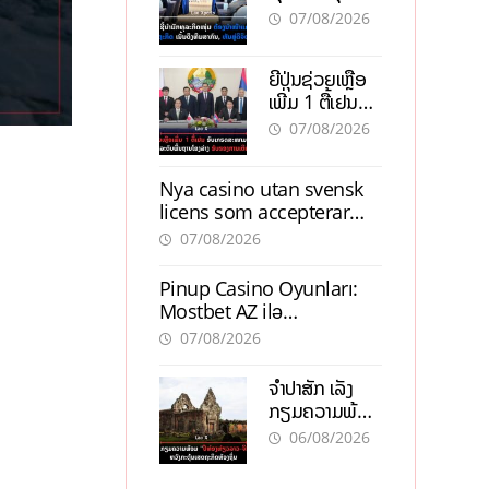
ຕ້ອງນຳໜ້າແກ້
ຕຳແໜ່ງ
07/08/2026
ວິກິດເສດຖະກິດ
ເນັ້ນດຶງທຶນ
ຍີ່ປຸ່ນຊ່ວຍເຫຼືອ
ສາກົນ, ຫັນສູ່ດິຈິ
ເພີ່ມ 1 ຕື້ເຢນ
ຕອນ
ອັບເກຣດ
07/08/2026
ສະໜາມບິນວັດ
ໄຕ ຮັບຮອງການ
Nya casino utan svensk
ເຕີບໂຕ
licens som accepterar
Swish: En jämförelse
07/08/2026
Pinup Casino Oyunları:
Mostbet AZ ilə
Müqayisədə Nə Təqdim
07/08/2026
Edir?
ຈຳປາສັກ ເລັ່ງ
ກຽມຄວາມພ້ອມ
“ປີທ່ອງທ່ຽວ
06/08/2026
ລາວ-ຈີນ 2027”
ຫວັງກະຕຸ້ນ