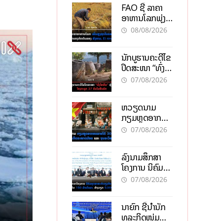
FAO ຊີ້ ລາຄາ
ອາຫານໂລກພຸ່ງ
ສູງສຸດໃນຮອບ 3
08/08/2026
ປີ ຈາກແຮງ
ກົດດັນຂອງ
ນັກບູຮານຄະດີໄຂ
ສົງຄາມ, El
ປິດສະໜາ “ທົ່ງ
nino
ໄຫຫີນ” ຫຼັງພົບ
07/08/2026
ໂຄງກະດູກ 37
ຄົນໃນຫີນຍັກ
ຫວຽດນາມ
ກຽມຫຼຸດອາກອນ
ລາຍໄດ້ 30%
07/08/2026
ຫວັງອູ້ມທຸລະກິດ
ຂະໜາດນ້ອຍ
ລົງນາມສຶກສາ
ແລະ ຈຸນລະ
ໂຄງການ ນິຄົມ
ວິສາຫະກິດ
ອຸດສາຫະກຳ
07/08/2026
ວຽງຈັນ-ໄຊທານີ
ຕັ້ງເປົ້າດຶງທຶນ
ນາຍົກ ຊີ້ນຳນັກ
150 ລ້ານໂດລາ,
ທຸລະກິດໜຸ່ມ
ສ້າງວຽກ 5.000