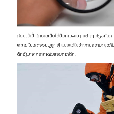
ກ່ອນໜ້ານີ້ ເຮົາອາດເຄີຍໄດ້ຍິນການລາຍງານຕ່າງໆ ກ່ຽວກັບການ
ທະເລ, ໃນເຂດຈອມພູສູງ ຫຼື ແມ່ນແຕ່ໃນຮ່າງກາຍຂອງມະນຸດກໍມີໃ
ຕົກລົງມາຈາກອາກາດໃນແອນຕາກຕິກ.