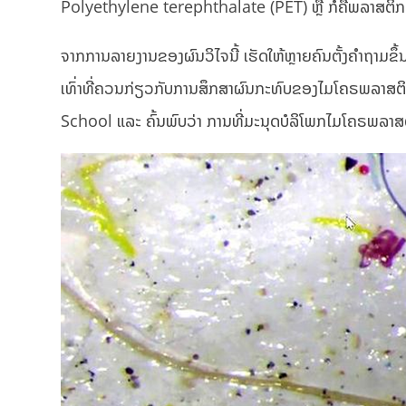
Polyethylene terephthalate (PET) ຫຼື ກໍຄືພລາສຕິກທີ່ເຮ
ຈາກການລາຍງານຂອງຜົນວິໄຈນີ້ ເຮັດໃຫ້ຫຼາຍຄົນຕັ້ງຄໍາຖາມຂຶ້
ເທົ່າທີ່ຄວນກ່ຽວກັບການສຶກສາຜົນກະທົບຂອງໄມໂຄຣພລາສຕິ
School ແລະ ຄົ້ນພົບວ່າ ການທີ່ມະນຸດບໍລິໂພກໄມໂຄຣພລາສຕິ