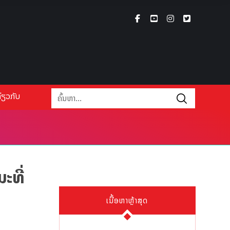
່ຽວກັບ
ະທີ່
ເນື້ອຫາຫຼ້າສຸດ