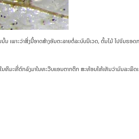
ັ້ນ ເພາະວ່າສິ່ງນີ້ອາດສ້າງອັນຕະລາຍຕໍ່ລະບົບນິເວດ, ຕົ້ນໄມ້ ໄປຈົນຮອດກ
ິກໃນຫິມະທີ່ຕົກລົງມາໃນທະວີບແອນຕາກຕິກ ສະທ້ອນໃຫ້ເຫັນວ່າມົນລະພິດເຂົ