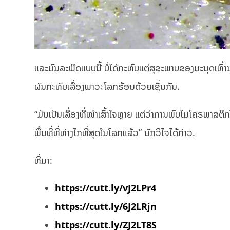
ແລະມົນລະພິດແບບນີ້ ບໍ່ໄດ້ກະທົບແຕ່ສຸຂະພາບຂອງມະນຸດເທົ່ານນ
ຜົນກະທົບເລື່ອງພາວະໂລກຮ້ອນດ້ວຍເຊັ່ນກັນ.
“ມັນເປັນເລື່ອງທີ່ໜ້າເສົ້າໃຈຫຼາຍ ແຕ່ວ່າການພົບໄມໂຄຣພາສຕ
ພື້ນທີ່ທີ່ຫ່າງໄກທີ່ສຸດໃນໂລກແລ້ວ” ນັກວິໄຈໄດ້ກ່າວ.
ທີ່ມາ:
https://cutt.ly/vJ2LPr4
https://cutt.ly/6J2LRjn
https://cutt.ly/ZJ2LT8S