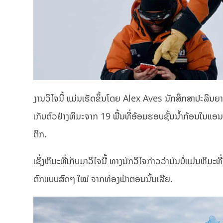
ງານວິໄຈນີ້ ແມ່ນເຮັດຂຶ້ນໂດຍ Alex Aves ນັກສຶກສາປະລິ
ເກັບຕົວຢ່າງຫິມະຈາກ 19 ພື້ນທີ່ອ້ອມຮອບຊັ້ນນໍ້າກ້ອນໃນແ
ຕິກ.
ເຊິ່ງຫິມະທີ່ເກັບມາວິໄຈນີ້ ທາງນັກວິໄຈກ່າວວ່າມັນບໍ່ແມ່ນຫິມະ
ຕົກແບບສົດໆ ໃໝ່ ຈາກທ້ອງຟ້າຕອນນັ້ນເລີຍ.