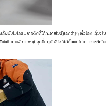
ຄົ້ນພົບໄມໂຄຣພລາສຕິກທີ່ໄດ້ກະຈາຍໃນຂົງເຂດຕ່າງໆ ທົ່ວໂລກ ເຊັ່ນ: ໃນສັ
ຫ້ເຫັນມາແລ້ວ ແລະ ຫຼ້າສຸດນີ້ເອງນັກວິໄຈກໍໄດ້ຄົ້ນພົບໄມໂຄພລາສຕິກໃນຫ