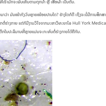
ົາມັກຈະພົບເຫັນຕາມຕຸກນ້ຳ ຫຼື ເສື້ອຜ້າ ເປັນຕົ້ນ.
ນມາວ່າ ມັນໜ້າກັງວົນຫຼາຍໜ້ອຍປານໃດ? ຢ່າງໃດກໍດີ ເຖິງຈະບໍ່ມີການສຶກສາ
ກຕໍ່ຮ່າງກາຍ ແຕ່ກໍມີງານວິໄຈຈາກມະຫາວິທະຍາໄລ Hull York Medica
ກໃນປະລິມານທີ່ຫຼາຍແມ່ນຈະກະທົບຕໍ່ຮ່າງກາຍໄດ້ຄືກັນ.