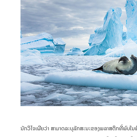
ນັກວິໄຈເຜີຍວ່າ ສາມາດລະບຸລັກສະນະຂອງພລາສຕິກທີ່ພົບໃນຫ