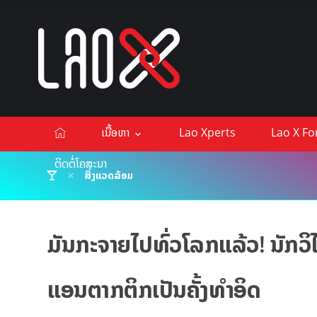
ເນື້ອຫາ
Lao Xperts
Lao X F
ຕິດຕໍ່ໂຄສະນາ
ສິ່ງແວດລ້ອມ
ມັນກະຈາຍໄປທົ່ວໂລກແລ້ວ! ນັກວິ
ແອນຕາກຕິກເປັນຄັ້ງທໍາອິດ