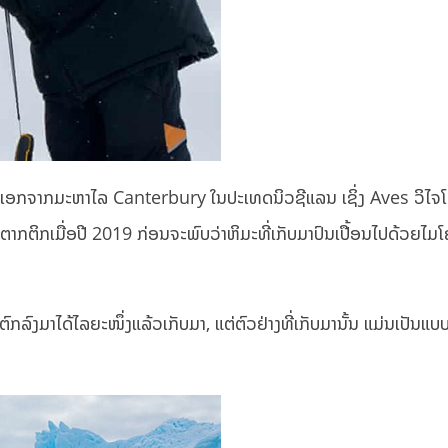
ນຍາເອກຈາກມະຫາໄລ Canterbury ໃນປະເທດນິວຊີແລນ ເຊິ່ງ Aves ວິໄ
ອນຕາກຕິກເມື່ອປີ 2019 ກ່ອນຈະພົບວ່າຫິມະທີ່ເກັບມາປົນເປື້ອນໄປດ້ວຍ
ທີ່ຕົກລົງມາໄດ້ໄລຍະໜຶ່ງແລ້ວເກັບມາ, ແຕ່ຕົວຢ່າງທີ່ເກັບມານັ້ນ ແມ່ນເປັນແບ