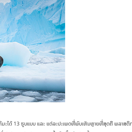
ິມະໄດ້ 13 ຮູບແບບ ແລະ ແຕ່ລະປະເພດທີ່ພົບເຫັນຫຼາຍທີ່ສຸດຄື ພລາສຕິ