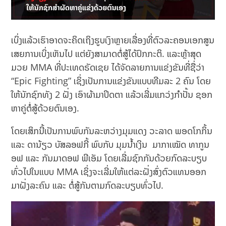
ເບິ່ງແລ້ວເຮົາອາດຈະຄິດເຖິງຮູບເງົາຫຼາຍເລື່ອງທີ່ຕົວລະຄອນເອກສູນ
ເສຍການເບິ່ງເຫັນໄປ ແຕ່ຍັງສາມາດຕໍ່ສູ້ໄດ້ປົກກະຕິ. ແລະຫຼ້າສຸດ
ມວຍ MMA ທີ່ປະເທດຣັດເຊຍ ໄດ້ຈັດລາຍການແຂ່ງຂັນທີ່ຊື່ວ່າ
“Epic Fighting” ເຊິ່ງເປັນການແຂ່ງຂັນແບບທີມລະ 2 ຄົນ ໂດຍ
ໃຫ້ນັກຊົກທັງ 2 ຝັ່ງ ເອົາຜ້າມາປິດຕາ ແລ້ວເລີ່ມແກວ່ງກຳປັ້ນ ຊອກ
ຫາຄູ່ຕໍ່ສູ້ດ້ວຍຕົນເອງ.
ໂດຍເສິກນີ້ເປັນການພົບກັນລະຫວ່າງມຸມແດງ ວະລາດ ພອດໂກກິ້ນ
ແລະ ດານ້ຽວ ບັສລອຟກີ້ ພົບກັບ ມຸມນໍ້າເງິນ ມາກາເໝັດ ທາກູນ
ອຟ ແລະ ກັນມາດອຟ ພີເອັມ ໂດຍເລີ່ມຊົກກັນດ້ວຍກົດລະບຽບ
ທົ່ວໄປໃນແບບ MMA ເຊິ່ງຈະເລີ່ມໃຫ້ແຕ່ລະຝັ່ງສົ່ງຕົວແທນອອກ
ມາຝັ່ງລະຄົນ ແລະ ຕໍ່ສູ້ກັນຕາມກົດລະບຽບທົ່ວໄປ.