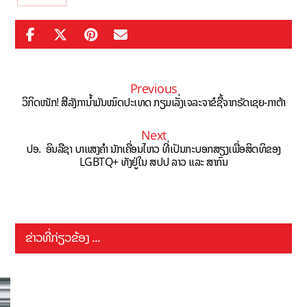
Previous
ວິກິດໜັກ! ສີລັງການ້ຳມັນໝົດປະເທດ ກຽມເລັ່ງເຈລະຈາຂໍຊື້ຈາກຣັດເຊຍ-ກາຕ້າ
Next
ປອ. ອິນລືຊາ ບາແສງຄໍາ ນັກເຄື່ອນໄຫວ ທີ່ເປັນກະບອກສຽງເພື່ອສິດທິຂອງ
LGBTQ+ ທັງ​ຢູ່​ໃນ ສ​ປ​ປ ລາວ ແລະ​ ສາ​ກົນ
ຂ່າວທີ່ກ່ຽວຂ້ອງ ...