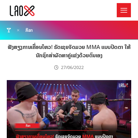
ກິລາ
ຟັງສຽງການເຄື່ອນໄຫວ! ຣັດເຊຍຈັດມວຍ MMA ແບບປິດຕາ ໃຫ້
ນັກຊົກສຳຜັດຫາຄູ່ແຂ່ງດ້ວຍຕົນເອງ
27/06/2022