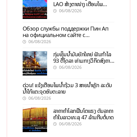
LAO ສ້າງຕາໜ່າງ ເຕືອນໄພ
ພະຍາດລະບາດທົ່ວປະເທດ
06/08/2026
Обзор службы поддержки Пин Ап
на официальном сайте с
актуальной информацией
06/08/2026
ກຸ່ມທຶນນ້ຳມັນຍັກໃຫຍ່ ຟັນກຳໄລ
93 ຕື້ໂດລາ ທ່າມກາງວິກິດສົງຄາມ
ລາຄານໍ້າມັນແພງ
06/08/2026
ດ່ວນ! ແຈ້ງເຕືອນໄພນໍ້າຖ້ວມ 3 ສາຍນໍ້າຫຼັກ ລະດັບ
ນໍ້າໃກ້ແຕະຈຸດອັນຕະລາຍ
06/08/2026
ລາຄາຄຳໂລກຟື້ນໂຕແຮງ ດັນລາຄາ
ຄຳໃນລາວທະລຸ 47 ລ້ານກີບຕໍ່ບາດ
06/08/2026