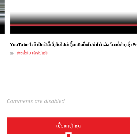
YouTube ໃຈດີ ເປີດຟີເຈີ້ເບິ່ງຄິບໄປນຳຫຼິ້ນແອັບອື່ນໄປນຳໄດ້ແລ້ວ ໂດຍບໍ່ຕ້ອງເຊົ່
ຂ່າວທົ່ວໄປ
ເທັກໂນໂລຢີ
,
Comments are disabled
ເນື້ອຫາຫຼ້າສຸດ