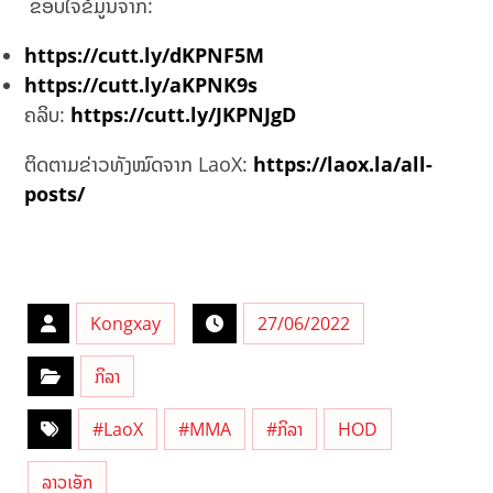
ຂອບໃຈຂໍ້ມູນຈາກ:
https://cutt.ly/dKPNF5M
https://cutt.ly/aKPNK9s
ຄລິບ:
https://cutt.ly/JKPNJgD
ຕິດຕາມຂ່າວທັງໝົດຈາກ LaoX:
https://laox.la/all-
posts/
Kongxay
27/06/2022
ກິລາ
#LaoX
#MMA
#ກິລາ
HOD
ລາວເອັກ