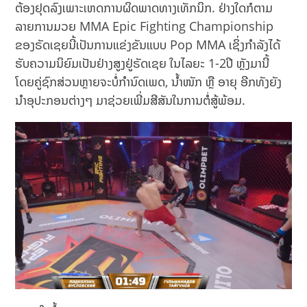
ຕ້ອງຢຸດລົງເພາະເຫດການຜິດພາດທາງເທັກນິກ. ຢ່າງໃດກໍຕາມ
ລາຍການມວຍ MMA Epic Fighting Championship
ຂອງຣັດເຊຍນີ້ເປັນການແຂ່ງຂັນແບບ Pop MMA ເຊິ່ງກຳລັງໄດ້
ຮັບຄວາມນິຍົມເປັນຢ່າງສູງຢູ່ຣັດເຊຍ ໃນໄລຍະ 1-2ປີ ຫຼັງມານີ້
ໂດຍຄູ່ຊົກສ່ວນຫຼາຍຈະບໍ່ກຳນົດເພດ, ນໍ້າໜັກ ຫຼື ອາຍຸ ອີກທັງຍັງ
ນຳອຸປະກອນຕ່າງໆ ມາຊ່ວຍເພີ່ມສີສັນໃນການຕໍ່ສູ້ພ້ອມ.