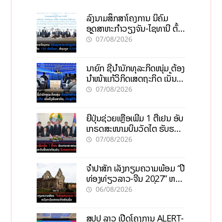
ລົງນາມສຶກສາໂຄງການ ນິຄົມ
ອຸດສາຫະກຳວຽງຈັນ-ໄຊທານີ ຕັ້ງ
ເປົ້າດຶງທຶນ 150 ລ້ານໂດລາ, ສ້າງ
07/08/2026
ວຽກ 5.000 ຕຳແໜ່ງ
ນາຍົກ ຊີ້ນຳນັກທຸລະກິດໜຸ່ມ ຕ້ອງ
ນຳໜ້າແກ້ວິກິດເສດຖະກິດ ເນັ້ນດຶງ
ທຶນສາກົນ, ຫັນສູ່ດິຈິຕອນ
07/08/2026
ຍີ່ປຸ່ນຊ່ວຍເຫຼືອເພີ່ມ 1 ຕື້ເຢນ ອັບ
ເກຣດສະໜາມບິນວັດໄຕ ຮັບຮອງ
ການເຕີບໂຕ
07/08/2026
ຈຳປາສັກ ເລັ່ງກຽມຄວາມພ້ອມ “ປີ
ທ່ອງທ່ຽວລາວ-ຈີນ 2027” ຫວັງ
ກະຕຸ້ນເສດຖະກິດທ້ອງຖິ່ນ
06/08/2026
ສປປ ລາວ ເປີດໂຄງການ ALERT-