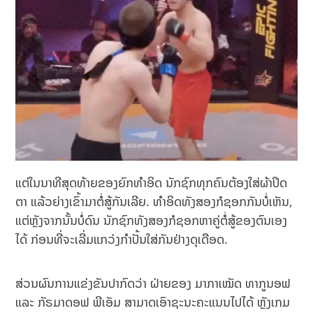
ແຕ່ໃນນາທີສຸດທ້າຍຂອງຍົກທຳອິດ ນັກຊົກທຸກຄົນຕ້ອງໃສ່ຜ້າປິດ
ຕາ ແລ້ວຍ່າງເຂົ້າມາຕໍ່ສູ້ກັນເລີຍ. ທຳອິດທັງສອງກໍຊອກກັນບໍ່ເຫັນ,
ແຕ່ຫຼັງຈາກນັ້ນບໍ່ດົນ ນັກຊົກທັງສອງກໍຊອກຫາຄູ່ຕໍ່ສູ້ຂອງຕົນເອງ
ໄດ້ ກ່ອນທີ່ຈະເລີ່ມແກວ່ງກຳປັ້ນໃສ່ກັນຢ່າງດຸເດືອດ.
ສ່ວນຜົນການແຂ່ງຂັນປາກົດວ່າ ຝ່າຍຂອງ ມາກາເໝັດ ທາກູນອຟ
ແລະ ກັຣມາດອຟ ພີເອັມ ສາມາດເອົາຊະນະຄະແນນໄປໄດ້ ຫຼັງເກມ