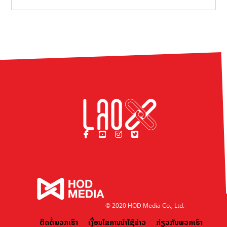
© 2020 HOD Media Co., Ltd.
ຕິດຕໍ່ພວກເຮົາ
ເງື່ອນໄຂການນຳໃຊ້ຂ່າວ
ກ່ຽວກັບພວກເຮົາ